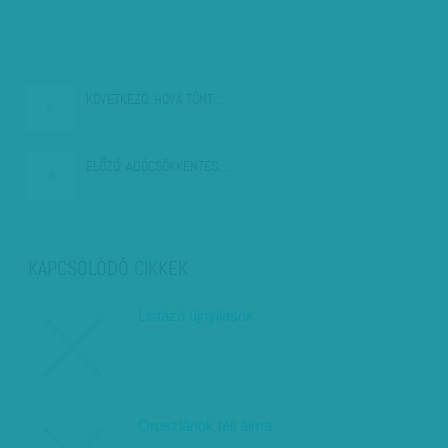
KÖVETKEZŐ:
HOVÁ TŰNT…
ELŐZŐ:
ADÓCSÖKKENTÉS:…
KAPCSOLÓDÓ CIKKEK
Listázó újnyilasok
Oroszlánok téli álma