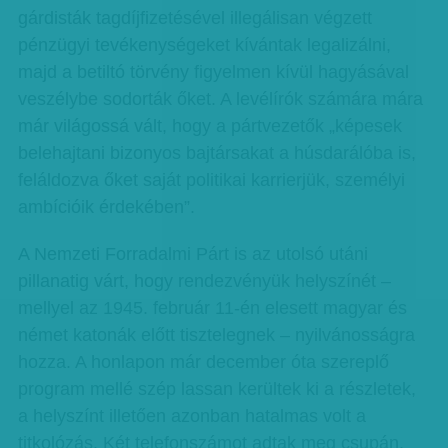
gárdisták tagdíjfizetésével illegálisan végzett
pénzügyi tevékenységeket kívántak legalizálni,
majd a betiltó törvény figyelmen kívül hagyásával
veszélybe sodorták őket. A levélírók számára mára
már világossá vált, hogy a pártvezetők „képesek
belehajtani bizonyos bajtársakat a húsdarálóba is,
feláldozva őket saját politikai karrierjük, személyi
ambícióik érdekében”.
A Nemzeti Forradalmi Párt is az utolsó utáni
pillanatig várt, hogy rendezvényük helyszínét –
mellyel az 1945. február 11-én elesett magyar és
német katonák előtt tisztelegnek – nyilvánosságra
hozza. A honlapon már december óta szereplő
program mellé szép lassan kerültek ki a részletek,
a helyszínt illetően azonban hatalmas volt a
titkolózás. Két telefonszámot adtak meg csupán,