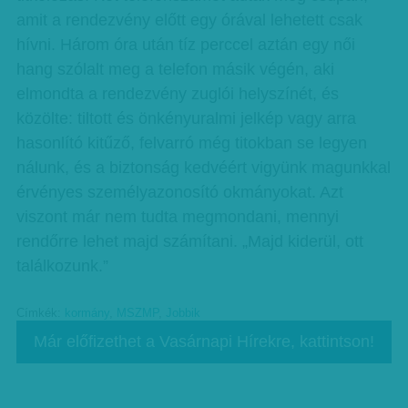
amit a rendezvény előtt egy órával lehetett csak
hívni. Három óra után tíz perccel aztán egy női
hang szólalt meg a telefon másik végén, aki
elmondta a rendezvény zuglói helyszínét, és
közölte: tiltott és önkényuralmi jelkép vagy arra
hasonlító kitűző, felvarró még titokban se legyen
nálunk, és a biztonság kedvéért vigyünk magunkkal
érvényes személyazonosító okmányokat. Azt
viszont már nem tudta megmondani, mennyi
rendőrre lehet majd számítani. „Majd kiderül, ott
találkozunk.”
Címkék:
kormány
,
MSZMP
,
Jobbik
Már előfizethet a Vasárnapi Hírekre, kattintson!