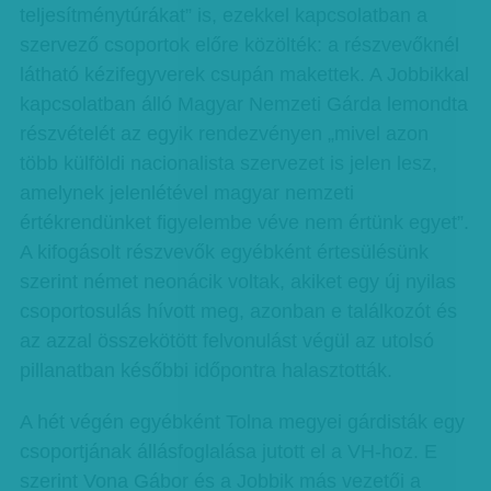
teljesítménytúrákat” is, ezekkel kapcsolatban a
szervező csoportok előre közölték: a részvevőknél
látható kézifegyverek csupán makettek. A Jobbikkal
kapcsolatban álló Magyar Nemzeti Gárda lemondta
részvételét az egyik rendezvényen „mivel azon
több külföldi nacionalista szervezet is jelen lesz,
amelynek jelenlétével magyar nemzeti
értékrendünket figyelembe véve nem értünk egyet”.
A kifogásolt részvevők egyébként értesülésünk
szerint német neonácik voltak, akiket egy új nyilas
csoportosulás hívott meg, azonban e találkozót és
az azzal összekötött felvonulást végül az utolsó
pillanatban későbbi időpontra halasztották.
A hét végén egyébként Tolna megyei gárdisták egy
csoportjának állásfoglalása jutott el a VH-hoz. E
szerint Vona Gábor és a Jobbik más vezetői a