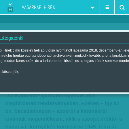
VASÁRNAPI HÍREK
 Látogatónk!
Becsületnap hegymenetben
i Hírek című közéleti hetilap utolsó nyomtatott lapszáma 2018. december 8-án jel
hirek.hu honlap ettől az időponttól archívumként működik tovább, ahol a korábban
| Megjelent a 2011. február 13.-i lapszámban
égi módon kereshetők, de a tartalom nem frissül, és az egyes írások sem kommente
A vártnál jóval kevesebben vettek részt
t köszönjük,
pénteken és szombaton a Jobbik, valamint más
szélsőséges szervezetek, a többször
„szakadozott” gárdamozgalmak által
meghirdetett rendezvényeken. Ezeken – így az
ún. becsületnapon – azokról a katonákról
kívántak megemlékezni, akik a szovjet erőktől a
budai vár környékén körülzárva 1945. február