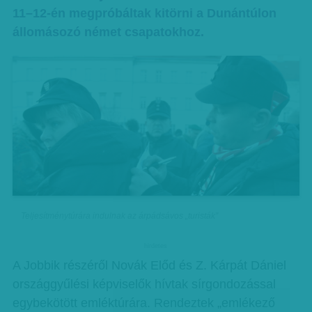
11–12-én megpróbáltak kitörni a Dunántúlon
állomásozó német csapatokhoz.
Teljesítménytúrára indulnak az árpádsávos „turisták”
hirdetes
A Jobbik részéről Novák Előd és Z. Kárpát Dániel
országgyűlési képviselők hívtak sírgondozással
egybekötött emléktúrára. Rendeztek „emlékező