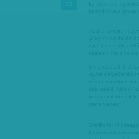
külföldön élő, egykori 
börtönből való szabad
Az affér annyira megvi
„Megkönnyebbülést érz
ilyen későn, sokkal elő
lehetnek más áldozatok
Emlékeztetőül: Kiss Lá
együtt megerőszakolt eg
hónap után elnöki keg
áldozatától, Takáts Zsu
bocsánatot. Később kid
medencében.
3 millió forint bírság
Nemzeti Adatvédelmi