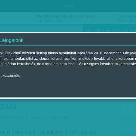
hirdetés
Ha még egyszer nyolcvanéves…
Barbie-h
2018. március 16.
2018. márci
Már előfizethet a Vasárnap
 Látogatónk!
i Hírek című közéleti hetilap utolsó nyomtatott lapszáma 2018. december 8-án jel
hirek.hu honlap ettől az időponttól archívumként működik tovább, ahol a korábban
ókusz
Szerintem
Ízlés
Sport
égi módon kereshetők, de a tartalom nem frissül, és az egyes írások sem kommente
t köszönjük,
nálom, hogy ilyen későn,
 kellett volna - mondta az
ozata
Megjelent a 2016. június 25.-i lapszámban
Kiss László edző – nyilatkozta a TV2-nek egy