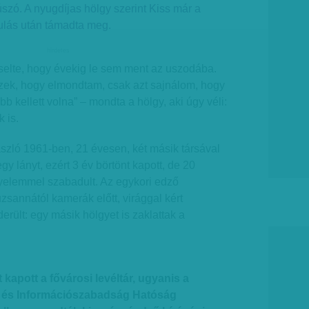
úszó. A nyugdíjas hölgy szerint Kiss már a
ulás után támadta meg.
hirdetes
selte, hogy évekig le sem ment az uszodába.
ek, hogy elmondtam, csak azt sajnálom, hogy
bb kellett volna” – mondta a hölgy, aki úgy véli:
 is.
szló 1961-ben, 21 évesen, két másik társával
y lányt, ezért 3 év börtönt kapott, de 20
yelemmel szabadult. Az egykori edző
zsannától kamerák előtt, virággal kért
erült: egy másik hölgyet is zaklattak a
ot kapott a fővárosi levéltár, ugyanis a
 és Információszabadság Hatóság