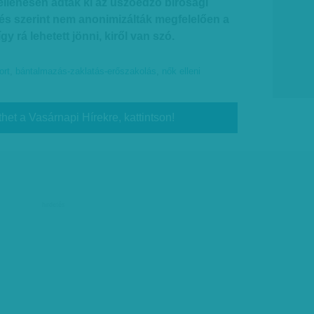
ellenesen adták ki az úszóedző bírósági
ntés szerint nem anonimizálták megfelelően a
y rá lehetett jönni, kiről van szó.
ort
,
bántalmazás-zaklatás-erőszakolás
,
nők elleni
thet a Vasárnapi Hírekre, kattintson!
hirdetés