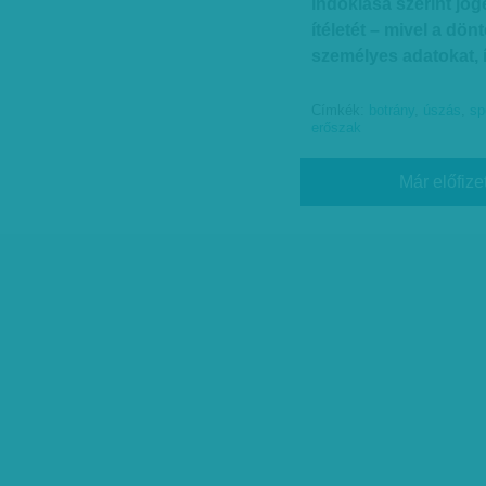
indoklása szerint jog
ítéletét – mivel a dö
személyes adatokat, íg
Címkék:
botrány
,
úszás
,
sp
erőszak
Már előfize