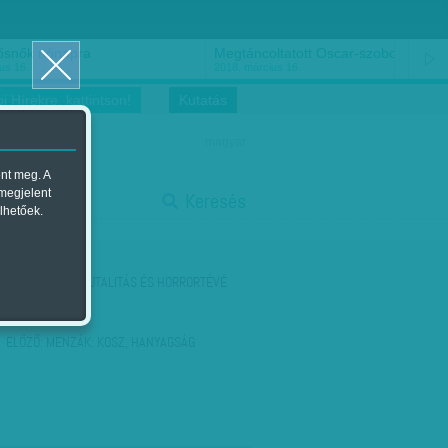
ősnők nőnapra
Megtáncoltatott Oscar-szobor
us 16.
2018. március 16.
i Hírekre, kattintson!
Kutatás
magyar
ent meg. A
start
 megjelent
Keresés
lhetőek.
stop
KÖVETKEZŐ:
BRUTALITÁS ÉS HORRORTÉVÉ
ELŐZŐ:
MENZÁK: KOSZ, HANYAGSÁG