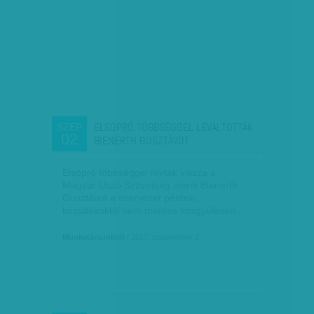
ELSÖPRŐ TÖBBSÉGGEL LEVÁLTOTTÁK
SZEP
02
BIENERTH GUSZTÁVOT…
Elsöprő többséggel hívták vissza a
Magyar Úszó Szövetség éléről Bienerth
Gusztávot a szervezet pénteki,
közjátékoktól sem mentes közgyűlésén.
Munkatársunktól
| 2017. szeptember 2.