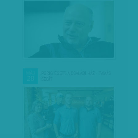
PORIG ÉGETT A CSALÁDI HÁZ - TAMÁS
MÁJ
28
SEGÍT