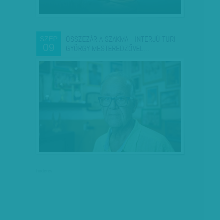
ÖSSZEZÁR A SZAKMA - INTERJÚ TURI
SZEP
09
GYÖRGY MESTEREDZŐVEL…
hirdetés