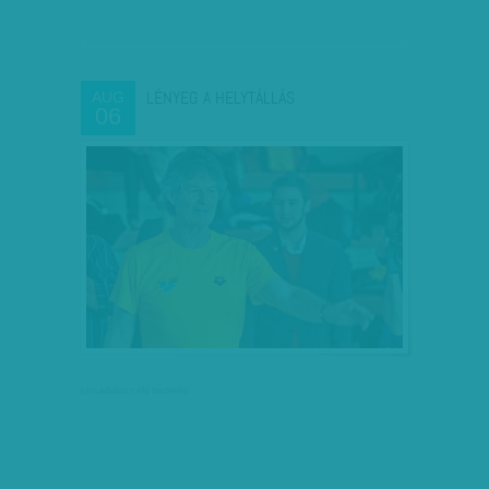
LÉNYEG A HELYTÁLLÁS
AUG
06
társadalmi célú hirdetés