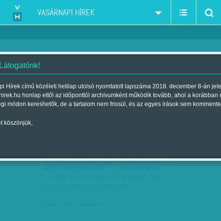
VASÁRNAPI HÍREK
 Látogatónk!
úszás
szűkítés:
i Hírek című közéleti hetilap utolsó nyomtatott lapszáma 2018. december 8-án jel
hirek.hu honlap ettől az időponttól archívumként működik tovább, ahol a korábban
égi módon kereshetők, de a tartalom nem frissül, és az egyes írások sem kommente
t köszönjük,
EBBŐL MÉG BÁRMI LEHET
AUG
16
Most akkor félig tele van, vagy félig üres
az a bizonyos pohár? – tehetjük fel a
kérdést a most véget ért glasgow-i úszó
Európa-bajnokság kapcsán.
bezso
| 2018. augusztus 16.