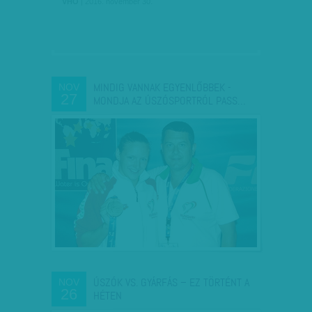
VHO
| 2016. november 30.
MINDIG VANNAK EGYENLŐBBEK -
NOV
27
MONDJA AZ ÚSZÓSPORTRÓL PASS…
ÚSZÓK VS. GYÁRFÁS – EZ TÖRTÉNT A
NOV
26
HÉTEN