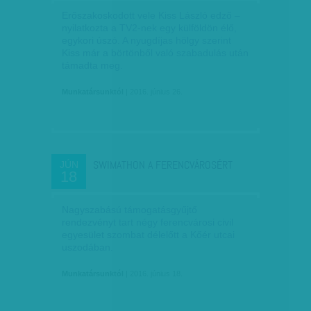
Erőszakoskodott vele Kiss László edző –
nyilatkozta a TV2-nek egy külföldön élő,
egykori úszó. A nyugdíjas hölgy szerint
Kiss már a börtönből való szabadulás után
támadta meg.
Munkatársunktól
| 2016. június 26.
SWIMATHON A FERENCVÁROSÉRT
JÚN
18
Nagyszabású támogatásgyűjtő
rendezvényt tart négy ferencvárosi civil
egyesület szombat délelőtt a Kőér utcai
uszodában.
Munkatársunktól
| 2016. június 18.