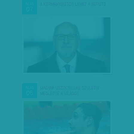
A KORMÁNYBIZTOS LEHET A BEFUTÓ
AUG
07
MAGYAR ÚSZÓCSILLAG SZÜLETIK -
AUG
06
MEGLEPTE A VILÁGOT