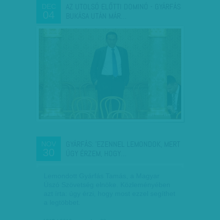
AZ UTOLSÓ ELŐTTI DOMINÓ - GYÁRFÁS
DEC
04
BUKÁSA UTÁN MÁR…
GYÁRFÁS: 'EZENNEL LEMONDOK, MERT
NOV
30
ÚGY ÉRZEM, HOGY…
Lemondott Gyárfás Tamás, a Magyar
Úszó Szövetség elnöke. Közleményében
azt írta: úgy érzi, hogy most ezzel segíthet
a legtöbbet.