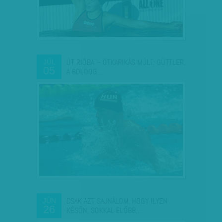
ÚT RIÓBA – ÖTKARIKÁS MÚLT: GÜTTLER,
JÚL
05
A BOLDOG…
CSAK AZT SAJNÁLOM, HOGY ILYEN
JÚN
26
KÉSŐN, SOKKAL ELŐBB…