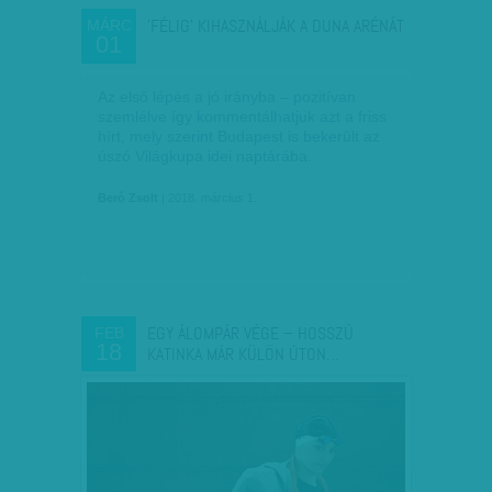
'FÉLIG' KIHASZNÁLJÁK A DUNA ARÉNÁT
MÁRC
01
Az első lépés a jó irányba – pozitívan
szemlélve így kommentálhatjuk azt a friss
hírt, mely szerint Budapest is bekerült az
úszó Világkupa idei naptárába.
Beró Zsolt
| 2018. március 1.
EGY ÁLOMPÁR VÉGE – HOSSZÚ
FEB
18
KATINKA MÁR KÜLÖN ÚTON…