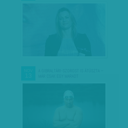
A GIBRALTÁRI-SZOROST IS ÁTÚSZTA –
NOV
13
MÁR CSAK EGY MARADT