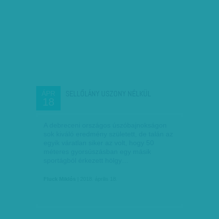
SELLŐLÁNY USZONY NÉLKÜL
ÁPR
18
A debreceni országos úszóbajnokságon
sok kiváló eredmény született, de talán az
egyik váratlan siker az volt, hogy 50
méteres gyorsúszásban egy másik
sportágból érkezett hölgy…
Fluck Miklós
| 2018. április 18.