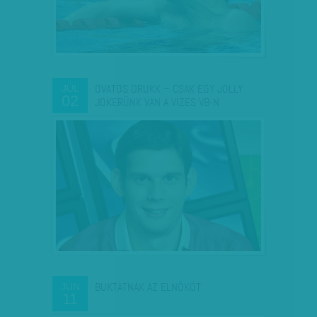
ÓVATOS DRUKK – CSAK EGY JOLLY
JÚL
02
JOKERÜNK VAN A VIZES VB-N
BUKTATNÁK AZ ELNÖKÖT
JÚN
11