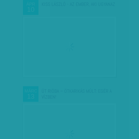
KISS LÁSZLÓ - AZ EMBER, AKI UGYANAZ
ÁPR
10
ÚT RIÓBA – ÖTKARIKÁS MÚLT: EGÉR A
MÁRC
13
VÍZBEN!