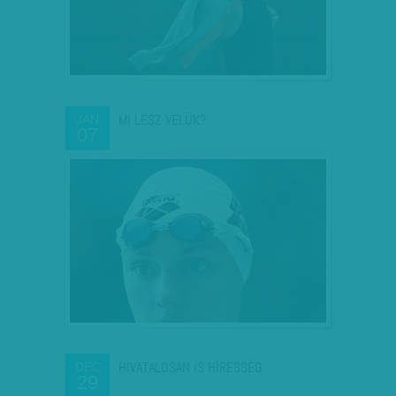
MI LESZ VELÜK?
JAN
07
HIVATALOSAN IS HÍRESSÉG
DEC
29