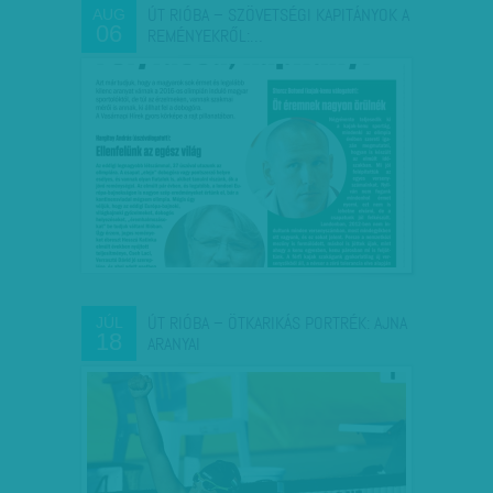
ÚT RIÓBA – SZÖVETSÉGI KAPITÁNYOK A
AUG
06
REMÉNYEKRŐL:…
ÚT RIÓBA – ÖTKARIKÁS PORTRÉK: AJNA
JÚL
18
ARANYAI