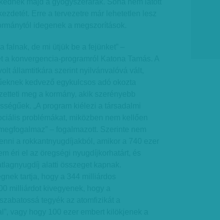
kednek majd a gyógyszerárak. Soha nem látott
ezdetét. Erre a tervezetre már lehetetlen lesz
ormánytól idegenek a megszorítások.
 falnak, de mi ütjük be a fejünket” –
t a konvergencia-programról Katona Tamás. A
lt államtitkára szerint nyilvánvalóvá vált,
űeknek kedvező egykulcsos adó okozta
izetteti meg a kormány, akik szerényebb
sségűek. „A program kiélezi a társadalmi
zociális problémákat, miközben nem kellően
 megfogalmaz” – fogalmazott. Szerinte nem
ivenni a rokkantnyugdíjakból, amikor a 740 ezer
m éri el az öregségi nyugdíjkorhatárt, és
tlagnyugdíj alatti összeget kapnak.
nek tartja, hogy a 344 milliárdos
0 milliárdot kivegyenek, hogy a
szabatossá tegyék az atomfizikát a
”, vagy hogy 100 ezer embert kilökjenek a