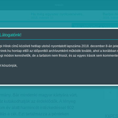
hirdetés
Ha még egyszer nyolcvanéves…
Barbie-h
2018. március 16.
2018. márci
Már előfizethet a Vasárnap
 Látogatónk!
i Hírek című közéleti hetilap utolsó nyomtatott lapszáma 2018. december 8-án jel
hirek.hu honlap ettől az időponttól archívumként működik tovább, ahol a korábban
ókusz
Szerintem
Ízlés
Sport
égi módon kereshetők, de a tartalom nem frissül, és az egyes írások sem kommente
t köszönjük,
onvergencia
17.-i lapszámban
ormány. Bár mindenki magyar kártyára várt,
t kutakodhatják az érdeklődők. A lényeg
m év alatt harmincöt intézkedéssel 902
ítás a cél. Ezt tartalmazza a pénteken
KAPCS