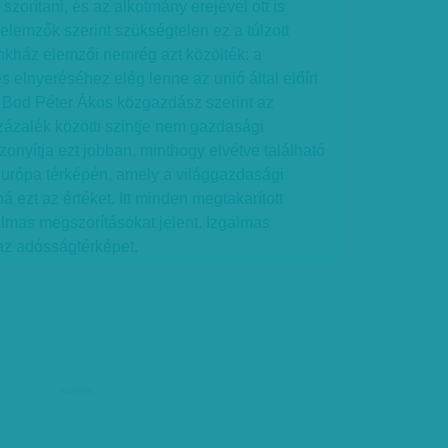
zorítani, és az alkotmány erejével ott is
 elemzők szerint szükségtelen ez a túlzott
nkház elemzői nemrég azt közölték: a
es elnyeréséhez elég lenne az unió által előírt
. Bod Péter Ákos közgazdász szerint az
ázalék közötti szintje nem gazdasági
zonyítja ezt jobban, minthogy elvétve található
urópa térképén, amely a világgazdasági
ná ezt az értéket. Itt minden megtakarított
lmas megszorításokat jelent. Izgalmas
az adósságtérképet.
hirdetés