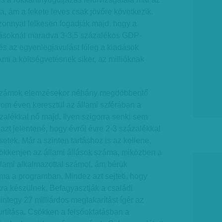
na, ám a fekete leves csak jövőre következik.
onnyal lelkesen fogadják majd, hogy a
tásoknál maradva 3-3,5 százalékos GDP-
s az egyenlegjavulást főleg a kiadások
Ami a költségvetésnek siker, az millióknak
 számok elemzésekor néhány megdöbbentő
árom éven keresztül az állami szférában a
alékkal nő majd. Ilyen szigorra senki sem
azt jelentené, hogy évről évre 2-3 százalékkal
etek. Már a szinten tartáshoz is az kellene,
sökkenjen az állami állások száma, miközben a
llami alkalmazottal számol, ám bérük
ma a programban. Mindez azt sejteti, hogy
ra készülnek. Befagyasztják a családi
integy 27 milliárdos megtakarítást ígér az
urtítása. Csökken a felsőoktatásban a