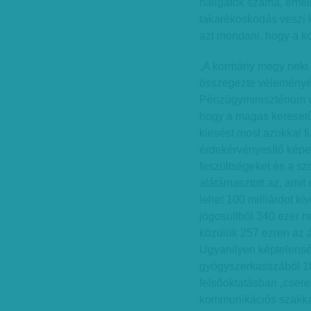
hallgatók száma, emel
takarékoskodás veszi k
azt mondani, hogy a k
„A kormány megy neki a
összegezte véleményé
Pénzügy­minisztérium vo
hogy a magas kereset
kiesést most azokkal f
érdekérvényesítő képe
feszültségeket és a s
alátámasztott az, amit
lehet 100 milliárdot k
jogosultból 340 ezer ne
közülük 257 ezren az á
Ugyanilyen képtelenség
gyógyszerkasszából 10
felsőoktatásban „csere
kommunikációs szakkal