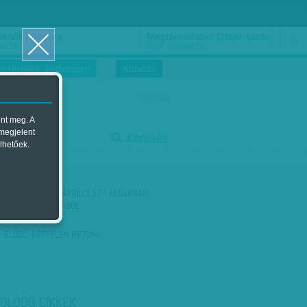
ősnők nőnapra
Megtáncoltatott Oscar-szobor
us 16.
2018. március 16.
i Hírekre, kattintson!
Kutatás
magyar
ent meg. A
start
 megjelent
Keresés
lhetőek.
stop
KÖVETKEZŐ:
AZ ÁPRILIS 17-I VASÁRNAPI
HÍREK TARTALMÁBÓL
ELŐZŐ:
KÉPTELEN HETÜNK
OLÓDÓ CIKKEK