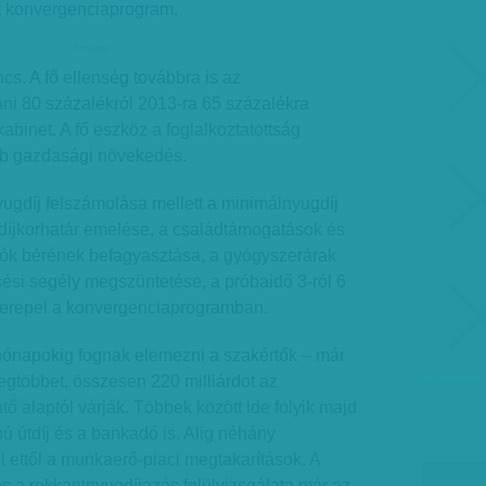
t konvergenciaprogram.
hirdetes
cs. A fő ellenség továbbra is az
ni 80 százalékról 2013-ra 65 százalékra
abinet. A fő eszköz a foglalkoztatottság
bb gazdasági növekedés.
gdíj felszámolása mellett a minimálnyugdíj
díjkorhatár emelése, a családtámogatások és
ók bérének befagyasztása, a gyógyszerárak
ési segély megszüntetése, a próbaidő 3-ról 6
zerepel a konvergenciaprogramban.
ónapokig fognak elemezni a szakértők – már
legtöbbet, összesen 220 milliárdot az
 alaptól várják. Többek között ide folyik majd
pú útdíj és a bankadó is. Alig néhány
l ettől a munkaerő-piaci megtakarítások. A
s a rokkantnyugdíjazás felülvizsgálata már az