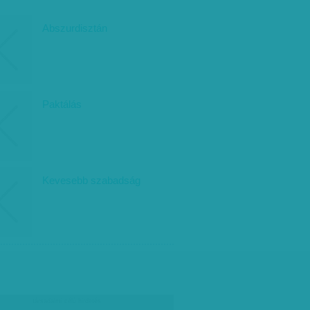
Abszurdisztán
Paktálás
Kevesebb szabadság
társadalmi célú hirdetés