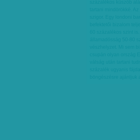
százalékos küszöb alá s
tartani mindörökké. Az
szigor. Egy londoni ba
befektetői bizalom telj
60 százalékos szint is
államadósság 50-80 sz
vészhelyzet. Mi sem bi
csupán olyan ország E
válság után tartani tud
százalék ugyanis fájda
böngészésre ajánljuk 