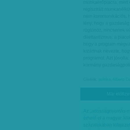
munkaerőpiacra, mert 
regisztrált munkanélkü
nem kommunikációs, ha
tény, hogy a gazdaság
rögtönöz, nincsenek vé
dilettantizmus: a piaco
hogy a program megval
kizártnak nevezte, ho
programot. Azt jósolta
kormány gazdaságpolit
Címkék:
politika
,
Alberto Co
Már előfize
Az „adósságnyomás-mér
érhető el a magyar áll
százalékában kifejeze