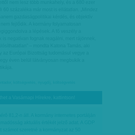
ettől nem lesz több munkahely, és a 680 ezer
li 60 százaléka már most is ellátatlan. „Mindez
nem gazdaságpolitikai kérdés, és objektív
 nem fejlődik. A kormány folyamatosan
giggondolva a lépések. A fő veszély a
k is negatívan fognak reagálni, mert rájönnek,
ósíthatatlan” – mondta Katona Tamás, aki
gy az Európai Bizottság tudomásul vegye a
: egy éven belül látványosan megbukik a
ikája.
ntador
,
költségvetés
,
nyugdíj
,
költségvetés
thet a Vasárnapi Hírekre, kattintson!
ô 81,2-n áll. A kormány internetes portálján
amadósság aktuális értékét jelző adat. A GDP
tt számot szeretné a kormányzat az 50