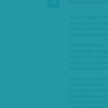
Brüsszelben benyújtot
Túl sok meglepetés nin
államadósság: a mosta
kívánja csökkenteni a k
növelése és a gyorsa
A korkedvezményes nyu
befagyasztása, a nyug
a közszférában dolgoz
emelése, az álláskeres
hónapra emelése is s
A számok – melyeket h
most is árulkodóak. A 
államadósság-csökkentő
be az elektronikus ala
milliárddal maradnak e
táppénz csökkentése é