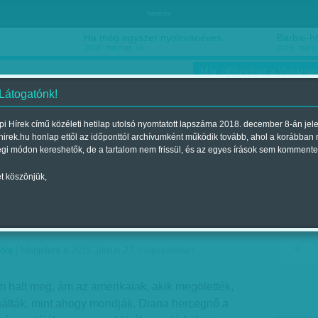
hirdetés
Ha még egyszer nyolcvanéves…
Barbie-h
2018. március 16.
2018. márci
Már előfizethet a Vasárnap
 Látogatónk!
i Hírek című közéleti hetilap utolsó nyomtatott lapszáma 2018. december 8-án jel
hirek.hu honlap ettől az időponttól archívumként működik tovább, ahol a korábban
ókusz
Szerintem
Ízlés
Sport
égi módon kereshetők, de a tartalom nem frissül, és az egyes írások sem kommente
t köszönjük,
 boldogan él - Virágzanak
óra
| Megjelent a 2015. június 27.-i lapszámban
halt meg, ám az amerikaiak, akik megölették,
lták, mint ahogy mondják. Diana hercegnő a