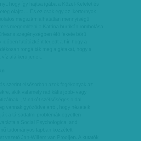
nyt, hogy így hajtsa igába a Közel-Keletet és
geteg olajra… És ez csak egy az ikertornyok
solatos megszámlálhatatlan mennyiségű
emes megemlíteni a Katrina hurrikán rombolása
 Orleans szegénységben élő fekete bőrű
időben futótűzként terjedt a hír, hogy a
ndékosan rongálták meg a gátakat, hogy a
 víz alá kerüljenek.
an
atás szerint elsősorban azok fogékonyak az
re, akik valamely radikális jobb- vagy
atizálnak. „Mindkét szélsőséges oldal
meg vannak győződve arról, hogy nézeteik
tják a társadalmi problémák egyetlen
arázta a Social Psychological and
ímű tudományos lapban közzétett
t vezető Jan-Willem van Prooijen. A kutatók