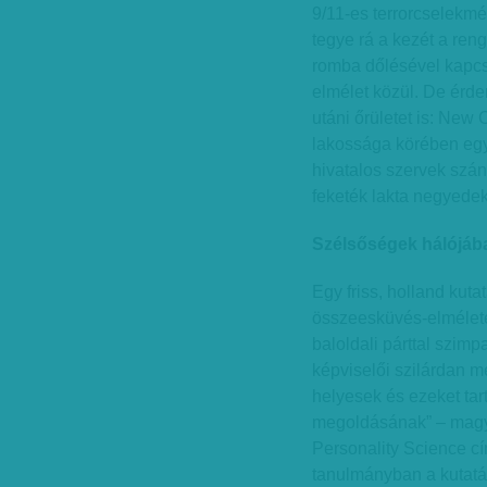
9/11-es terrorcselekmé
tegye rá a kezét a ren
romba dőlésével kapc
elmélet közül. De érd
utáni őrületet is: New
lakossága körében egy 
hivatalos szervek szá
feketék lakta negyedek
Szélsőségek hálójáb
Egy friss, holland kut
összeesküvés-elméletek
baloldali párttal szimp
képviselői szilárdan 
helyesek és ezeket tar
megoldásának” – magy
Personality Science c
tanulmányban a kutatás