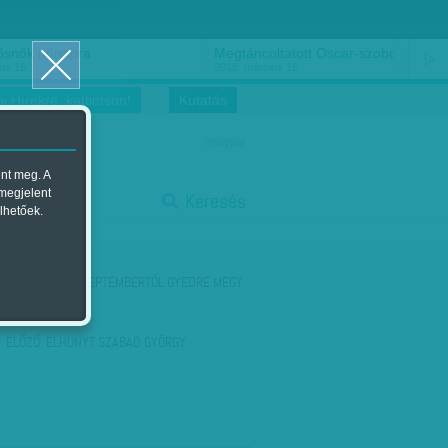
ősnők nőnapra
Megtáncoltatott Oscar-szobor
us 16.
2018. március 16.
i Hírekre, kattintson!
Kutatás
magyar
ent meg. A
start
 megjelent
Keresés
lhetőek.
stop
KÖVETKEZŐ:
SZEPTEMBERTŐL GYEDRE MEGY
ELŐZŐ:
ELHUNYT SZABAD GYÖRGY