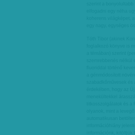
szerint a bonyolultab
elfogadni egy néha ug
koherens világképet, 
egy nagy, egységes ös
Tóth Tibor (akinek Ko
foglalkozó könyve is m
a témában) szerint (pe
szemrebbenés nélkül el
fluoriddal történő kev
a génmódosított növény
szabadkőművesek és a B
érdekében, hogy az Új
menekültekkel árasszá
titkosszolgálatok és 
olyanok, mint a levegő
automatikusan betölten
információhiány jelent
információnk, kitöltjük 