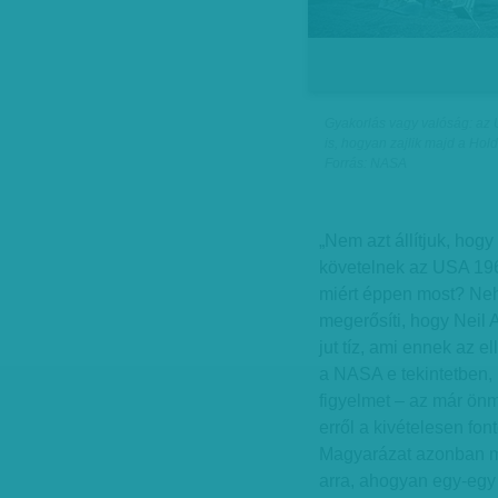
Gyakorlás vagy valóság: az U
is, hogyan zajlik majd a Hold
Forrás: NASA
„Nem azt állítjuk, hogy
követelnek az USA 196
miért éppen most? Neh
megerősíti, hogy Neil 
jut tíz, ami ennek az el
a NASA e tekintetben, 
figyelmet – az már önm
erről a kivételesen fon
Magyarázat azonban mi
arra, ahogyan egy-egy