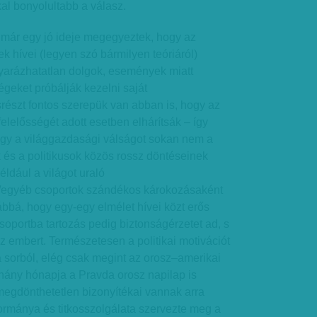
al bonyolultabb a válasz.
már egy jó ideje megegyeztek, hogy az
 hívei (legyen szó bármilyen teóriáról)
arázhatatlan dolgok, események miatt
geket próbálják kezelni saját
részt fontos szerepük van abban is, hogy az
lelősségét adott esetben elhárítsák – így
ogy a világgazdasági válságot sokan nem a
k és a politikusok közös rossz döntéseinek
ldául a világot uraló
egyéb csoportok szándékos károkozásaként
ábbá, hogy egy-egy elmélet hívei közt erős
csoportba tartozás pedig biztonságérzetet ad, s
l az embert. Természetesen a politikai motivációt
 sorból, elég csak megint az orosz–amerikai
éhány hónapja a Pravda orosz napilap is
egdönthetetlen bizonyítékai vannak arra
rmánya és titkosszolgálata szervezte meg a