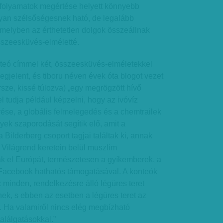
b folyamatok megértése helyett könnyebb
yan szélsőségesnek ható, de legalább
amelyben az érthetetlen dolgok összeállnak
szeesküvés-elméletté.
nteó címmel két, összeesküvés-elméletekkel
egjelent, és tiboru néven évek óta blogot vezet
rsze, kissé túlozva) „egy megrögzött hívő
 tudja például képzelni, hogy az ivóvíz
erése, a globális felmelegedés és a chemtrailek
ek szaporodását segítik elő, amit a
ilderberg csoport tagjai találtak ki, annak
 Világrend keretein belül muszlim
k el Európát, természetesen a gyíkemberek, a
a Facebook hathatós támogatásával. A konteók
: minden, rendelkezésre álló légüres teret
ek, s ebben az esetben a légüres teret az
i. Ha valamiről nincs elég megbízható
találgatásokkal.”