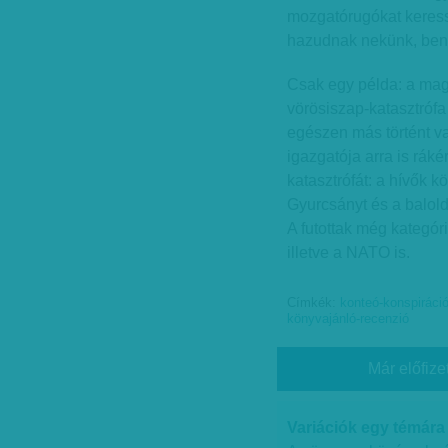
mozgatórugókat keressü
hazudnak nekünk, benn
Csak egy példa: a mag
vörösiszap-katasztróf
egészen más történt val
igazgatója arra is ráké
katasztrófát: a hívők k
Gyurcsányt és a balolda
A futottak még kategór
illetve a NATO is.
Címkék:
konteó-konspiráció
könyvajánló-recenzió
Már előfize
Variációk egy témára