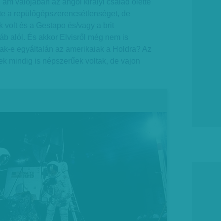
 ám valójában az angol királyi család ölette
lte a repülőgépszerencsétlenséget, de
 volt és a Gestapo és/vagy a brit
 láb alól. És akkor Elvisről még nem is
tak-e egyáltalán az amerikaiak a Holdra? Az
k mindig is népszerűek voltak, de vajon