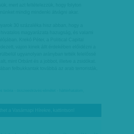
k, mert azt feltételezzük, hogy folyton
ünket mindig mindenki átvágni akar.
yarok 30 százaléka hisz abban, hogy a
a hivatalos magyarázata hazugság, és valami
ójában. Krekó Péter, a Political Capital
rdezett, vajon kinek állt érdekében előidézni a
örülbelül ugyanolyan arányban tették felelőssé
lt, mint Orbánt és a jobbot, illetve a zsidókat.
iában felbukkantak továbbá az arab terroristák,
s teória - összeesküvés-elmélet - háttérhatalom
,
thet a Vasárnapi Hírekre, kattintson!