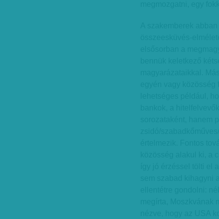
megmozgatni, egy fokk
A szakemberek abban 
összeesküvés-elméletek
elsősorban a megmagy
bennük keletkező kétsé
magyarázataikkal. Más
egyén vagy közösség fe
lehetséges például, h
bankok, a hitelfelvevő
sorozataként, hanem pé
zsidó/szabadkőműves/
értelmezik. Fontos tov
közösség alakul ki, a 
így jó érzéssel tölti e
sem szabad kihagyni a
ellentétre gondolni: n
megírta, Moszkvának m
nézve, hogy az USA ko