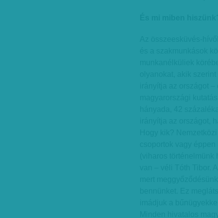
És mi miben hiszünk
Az összeesküvés-hívők
és a szakmunkások köré
munkanélküliek körébe
olyanokat, akik szerin
irányítja az országot – 
magyarországi kutatás
hányada, 42 százalék
irányítja az országot, 
Hogy kik? Nemzetközi 
csoportok vagy éppen
(viharos történelmünk
van – véli Tóth Tibor.
mert meggyőződésünk, 
bennünket. Ez megláts
imádjuk a bűnügyekkel 
Minden hivatalos magy