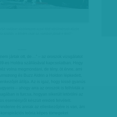
SA valóban kísérletezett azzal földi körülmények között
ra szállás, a kérdés csak az, valóban jártak-e fent? -
hirdetes
 nem jártak ott, de…” – az oroszok vizsgálatot
9-es Holdra szállásával kapcsolatban. Hogy
éz volna megmondani, de tény, öt érvre, ami
Armstrong és Buzz Aldrin a Holdon lépkedett,
lenkezőjét állítja. Az is igaz, hogy kissé gyanús
ugyanis – ahogy arra az oroszok is felhívták a
agában is furcsa, hogyan sikerült letörölni az
tos eseményről készült eredeti felvételt.
ndenre és annak az ellenkezőjére is van, ám
 konspirációs teória képes tömegeket