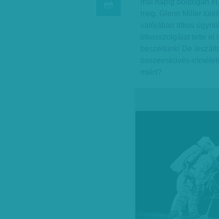
mai napig boldogan él,
meg. Glenn Miller túlé
valójában titkos ügynök
titkosszolgálat tette el
beszéltünk! De leszáll
összeesküvés-elmélete
miért?