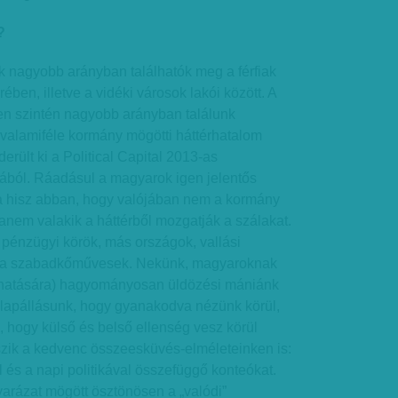
?
 nagyobb arányban találhatók meg a férfiak
ben, illetve a vidéki városok lakói között. A
n szintén nagyobb arányban találunk
t valamiféle kormány mögötti háttérhatalom
derült ki a Political Capital 2013-as
ából. Ráadásul a magyarok igen jelentős
a hisz abban, hogy valójában nem a kormány
hanem valakik a háttérből mozgatják a szálakat.
pénzügyi körök, más országok, vallási
 a szabadkőművesek. Nekünk, magyaroknak
 hatására) hagyományosan üldözési mániánk
 Alapállásunk, hogy gyanakodva nézünk körül,
hogy külső és belső ellenség vesz körül
zik a kedvenc összeesküvés-elméleteinken is:
és a napi politikával összefüggő konteókat.
arázat mögött ösztönösen a „valódi”