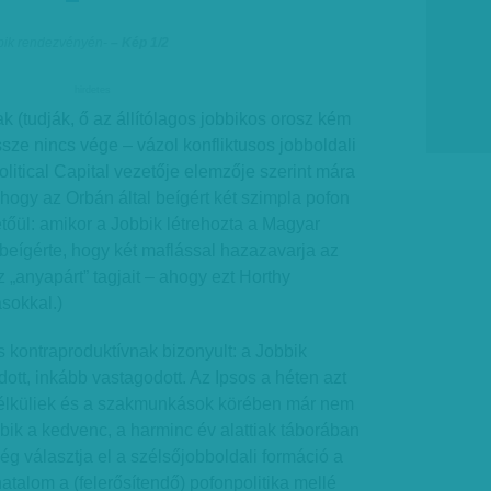
bbik rendezvényén
-
– Kép 1/2
hirdetes
k (tudják, ő az állítólagos jobbikos orosz kém
ze nincs vége – vázol konfliktusos jobboldali
Political Capital vezetője elemzője szerint mára
 hogy az Orbán által beígért két szimpla pofon
tőül: amikor a Jobbik létrehozta a Magyar
beígérte, hogy két maflással hazazavarja az
 „anyapárt” tagjait – ahogy ezt Horthy
asokkal.)
s kontraproduktívnak bizonyult: a Jobbik
tt, inkább vastagodott. Az Ipsos a héten azt
élküliek és a szakmunkások körében már nem
ik a kedvenc, a harminc év alattiak táborában
ég választja el a szélsőjobboldali formáció a
atalom a (felerősítendő) pofonpolitika mellé