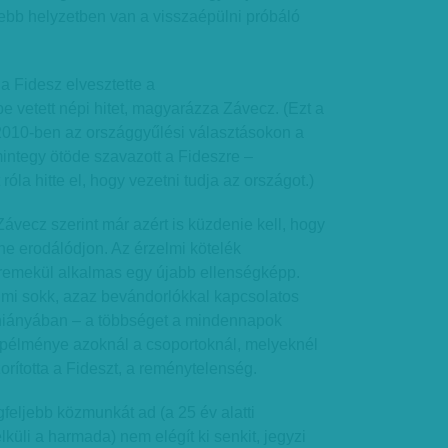
ebb helyzetben van a visszaépülni próbáló
 a Fidesz elvesztette a
vetett népi hitet, magyarázza Závecz. (Ezt a
y 2010-ben az országgyűlési választásokon a
integy ötöde szavazott a Fideszre –
róla hitte el, hogy vezetni tudja az országot.)
ávecz szerint már azért is küzdenie kell, hogy
 ne erodálódjon. Az érzelmi kötelék
remekül alkalmas egy újabb ellenségképp.
lmi sokk, azaz bevándorlókkal kapcsolatos
 hiányában – a többséget a mindennapok
lapélménye azoknál a csoportoknál, melyeknél
orította a Fideszt, a reménytelenség.
feljebb közmunkát ad (a 25 év alatti
küli a harmada) nem elégít ki senkit, jegyzi