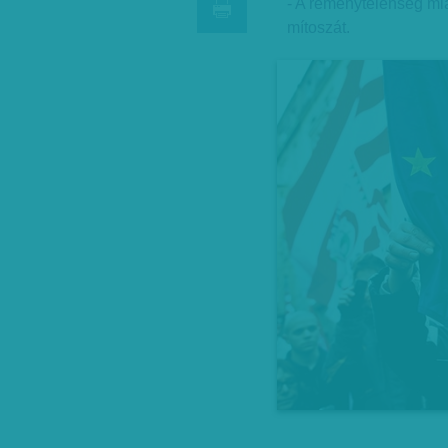
- A reménytelenség mi
mítoszát.