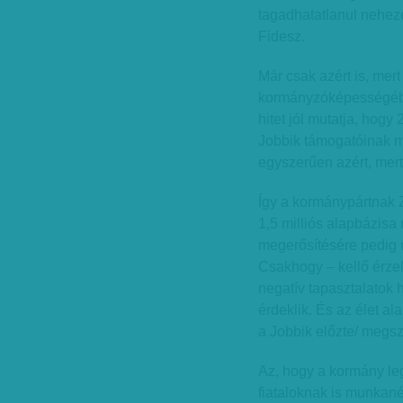
tagadhatatlanul nehez
Fidesz.
Már csak azért is, mert
kormányzóképességébe 
hitet jól mutatja, hog
Jobbik támogatóinak m
egyszerűen azért, mert 
Így a kormánypártnak Z
1,5 milliós alapbázisa
megerősítésére pedig 
Csakhogy – kellő érze
negatív tapasztalatok
érdeklik. És az élet a
a Jobbik előzte/ megsz
Az, hogy a kormány leg
fiataloknak is munkanél