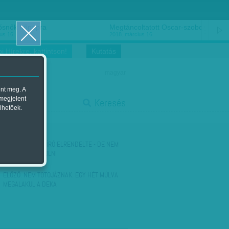
ősnők nőnapra
Megtáncoltatott Oscar-szobor
us 16.
2018. március 16.
i Hírekre, kattintson!
Kutatás
magyar
ent meg. A
start
 megjelent
Keresés
lhetőek.
stop
KÖVETKEZŐ:
A BÍRÓ ELRENDELTE - DE NEM
KÖNNYŰ BLOKKOLNI
ELŐZŐ:
NEM TOTOJÁZNAK: EGY HÉT MÚLVA
MEGALAKUL A DEKA