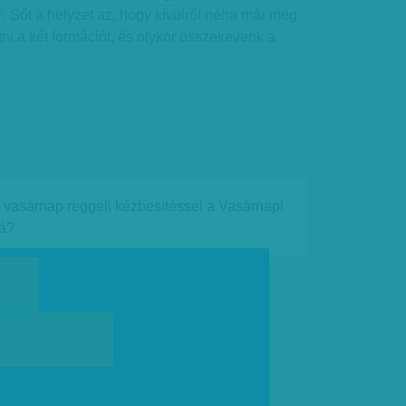
. Sőt a helyzet az, hogy kívülről néha már meg
ni a két formációt, és olykor összekeverik a
e vasárnap reggeli kézbesítéssel a Vasárnapi
rá?