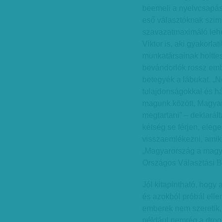
beemeli a nyelvcsapás-
eső választóknak szim
szavazatmaximáló lehe
Viktor is, aki gyakorl
munkatársainak holttes
bevándorlók rossz emb
betegyék a lábukat. „N
tulajdonságokkal és há
magunk között, Magya
megtartani” – deklarál
kétség se férjen, ele
visszaemlékezni, amik
„Magyarország a magyar
Országos Választási Bi
Jól kitapintható, hogy
és azokból próbál ellen
emberek nem szeretik,
például nemrég a drogo