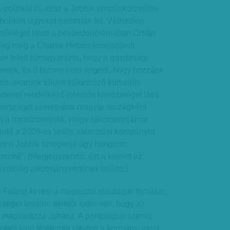
politikát is, azaz a Jobbik vonzáskörzetébe
bolikus ügyeket mutatnak fel. Vélhetően
tőséget látott a bevándorlótémában Orbán
atilag még a Charlie Hebdo lemészárolt
te felett elmagyarázta, hogy a gazdasági
erek, és ő bizony nem engedi, hogy hozzánk
em akarunk tőlünk különböző kulturális
ttérrel rendelkező jelentős kisebbséget látni
rországot szeretnénk magyar országként
ta a miniszterelnök. Hogy célcsoportjához
gendő a 2009-es uniós választási kampányra
or a Jobbik szlogenje úgy hangzott:
oké”. (Megjegyzendő: ezt a kitételt az
zottság alkotmánysértőnek találta.)
 a Fidesz keresi a megosztó ideológiai témákat,
séget kreálni, akikről tudni véli, hogy az
 magyarázza Juhász. A politológus szerint
któl való félelemre játszott a kormány, most