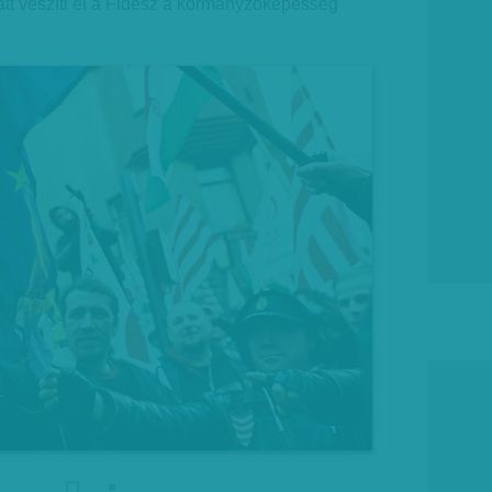
att veszíti el a Fidesz a kormányzóképesség