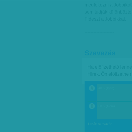
megfékezni a Jobbikot”
sem tudják különböztet
Fideszt a Jobbikkal.
--------------------
Szavazás
Ha előfizethető lenn
Hírek, Ön előfizetne 
40% (Igen)
a
60% (Nem)
b
Lezárt szavazás.