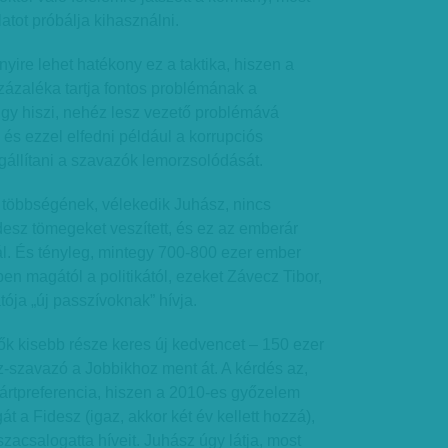
atot próbálja kihasználni.
ire lehet hatékony ez a taktika, hiszen a
ázaléka tartja fontos problémának a
úgy hiszi, nehéz lesz vezető problémává
 és ezzel elfedni például a korrupciós
egállítani a szavazók lemorzsolódását.
 többségének, vélekedik Juhász, nincs
idesz tömegeket veszített, és ez az emberár
ál. És tényleg, mintegy 700-800 ezer ember
őben magától a politikától, ezeket Závecz Tibor,
ója „új passzívoknak” hívja.
ők kisebb része keres új kedvencet – 150 ezer
z-szavazó a Jobbikhoz ment át. A kérdés az,
pártpreferencia, hiszen a 2010-es győzelem
át a Fidesz (igaz, akkor két év kellett hozzá),
zacsalogatta híveit. Juhász úgy látja, most