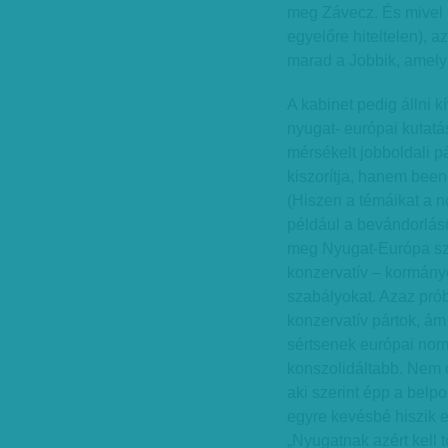
meg Závecz. És mivel má
egyelőre hiteltelen), a
marad a Jobbik, amely
A kabinet pedig állni k
nyugat- európai kutatá
mérsékelt jobboldali p
kiszorítja, hanem been
(Hiszen a témáikat a n
például a bevándorlásü
meg Nyugat-Európa szél
konzervatív – kormányo
szabályokat. Azaz próbá
konzervatív pártok, á
sértsenek európai nor
konszolidáltabb. Nem 
aki szerint épp a belpol
egyre kevésbé hiszik e
„Nyugatnak azért kell 