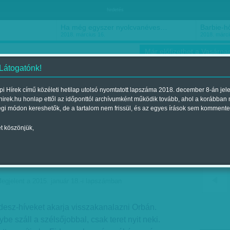
hirdetés
Ha még egyszer nyolcvanéves…
Barbie-h
2018. március 16.
2018. márci
Már előfizethet a Vasárnap
 Látogatónk!
i Hírek című közéleti hetilap utolsó nyomtatott lapszáma 2018. december 8-án jel
hirek.hu honlap ettől az időponttól archívumként működik tovább, ahol a korábban
ókusz
Szerintem
Ízlés
Sport
égi módon kereshetők, de a tartalom nem frissül, és az egyes írások sem kommente
t köszönjük,
a Jobbik - Megosztási
egjelent a 2015. január 18.-i lapszámban
desz-híveket akarja visszakanalazni Orbán.
e száll a szélsőjobbal, csak teret nyit neki.