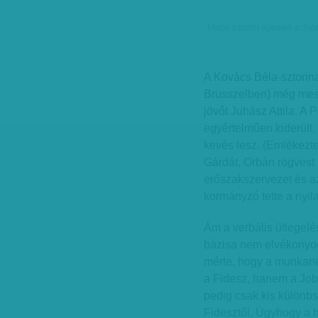
Uniós zászlót égetnek a Jo
A Kovács Béla-sztorina
Brüsszelben) még mess
jövőt Juhász Attila. A 
egyértelműen kiderült,
kevés lesz. (Emlékezte
Gárdát, Orbán rögvest 
erőszakszervezet és az
kormányzó tette a nyil
Ám a verbális ütlegelé
bázisa nem elvékonyodo
mérte, hogy a munkan
a Fidesz, hanem a Jobb
pedig csak kis különbs
Fidesztől. Úgyhogy a h