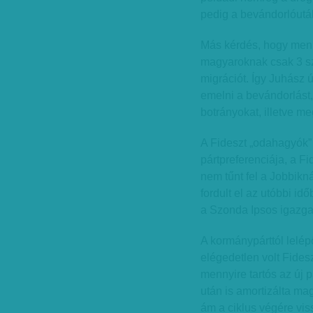
pedig a bevándorlóutál
Más kérdés, hogy menny
magyaroknak csak 3 sz
migrációt. Így Juhász 
emelni a bevándorlást,
botrányokat, illetve m
A Fideszt „odahagyók”
pártpreferenciája, a F
nem tűnt fel a Jobbikn
fordult el az utóbbi id
a Szonda Ipsos igazgat
A kormánypárttól lelép
elégedetlen volt Fides
mennyire tartós az új 
után is amortizálta mag
ám a ciklus végére viss