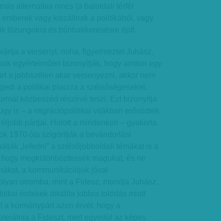
s alternatíva nincs (a baloldali térfél
z emberek vagy kiszállnak a politikából, vagy
ik lózungokra és bűnbakkeresésre épít.
ívánja a versenyt, noha, figyelmeztet Juhász,
sok egyértelműen bizonyítják, hogy amikor egy
árt a jobbszélen akar versenyezni, akkor nem
gedi a politikai placcra a szélsőségeseket.
ormál közbeszéd részévé teszi. Ezt bizonyítja
gy is – a migrációpolitikai vitákban erősödtek
jobb pártjai. Holott a mindenkori – gyakorta
k 1970 óta szigorítják a bevándorlási
lják „lefedni” a szélsőjobboldali témákat is a
m hogy megkülönböztessék magukat, és ne
mákat, a kommunikációjuk jóval
olyan otromba, mint a Fidesz, mondja Juhász,
itikai érdekek diktálta jobbra tolódás miatt
l a kormánypárt azon érvét, hogy a
tolerálnia a Fideszt, mert egyedül az képes