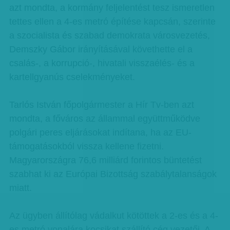
azt mondta, a kormány feljelentést tesz ismeretlen
tettes ellen a 4-es metró építése kapcsán, szerinte
a szocialista és szabad demokrata városvezetés,
Demszky Gábor irányításával követhette el a
csalás-, a korrupció-, hivatali visszaélés- és a
kartellgyanús cselekményeket.
Tarlós István főpolgármester a Hír Tv-ben azt
mondta, a főváros az állammal együttműködve
polgári peres eljárásokat indítana, ha az EU-
támogatásokból vissza kellene fizetni.
Magyarországra 76,6 milliárd forintos büntetést
szabhat ki az Európai Bizottság szabálytalanságok
miatt.
Az ügyben állítólag vádalkut kötöttek a 2-es és a 4-
es metró vonalára kocsikat szállító cég vezetői. A