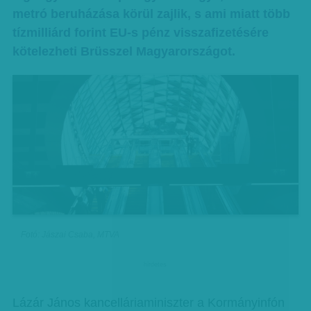
metró beruházása körül zajlik, s ami miatt több
tízmilliárd forint EU-s pénz visszafizetésére
kötelezheti Brüsszel Magyarországot.
Fotó: Jászai Csaba, MTVA
hirdetes
Lázár János kancelláriaminiszter a Kormányinfón