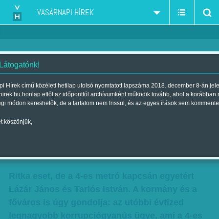
VASÁRNAPI HÍREK
 Látogatónk!
Budapesti metró-ügyek:
i Hírek című közéleti hetilap utolsó nyomtatott lapszáma 2018. december 8-án jel
hirek.hu honlap ettől az időponttól archívumként működik tovább, ahol a korábban
feljelentés, korrupciógyanú, az
égi módon kereshetők, de a tartalom nem frissül, és az egyes írások sem kommente
üzemszerű működésnek pedig
t köszönjük,
vége
Szerző:
Munkatársunktól
| Megjelent a 2017. január 14.-i lapszámban
Ritka eset, de a 4-es metró kapcsán egyetért
Lázár János és Tarlós István. A kormány és a
főváros is úgy gondolja: az utóbbi évtized
legnagyobb korrupciógyanús ügye, ami a 4-es