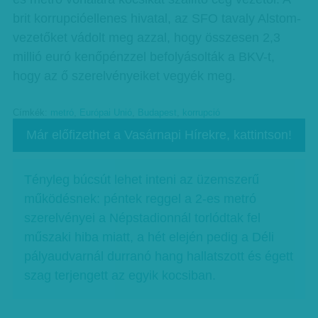
brit korrupcióellenes hivatal, az SFO tavaly Alstom-
vezetőket vádolt meg azzal, hogy összesen 2,3
millió euró kenőpénzzel befolyásolták a BKV-t,
hogy az ő szerelvényeiket vegyék meg.
Címkék:
metró
,
Európai Unió
,
Budapest
,
korrupció
Már előfizethet a Vasárnapi Hírekre, kattintson!
Tényleg búcsút lehet inteni az üzemszerű
működésnek: péntek reggel a 2-es metró
szerelvényei a Népstadionnál torlódtak fel
műszaki hiba miatt, a hét elején pedig a Déli
pályaudvarnál durranó hang hallatszott és égett
szag terjengett az egyik kocsiban.