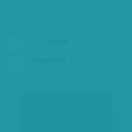
KÖVETKEZŐ:
HŐVÍZ A BÜKK…
ELŐZŐ:
BÖLLÉRFESZTIVÁL,…
társadalmi célú hirdetés