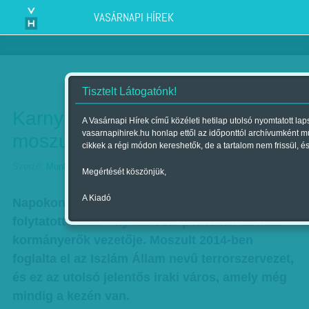
VASÁRNAPI HÍREK
Tisztelt Látogatónk!
Karnyújtásnyira az Iszlám Állam
A Vasárnapi Hírek című közéleti hetilap utolsó nyomtatott l
vasarnapihirek.hu honlap ettől az időponttól archívumként 
moszuli rémuralmának vége
cikkek a régi módon kereshetők, de a tartalom nem frissül,
Szerző:
Munkatársunktól
| Megjelent a 2017. május 13.-i lapszámban
Megértését köszönjük,
A Kiadó
Napokon belül befejeződhet a Moszulért
folytatott csata – nyilatkozta pénteken az iraki
kormányerők vezetője. Moszult 2014-ben
foglalta el az Iszlám Állam nevű terrorszervezet,
és ez az utolsó jelentős iraki város, amely még
mindig a kezén van.