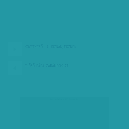
KÖVETKEZŐ:
HA HOZNAK, ESZNEK -…
ELŐZŐ:
PÁPAI ZARÁNDOKLAT
társadalmi célú hirdetés