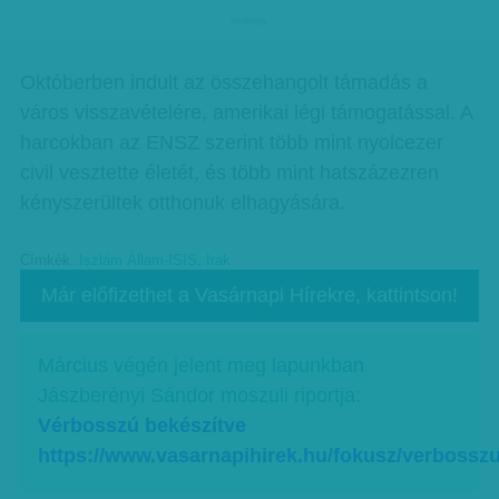
hirdetes
Októberben indult az összehangolt támadás a
város visszavételére, amerikai légi támogatással. A
harcokban az ENSZ szerint több mint nyolcezer
civil vesztette életét, és több mint hatszázezren
kényszerültek otthonuk elhagyására.
Címkék:
Iszlám Állam-ISIS
,
Irak
Már előfizethet a Vasárnapi Hírekre, kattintson!
Március végén jelent meg lapunkban
Jászberényi Sándor moszuli riportja:
Vérbosszú bekészítve
https://www.vasarnapihirek.hu/fokusz/verbossz