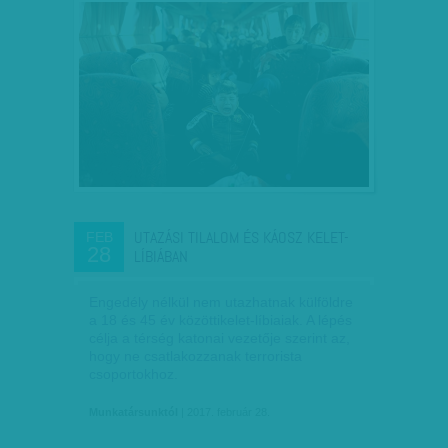
UTAZÁSI TILALOM ÉS KÁOSZ KELET-
FEB
28
LÍBIÁBAN
Engedély nélkül nem utazhatnak külföldre
a 18 és 45 év közöttikelet-líbiaiak. A lépés
célja a térség katonai vezetője szerint az,
hogy ne csatlakozzanak terrorista
csoportokhoz.
Munkatársunktól
| 2017. február 28.