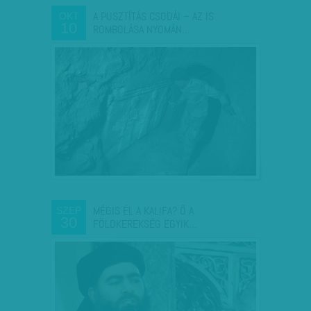
A PUSZTÍTÁS CSODÁI – AZ IS
OKT
10
ROMBOLÁSA NYOMÁN…
MÉGIS ÉL A KALIFA? Ő A
SZEP
30
FÖLDKEREKSÉG EGYIK…