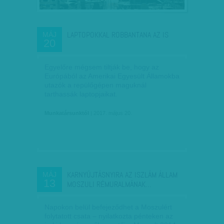
LAPTOPOKKAL ROBBANTANA AZ IS
MÁJ
20
Egyelőre mégsem tiltják be, hogy az
Európából az Amerikai Egyesült Államokba
utazók a repülőgépen maguknál
tarthassák laptopjaikat.
Munkatársunktól
| 2017. május 20.
KARNYÚJTÁSNYIRA AZ ISZLÁM ÁLLAM
MÁJ
13
MOSZULI RÉMURALMÁNAK…
Napokon belül befejeződhet a Moszulért
folytatott csata – nyilatkozta pénteken az