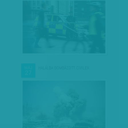
HALÁLBA BOMBÁZOTT CIVILEK
MÁJ
27