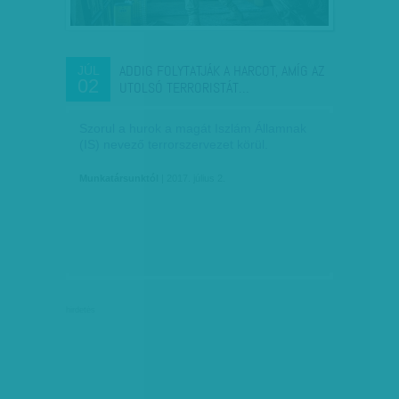
ADDIG FOLYTATJÁK A HARCOT, AMÍG AZ
JÚL
02
UTOLSÓ TERRORISTÁT…
Szorul a hurok a magát Iszlám Államnak
(IS) nevező terrorszervezet körül.
Munkatársunktól
| 2017. július 2.
hirdetés