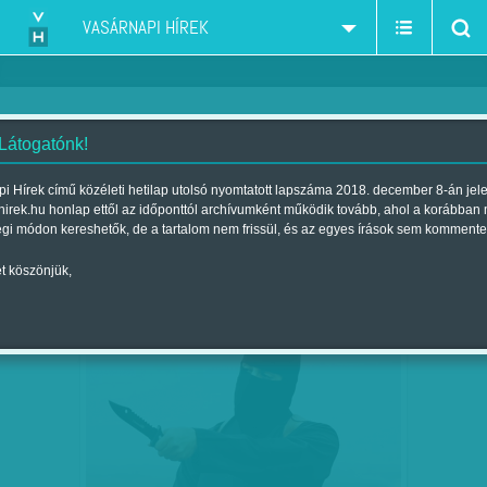
VASÁRNAPI HÍREK
 Látogatónk!
Iszlám Állam-ISIS
szűkítés:
i Hírek című közéleti hetilap utolsó nyomtatott lapszáma 2018. december 8-án jel
hirek.hu honlap ettől az időponttól archívumként működik tovább, ahol a korábban
égi módon kereshetők, de a tartalom nem frissül, és az egyes írások sem kommente
t köszönjük,
VÉGE A BEATLESNEK
FEB
10