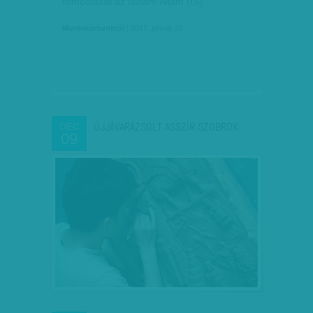
rombolását az Iszlám Állam (IS).
Munkatársunktól
| 2017. január 21.
ÚJJÁVARÁZSOLT ASSZÍR SZOBROK
DEC
09