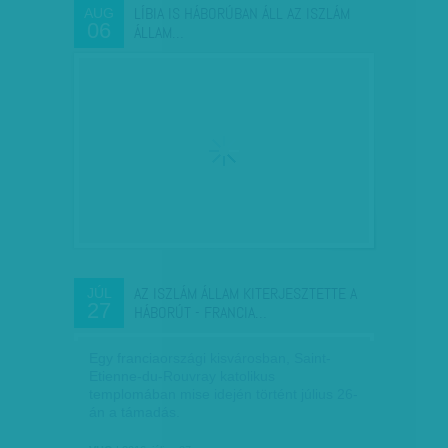
LÍBIA IS HÁBORÚBAN ÁLL AZ ISZLÁM
AUG
06
ÁLLAM…
AZ ISZLÁM ÁLLAM KITERJESZTETTE A
JÚL
27
HÁBORÚT - FRANCIA…
Egy franciaországi kisvárosban, Saint-
Etienne-du-Rouvray katolikus
templomában mise idején történt július 26-
án a támadás.