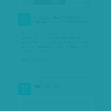
A TERVEZETTNÉL GYORSABBAN
OKT
22
HALADNAK A NEMZETKÖZI CSAPATOK
Roham Moszulért - A tervezettnél
gyorsabban halad az Iszlám Állam (IS)
elleni offenzíva az iraki Moszulnál. A civilek
tízezrével menekülnek és – a hírek szerint
– a terrorszervezet…
(KP)
| 2016. október 22.
TÖRÖKÖT FOGTAK
AUG
29