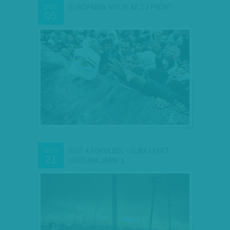
EURÓPÁBAN NYÍLIK AZ ÚJ FRONT
DEC
05
KIÚT A POKOLBÓL - ÚJRA LEHET
NOV
21
ISKOLÁBA JÁRNI A…