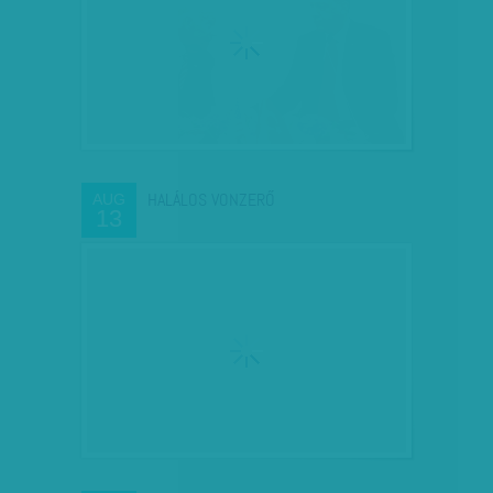
HALÁLOS VONZERŐ
AUG
13