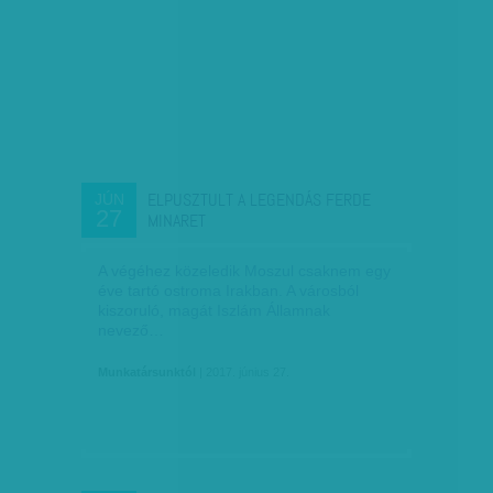
ELPUSZTULT A LEGENDÁS FERDE
JÚN
27
MINARET
A végéhez közeledik Moszul csaknem egy
éve tartó ostroma Irakban. A városból
kiszoruló, magát Iszlám Államnak
nevező…
Munkatársunktól
| 2017. június 27.