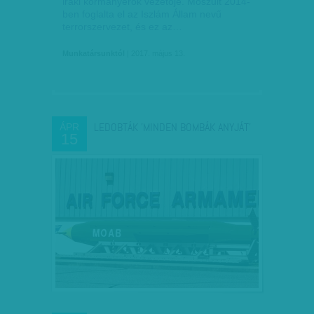
iraki kormányerők vezetője. Moszult 2014-
ben foglalta el az Iszlám Állam nevű
terrorszervezet, és ez az…
Munkatársunktól
| 2017. május 13.
LEDOBTÁK 'MINDEN BOMBÁK ANYJÁT'
ÁPR
15