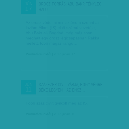
OROSZ FORRÁS: ABU BAKR TÉNYLEG
JÚN
17
HALOTT
Az orosz védelmi minisztérium szerint az
Iszlám Állam (IS) első számú vezetője,
Abu Bakr al- Bagdadi még májusban
meghalt egy orosz légicsapásban Rakka
mellett, több magas rangú…
Munkatársunktól
| 2017. június 17.
SZÁZEZER CIVIL VÁRJA, HOGY VÉGRE
JÚN
11
BÉKE LEGYEN - AZ ENSZ…
Több száz civilt gyilkolt meg az IS.
Munkatársunktól
| 2017. június 11.