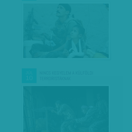
NINCS KEGYELEM A KÜLFÖLDI
JÚL
10
TERRORISTÁKNAK