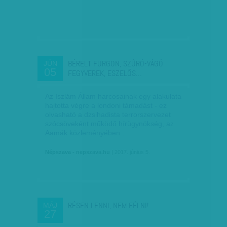
BÉRELT FURGON, SZÚRÓ-VÁGÓ
JÚN
05
FEGYVEREK, ESZELŐS…
Az Iszlám Állam harcosainak egy alakulata
hajtotta végre a londoni támadást - ez
olvasható a dzsihadista terrorszervezet
szócsöveként működő hírügynökség, az
Aamák közleményében.…
Népszava - nepszava.hu
| 2017. június 5.
RÉSEN LENNI, NEM FÉLNI!
MÁJ
27