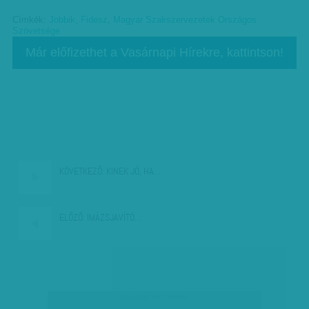
Címkék:
Jobbik
,
Fidesz
,
Magyar Szakszervezetek Országos
Szövetsége
Már előfizethet a Vasárnapi Hírekre, kattintson!
KÖVETKEZŐ:
KINEK JÓ, HA…
ELŐZŐ:
IMÁZSJAVÍTÓ…
társadalmi célú hirdetés