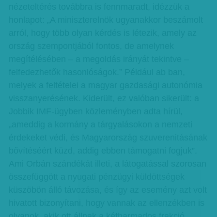
nézeteltérés továbbra is fennmaradt, idézzük a
honlapot: „A miniszterelnök ugyanakkor beszámolt
arról, hogy több olyan kérdés is létezik, amely az
ország szempontjából fontos, de amelynek
megítélésében – a megoldás irányát tekintve –
felfedezhetők hasonlóságok.” Például ab ban,
melyek a feltételei a magyar gazdasági autonómia
visszanyerésének. Kiderült, ez valóban sikerült: a
Jobbik IMF-ügyben közleményben adta hírül,
„ameddig a kormány a tárgyalásokon a nemzeti
érdekeket védi, és Magyarország szuverenitásának
bővítéséért küzd, addig ebben támogatni fogjuk”.
Ami Orbán szándékát illeti, a látogatással szorosan
összefüggött a nyugati pénzügyi küldöttségek
küszöbön álló távozása, és így az esemény azt volt
hivatott bizonyítani, hogy vannak az ellenzékben is
olyanok, akik ott állnak a kétharmados frakció