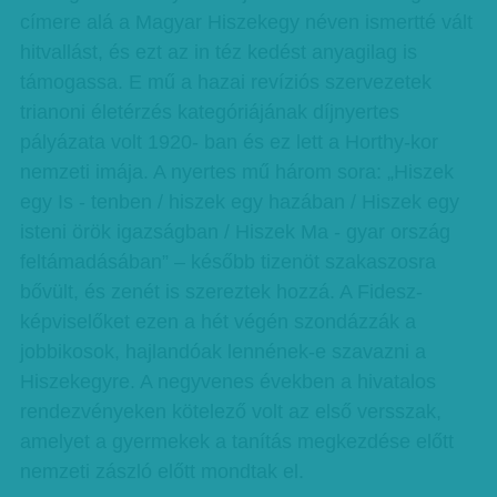
címere alá a Magyar Hiszekegy néven ismertté vált
hitvallást, és ezt az in téz kedést anyagilag is
támogassa. E mű a hazai revíziós szervezetek
trianoni életérzés kategóriájának díjnyertes
pályázata volt 1920- ban és ez lett a Horthy-kor
nemzeti imája. A nyertes mű három sora: „Hiszek
egy Is - tenben / hiszek egy hazában / Hiszek egy
isteni örök igazságban / Hiszek Ma - gyar ország
feltámadásában” – később tizenöt szakaszosra
bővült, és zenét is szereztek hozzá. A Fidesz-
képviselőket ezen a hét végén szondázzák a
jobbikosok, hajlandóak lennének-e szavazni a
Hiszekegyre. A negyvenes években a hivatalos
rendezvényeken kötelező volt az első versszak,
amelyet a gyermekek a tanítás megkezdése előtt
nemzeti zászló előtt mondtak el.