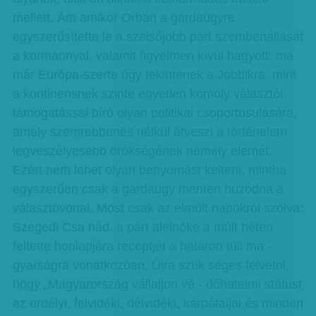
mellett. Ám amikor Orbán a gárdaügyre
egyszerűsítette le a szélsőjobb párt szembenállását
a kormánnyal, valamit figyelmen kívül hagyott: ma
már Európa-szerte úgy tekintenek a Jobbikra, mint
a kontinensnek szinte egyetlen komoly választói
támogatással bíró olyan politikai csoportosulására,
amely szemrebbenés nélkül átveszi a történelem
legveszélyesebb örökségének némely elemét.
Ezért nem lehet olyan benyomást kelteni, mintha
egyszerűen csak a gárdaügy mentén húzódna a
választóvonal. Most csak az elmúlt napokról szólva:
Szegedi Csa nád, a párt alelnöke a múlt héten
feltette honlapjára receptjét a határon túli ma -
gyarságra vonatkozóan. Újra szük séges felvetni,
hogy „Magyarország vállaljon vé - dőhatalmi státust
az erdélyi, felvidéki, délvidéki, kárpátaljai és minden