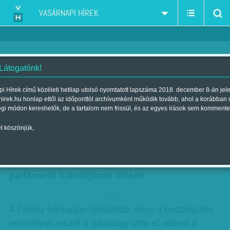
VASÁRNAPI HÍREK
 Látogatónk!
Revíziós véderő és Hiszekegy
i Hírek című közéleti hetilap utolsó nyomtatott lapszáma 2018. december 8-án jel
hirek.hu honlap ettől az időponttól archívumként működik tovább, ahol a korábban
Szerző:
B. B.
| Megjelent a 2010. július 25.-i lapszámban
égi módon kereshetők, de a tartalom nem frissül, és az egyes írások sem kommente
t köszönjük,
Már világos volt, merre tartanak a kormány
tárgyalásai az IMF-fel, amikor Orbán Viktor Vona
Gáborral az oldalán megjelent a Jobbik
parlamenti frakciójának ülésén.
hirdetes
A Fidesz honlapján olvasható, hogy a beszélgetés
tekintélyes részét a gárdaügy vitte el, ebben a