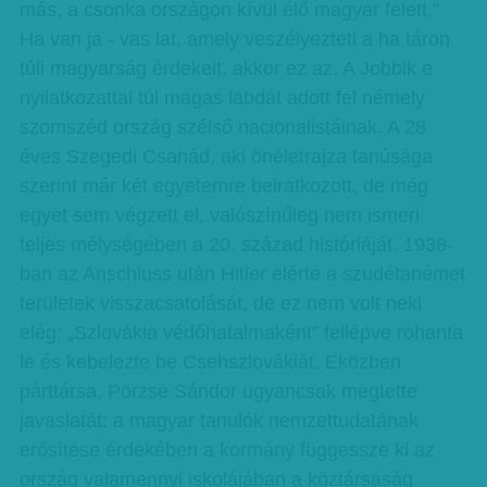
más, a csonka országon kívül élő magyar felett.”
Ha van ja - vas lat, amely veszélyezteti a ha táron
túli magyarság érdekeit, akkor ez az. A Jobbik e
nyilatkozattal túl magas labdát adott fel némely
szomszéd ország szélső nacionalistáinak. A 28
éves Szegedi Csanád, aki önéletrajza tanúsága
szerint már két egyetemre beiratkozott, de még
egyet sem végzett el, valószínűleg nem ismeri
teljes mélységében a 20. század históriáját. 1938-
ban az Anschluss után Hitler elérte a szudétanémet
területek visszacsatolását, de ez nem volt neki
elég: „Szlovákia védőhatalmaként” fellépve rohanta
le és kebelezte be Csehszlovákiát. Eközben
párttársa, Pörzse Sándor ugyancsak megtette
javaslatát: a magyar tanulók nemzettudatának
erősítése érdekében a kormány függessze ki az
ország valamennyi iskolájában a köztársaság