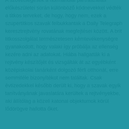
A szövetségesek a normandiai partraszállás
előkészületei során különböző kódnevekkel védték
a titkos terveket, de hogy, hogy nem, ezek a
szupertitkos szavak felbukkantak a Daily Telegraph
keresztrejtvény rovatának megfejtései között. A brit
titkosszolgálat természetesen kémtevékenységre
gyanakodott, hogy valaki így próbálja az ellenség
kezére adni az adatokat. Hiába hallgatták ki a
rejtvény készítőjét és vizsgálták át az egyébként
középiskolai tanárként dolgozó férfi otthonát, erre
semmiféle bizonyítékot nem találtak. Csak
évtizedekkel később derült ki, hogy a szavak egyik
tanítványának javaslatára kerültek a rejtvényekbe,
aki állítólag a közeli katonai objektumok körül
lődörögve hallotta őket.