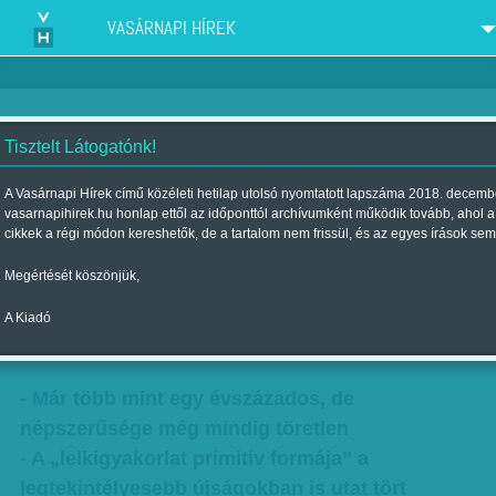
VASÁRNAPI HÍREK
Tisztelt Látogatónk!
Sorok közé rejtve - Már több
A Vasárnapi Hírek című közéleti hetilap utolsó nyomtatott lapszáma 2018. decembe
vasarnapihirek.hu honlap ettől az időponttól archívumként működik tovább, ahol 
mint egy évszázados, de
cikkek a régi módon kereshetők, de a tartalom nem frissül, és az egyes írások s
népszerűsége még mindig
Megértését köszönjük,
töretlen
A Kiadó
Szerző:
F. Szabó Kata
| Megjelent a 2017. február 04.-i lapszámban
- Már több mint egy évszázados, de
népszerűsége még mindig töretlen
- A „lelkigyakorlat primitív formája” a
legtekintélyesebb újságokban is utat tört