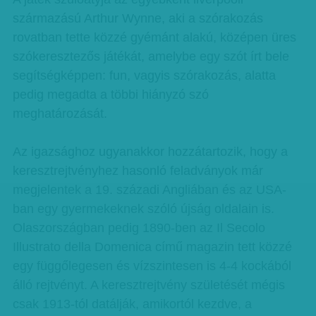
származású Arthur Wynne, aki a szórakozás
rovatban tette közzé gyémánt alakú, középen üres
szókeresztezős játékát, amelybe egy szót írt bele
segítségképpen: fun, vagyis szórakozás, alatta
pedig megadta a többi hiányzó szó
meghatározását.
Az igazsághoz ugyanakkor hozzátartozik, hogy a
keresztrejtvényhez hasonló feladványok már
megjelentek a 19. századi Angliában és az USA-
ban egy gyermekeknek szóló újság oldalain is.
Olaszországban pedig 1890-ben az Il Secolo
Illustrato della Domenica című magazin tett közzé
egy függőlegesen és vízszintesen is 4-4 kockából
álló rejtvényt. A keresztrejtvény születését mégis
csak 1913-tól datálják, amikortól kezdve, a