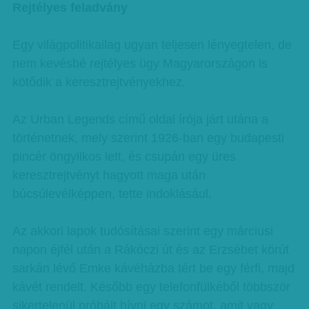
Rejtélyes feladvány
Egy világpolitikailag ugyan teljesen lényegtelen, de
nem kevésbé rejtélyes ügy Magyarországon is
kötődik a keresztrejtvényekhez.
Az Urban Legends című oldal írója járt utána a
történetnek, mely szerint 1926-ban egy budapesti
pincér öngyilkos lett, és csupán egy üres
keresztrejtvényt hagyott maga után
búcsúlevélképpen, tette indoklásául.
Az akkori lapok tudósításai szerint egy márciusi
napon éjfél után a Rákóczi út és az Erzsébet körút
sarkán lévő Emke kávéházba tért be egy férfi, majd
kávét rendelt. Később egy telefonfülkéből többször
sikertelenül próbált hívni egy számot, amit vagy