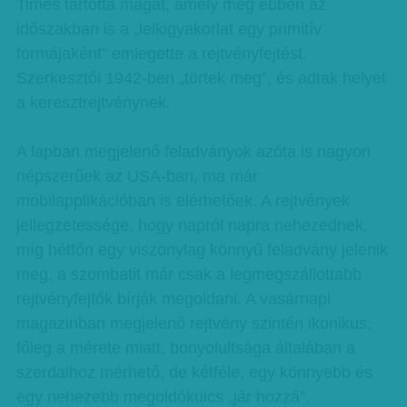
Times tartotta magát, amely még ebben az
időszakban is a „lelkigyakorlat egy primitív
formájaként” emlegette a rejtvényfejtést.
Szerkesztői 1942-ben „törtek meg”, és adtak helyet
a keresztrejtvénynek.
A lapban megjelenő feladványok azóta is nagyon
népszerűek az USA-ban, ma már
mobilapplikációban is elérhetőek. A rejtvények
jellegzetessége, hogy napról napra nehezednek,
míg hétfőn egy viszonylag könnyű feladvány jelenik
meg, a szombatit már csak a legmegszállottabb
rejtvényfejtők bírják megoldani. A vasárnapi
magazinban megjelenő rejtvény szintén ikonikus,
főleg a mérete miatt, bonyolultsága általában a
szerdaihoz mérhető, de kétféle, egy könnyebb és
egy nehezebb megoldókulcs „jár hozzá”.