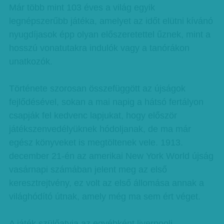
Már több mint 103 éves a világ egyik
legnépszerűbb játéka, amelyet az időt elütni kívánó
nyugdíjasok épp olyan előszeretettel űznek, mint a
hosszú vonatutakra indulók vagy a tanórákon
unatkozók.
Története szorosan összefüggött az újságok
fejlődésével, sokan a mai napig a hátsó fertályon
csapják fel kedvenc lapjukat, hogy először
játékszenvedélyüknek hódoljanak, de ma már
egész könyveket is megtöltenek vele. 1913.
december 21-én az amerikai New York World újság
vasárnapi számában jelent meg az első
keresztrejtvény, ez volt az első állomása annak a
világhódító útnak, amely még ma sem ért véget.
A játék szülőatyja az egyébként liverpooli