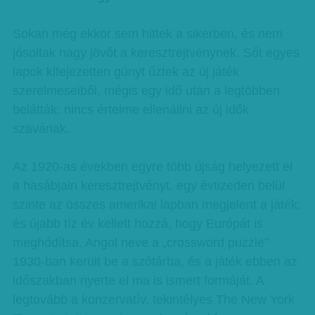
Sokan még ekkor sem hittek a sikerben, és nem
jósoltak nagy jövőt a keresztrejtvénynek. Sőt egyes
lapok kifejezetten gúnyt űztek az új játék
szerelmeseiből, mégis egy idő után a legtöbben
belátták: nincs értelme ellenállni az új idők
szavának.
Az 1920-as években egyre több újság helyezett el
a hasábjain keresztrejtvényt, egy évtizeden belül
szinte az összes amerikai lapban megjelent a játék,
és újabb tíz év kellett hozzá, hogy Európát is
meghódítsa. Angol neve a „crossword puzzle”
1930-ban került be a szótárba, és a játék ebben az
időszakban nyerte el ma is ismert formáját. A
legtovább a konzervatív, tekintélyes The New York