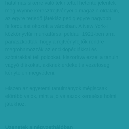
hatalmas sikerre való tekintettel hetente jelentek
meg Wynne keresztrejtvényei a magazin oldalain,
az egyre terjedő játékláz pedig egyre nagyobb
felfordulást okozott a városban. A New York-i
közkönyvtár munkatársai például 1921-ben arra
panaszkodtak, hogy a rejtvényfejtők rendre
megrohamozzák az enciklopédiákkal és
szótárakkal teli polcokat, kiszorítva ezzel a tanulni
vágyó diákokat, akiknek érdekeit a vezetőség
kénytelen megvédeni.
Hiszen az egyetemi tanulmányok mégiscsak
előrébb valók, mint a jó válaszok keresése holmi
játékhoz.
Üzenetek a négyzethálóban