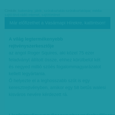
Címkék:
tudomány
,
játék
,
szórakoztatás-szórakoztatóipar
,
média-
sajtó-tévé-rádió-internet
,
sajtótörténet
Már előfizethet a Vasárnapi Hírekre, kattintson!
A világ legtermékenyebb
rejtvényszerkesztője
az angol Roger Squires, aki közel 75 ezer
feladványt állított össze, ehhez körülbelül két
és negyed millió szóés fogalommagyarázatot
kellett legyártania.
Ő helyezte el a leghosszabb szót is egy
keresztrejtvényben, amikor egy 58 betűs walesi
kisváros nevére kérdezett rá.