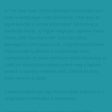
A The New York Times rejtvényei közül kettő nem
csak a nehézsége miatt híresült el: 1998-ban az
egyik készítő a „sorok közé rejtve” kérte meg a
barátnője kezét, az egyik megfejtés ugyanis Paula
Abdul „Will You Marry Me” (Hozzám jössz
feleségül?) című száma volt. A rejtvénykészítőnek
még a nevét is sikerült a megfejtések közé
csempésznie. A másik említésre méltó feladvány az
1996-os választások napján jelent meg a lapban,
amikor a rejtvény mindkét jelölt, Clinton és Bob
Dole nevével is kijött.
A keresztrejtvények egy furcsa rejtély kapcsán a II.
világháború krónikáiba is bekerültek.