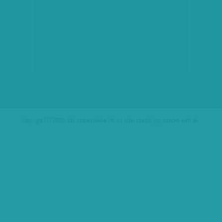
Copyright (C) 2026, XXI század Média Kft. Az oldal szerzői jogi oltalom alatt áll.