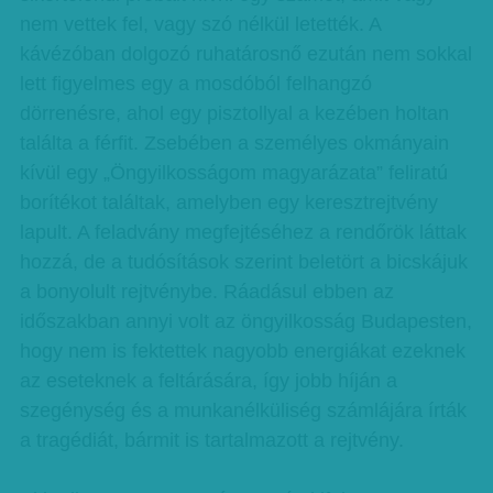
nem vettek fel, vagy szó nélkül letették. A
kávézóban dolgozó ruhatárosnő ezután nem sokkal
lett figyelmes egy a mosdóból felhangzó
dörrenésre, ahol egy pisztollyal a kezében holtan
találta a férfit. Zsebében a személyes okmányain
kívül egy „Öngyilkosságom magyarázata” feliratú
borítékot találtak, amelyben egy keresztrejtvény
lapult. A feladvány megfejtéséhez a rendőrök láttak
hozzá, de a tudósítások szerint beletört a bicskájuk
a bonyolult rejtvénybe. Ráadásul ebben az
időszakban annyi volt az öngyilkosság Budapesten,
hogy nem is fektettek nagyobb energiákat ezeknek
az eseteknek a feltárására, így jobb híján a
szegénység és a munkanélküliség számlájára írták
a tragédiát, bármit is tartalmazott a rejtvény.