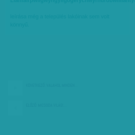
Llanfairpwllgwyngyllgogerychwyrndrobwllllant
leírása még a település lakóinak sem volt
könnyű.
KÖVETKEZŐ:
VALAHOL MINDEN…
ELŐZŐ:
MICSODA VILÁG!…