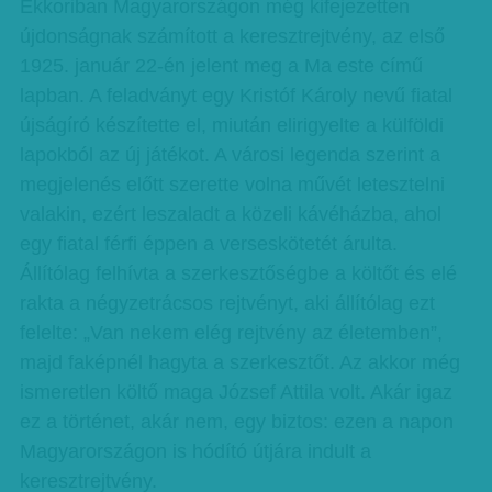
Ekkoriban Magyarországon még kifejezetten
újdonságnak számított a keresztrejtvény, az első
1925. január 22-én jelent meg a Ma este című
lapban. A feladványt egy Kristóf Károly nevű fiatal
újságíró készítette el, miután elirigyelte a külföldi
lapokból az új játékot. A városi legenda szerint a
megjelenés előtt szerette volna művét letesztelni
valakin, ezért leszaladt a közeli kávéházba, ahol
egy fiatal férfi éppen a verseskötetét árulta.
Állítólag felhívta a szerkesztőségbe a költőt és elé
rakta a négyzetrácsos rejtvényt, aki állítólag ezt
felelte: „Van nekem elég rejtvény az életemben”,
majd faképnél hagyta a szerkesztőt. Az akkor még
ismeretlen költő maga József Attila volt. Akár igaz
ez a történet, akár nem, egy biztos: ezen a napon
Magyarországon is hódító útjára indult a
keresztrejtvény.