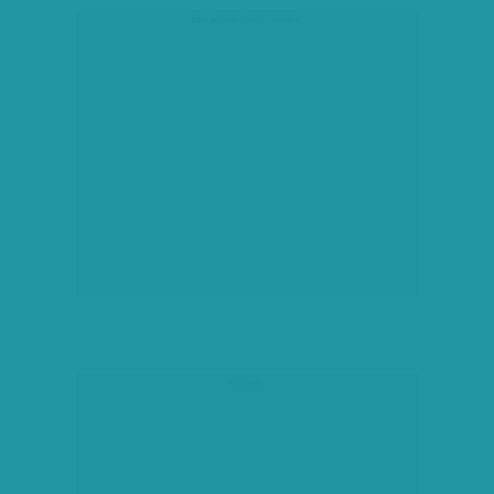
társadalmi célú hirdetés
hirdetés