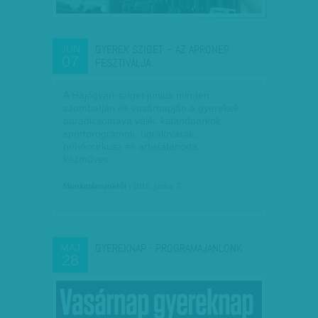
GYEREK SZIGET – AZ APRÓNÉP
JÚN
07
FESZTIVÁLJA
A Hajógyári-sziget június minden
szombatján és vasárnapján a gyerekek
paradicsomává válik: kalandparkok,
sportprogramok, ugrálóvárak,
bohóccirkusz és artistatanoda,
kézműves…
Munkatársunktól
| 2016. június 7.
GYEREKNAP - PROGRAMAJÁNLÓNK
MÁJ
28