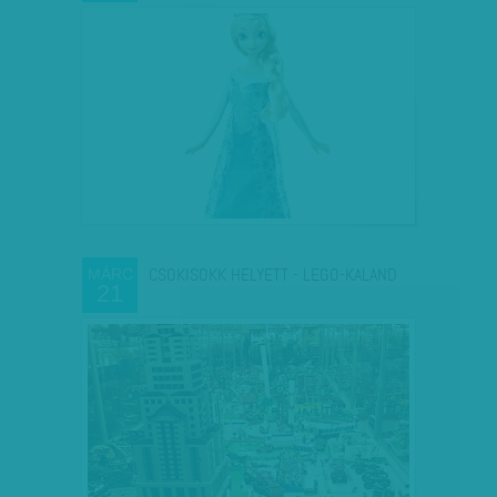
CSOKISOKK HELYETT - LEGO-KALAND
MÁRC
21