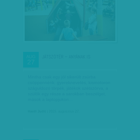
JÁTSZÓTÉR – ANYÁNAK IS
AUG
27
Mintha csak egy jól sikerült zsúrba
csöppennénk: gyereknevetés, kismotoron
száguldozó törpék, játékok szétszórva, a
szülők egy része a sarokban beszélget,
mások a laptopjukon…
Hardi Judit
| 2015. augusztus 27.