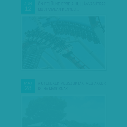
ÖN FELÜLNE ERRE A HULLÁMVASÚTRA?
JÚN
12
MOSTANÁBAN KÉNYES…
A GYEREKEK MEGSZOKTÁK, MÉG AKKOR
MÁJ
28
IS, HA MÁSOKNAK…