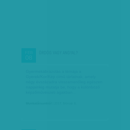
ÖRDÖG VAGY ANGYAL?
FEB
08
Gyermekábrázolás a témája a
Gyerek/Kor/Kép című tárlatnak, amely
négy évszázadra visszamenőleg egészen
napjainkig mutatja be, hogy a különböző
képzőművészeti ágakban…
Munkatársunktól
| 2017. február 8.