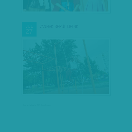
VANNAK SÉRÜLTJEINK!
JÚL
27
társadalmi célú hirdetés