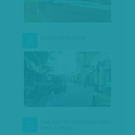
VADÁSZAT ÉS VILÁGBÉKE
JÚL
25
TÖBB SZÁZ FŐS, HISZTÉRIKUS TÖMEG
JÚL
23
VONUL AZ ABLAKA…