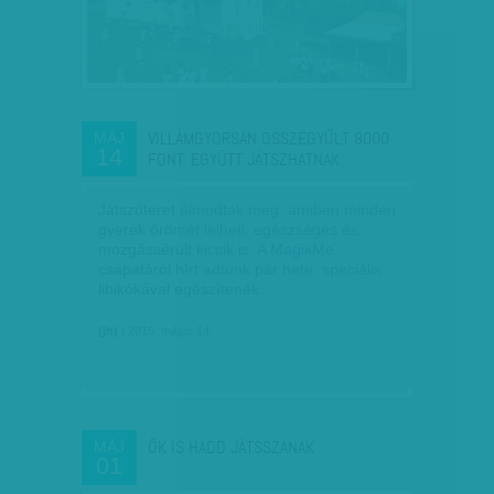
VILLÁMGYORSAN ÖSSZEGYŰLT 8000
MÁJ
14
FONT: EGYÜTT JÁTSZHATNAK
Játszóteret álmodtak meg: amiben minden
gyerek örömét lelheti, egészséges és
mozgássérült kicsik is. A MagikMe
csapatáról hírt adtunk pár hete: speciális
libikókával egészítenék…
(jh)
| 2015. május 14.
ŐK IS HADD JÁTSSZANAK
MÁJ
01