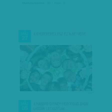
Munkatársunktól
| 2017. május 31.
A GYEREKEKÉ LESZ EZ A HÉTVÉGE
MÁJ
27
A HASBRO DISNEY-HERCEGNŐ BABÁI
MÁJ
05
LASSAN LETASZÍTJÁK…