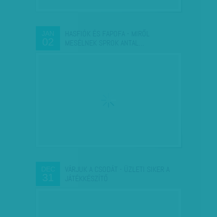
HASFIÓK ÉS FAPOFA - MIRŐL
JAN
02
MESÉLNEK SPROK ANTAL…
VÁRJUK A CSODÁT - ÜZLETI SIKER A
DEC
31
JÁTÉKKÉSZÍTŐ