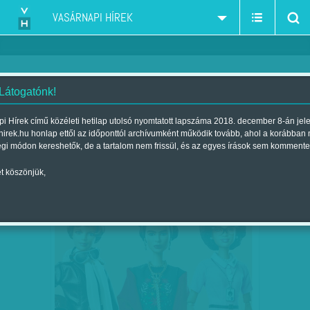
VASÁRNAPI HÍREK
 Látogatónk!
játék
szűkítés:
i Hírek című közéleti hetilap utolsó nyomtatott lapszáma 2018. december 8-án jel
hirek.hu honlap ettől az időponttól archívumként működik tovább, ahol a korábban
égi módon kereshetők, de a tartalom nem frissül, és az egyes írások sem kommente
t köszönjük,
BARBIE-HŐSNŐK NŐNAPRA
MÁRC
16