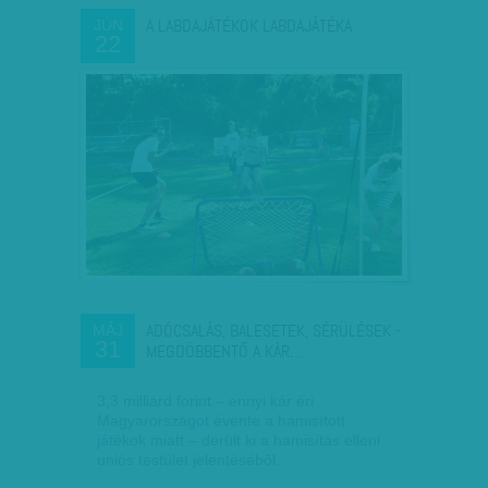
A LABDAJÁTÉKOK LABDAJÁTÉKA
JÚN
22
ADÓCSALÁS, BALESETEK, SÉRÜLÉSEK -
MÁJ
31
MEGDÖBBENTŐ A KÁR…
3,3 milliárd forint – ennyi kár éri
Magyarországot évente a hamisított
játékok miatt – derült ki a hamisítás elleni
uniós testület jelentéséből.