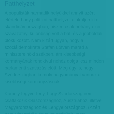
Patthelyzet
A populisták harmadik helyükkel annyit azért
elértek, hogy politikai patthelyzet alakuljon ki a
skandináv országban, hiszen csak néhány ezer
szavazatnyi különbség volt a bal- és a jobboldali
blokk között. Nem kizárt ugyan, hogy a
szociáldemokrata Stefan Löfven marad a
miniszterelnöki székben, ám kisebbségi
kormányának rendkívül nehéz dolga lesz minden
parlamenti szavazás előtt. Még úgy is, hogy
Svédországban komoly hagyományai vannak a
kisebbségi kormányzásnak.
Komoly fegyvertény, hogy Svédország nem
csatlakozik Olaszországhoz, Ausztriához, illetve
Magyarországhoz és Lengyelországhoz. (Azért