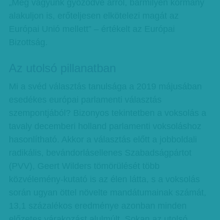
„Meg vagyunk győződve arról, bármilyen kormány
alakuljon is, erőteljesen elkötelezi magát az
Európai Unió mellett” – értékelt az Európai
Bizottság.
Az utolsó pillanatban
Mi a svéd választás tanulsága a 2019 májusában
esedékes európai parlamenti választás
szempontjából? Bizonyos tekintetben a voksolás a
tavaly decemberi holland parlamenti voksoláshoz
hasonlítható. Akkor a választás előtt a jobboldali
radikális, bevándorlásellenes Szabadságpártot
(PVV), Geert Wilders tömörülését több
közvélemény-kutató is az élen látta, s a voksolás
során ugyan öttel növelte mandátumainak számát,
13,1 százalékos eredménye azonban minden
előzetes várakozást alulmúlt. Sokan az utolsó