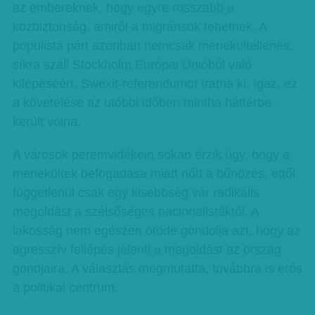
az embereknek, hogy egyre rosszabb a
közbiztonság, amiről a migránsok tehetnek. A
populista párt azonban nemcsak menekültellenes,
síkra száll Stockholm Európai Unióból való
kilépéséért, Swexit-referendumot íratna ki. Igaz, ez
a követelése az utóbbi időben mintha háttérbe
került volna.
A városok peremvidékein sokan érzik úgy, hogy a
menekültek befogadása miatt nőtt a bűnözés, ettől
függetlenül csak egy kisebbség vár radikális
megoldást a szélsőséges nacionalistáktól. A
lakosság nem egészen ötöde gondolja azt, hogy az
agresszív fellépés jelenti a megoldást az ország
gondjaira. A választás megmutatta, továbbra is erős
a politikai centrum.