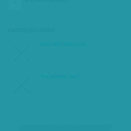
ELŐZŐ:
HELYETTESÍTENEK,…
KAPCSOLÓDÓ CIKKEK
Vidék nélkül nincs esély
Te is ellopnád, nem?
társadalmi célú hirdetés