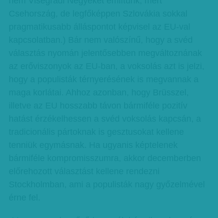
nem Visegrádi Négyeket említünk, mert
Csehország, de legfőképpen Szlovákia sokkal
pragmatikusabb álláspontot képvisel az EU-val
kapcsolatban.) Bár nem valószínű, hogy a svéd
választás nyomán jelentősebben megváltoznának
az erőviszonyok az EU-ban, a voksolás azt is jelzi,
hogy a populisták térnyerésének is megvannak a
maga korlátai. Ahhoz azonban, hogy Brüsszel,
illetve az EU hosszabb távon bármiféle pozitív
hatást érzékelhessen a svéd voksolás kapcsán, a
tradicionális pártoknak is gesztusokat kellene
tenniük egymásnak. Ha ugyanis képtelenek
bármiféle kompromisszumra, akkor decemberben
előrehozott választást kellene rendezni
Stockholmban, ami a populisták nagy győzelmével
érne fel.