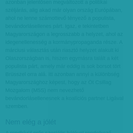
azonban jelentősen megváltozott a politikai
széljárás, alig akad már olyan ország Európában,
ahol ne lenne számottevő tényező a populista,
bevándorlásellenes párt. Igaz, e tekintetben
Magyarországon a legrosszabb a helyzet, ahol az
idegenellenesség a kormánypropaganda része. A
márciusi választás után riasztó helyzet alakult ki
Olaszországban is, hiszen egymásra talált a két
populista párt, amely már eddig is sok borsot tört
Brüsszel orra alá. Itt azonban annyi a különbség
Magyarországhoz képest, hogy az Öt Csillag
Mozgalom (M5S) nem nevezhető
bevándorlásellenesnek a koalíciós partner Ligával
szemben.
Nem elég a jólét