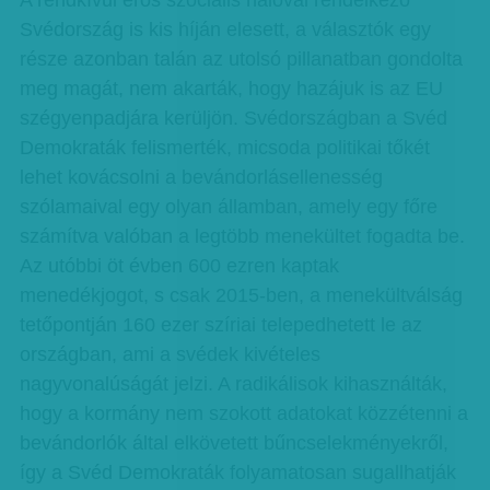
A rendkívül erős szociális hálóval rendelkező
Svédország is kis híján elesett, a választók egy
része azonban talán az utolsó pillanatban gondolta
meg magát, nem akarták, hogy hazájuk is az EU
szégyenpadjára kerüljön. Svédországban a Svéd
Demokraták felismerték, micsoda politikai tőkét
lehet kovácsolni a bevándorlásellenesség
szólamaival egy olyan államban, amely egy főre
számítva valóban a legtöbb menekültet fogadta be.
Az utóbbi öt évben 600 ezren kaptak
menedékjogot, s csak 2015-ben, a menekültválság
tetőpontján 160 ezer szíriai telepedhetett le az
országban, ami a svédek kivételes
nagyvonalúságát jelzi. A radikálisok kihasználták,
hogy a kormány nem szokott adatokat közzétenni a
bevándorlók által elkövetett bűncselekményekről,
így a Svéd Demokraták folyamatosan sugallhatják