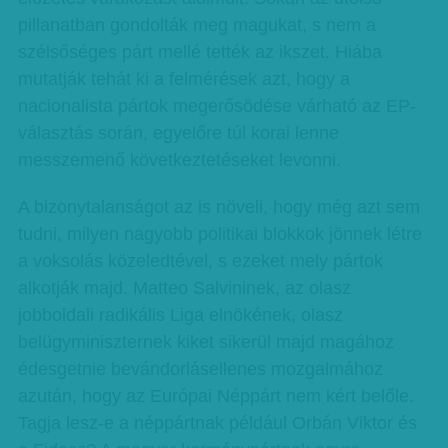
pillanatban gondolták meg magukat, s nem a
szélsőséges párt mellé tették az ikszet. Hiába
mutatják tehát ki a felmérések azt, hogy a
nacionalista pártok megerősödése várható az EP-
választás során, egyelőre túl korai lenne
messzemenő következtetéseket levonni.
A bizonytalanságot az is növeli, hogy még azt sem
tudni, milyen nagyobb politikai blokkok jönnek létre
a voksolás közeledtével, s ezeket mely pártok
alkotják majd. Matteo Salvininek, az olasz
jobboldali radikális Liga elnökének, olasz
belügyminiszternek kiket sikerül majd magához
édesgetnie bevándorlásellenes mozgalmához
azután, hogy az Európai Néppárt nem kért belőle.
Tagja lesz-e a néppártnak például Orbán Viktor és