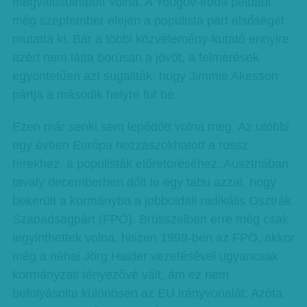
megvalósulhatott volna. A Yougov-iroda például
még szeptember elején a populista párt elsőségét
mutatta ki. Bár a többi közvélemény-kutató ennyire
azért nem látta borúsan a jövőt, a felmérések
egyöntetűen azt sugallták, hogy Jimmie Akesson
pártja a második helyre fut be.
Ezen már senki sem lepődött volna meg. Az utóbbi
egy évben Európa hozzászokhatott a rossz
hírekhez, a populisták előretöréséhez. Ausztriában
tavaly decemberben dőlt le egy tabu azzal, hogy
bekerült a kormányba a jobboldali radikális Osztrák
Szabadságpárt (FPÖ). Brüsszelben erre még csak
legyinthettek volna, hiszen 1999-ben az FPÖ, akkor
még a néhai Jörg Haider vezetésével ugyancsak
kormányzati tényezővé vált, ám ez nem
befolyásolta különösen az EU irányvonalát. Azóta