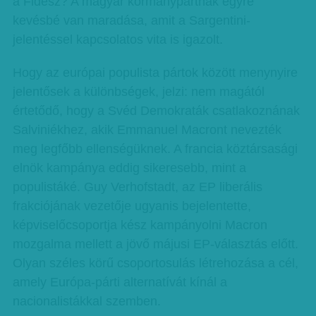
a Fidesz? A magyar kormánypártnak egyre
kevésbé van maradása, amit a Sargentini-
jelentéssel kapcsolatos vita is igazolt.
Hogy az európai populista pártok között menynyire
jelentősek a különbségek, jelzi: nem magától
értetődő, hogy a Svéd Demokraták csatlakoznának
Salviniékhez, akik Emmanuel Macront nevezték
meg legfőbb ellenségüknek. A francia köztársasági
elnök kampánya eddig sikeresebb, mint a
populistáké. Guy Verhofstadt, az EP liberális
frakciójának vezetője ugyanis bejelentette,
képviselőcsoportja kész kampányolni Macron
mozgalma mellett a jövő májusi EP-választás előtt.
Olyan széles körű csoportosulás létrehozása a cél,
amely Európa-párti alternatívát kínál a
nacionalistákkal szemben.