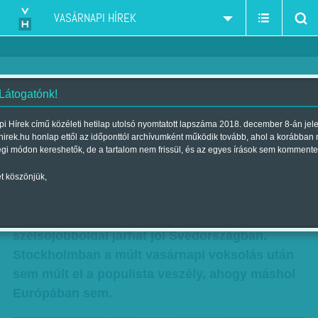
VASÁRNAPI HÍREK
 Látogatónk!
Svédcsavar Európában
i Hírek című közéleti hetilap utolsó nyomtatott lapszáma 2018. december 8-án jel
hirek.hu honlap ettől az időponttól archívumként működik tovább, ahol a korábban
Szerző:
Rónay Tamás
| Megjelent a 2018. szeptember 15.-i
égi módon kereshetők, de a tartalom nem frissül, és az egyes írások sem kommente
lapszámban
t köszönjük,
Ha a tradicionális svéd pártok nem hajlandóak a
szorosabb kormányzati együttműködésre, a
szélsőjobboldal járhat jól Svédországban.
Stockholmban a múlt vasárnapi voksolás után
sem múlt el a populista veszély, ahogy máshol
Európában sem.