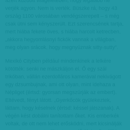
azért küzdött világéletében, hogy legalább ne
verjék agyon. Nem is verték. Büszke rá, hogy 43
ország 1100 városában vendégszerepelt – s még
csak ütni sem kényszerült. Ezt szerencsének tartja,
mert hiába fekete öves, s hiába harcolt ketrecben,
„akkora hegyomlásnyi fickók vannak a világban,
meg olyan srácok, hogy megnyúznak sitty-sutty”.
Mexikó Cityben például mindenkinek a lelkére
kötötték: senki ne mászkáljon el. Ő egy szál
trikóban, vállán ezerdolláros kamerával nekivágott
egy dzsumbujnak, ami ott olyan, mint idehaza a
Népliget (értsd: gyorsan megszúrják az embert).
Eltévedt, fényt látott. „Gyerkőcök gyülekeztek,
láttam, hogy késelnek (értsd: késsel játszanak). A
végén kést dobálni tanítottam őket. Kis emberkék
voltak, de ott nem lehet erősködni, mert kicsinálják