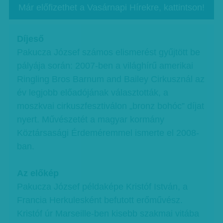
Már előfizethet a Vasárnapi Hírekre, kattintson!
Díjeső
Pakucza József számos elismerést gyűjtött be
pályája során: 2007-ben a világhírű amerikai
Ringling Bros Barnum and Bailey Cirkusznál az
év legjobb előadójának választották, a
moszkvai cirkuszfesztiválon „bronz bohóc” díjat
nyert. Művészetét a magyar kormány
Köztársasági Érdeméremmel ismerte el 2008-
ban.
Az előkép
Pakucza József példaképe Kristóf István, a
Francia Herkulesként befutott erőművész.
Kristóf úr Marseille-ben kisebb szakmai vitába