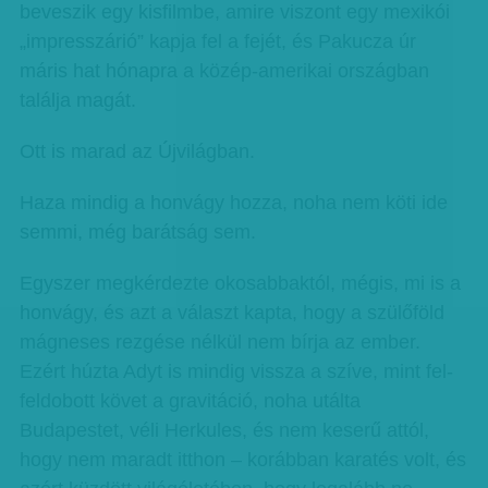
beveszik egy kisfilmbe, amire viszont egy mexikói
„impresszárió” kapja fel a fejét, és Pakucza úr
máris hat hónapra a közép-amerikai országban
találja magát.
Ott is marad az Újvilágban.
Haza mindig a honvágy hozza, noha nem köti ide
semmi, még barátság sem.
Egyszer megkérdezte okosabbaktól, mégis, mi is a
honvágy, és azt a választ kapta, hogy a szülőföld
mágneses rezgése nélkül nem bírja az ember.
Ezért húzta Adyt is mindig vissza a szíve, mint fel-
feldobott követ a gravitáció, noha utálta
Budapestet, véli Herkules, és nem keserű attól,
hogy nem maradt itthon – korábban karatés volt, és