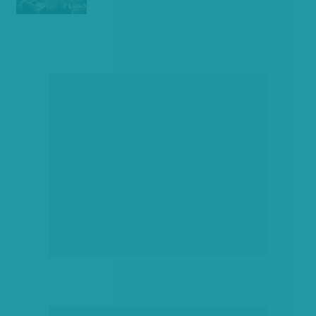
társadalmi célú hirdetés
hirdetés