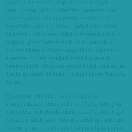
Elakad a 2,5 tonnás dzsip. Éppen a Magyar
Herkules mellkasán. A nézőtéren döbbent csend.
„Tolass vissza”, veti oda kurtán a sofőrnek az
erőművész. Spórol a szóval, spórol a levegővel –
ha kiszökik, izmai sem tudják megtartani a súlyos
járgányt. „Húsz másodpercig bírja”, suttogja a
tudósító fülébe a fővárosi nagycirkusz sajtósa. Az
erőember higgadt hangja kiszakítja a vezetőt
bénultságából, rükvercbe teszi a kocsit, gázt ad, és
már fel is pattan Herkules – polgári nevén Pakucza
József.
Egyébként, mindenki, aki ad magára, az
újracsinálja az elrontott számot. Sőt, somolyog az
erőművész, sok előadó „direkt leesik” elsőre, hogy
fokozza a várakozást. Herkules tehát újra autó alá
fekszik, s másodjára minden stimmel. Igaz, nem is