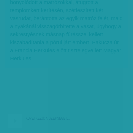
bonyolódott a matrózokkal, átugrott a
templomkert kerítésén, szétfeszített két
vasrudat, berántotta az egyik matróz fejét, majd
a nyakánál visszagörbítette a vasat, úgyhogy a
sekrestyésnek másnap fűrésszel kellett
kiszabadítania a pórul járt embert. Pakucza úr
a Francia Herkules előtt tisztelegve lett Magyar
Herkules.
KÖVETKEZŐ:
A SZÉPSÉGET…