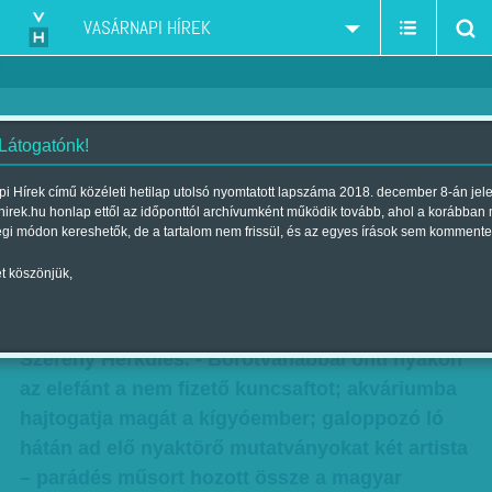
VASÁRNAPI HÍREK
 Látogatónk!
Herkules a sajtónak köszönheti
i Hírek című közéleti hetilap utolsó nyomtatott lapszáma 2018. december 8-án jel
hirek.hu honlap ettől az időponttól archívumként működik tovább, ahol a korábban
az életét - Leblokkolt rajta az
égi módon kereshetők, de a tartalom nem frissül, és az egyes írások sem kommente
asszony
t köszönjük,
Szerző:
Nagy B. György
| Megjelent a 2015. január 25.-i lapszámban
Szerény Herkules. - Borotvahabbal önti nyakon
az elefánt a nem fizető kuncsaftot; akváriumba
hajtogatja magát a kígyóember; galoppozó ló
hátán ad elő nyaktörő mutatványokat két artista
– parádés műsort hozott össze a magyar