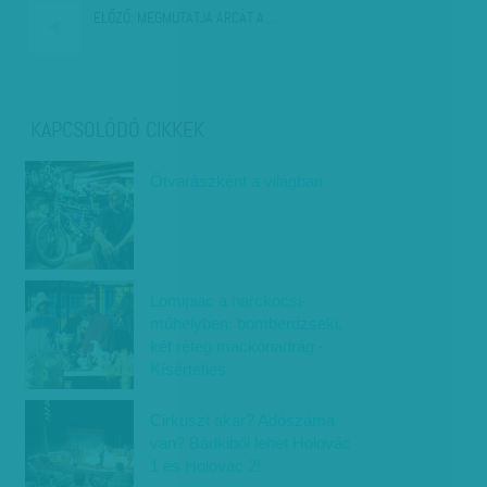
ELŐZŐ:
MEGMUTATJA ARCÁT A…
KAPCSOLÓDÓ CIKKEK
Ótvarászként a világban
Lomipiac a harckocsi-
műhelyben: bomberdzseki,
két réteg mackónadrág -
Kísérteties
Cirkuszt akar? Adószáma
van? Bárlkiből lehet Holovác
1 és Holovác 2!