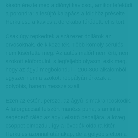
későn érezte meg a diónyi kavicsot, amikor lefeküdt
a porondra: a lesújtó kalapács a földhöz préselte
Herkulest, a kavics a derekába fúródott, el is tört.
Csak úgy repkedtek a százezer dollárok az
orvosoknak, de kikezelték. Több komoly sérülés
nem kísértette meg. Az autós malőrt nem érti, nem
szokott előfordulni, s legfeljebb olyasmi esik meg,
hogy az ágyú megbolondul – 200-300 alkalomból
egyszer nem a szokott röppályán érkezik a
golyóbis, hanem messze száll.
Ezen az estén, persze, az ágyú is makrancoskodik.
A faforgáccsal felszórt manézs puha, s amint a
segéderő rálép az ágyú elsütő pedáljára, a löveg
csöppet elmozdul, így a lövedék oldalra kitér.
Herkules azonnal utánakap, de a golyóbis eltöri a