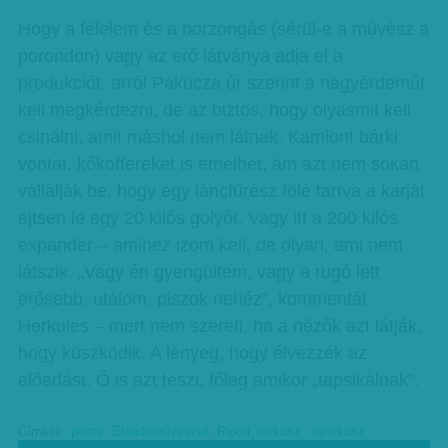
Hogy a félelem és a borzongás (sérül-e a művész a
porondon) vagy az erő látványa adja el a
produkciót, arról Pakucza úr szerint a nagyérdeműt
kell megkérdezni, de az biztos, hogy olyasmit kell
csinálni, amit máshol nem látnak. Kamiont bárki
vontat, kőkoffereket is emelhet, ám azt nem sokan
vállalják be, hogy egy láncfűrész fölé tartva a karját
ejtsen le egy 20 kilós golyót. Vagy itt a 200 kilós
expander – amihez izom kell, de olyan, ami nem
látszik. „Vagy én gyengültem, vagy a rugó lett
erősebb, utálom, piszok nehéz”, kommentál
Herkules – mert nem szereti, ha a nézők azt látják,
hogy küszködik. A lényeg, hogy élvezzék az
előadást. Ő is azt teszi, főleg amikor „tapsikálnak”.
Címkék:
portré
,
Előadóművészet
,
Riport
,
cirkusz - újcirkusz