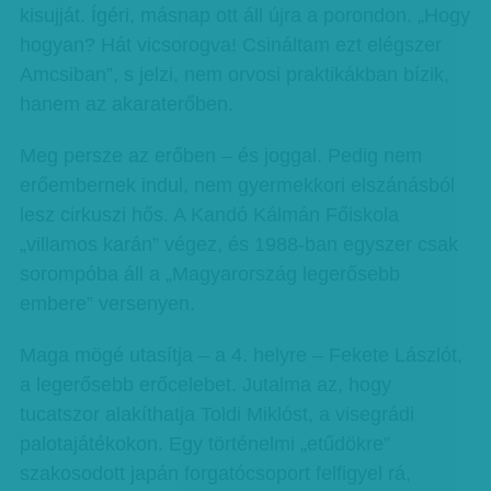
kisujját. Ígéri, másnap ott áll újra a porondon. „Hogy
hogyan? Hát vicsorogva! Csináltam ezt elégszer
Amcsiban”, s jelzi, nem orvosi praktikákban bízik,
hanem az akaraterőben.
Meg persze az erőben – és joggal. Pedig nem
erőembernek indul, nem gyermekkori elszánásból
lesz cirkuszi hős. A Kandó Kálmán Főiskola
„villamos karán” végez, és 1988-ban egyszer csak
sorompóba áll a „Magyarország legerősebb
embere” versenyen.
Maga mögé utasítja – a 4. helyre – Fekete Lászlót,
a legerősebb erőcelebet. Jutalma az, hogy
tucatszor alakíthatja Toldi Miklóst, a visegrádi
palotajátékokon. Egy történelmi „etűdökre”
szakosodott japán forgatócsoport felfigyel rá,