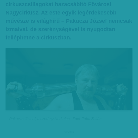
cirkuszcsillagokat hazacsábító Fővárosi
Nagycirkusz. Az este egyik legérdekesebb
művésze is világhírű – Pakucza József nemcsak
izmaival, de szerénységével is nyugodtan
felléphetne a cirkuszban.
Pakucza József, a szerény Herkules - Fotó: Tuba Zoltán
hirdetes