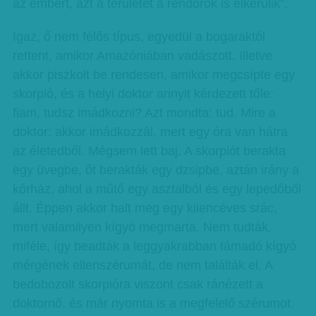
az embert, azt a területet a rendőrök is elkerülik”.
Igaz, ő nem félős típus, egyedül a bogaraktól
rettent, amikor Amazóniában vadászott. Illetve
akkor piszkolt be rendesen, amikor megcsípte egy
skorpió, és a helyi doktor annyit kérdezett tőle:
fiam, tudsz imádkozni? Azt mondta: tud. Mire a
doktor: akkor imádkozzál, mert egy óra van hátra
az életedből. Mégsem lett baj. A skorpiót berakta
egy üvegbe, őt berakták egy dzsipbe, aztán irány a
kórház, ahol a műtő egy asztalból és egy lepedőből
állt. Éppen akkor halt meg egy kilencéves srác,
mert valamilyen kígyó megmarta. Nem tudták,
miféle, így beadták a leggyakrabban támadó kígyó
mérgének ellenszérumát, de nem találták el. A
bedobozolt skorpióra viszont csak ránézett a
doktornő, és már nyomta is a megfelelő szérumot.