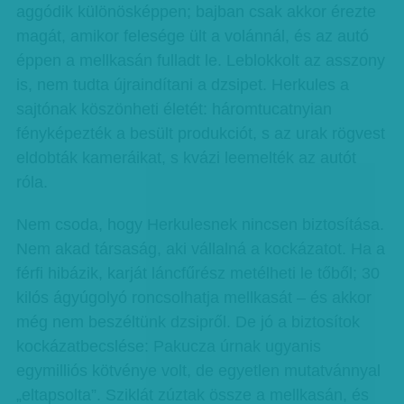
aggódik különösképpen; bajban csak akkor érezte
magát, amikor felesége ült a volánnál, és az autó
éppen a mellkasán fulladt le. Leblokkolt az asszony
is, nem tudta újraindítani a dzsipet. Herkules a
sajtónak köszönheti életét: háromtucatnyian
fényképezték a besült produkciót, s az urak rögvest
eldobták kameráikat, s kvázi leemelték az autót
róla.
Nem csoda, hogy Herkulesnek nincsen biztosítása.
Nem akad társaság, aki vállalná a kockázatot. Ha a
férfi hibázik, karját láncfűrész metélheti le tőből; 30
kilós ágyúgolyó roncsolhatja mellkasát – és akkor
még nem beszéltünk dzsipről. De jó a biztosítok
kockázatbecslése: Pakucza úrnak ugyanis
egymilliós kötvénye volt, de egyetlen mutatvánnyal
„eltapsolta”. Sziklát zúztak össze a mellkasán, és