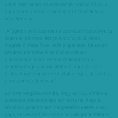
annál, mint amire szükség lenne. Valószínű az is,
hogy rendet akarnak csinálni, erre készítik fel a
közvéleményt.
„A legtöbb pénz azonban a szerkezeti szabályok és
szakmai reformok hiánya miatt folyik el. Nincs
megfelelő megelőzés, erős alapellátás, túl sokan
kerülnek kórházba is az alsóbb szintek
hiányosságai miatt. Persze szükség van a
jelentősebb gazdasági átláthatóságra, és az is
biztos, hogy vannak szabálytalanságok, de azért az
nem azonos a lopással.”
Ezt arra reagálva mondta, hogy az ÁSZ elnöke a
lopásokra példaként épp azt hozta fel, hogy a
kórházak gyakran nem megfelelően intézik a WC-
papír-beszerzést, és azért nincs elegendő tekercs