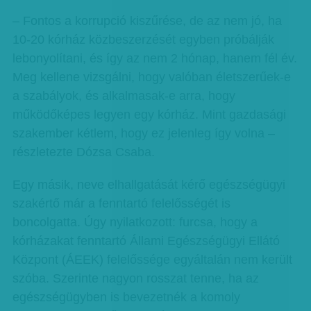
– Fontos a korrupció kiszűrése, de az nem jó, ha
10-20 kórház közbeszerzését egyben próbálják
lebonyolítani, és így az nem 2 hónap, hanem fél év.
Meg kellene vizsgálni, hogy valóban életszerűek-e
a szabályok, és alkalmasak-e arra, hogy
működőképes legyen egy kórház. Mint gazdasági
szakember kétlem, hogy ez jelenleg így volna –
részletezte Dózsa Csaba.
Egy másik, neve elhallgatását kérő egészségügyi
szakértő már a fenntartó felelősségét is
boncolgatta. Úgy nyilatkozott: furcsa, hogy a
kórházakat fenntartó Állami Egészségügyi Ellátó
Központ (ÁEEK) felelőssége egyáltalán nem került
szóba. Szerinte nagyon rosszat tenne, ha az
egészségügyben is bevezetnék a komoly