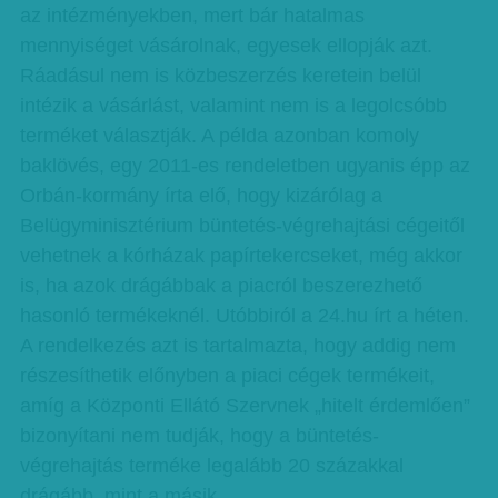
az intézményekben, mert bár hatalmas
mennyiséget vásárolnak, egyesek ellopják azt.
Ráadásul nem is közbeszerzés keretein belül
intézik a vásárlást, valamint nem is a legolcsóbb
terméket választják. A példa azonban komoly
baklövés, egy 2011-es rendeletben ugyanis épp az
Orbán-kormány írta elő, hogy kizárólag a
Belügyminisztérium büntetés-végrehajtási cégeitől
vehetnek a kórházak papírtekercseket, még akkor
is, ha azok drágábbak a piacról beszerezhető
hasonló termékeknél. Utóbbiról a 24.hu írt a héten.
A rendelkezés azt is tartalmazta, hogy addig nem
részesíthetik előnyben a piaci cégek termékeit,
amíg a Központi Ellátó Szervnek „hitelt érdemlően”
bizonyítani nem tudják, hogy a büntetés-
végrehajtás terméke legalább 20 százakkal
drágább, mint a másik.