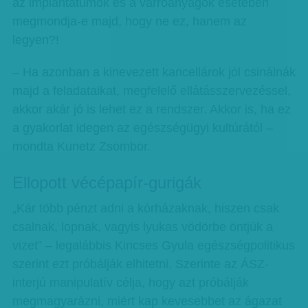
az implantátumok és a varróanyagok esetében
megmondja-e majd, hogy ne ez, hanem az
legyen?!
– Ha azonban a kinevezett kancellárok jól csinálnák
majd a feladataikat, megfelelő ellátásszervezéssel,
akkor akár jó is lehet ez a rendszer. Akkor is, ha ez
a gyakorlat idegen az egészségügyi kultúrától –
mondta Kunetz Zsombor.
Ellopott vécépapír-gurigák
„Kár több pénzt adni a kórházaknak, hiszen csak
csalnak, lopnak, vagyis lyukas vödörbe öntjük a
vizet” – legalábbis Kincses Gyula egészségpolitikus
szerint ezt próbálják elhitetni. Szerinte az ÁSZ-
interjú manipulatív célja, hogy azt próbálják
megmagyarázni, miért kap kevesebbet az ágazat