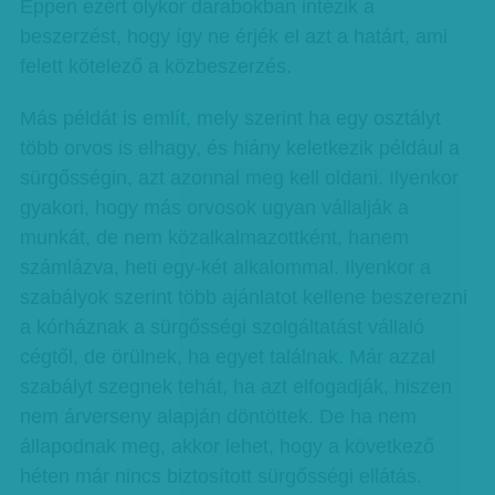
Éppen ezért olykor darabokban intézik a
beszerzést, hogy így ne érjék el azt a határt, ami
felett kötelező a közbeszerzés.
Más példát is említ, mely szerint ha egy osztályt
több orvos is elhagy, és hiány keletkezik például a
sürgősségin, azt azonnal meg kell oldani. Ilyenkor
gyakori, hogy más orvosok ugyan vállalják a
munkát, de nem közalkalmazottként, hanem
számlázva, heti egy-két alkalommal. Ilyenkor a
szabályok szerint több ajánlatot kellene beszerezni
a kórháznak a sürgősségi szolgáltatást vállaló
cégtől, de örülnek, ha egyet találnak. Már azzal
szabályt szegnek tehát, ha azt elfogadják, hiszen
nem árverseny alapján döntöttek. De ha nem
állapodnak meg, akkor lehet, hogy a következő
héten már nincs biztosított sürgősségi ellátás.