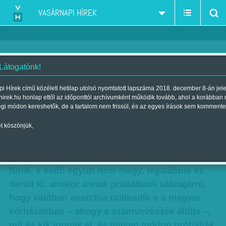
VASÁRNAPI HÍREK
 Látogatónk!
Trükkösen szerzett kórházi
i Hírek című közéleti hetilap utolsó nyomtatott lapszáma 2018. december 8-án jel
hirek.hu honlap ettől az időponttól archívumként működik tovább, ahol a korábban
kellékek
égi módon kereshetők, de a tartalom nem frissül, és az egyes írások sem kommente
Szerző:
Kuslits Szonja
| Megjelent a 2018. augusztus 10.-i
t köszönjük,
lapszámban
Merev szabálykövetés vagy életmentés? Úgy
tűnik, e kettő együtt nem megy, legalábbis ez
derült ki, amikor annak próbáltunk utánajárni,
hogy valóban anarchia uralkodik-e a magyar
kórházakban – ahogy a számvevőszék állítja –,
mit és kik lopnak el, és milyen módon próbálják