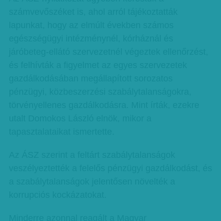
számvevőszéket is, ahol arról tájékoztatták
lapunkat, hogy az elmúlt években számos
egészségügyi intézménynél, kórháznál és
járóbeteg-ellátó szervezetnél végeztek ellenőrzést,
és felhívták a figyelmet az egyes szervezetek
gazdálkodásában megállapított sorozatos
pénzügyi, közbeszerzési szabálytalanságokra,
törvényellenes gazdálkodásra. Mint írták, ezekre
utalt Domokos László elnök, mikor a
tapasztalataikat ismertette.
Az ÁSZ szerint a feltárt szabálytalanságok
veszélyeztették a felelős pénzügyi gazdálkodást, és
a szabálytalanságok jelentősen növelték a
korrupciós kockázatokat.
Minderre azonnal reagált a Magyar