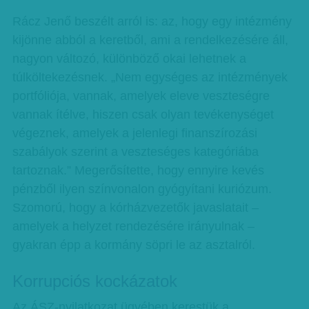
Rácz Jenő beszélt arról is: az, hogy egy intézmény
kijönne abból a keretből, ami a rendelkezésére áll,
nagyon változó, különböző okai lehetnek a
túlköltekezésnek. „Nem egységes az intézmények
portfóliója, vannak, amelyek eleve veszteségre
vannak ítélve, hiszen csak olyan tevékenységet
végeznek, amelyek a jelenlegi finanszírozási
szabályok szerint a veszteséges kategóriába
tartoznak.” Megerősítette, hogy ennyire kevés
pénzből ilyen színvonalon gyógyítani kuriózum.
Szomorú, hogy a kórházvezetők javaslatait –
amelyek a helyzet rendezésére irányulnak –
gyakran épp a kormány söpri le az asztalról.
Korrupciós kockázatok
Az ÁSZ-nyilatkozat ügyében kerestük a