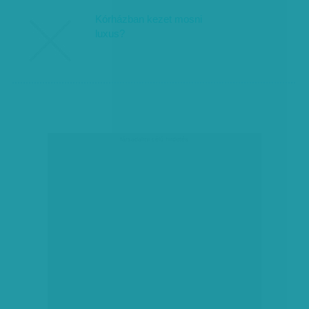
Kórházban kezet mosni
luxus?
társadalmi célú hirdetés