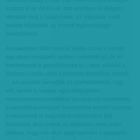
Döntőbizottság (KDB) 100 millió forintos bírságot
szabott ki az ÁEEK-re, ami azonban bíróságon
támadta meg a határozatot. Az eljárások miatt
tovább húzódnak az érintett egészségügyi
beszerzések.
A szakember kitért arra is, hiába csinál a kórház
egy olyan rendszert, amiben mindenki jól jár és
eredményes a gazdálkodása is – ilyen például a
fővárosi Uzsoki utcai kórházban kialakított modell
–, azt azonnal támadják és ellehetetlenítik. Úgy
véli, kevés a magyar egészségügyben
menedzsmentszemlélettel gondolkodó szakember,
a kancellária-rendszer bevezetése esetén azonban
a mostaninál is nagyobb konfliktusokra kell
számítani, ami ronthat az ellátáson. Nem tudni
például, hogy min akar majd spórolni a kancellár,