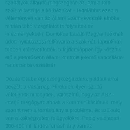
szabályok állandó megszegése az, ami a tönk
szélére taszítja a kórházakat – legalábbis ezen a
véleményen van az Állami Számvevőszék elnöke,
miután több vizsgálatot is folytattak az
intézményekben. Domokos László Magyar Időknek
adott nyilatkozata felkavarta a szakmát, lapunknak
többen előrevetítették: tulajdonképpen így készítik
elő a jelentősebb állami kontrollt jelentő kancellária-
rendszer bevezetését
Dózsa Csaba egészségközgazdász például arról
beszélt a Vasárnapi Híreknek: ilyen szintű
véletlenek nincsenek, valószínű, hogy az ÁSZ-
interjú megágyaz annak a kommunikációnak, mely
szerint nem a forráshiány a probléma, és szükség
van a költségvetési felügyelőkre. Pedig valójában
300-400 milliárdos forráshiány van az