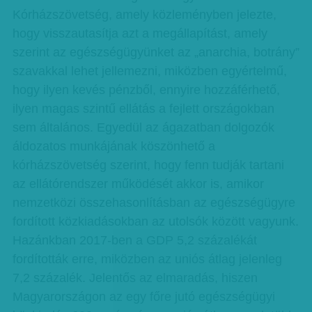
Kórházszövetség, amely közleményben jelezte,
hogy visszautasítja azt a megállapítást, amely
szerint az egészségügyünket az „anarchia, botrány”
szavakkal lehet jellemezni, miközben egyértelmű,
hogy ilyen kevés pénzből, ennyire hozzáférhető,
ilyen magas szintű ellátás a fejlett országokban
sem általános. Egyedül az ágazatban dolgozók
áldozatos munkájának köszönhető a
kórházszövetség szerint, hogy fenn tudják tartani
az ellátórendszer működését akkor is, amikor
nemzetközi összehasonlításban az egészségügyre
fordított közkiadásokban az utolsók között vagyunk.
Hazánkban 2017-ben a GDP 5,2 százalékát
fordították erre, miközben az uniós átlag jelenleg
7,2 százalék. Jelentős az elmaradás, hiszen
Magyarországon az egy főre jutó egészségügyi