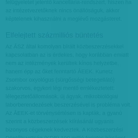
felügyeletet jelentő kancellária-rendszert, hiszen ha
az intézetvezetőknek nincs önállóságuk, akkor
képtelenek kihasználni a meglévő mozgásteret.
Elfelejtett százmilliós büntetés
Az ÁSZ által komolyan bírált közbeszerzésekkel
kapcsolatban az is érdekes, hogy korábban emiatt
nem az intézmények kerültek kínos helyzetbe,
hanem épp az őket fenntartó ÁEEK. Kunetz
Zsombor oxyológus (sürgősségi betegellátó)
szakorvos, egykori légi mentő emlékeztetett:
lélegeztetőállomások, új ágyak, mikrobiológiai
laborberendezések beszerzésével is probléma volt.
Az ÁEEK-et törvénysértésen is kapták, a gyanú
szerint a közbeszerzések kiírásánál ugyanis
bizonyos cégeknek kedveztek. A Közbeszerzési