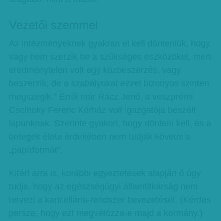
Vezetői szemmel
Az intézményeknek gyakran el kell dönteniük, hogy
vagy nem szerzik be a szükséges eszközöket, mert
eredménytelen volt egy közbeszerzés, vagy
beszerzik, de a szabályokat ezzel bizonyos szinten
megszegik.” Erről már Rácz Jenő, a veszprémi
Csolnoky Ferenc Kórház volt igazgatója beszélt
lapunknak. Szerinte gyakori, hogy dönteni kell, és a
betegek élete érdekében nem tudják követni a
„papírformát”.
Kitért arra is, korábbi egyeztetések alapján ő úgy
tudja, hogy az egészségügyi államtitkárság nem
tervezi a kancellária-rendszer bevezetését. (Kérdés
persze, hogy ezt megvétózza-e majd a kormány.)