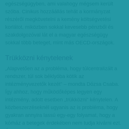
egészségügyben, ami valahogy mégsem került
szóba. Cinikus hozzáállás tehát a kormányzat
részéről megkövetelni a kemény költségvetési
korlátot, miközben sokkal kevesebb pénzből és
szakdolgozóval lát el a magyar egészségügy
sokkal több beteget, mint más OECD-országok.
Trükközni kénytelenek
„Alapvetően az a probléma, hogy túlcentralizált a
rendszer, túl sok béklyóba kötik az
intézményvezetők kezét” – mondta Dózsa Csaba.
Így ahhoz, hogy működőképes legyen egy
intézmény, adott esetben „trükközni” kénytelen. A
közbeszerzéseknél ugyanis az is probléma, hogy
gyakran annyira lassú egy-egy folyamat, hogy a
kórház a betegek érdekében nem tudja kivárni ezt.