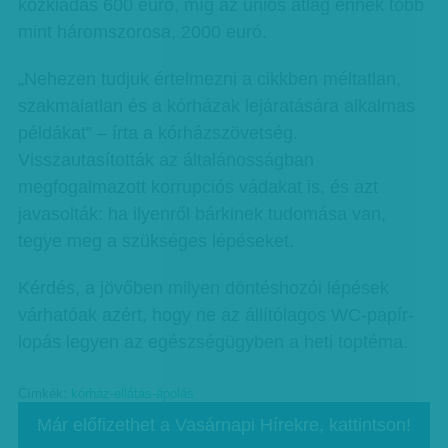
közkiadás 600 euró, míg az uniós átlag ennek több
mint háromszorosa, 2000 euró.
„Nehezen tudjuk értelmezni a cikkben méltatlan,
szakmaiatlan és a kórházak lejáratására alkalmas
példákat” – írta a kórházszövetség.
Visszautasították az általánosságban
megfogalmazott korrupciós vádakat is, és azt
javasolták: ha ilyenről bárkinek tudomása van,
tegye meg a szükséges lépéseket.
Kérdés, a jövőben milyen döntéshozói lépések
várhatóak azért, hogy ne az állítólagos WC-papír-
lopás legyen az egészségügyben a heti toptéma.
Címkék:
kórház-ellátás-ápolás
Már előfizethet a Vasárnapi Hírekre, kattintson!