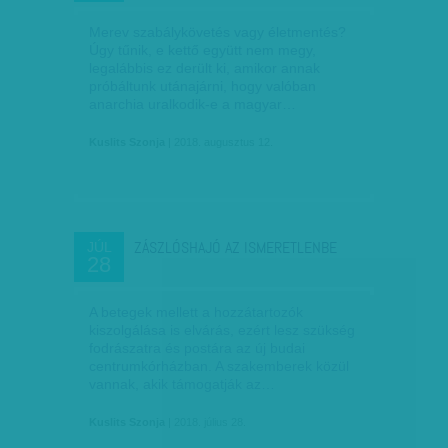
Merev szabálykövetés vagy életmentés?
Úgy tűnik, e kettő együtt nem megy,
legalábbis ez derült ki, amikor annak
próbáltunk utánajárni, hogy valóban
anarchia uralkodik-e a magyar…
Kuslits Szonja
| 2018. augusztus 12.
ZÁSZLÓSHAJÓ AZ ISMERETLENBE
JÚL
28
A betegek mellett a hozzátartozók
kiszolgálása is elvárás, ezért lesz szükség
fodrászatra és postára az új budai
centrumkórházban. A szakemberek közül
vannak, akik támogatják az…
Kuslits Szonja
| 2018. július 28.