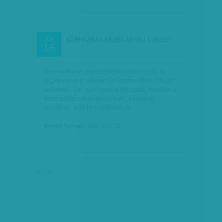
KÓRHÁZBAN KEZET MOSNI LUXUS?
JÚL
15
Semmelweis országában használják a
legkevesebb alkoholos kézfertőtlenítőt az
unióban. De nemcsak a pénzzel, hanem a
hozzáállással is gond van, ellopnak
mindent, ami mozdítható. A…
Kuslits Szonja
| 2018. július 15.
hirdetés