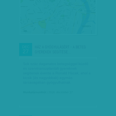
HÁZ A GYÓGYULÁSÉRT - A BETEG
DEC
27
GYEREKEK SEGÍTÉSE…
Sok száz daganatos betegséggel küzdő
és szervtranszplantált gyereknek
segítenek évente a Ronald Házak, ahol a
kicsik (és nagyobbak) egymás
társaságában gyógyulhatnak.
Munkatársunktól
| 2016. december 27.