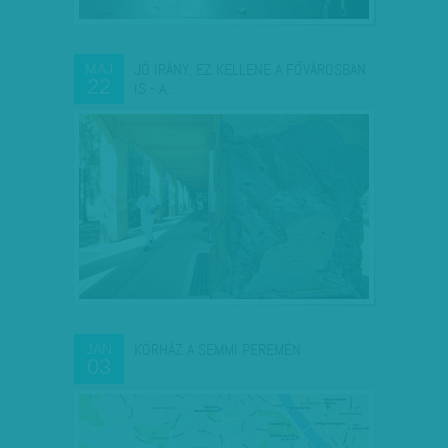
JÓ IRÁNY: EZ KELLENE A FŐVÁROSBAN
MÁJ
22
IS - A…
KÓRHÁZ A SEMMI PEREMÉN
JAN
03