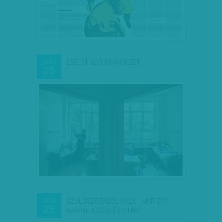
ESÉLYT ADÓ KÖRNYEZET
JÚN
25
SZÜLŐSZOBÁBÓL HAZA - MÁR EGY
JÚN
25
NAPPAL A SZÜLÉS UTÁN?…