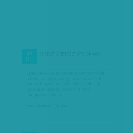
KI SEGÍT A BETEGET ÁPOLÓKNAK?
JÚL
02
Érdekvédők és érintettek is demonstráltak
a héten a súlyos beteg hozzátartozóikat
ápolók helyzetének javításáért, jelenleg
ugyanis elkeserítő, mennyire nem
támogatja ezeket a…
Kuslits Szonja
| 2018. július 2.