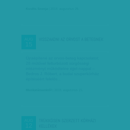
Kuslits Szonja
| 2018. augusztus 26.
VISSZAADNI AZ ORVOST A BETEGNEK
AUG
15
Újraépítené az orvos-beteg kapcsolatot;
28 műtővel felturbózott sürgősségi
intézményt működtetne éjjel-nappal –
Bedros J. Róbert, a budai szuperkórház
építéséért felelős…
Munkatársunktól
| 2018. augusztus 15.
TRÜKKÖSEN SZERZETT KÓRHÁZI
AUG
12
KELLÉKEK