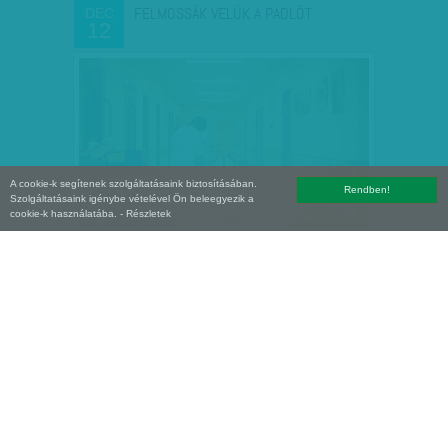
FELMOSSÁK VELÜK A PADLÓT
DEC
12
A cookie-k segítenek szolgáltatásaink biztosításában.
Rendben!
Szolgáltatásaink igénybe vételével Ön beleegyezik a
cookie-k használatába.
- Részletek
KIS HANYAGSÁGOK VISZIK SZÉT A
DEC
11
FEKVŐBETEGEKRE! HOGYAN…