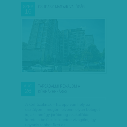
CSUPASZ MAGYAR VALÓSÁG
SZEP
16
TÁRSADALMI RÉMÁLOM A
AUG
26
KÓRHÁZBEZÁRÁS
A kórházaknak – ha épp van hely az
osztályon – megéri felvenni olyan beteget
is, akit amúgy járóbeteg-szakellátás
keretein belül is ki lehetne vizsgálni, így
ugyanis többet fizet az…