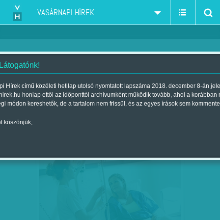
VASÁRNAPI HÍREK
 Látogatónk!
kórház-ellátás-ápolás
szűkítés:
i Hírek című közéleti hetilap utolsó nyomtatott lapszáma 2018. december 8-án jel
hirek.hu honlap ettől az időponttól archívumként működik tovább, ahol a korábban
égi módon kereshetők, de a tartalom nem frissül, és az egyes írások sem kommente
t köszönjük,
KÓRHÁZI EGYENLŐK ÉS EGYENLŐBBEK
OKT
23