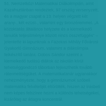
51. Nemzetközi Matematikai Diákolimpián, amit
Kazahsztánban rendeztek, 97 ország versenyzett,
és a magyar csapat a 13. helyen végzett két
arany-, két ezüst-, valamint egy bronzéremmel. „A
közoktatás általános helyzete és a kiemelkedő
tanulók teljesítménye között nincs összefüggés” –
jelentette ki lapunknak a Fazekas Mihály Fővárosi
Gyakorló Gimnázium, valamint a diákolimpia
felkészítő tanára. Dobos Sándor szerint a
kiemelkedő tudású diákok az iskolán kívül
tehetséggondozó táborban fejleszthetik tovább
rátermettségüket. A matematikatanár ugyanakkor
nehezményezte, hogy a gimnáziumok szóbeli
matematika felvételijét eltörölték, hiszen az írásbeli
nem képes felszínre hozni a különös tehetségeket,
kizárólag az átlagra koncentrál.