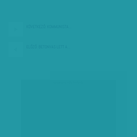
KÖVETKEZŐ:
KOMMUNISTA…
ELŐZŐ:
BETONVAS LETT A…
társadalmi célú hirdetés