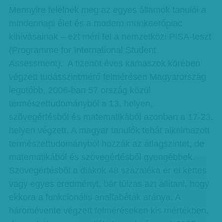
Mennyire felelnek meg az egyes államok tanulói a
mindennapi élet és a modern munkaerőpiac
kihívásainak – ezt méri fel a nemzetközi PISA-teszt
(Programme for International Student
Assessment). A tizenöt éves kamaszok körében
végzett tudásszintmérő felmérésen Magyarország
legutóbb, 2006-ban 57 ország közül
természettudományból a 13. helyen,
szövegértésből és matematikából azonban a 17-23.
helyen végzett. A magyar tanulók tehát alkalmazott
természettudományból hozzák az átlagszintet, de
matematikából és szövegértésből gyengébbek.
Szövegértésből a diákok 48 százaléka ér el kettes
vagy egyes eredményt, bár túlzás azt állítani, hogy
ekkora a funkcionális analfabéták aránya. A
háromévente végzett felméréseken kis mértékben,