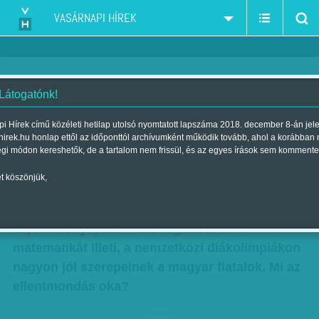
VASÁRNAPI HÍREK
 Látogatónk!
Zsenik és analfabéták a
i Hírek című közéleti hetilap utolsó nyomtatott lapszáma 2018. december 8-án jel
hirek.hu honlap ettől az időponttól archívumként működik tovább, ahol a korábban
közoktatásban
égi módon kereshetők, de a tartalom nem frissül, és az egyes írások sem kommente
Szerző:
Selmeczi Bea
| Megjelent a 2010. október 03.-i lapszámban
t köszönjük,
Miközben romlik a középiskolások
teljesítménye, ami a szövegértést és a
matematikát illeti, a nemzetközi diákolimpiákon
nagyon jól szerepelnek a magyar fiatalok. Mi az
ellentmondás oka?
hirdetes