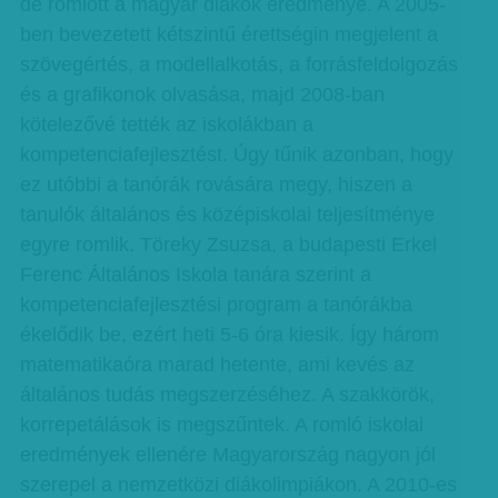
de romlott a magyar diákok eredménye. A 2005-
ben bevezetett kétszintű érettségin megjelent a
szövegértés, a modellalkotás, a forrásfeldolgozás
és a grafikonok olvasása, majd 2008-ban
kötelezővé tették az iskolákban a
kompetenciafejlesztést. Úgy tűnik azonban, hogy
ez utóbbi a tanórák rovására megy, hiszen a
tanulók általános és középiskolai teljesítménye
egyre romlik. Töreky Zsuzsa, a budapesti Erkel
Ferenc Általános Iskola tanára szerint a
kompetenciafejlesztési program a tanórákba
ékelődik be, ezért heti 5-6 óra kiesik. Így három
matematikaóra marad hetente, ami kevés az
általános tudás megszerzéséhez. A szakkörök,
korrepetálások is megszűntek. A romló iskolai
eredmények ellenére Magyarország nagyon jól
szerepel a nemzetközi diákolimpiákon. A 2010-es