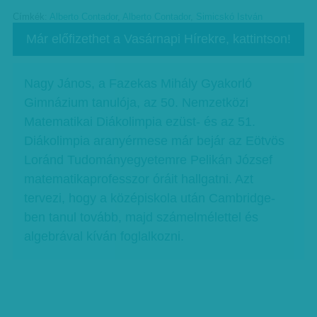
Címkék:
Alberto Contador
,
Alberto Contador
,
Simicskó István
Már előfizethet a Vasárnapi Hírekre, kattintson!
Nagy János, a Fazekas Mihály Gyakorló
Gimnázium tanulója, az 50. Nemzetközi
Matematikai Diákolimpia ezüst- és az 51.
Diákolimpia aranyérmese már bejár az Eötvös
Loránd Tudományegyetemre Pelikán József
matematikaprofesszor óráit hallgatni. Azt
tervezi, hogy a középiskola után Cambridge-
ben tanul tovább, majd számelmélettel és
algebrával kíván foglalkozni.