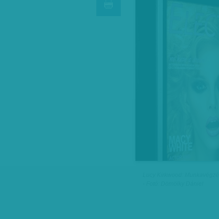
Lucy Kirkwood: Munkavégzés
- Fotó: Dömölky Dániel