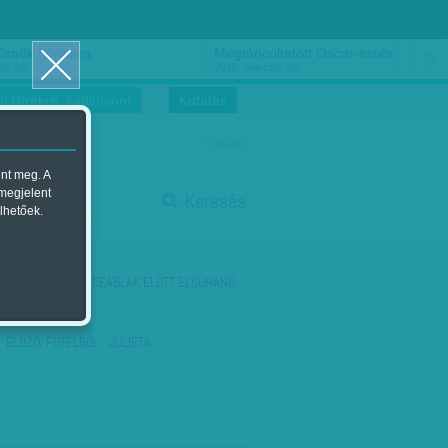
ősnők nőnapra
Megtáncoltatott Oscar-szobor
us 16.
2018. március 16.
i Hírekre, kattintson!
Kutatás
magyar
ent meg. A
start
 megjelent
Keresés
lhetőek.
stop
KÖVETKEZŐ:
PINCEABLAK ELŐTT ELSUHANÓ
NŐI BOKA
ELŐZŐ:
FOTELBÓL - JULIETA