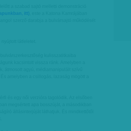
lőtt a szabad sajtó melletti demonstráció
lapunkban, itt)
, este a Katona Kamrájában
 angol szerző darabja a bulvársajtó működését
yújtott látleletet.
 bulvárszerkesztőség kulisszatitkaiba
ilágunk kacsintott vissza ránk. Amelyben a
k, átmosott agyú, médiamanipulált szívű
És amelyben a csillogás, lazaság mögött a
érfi és egy női verzióra tagolódik. Az elsőben
ban megsértett apa bosszúját, a másodikban
ágíró állásinterjúját láthatjuk. És mindkettőtől
.