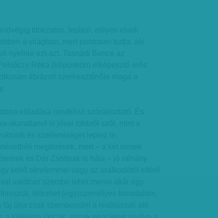
ndvégig titokzatos, leplezi, milyen elvek
ebben a világban, mert pontosan tudja, aki
ell nyelnie ezt-azt. Tasnádi Bence az
Pelsőczy Réka (képünkön) elképesztő erős
sztikusan ábrázolt szerkesztőnője maga a
y.
atona előadása rendkívül szórakoztató. És
a-akaratlanul is jóval többről szól, mint a
ruktúrát és szellemiséget leplez le.
örténetbéli megtörések, mert – a két remek
ternek és Dér Zsoltnak is hála – jó néhány
ogy kellő sérelemmel vagy az uralkodótól eltérő
ással valóban szembe lehet menni akár egy
Elhisszük, létezhet (egy)személyes forradalom,
fáj újra csak szembesülni a realitással: aki
 a túlélésre játszik, annak nem lehet esélye a