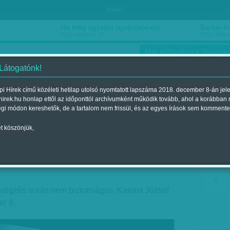
hirdetés
Ha még egyszer nyolcvanéves…
Barbie-h
2018. március 16.
2018. márci
Már előfizethet a Vasárnap
 Látogatónk!
i Hírek című közéleti hetilap utolsó nyomtatott lapszáma 2018. december 8-án jel
hirek.hu honlap ettől az időponttól archívumként működik tovább, ahol a korábban
ókusz
Szerintem
Ízlés
Sport
égi módon kereshetők, de a tartalom nem frissül, és az egyes írások sem kommente
t köszönjük,
dság
elent a 2017. október 14.-i lapszámban
végzés során nem biztonságos, Katona József
er 8.