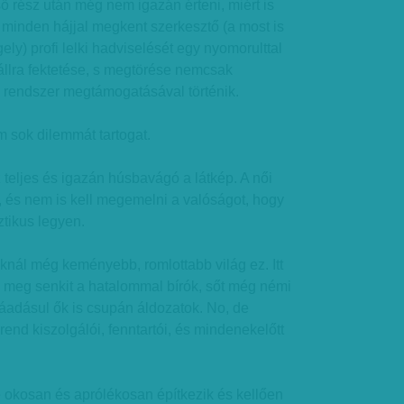
ső rész után még nem igazán érteni, miért is
 minden hájjal megkent szerkesztő (a most is
ly) profi lelki hadviselését egy nyomorulttal
állra fektetése, s megtörése nemcsak
a rendszer megtámogatásával történik.
sok dilemmát tartogat.
 teljes és igazán húsbavágó a látkép. A női
, és nem is kell megemelni a valóságot, hogy
sztikus legyen.
aknál még keményebb, romlottabb világ ez. Itt
 meg senkit a hatalommal bírók, sőt még némi
ráadásul ők is csupán áldozatok. No, de
rend kiszolgálói, fenntartói, és mindenekelőtt
okosan és aprólékosan építkezik és kellően