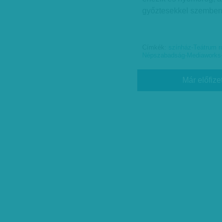
győztesekkel szemben,
Címkék:
színház-Teátrum r
Népszabadság-Mediaworks-
Már előfize