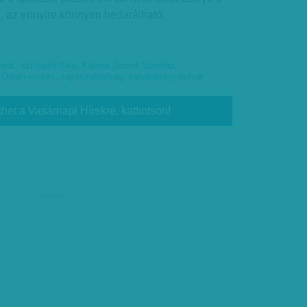
 az ennyire könnyen bedarálható.
ovat
,
színházkritika
,
Katona József Színház
,
Orbán-rezsim
,
sajtószabadság
,
sajtóbotrány-bulvár
thet a Vasárnapi Hírekre, kattintson!
hirdetés