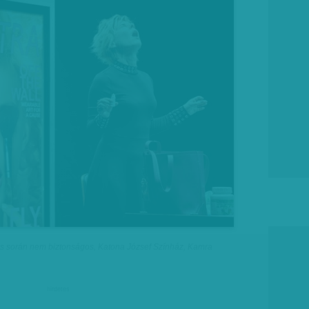
 során nem biztonságos, Katona József Színház, Kamra
hirdetes