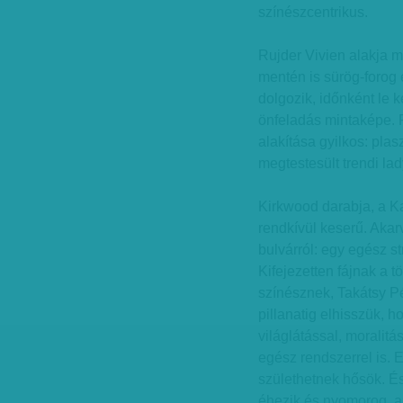
színészcentrikus.
Rujder Vivien alakja mi
mentén is sürög-forog 
dolgozik, időnként le k
önfeladás mintaképe. 
alakítása gyilkos: pla
megtestesült trendi lad
Kirkwood darabja, a K
rendkívül keserű. Akarv
bulvárról: egy egész st
Kifejezetten fájnak a t
színésznek, Takátsy Pé
pillanatig elhisszük, h
világlátással, moralit
egész rendszerrel is. 
születhetnek hősök. És 
éhezik és nyomorog, az