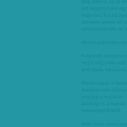
Még akkor is, ha az el
kell végignéznünk egy
nagyszerű Kocsis Gerge
szemben, akinek két v
szisztematikusan, de 
Mindez számunkra nem 
A második résszel lesz
verzió még cinikusabb
amit látunk, karikaturi
Persze tudjuk, a látott
direktben nem aláznak
empátiát is mutatnak, 
akárhogy is, a regnáló 
nyereségeit élvezői.
Máté Gábor rendezése 