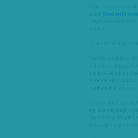
Azon a vasárnapon déle
zajlott
(lásd erről heti
Lucy Kirkwood kortárs
mutatta.
És mindkettő korunkról n
Mert bár utóbbiban két
leshettünk, ám saját v
mellek a fejünkre nőne
emberek rohangálnak. 
munkanélküliség dúl.
A darab két része egy f
egy személyiségi jogá
egy nemrég kirúgott újs
összeugrik a gyomrunk