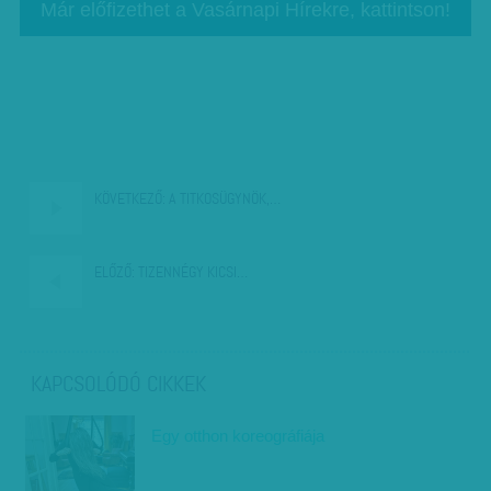
Már előfizethet a Vasárnapi Hírekre, kattintson!
KÖVETKEZŐ:
A TITKOSÜGYNÖK,…
ELŐZŐ:
TIZENNÉGY KICSI…
KAPCSOLÓDÓ CIKKEK
Egy otthon koreográfiája