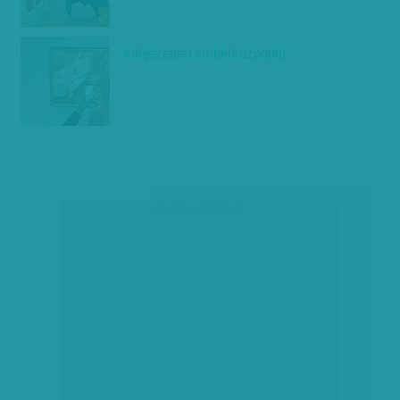
Kifejezetten emberközpontú
társadalmi célú hirdetés