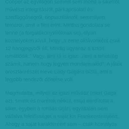
Cooper az égvilágon semmit sem mond a sikerről,
művészi integritásról, párkapcsolati és
szerfüggőségről, önpusztításról, semmilyen
témáról, amit a film érint. Mintha gondolata se
lenne (a forgatókönyvíróknak se), olyan
közhelyeken kívül, hogy „a zene oktávonként csak
12 hangjegyből áll. Mindig ugyanaz a sztori
ismétlődik.” Vagy, ami rá is igaz: „nem a tehetség
számít, hanem hogy legyen mondanivalód”. A játék
oroszlánrészét eleve Lady Gagára bízta, ami a
legjobb rendezői döntése volt.
Megmutatta, milyen az igazi művész (mert Gaga
az), smink és manírok nélkül, majd elindította a
siker, egyben a romlás útján, egyáltalán nem
vállalva felelősséget a saját kis Frankensteinjéért.
Ahogy a saját karakteréért sem – csak homályos