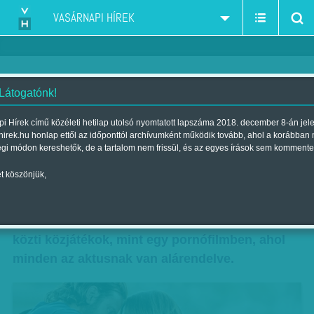
VASÁRNAPI HÍREK
 Látogatónk!
Csillag születik
i Hírek című közéleti hetilap utolsó nyomtatott lapszáma 2018. december 8-án jel
hirek.hu honlap ettől az időponttól archívumként működik tovább, ahol a korábban
Szerző:
(VOTIV)
| Megjelent a 2018. október 13.-i lapszámban
égi módon kereshetők, de a tartalom nem frissül, és az egyes írások sem kommente
t köszönjük,
Amilyen instant dallamtapadásos a klasszikus
hollywoodi Hamupipőke-történet harmadik
feldolgozása, olyan kínosan gyengék a dalok
közti közjátékok, mint egy pornófilmben, ahol
minden az aktusnak van alárendelve.