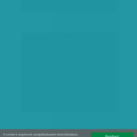
hirdetés
A cookie-k segítenek szolgáltatásaink biztosításában.
Rendben!