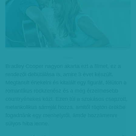
hirdetes
Bradley Cooper nagyon akarta ezt a filmet, ez a
rendezői debütálása is, amire 3 évet készült.
Megtanult énekelni és kitalált egy figurát, félúton a
romantikus rockzenész és a még érzelmesebb
countryénekes közt. Ezen túl a szokásos csapzott,
melankolikus sármját hozza, amitől rögtön örökbe
fogadnánk egy menhelyről, ámde hozzámenni
súlyos hiba lenne.