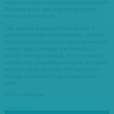
utalásokat kapunk a nehéz gyermekkorra, kezdődő
siketségre, amitől még senki nem lesz akkora
művész, mint Beethoven.
Lady Gagának a saját papírmasé figuráját, a
popdíva karikatúráját kellett alakítania – többet és
bátrabban is játszhatott volna, hiszen jól ismeri ezt
a világot meg a sztárgyárt, ahol klónozzák a
kevésbé tehetséges kollégáit. Persze elmaradt a
zeneipar meg a popszakma kritikája is, de legalább
énekeltek egy jót, bár a vége felé már a zene is
kezd úgy túlcukrosodni, hogy megállna benne a
kanál.
FOTÓ: INTERCOM
Címkék:
kritika