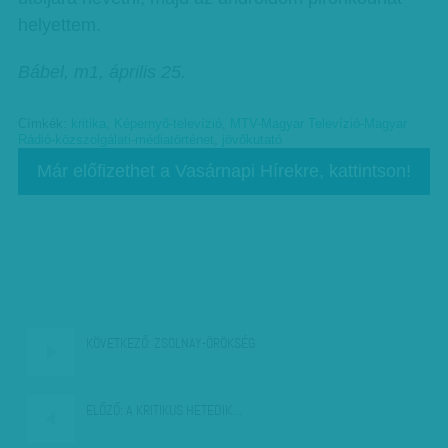
helyettem.
Bábel, m1, április 25.
Címkék:
kritika
,
Képernyő-televízió
,
MTV-Magyar Televízió-Magyar
Rádió-közszolgálati-médiatörténet
,
jövőkutató
Már előfizethet a Vasárnapi Hírekre, kattintson!
KÖVETKEZŐ:
ZSOLNAY-ÖRÖKSÉG
ELŐZŐ:
A KRITIKUS HETEDIK…