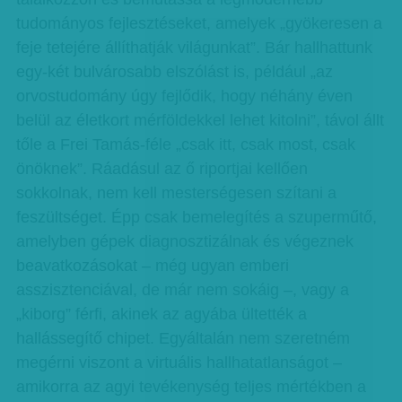
tudományos fejlesztéseket, amelyek „gyökeresen a
feje tetejére állíthatják világunkat”. Bár hallhattunk
egy-két bulvárosabb elszólást is, például „az
orvostudomány úgy fejlődik, hogy néhány éven
belül az életkort mérföldekkel lehet kitolni”, távol állt
tőle a Frei Tamás-féle „csak itt, csak most, csak
önöknek”. Rá­adásul az ő riportjai kellően
sokkolnak, nem kell mesterségesen szítani a
feszültséget. Épp csak be­­melegítés a szuperműtő,
amelyben gépek diagnosztizálnak és végeznek
beavatkozásokat – még ugyan emberi
asszisztenciával, de már nem sokáig –, vagy a
„kiborg” férfi, akinek az agyába ültették a
hallássegítő chipet. Egyáltalán nem szeretném
megérni viszont a virtuális hallhatatlanságot –
amikorra az agyi tevékenység teljes mértékben a