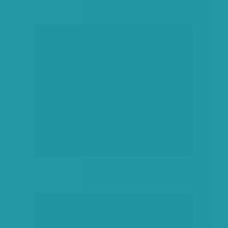
társadalmi célú hirdetés
hirdetés