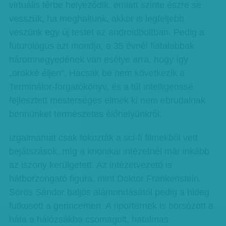
virtuális térbe he­­lyeződik, emiatt szinte észre se
vesszük, ha meghaltunk, akkor is legfeljebb
veszünk egy új testet az androidboltban. Pedig a
futurológus azt mondja, a 35 évnél fiatalabbak
háromnegyedének van esélye arra, hogy így
„örökké éljen”. Hacsak be nem következik a
Terminátor-forga­tókönyv, és a túl intelligenssé
fejlesztett mesterséges elmék ki nem ebrudalnak
bennünket természetes élőhelyünkről.
Izgalmamat csak fokozták a sci-fi filmekből vett
bejátszások, míg a krionikai intézetnél már inkább
az iszony kerülgetett. Az intézetvezető is
hátborzongató figura, mint Doktor Frankenstein,
Sörös Sándor baljós alámondásától pedig a hideg
futkosott a gerincemen. A riporternek is borsózott a
háta a hálózsákba csomagolt, hatalmas