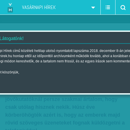
VASÁRNAPI HÍREK
 Látogatónk!
Mirelitek vs. androidok
i Hírek című közéleti hetilap utolsó nyomtatott lapszáma 2018. december 8-án jel
hirek.hu honlap ettől az időponttól archívumként működik tovább, ahol a korábban
Szerző:
Bálint Orsolya
| Megjelent a 2012. április 29.-i lapszámban
égi módon kereshetők, de a tartalom nem frissül, és az egyes írások sem kommente
t köszönjük,
Aki 2020-ban elővesz egy mobilt, már di­­­
noszaurusznak fog tűnni – mennydörögte egy
futurológus az m1 legifjabb riportműsorában. A
jövőkutatóknál persze szakmai ártalom, hogy
csak utólag hisznek nekik. Húsz éve
körberöhögték azért is, hogy az emberek majd
rövid szöveges üzeneteket fognak küldözgetni a