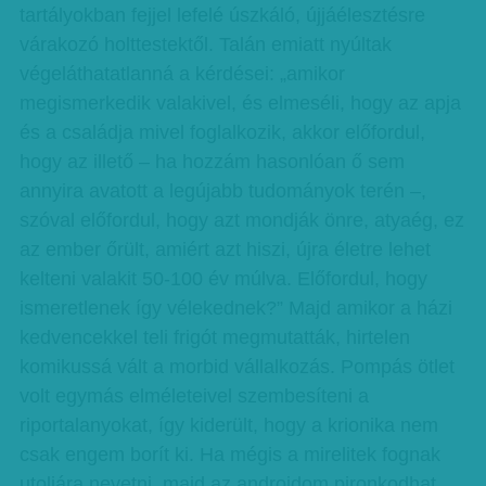
tartályokban fejjel lefelé úszkáló, újjáélesztésre
várakozó holttestektől. Talán emiatt nyúltak
végeláthatatlanná a kérdései: „amikor
megismerkedik valakivel, és elmeséli, hogy az apja
és a családja mivel foglalkozik, akkor előfordul,
hogy az illető – ha hozzám hasonlóan ő sem
annyira avatott a legújabb tudományok terén –,
szóval előfordul, hogy azt mondják önre, atyaég, ez
az ember őrült, amiért azt hiszi, újra életre lehet
kelteni valakit 50-100 év múlva. Előfordul, hogy
ismeretlenek így vélekednek?” Majd amikor a házi
kedvencekkel teli frigót megmutatták, hirtelen
komikussá vált a morbid vállalkozás. Pompás ötlet
volt egymás elméleteivel szembesíteni a
riportalanyokat, így kiderült, hogy a krionika nem
csak engem borít ki. Ha mégis a mirelitek fognak
utoljára nevetni, majd az androidom pironkodhat