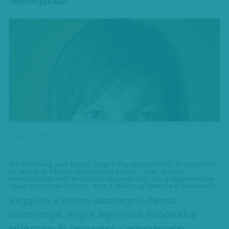
telefonjukkal.
Bálint Orsolya
hirdetes
Ám ettől még nem biztos, hogy ő egy igazi próféta, és leginkább
az tetszik Al Ghaoui Hesna munkájában, hogy riporteri
kíváncsiságát kellő kétellyel tudja vegyíteni, bár a vágóképeken
olyan szorgosan bólogat, mint a műanyag dalmata a kalaptartón.
Végigjárta a Boston–Washington–Detroit-
háromszöget, hogy a legmenőbb jövőjósokkal
találkozzon és bemutassa a legmodernebb