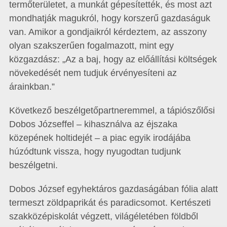
termőterületet, a munkát gépesítették, és most azt
mondhatják magukról, hogy korszerű gazdaságuk
van. Amikor a gondjaikról kérdeztem, az asszony
olyan szakszerűen fogalmazott, mint egy
közgazdász: „Az a baj, hogy az előállítási költségek
növekedését nem tudjuk érvényesíteni az
árainkban.”
Következő beszélgetőpartneremmel, a tápiószőlősi
Dobos Józseffel – kihasználva az éjszaka
közepének holtidejét – a piac egyik irodájába
húzódtunk vissza, hogy nyugodtan tudjunk
beszélgetni.
Dobos József egyhektáros gazdaságában fólia alatt
termeszt zöldpaprikát és paradicsomot. Kertészeti
szakközépiskolát végzett, világéletében földből