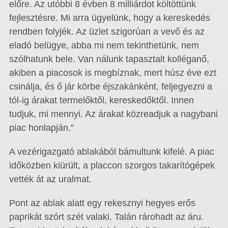
előre. Az utóbbi 8 évben 8 milliárdot költöttünk
fejlesztésre. Mi arra ügyelünk, hogy a kereskedés
rendben folyjék. Az üzlet szigorúan a vevő és az
eladó belügye, abba mi nem tekinthetünk, nem
szólhatunk bele. Van nálunk tapasztalt kolléganő,
akiben a piacosok is megbíznak, mert húsz éve ezt
csinálja, és ő jár körbe éjszakánként, feljegyezni a
tól-ig árakat termelőktől, kereskedőktől. Innen
tudjuk, mi mennyi. Az árakat közreadjuk a nagybani
piac honlapján.”
A vezérigazgató ablakából bámultunk kifelé. A piac
időközben kiürült, a placcon szorgos takarítógépek
vették át az uralmat.
Pont az ablak alatt egy rekesznyi hegyes erős
paprikát szórt szét valaki. Talán rárohadt az áru.