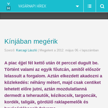
VASÁRNAPI HÍREK
Kínjában megérik
Szerző:
Karcagi László
| Megjelent a 2012. május 06.-i lapszámban
A piac éjjel fél kettő után öt perccel dugult be.
Történt valami az egyik főutcán, amitől először
lelassult a forgalom. Aztán elkezdett akadozni a
közlekedés: néhány métert, majd csak centiket
lehetett előre jutni, aztán mozdulatlanná
dermedt a teherautók, kézikocsik, targoncák,
kordék, taligák, gördülő raklapemelők és