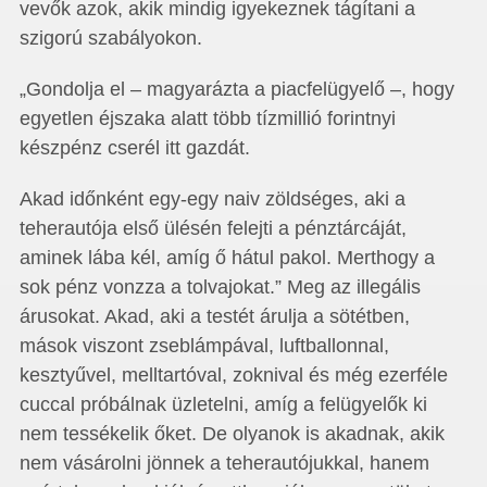
vevők azok, akik mindig igyekeznek tágítani a
szigorú szabályokon.
„Gondolja el – magyarázta a piacfelügyelő –, hogy
egyetlen éjszaka alatt több tízmillió forintnyi
készpénz cserél itt gazdát.
Akad időnként egy-egy naiv zöldséges, aki a
teherautója első ülésén felejti a pénztárcáját,
aminek lába kél, amíg ő hátul pakol. Merthogy a
sok pénz vonzza a tolvajokat.” Meg az illegális
árusokat. Akad, aki a testét árulja a sötétben,
mások viszont zseblámpával, luftballonnal,
kesztyűvel, melltartóval, zoknival és még ezerféle
cuccal próbálnak üzletelni, amíg a felügyelők ki
nem tessékelik őket. De olyanok is akadnak, akik
nem vásárolni jönnek a teherautójukkal, hanem