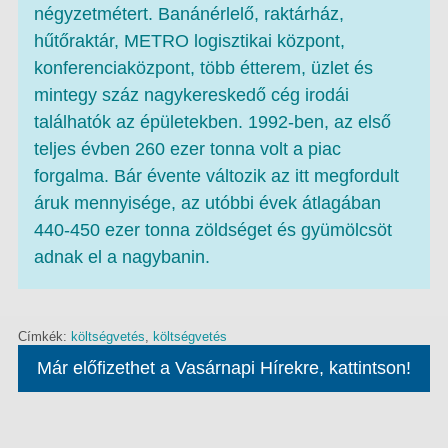
négyzetmétert. Banánérlelő, raktárház,
hűtőraktár, METRO logisztikai központ,
konferenciaközpont, több étterem, üzlet és
mintegy száz nagykereskedő cég irodái
találhatók az épületekben. 1992-ben, az első
teljes évben 260 ezer tonna volt a piac
forgalma. Bár évente változik az itt megfordult
áruk mennyisége, az utóbbi évek átlagában
440-450 ezer tonna zöldséget és gyümölcsöt
adnak el a nagybanin.
Címkék:
költségvetés
,
költségvetés
Már előfizethet a Vasárnapi Hírekre, kattintson!