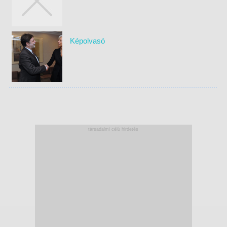
Képolvasó
társadalmi célú hirdetés