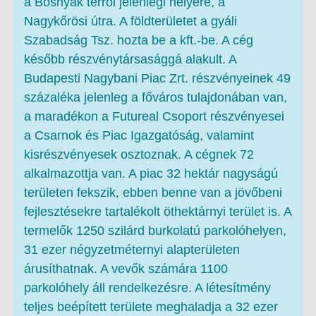
a Bosnyák térről jelenlegi helyére, a
Nagykőrösi útra. A földterületet a gyáli
Szabadság Tsz. hozta be a kft.-be. A cég
később részvénytársasággá alakult. A
Budapesti Nagybani Piac Zrt. részvényeinek 49
százaléka jelenleg a főváros tulajdonában van,
a maradékon a Futureal Csoport részvényesei
a Csarnok és Piac Igazgatóság, valamint
kisrészvényesek osztoznak. A cégnek 72
alkalmazottja van. A piac 32 hektár nagyságú
területen fekszik, ebben benne van a jövőbeni
fejlesztésekre tartalékolt öthektárnyi terület is. A
termelők 1250 szilárd burkolatú parkolóhelyen,
31 ezer négyzetméternyi alapterületen
árusíthatnak. A vevők számára 1100
parkolóhely áll rendelkezésre. A létesítmény
teljes beépített területe meghaladja a 32 ezer