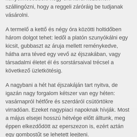
szállingózni, hogy a reggeli záróráig be tudjanak
vásárolni.
A termelő a kettő és négy óra közötti holtidőben
három dolgot tehet: ledől a platón szunyókálni egy
kicsit, gubbaszt az áruja mellett reménykedve,
hátha arra téved egy vevő az éjszakában, vagy
társadalmi életet él és sorstársaival trécsel a
következő üzletkötésig.
A nagybani a hét hat éjszakáján tart nyitva, de
igazán nagy forgalom kétszer van egy héten:
vasárnapról hétfőre és szerdáról csütörtökre
virradóan. Ezeket nagypiaci napoknak hívják. Most
a május elsejei hosszú hétvége előtt álltunk, meg
éppen elkezdődött az eperszezon is, ezért aztán
egy gombostűt se lehetett leejteni.