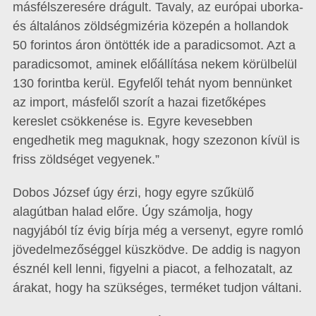
másfélszeresére drágult. Tavaly, az európai uborka-
és általános zöldségmizéria közepén a hollandok
50 forintos áron öntötték ide a paradicsomot. Azt a
paradicsomot, aminek előállítása nekem körülbelül
130 forintba kerül. Egyfelől tehát nyom bennünket
az import, másfelől szorít a hazai fizetőképes
kereslet csökkenése is. Egyre kevesebben
engedhetik meg maguknak, hogy szezonon kívül is
friss zöldséget vegyenek.”
Dobos József úgy érzi, hogy egyre szűkülő
alagútban halad előre. Úgy számolja, hogy
nagyjából tíz évig bírja még a versenyt, egyre romló
jövedelmezőséggel küszködve. De addig is nagyon
észnél kell lenni, figyelni a piacot, a felhozatalt, az
árakat, hogy ha szükséges, terméket tudjon váltani.