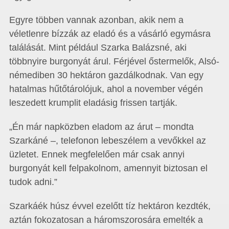
Egyre többen vannak azonban, akik nem a
véletlenre bízzák az eladó és a vásárló egymásra
találását. Mint például Szarka Balázsné, aki
többnyire burgonyát árul. Férjével őstermelők, Alsó­
né­me­diben 30 hektáron gazdálkodnak. Van egy
hatalmas hűtőtárolójuk, ahol a november végén
leszedett krumplit el­adásig frissen tartják.
„Én már napközben eladom az árut – mondta
Szarkáné –, telefonon lebeszélem a vevőkkel az
üzletet. Ennek megfelelően már csak annyi
burgonyát kell felpakolnom, amennyit biztosan el
tudok adni.”
Szarkáék húsz évvel ezelőtt tíz hektáron kezdték,
aztán fokozatosan a háromszorosára emelték a