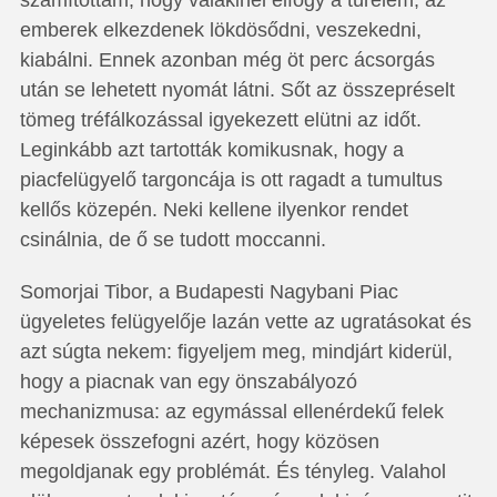
számítottam, hogy valakinél elfogy a türelem, az
emberek elkezdenek lökdösődni, veszekedni,
kiabálni. Ennek azonban még öt perc ácsorgás
után se lehetett nyomát látni. Sőt az összepréselt
tömeg tréfálkozással igyekezett elütni az időt.
Leginkább azt tartották komikusnak, hogy a
piacfelügyelő targoncája is ott ragadt a tumultus
kellős közepén. Neki kellene ilyenkor rendet
csinálnia, de ő se tudott moccanni.
Somorjai Tibor, a Budapesti Nagy­bani Piac
ügyeletes felügyelője lazán vette az ugratásokat és
azt súgta nekem: figyeljem meg, mindjárt kiderül,
hogy a piacnak van egy önszabályozó
mechanizmusa: az egymással ellenérdekű felek
képesek összefogni azért, hogy közösen
megoldjanak egy problémát. És tényleg. Valahol