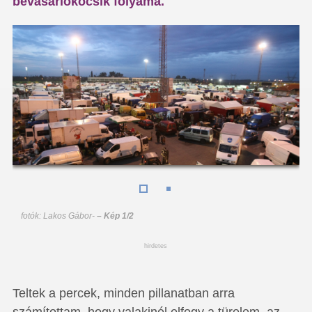
bevásárlókocsik folyama.
fotók: Lakos Gábor
-
– Kép 1/2
hirdetes
Teltek a percek, minden pillanatban arra