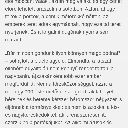
elöl moccant valaki, aztán még valaki, és egy centit
előre lehetett araszolni a sötétben. Aztán, ahogy
teltek a percek, a centik méterekké nőttek, az
emberek teret adtak egymásnak, hogy ezáltal teret
nyerjenek. És a forgalmi dugónak nyoma sem
maradt.
„Bár minden gondunk ilyen könnyen megoldódna!”
– sóhajtott a piacfelügyelő. Elmondta: a látszat
ellenére egyáltalán nem könnyű rendet tartani a
nagybanin. Éjszakánként több ezer ember
megfordul itt. Nem a törzsközönséggel, azzal a
mintegy 900 őstermelővel van gond, akik helyet
bérelnek és hetente kétszer-háromszor-négyszer is
eljönnek a terményeikkel; és nem is azokkal a kis-
és nagykereskedőkkel, akik rendszeresen itt
szerzik be a portékájukat. Az alkalmi árusok és