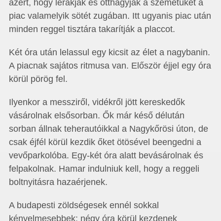
azért, hogy lerakják és otthagyják a szemetüket a
piac valamelyik sötét zugában. Itt ugyanis piac után
minden reggel tisztára takarítják a placcot.
Két óra után lelassul egy kicsit az élet a nagybanin.
A piacnak sajátos ritmusa van. Először éjjel egy óra
körül pörög fel.
Ilyenkor a messziről, vidékről jött kereskedők
vásárolnak elsősorban. Ők már késő délután
sorban állnak teherautóikkal a Nagykőrösi úton, de
csak éjfél körül kezdik őket ötösével beengedni a
vevőparkolóba. Egy-két óra alatt bevásárolnak és
felpakolnak. Hamar indulniuk kell, hogy a reggeli
boltnyitásra hazaérjenek.
A budapesti zöldségesek ennél sokkal
kényelmesebbek: négy óra körül kezdenek