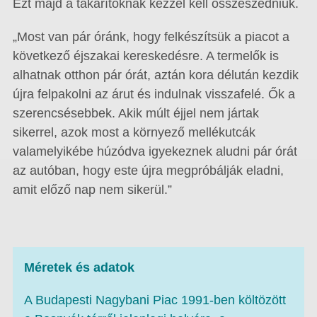
Ezt majd a takarítóknak kézzel kell összeszedniük.
„Most van pár óránk, hogy felkészítsük a piacot a
következő éjszakai kereskedésre. A termelők is
alhatnak otthon pár órát, aztán kora délután kezdik
újra felpakolni az árut és indulnak visszafelé. Ők a
szerencsésebbek. Akik múlt éjjel nem jártak
sikerrel, azok most a környező mellékutcák
valamelyikébe húzódva igyekeznek aludni pár órát
az autóban, hogy este újra megpróbálják eladni,
amit előző nap nem sikerül.”
Méretek és adatok
A Budapesti Nagybani Piac 1991-ben költözött