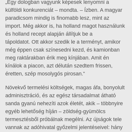
„Egy dologban vagyunk képesek lenyomni a
külföldi konkurenciát – mondta. – Ízben. A magyar
paradicsom mindig is finomabb lesz, mint az
import. Még akkor is, ha holland magot használunk
és holland recept alapján állítjuk be a
tápoldatot. Ott akkor szedik le a terményt, amikor
még éppen csak színesedni kezd, és kamionban
meg raktárakban érik meg kínjában. Amit én
kínálok a piacon, azt délután szedtem frissen,
éretten, szép mosolygós pirosan.”
Növekvő termelési költségek, magas áfa, bonyolult
adminisztráció, és az egész társadalmat átható
sanda gyanú nehezíti azok életét, akik – többnyire
egyéb lehetőség híján – zöldség-gyümölcs
termesztésből próbálnak megélni. Az újságok tele
vannak az adóhivatal győzelmi jelentéseivel: hány