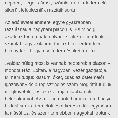
neppert, illegális árust, számlát nem adó termelőt
sikerült leleplezniük razziáik során.
Az adóhivatal emberei egyre gyakrabban
razziáznak a nagybani piacon is. És mindig
akadnak fenn a hálón olyanok, akik nem adnak
számlát vagy akik nem tudják hitelt érdemlően
bizonyítani, hogy a saját termésüket árulják.
„Valószínűleg most is vannak nepperek a piacon –
mondta Házi Zoltán, a nagybani vezérigazgatója. –
Mi nem tudjuk kiszűrni őket, csak az őstermelői
igazolvány és a regisztrációs szám meglétét tudjuk
megkövetelni, és ezek alapján kaphatnak
belépőkártyát. Az a feladatunk, hogy kulturált helyet
biztosítsunk a termelők és a kereskedők egymásra
találásához, és szerintem ebben nagyokat léptünk