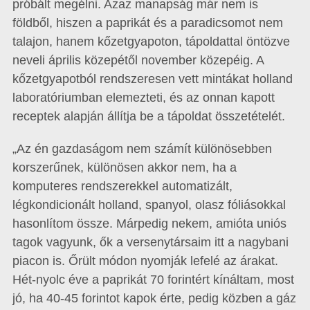
próbált megélni. Azaz manapság már nem is
földből, hiszen a paprikát és a paradicsomot nem
talajon, hanem kőzetgyapoton, tápoldattal öntözve
neveli április közepétől november közepéig. A
kőzetgyapotból rendszeresen vett mintákat holland
laboratóriumban elemezteti, és az onnan kapott
receptek alapján állítja be a tápoldat összetéte­lét.
„Az én gazdaságom nem számít különösebben
korszerűnek, különösen akkor nem, ha a
komputeres rendszerekkel automatizált,
légkondicionált holland, spanyol, olasz fóliásokkal
hasonlítom össze. Márpedig nekem, amióta uniós
tagok vagyunk, ők a versenytársaim itt a nagybani
piacon is. Őrült módon nyomják lefelé az árakat.
Hét-nyolc éve a paprikát 70 forintért kínáltam, most
jó, ha 40-45 forintot kapok érte, pedig közben a gáz