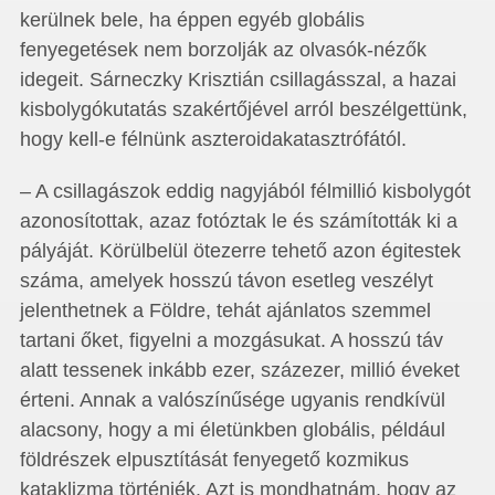
kerülnek bele, ha éppen egyéb globális
fenyegetések nem borzolják az olvasók-nézők
idegeit. Sárneczky Krisztián csillagásszal, a hazai
kisbolygókutatás szakértőjével arról beszélgettünk,
hogy kell-e félnünk aszteroidakatasztrófától.
– A csillagászok eddig nagyjából félmillió kisbolygót
azonosítottak, azaz fotóztak le és számították ki a
pályáját. Körülbelül ötezerre tehető azon égitestek
száma, amelyek hosszú távon esetleg veszélyt
jelenthetnek a Földre, tehát ajánlatos szemmel
tartani őket, figyelni a mozgásukat. A hosszú táv
alatt tessenek inkább ezer, százezer, millió éveket
érteni. Annak a valószínűsége ugyanis rendkívül
alacsony, hogy a mi életünkben globális, például
földrészek elpusztítását fenyegető kozmikus
kataklizma történjék. Azt is mondhatnám, hogy az