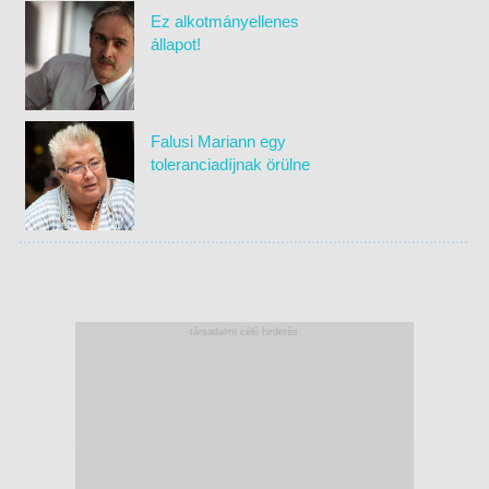
Ez alkotmányellenes
állapot!
Falusi Mariann egy
toleranciadíjnak örülne
társadalmi célú hirdetés