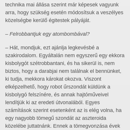
technika mai állása szerint már képesek vagyunk
arra, hogy szükség esetén módosítsuk a veszélyes
közelségbe kerülő égitestek pályáját.
– Felrobbantjuk egy atombombával?
– Hát, mondjuk, ezt ajánlja legkevésbé a
szakirodalom. Egyáltalán nem egyszerű egy ekkora
kisbolygót szétrobbantani, és ha sikerül is, nem
biztos, hogy a darabjai nem találnak el bennünket,
ki tudja, mekkora károkat okozva. Viszont
elképzelhető, hogy robot űrszondát küldünk a
kisbolygó felszínére, és annak hajtóműveivel
lendítjük ki az eredeti útvonalából. Egyes
számítások szerint esetenként az is elég volna, ha
egy nagyobb tömegű szondát az aszteroida
közelébe juttatnánk. Ennek a tömegvonzása évek