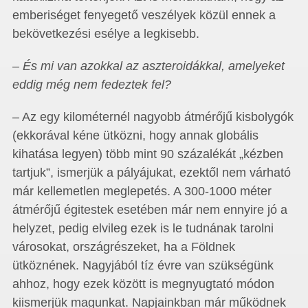
emberiséget fenyegető veszélyek közül ennek a
bekövetkezési esélye a legkisebb.
– És mi van azokkal az aszteroidákkal, amelyeket
eddig még nem fedeztek fel?
– Az egy kilométernél nagyobb átmérőjű kisbolygók
(ekkorával kéne ütközni, hogy annak globális
kihatása legyen) több mint 90 százalékát „kézben
tartjuk”, ismerjük a pályájukat, ezektől nem várható
már kellemetlen meglepetés. A 300-1000 méter
átmérőjű égitestek esetében már nem ennyire jó a
helyzet, pedig elvileg ezek is le tudnának tarolni
városokat, országrészeket, ha a Földnek
ütköznének. Nagyjából tíz évre van szükségünk
ahhoz, hogy ezek között is megnyugtató módon
kiismerjük magunkat. Napjainkban már működnek