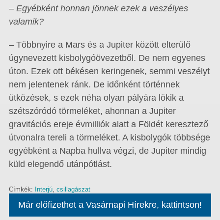
– Egyébként honnan jönnek ezek a veszélyes
valamik?
– Többnyire a Mars és a Jupiter között elterülő
úgynevezett kisbolygóövezetből. De nem egyenes
úton. Ezek ott békésen keringenek, semmi veszélyt
nem jelentenek ránk. De időnként történnek
ütközések, s ezek néha olyan pályára lökik a
szétszóródó törmeléket, ahonnan a Jupiter
gravitációs ereje évmilliók alatt a Földét keresztező
útvonalra tereli a törmeléket. A kisbolygók többsége
egyébként a Napba hullva végzi, de Jupiter mindig
küld elegendő utánpótlást.
Címkék:
Interjú
,
csillagászat
Már előfizethet a Vasárnapi Hírekre, kattintson!