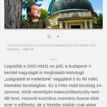
Sárneczky Krisztián szemmel tartja kisbolygóit (Németh András Péter
felvétele)
-
– Kép 1/2
hirdetes
Legutóbb a 2002 AM31-es jelű, a budapesti V.
kerület nagyságát is meghaladó kisbolygó
„száguldott el mellettünk” nagyjából 5 és fél millió
kilométer távolságban. Ez a Föld–Hold távolság 14-
szerese, tehát semmilyen katasztrófaveszély nem
állt fenn. Hasonló kozmikus esemény évente több
ezer is előfordul, de a hírekbe inkább csak akkor