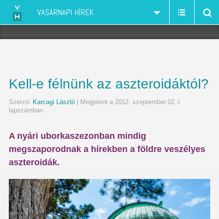
VASÁRNAPI HÍREK
Kell-e félnünk az aszteroidáktól?
Szerző:
Karcagi László
| Megjelent a 2012. szeptember 02.-i
lapszámban
A nyári uborkaszezonban mindig
megszaporodnak a hírekben a földre veszélyes
aszteroidák.