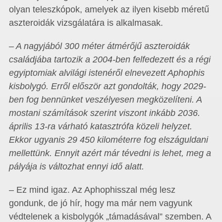
olyan teleszkópok, amelyek az ilyen kisebb méretű
aszteroidák vizsgálatára is alkalmasak.
– A nagyjából 300 méter átmérőjű aszteroidák
családjába tartozik a 2004-ben felfedezett és a régi
egyiptomiak alvilági istenéről elnevezett Aphophis
kisbolygó. Erről először azt gondolták, hogy 2029-
ben fog bennünket veszélyesen megközelíteni. A
mostani számítások szerint viszont inkább 2036.
április 13-ra várható katasztrófa közeli helyzet.
Ekkor ugyanis 29 450 kilométerre fog elszáguldani
mellettünk. Ennyit azért már tévedni is lehet, meg a
pályája is változhat ennyi idő alatt.
– Ez mind igaz. Az Aphophisszal még lesz
gondunk, de jó hír, hogy ma már nem vagyunk
védtelenek a kisbolygók „támadásával” szemben. A