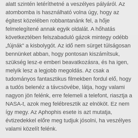
alatt szintén letéríthetné a veszélyes pályáról. Az
atombomba is használható volna úgy, hogy az
égitest közelében robbantanánk fel, a hője
felmelegítené annak egyik oldalát. A hőhatás
következtében felszabaduló gázok mintegy odébb
„fújnák” a kisbolygót. Az idő nem sürget túlságosan
bennünket abban, hogy pontosan kiszámítsuk,
szükség lesz-e emberi beavatkozásra, és ha igen,
melyik lesz a legjobb megoldás. Az csak a
tudományos fantasztikus filmekben fordul elő, hogy
a tudós belenéz a távcsövébe, látja, hogy valami
nagyon jön felénk, erre felemeli a telefont, riasztja a
NASA-t, azok meg felébresztik az elnököt. Ez nem
így megy. Az Aphophis esete is azt mutatja,
évtizedekkel előre meg tudjuk jósolni, ha veszélyes
valami közelít felénk.