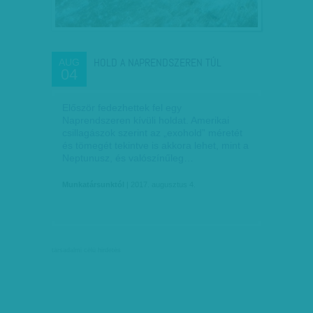
HOLD A NAPRENDSZEREN TÚL
AUG
04
Először fedezhettek fel egy
Naprendszeren kívüli holdat. Amerikai
csillagászok szerint az „exohold” méretét
és tömegét tekintve is akkora lehet, mint a
Neptunusz, és valószínűleg…
Munkatársunktól
| 2017. augusztus 4.
társadalmi célú hirdetés