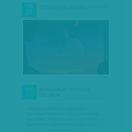
SZENZÁCIÓS BEJELENTÉS A NASA-TÓL
FEB
25
MICSODA VILÁG! VÉNUSZOM,
JAN
12
CSILLAGOM
Felhőtlen estéken és hajnalokon
különösen fényesen ragyog manapság
egy csillag. Vagyis bolygó az, a Vénusz, a
Naprendszer második bolygója, de a
népnyelv nem vétetlenül hívja…