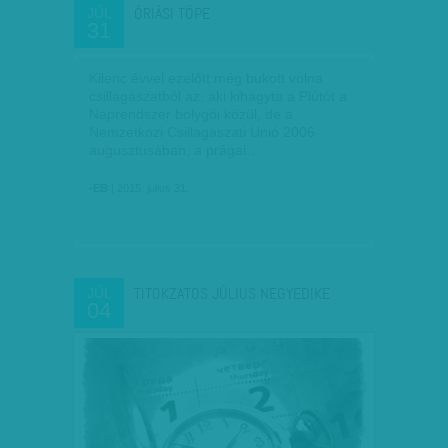
ÓRIÁSI TÖPE
JÚL
31
Kilenc évvel ezelőtt még bukott volna
csillagászatból az, aki kihagyta a Plútót a
Naprendszer bolygói közül, de a
Nemzetközi Csillagászati Unió 2006
augusztusában, a prágai…
-EB
| 2015. július 31.
TITOKZATOS JÚLIUS NEGYEDIKE
JÚL
04