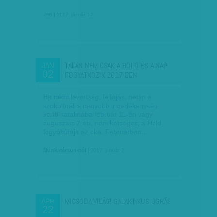
-EB
| 2017. január 12.
TALÁN NEM CSAK A HOLD ÉS A NAP
JAN
02
FOGYATKOZIK 2017-BEN
Ha némi levertség, fejfájás, netán a
szokottnál is nagyobb ingerlékenység
keríti hatalmába február 11-én vagy
augusztus 7-én, nem kétséges, a Hold
fogyókúrája az oka. Februárban…
Munkatársunktól
| 2017. január 2.
MICSODA VILÁG! GALAKTIKUS UGRÁS
ÁPR
22