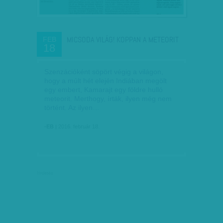
MICSODA VILÁG! KOPPAN A METEORIT
FEB
18
Szenzációként söpört végig a világon,
hogy a múlt hét elején Indiában megölt
egy embert, Kamarajt egy földre hulló
meteorit. Merthogy, írták, ilyen még nem
történt. Az ilyen…
-EB
| 2016. február 18.
hirdetés