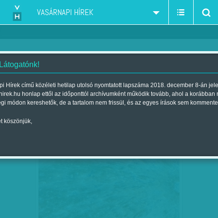
VASÁRNAPI HÍREK
 Látogatónk!
csillagászat
szűkítés:
i Hírek című közéleti hetilap utolsó nyomtatott lapszáma 2018. december 8-án jel
hirek.hu honlap ettől az időponttól archívumként működik tovább, ahol a korábban
égi módon kereshetők, de a tartalom nem frissül, és az egyes írások sem kommente
t köszönjük,
A HOLDKRÁTER FILOZÓFIÁJA
SZEP
29