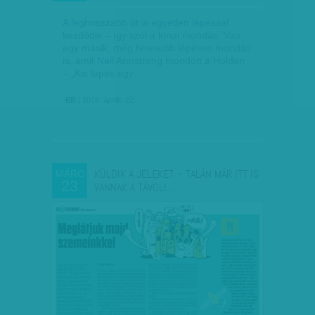
A leghosszabb út is egyetlen lépéssel
kezdődik – így szól a kínai mondás. Van
egy másik, még híresebb lépéses mondás
is, amit Neil Armstrong mondott a Holdon
– „Kis lépés egy…
-EB
| 2016. április 22.
KÜLDIK A JELEKET – TALÁN MÁR ITT IS
MÁRC
23
VANNAK A TÁVOLI…