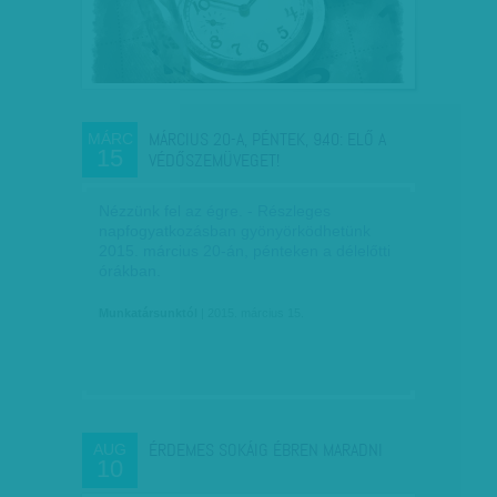
MÁRCIUS 20-A, PÉNTEK, 9.40: ELŐ A
MÁRC
15
VÉDŐSZEMÜVEGET!
Nézzünk fel az égre. - Részleges
napfogyatkozásban gyönyörködhetünk
2015. március 20-án, pénteken a délelőtti
órákban.
Munkatársunktól
| 2015. március 15.
ÉRDEMES SOKÁIG ÉBREN MARADNI
AUG
10