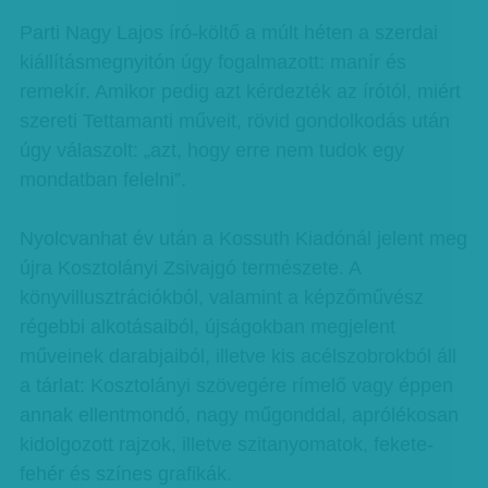
Parti Nagy Lajos író-költő a múlt héten a szerdai
kiállításmegnyitón úgy fogalmazott: manír és
remekír. Amikor pedig azt kérdezték az írótól, miért
szereti Tettamanti műveit, rövid gondolkodás után
úgy válaszolt: „azt, hogy erre nem tudok egy
mondatban felelni”.
Nyolcvanhat év után a Kossuth Kiadónál jelent meg
újra Kosztolányi Zsivajgó természete. A
könyvillusztrációkból, valamint a képzőművész
régebbi alkotásaiból, újságokban megjelent
műveinek darabjaiból, illetve kis acélszobrokból áll
a tárlat: Kosztolányi szövegére rímelő vagy éppen
annak ellentmondó, nagy műgonddal, aprólékosan
kidolgozott rajzok, illetve szitanyomatok, fekete-
fehér és színes grafikák.