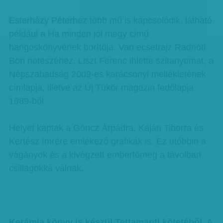
Esterházy Péterhez több mű is kapcsolódik, látható
például a Ha minden jól megy című
hangoskönyvének borítója. Van ecsetrajz Radnóti
Bori noteszéhez, Liszt Ferenc ihlette szitanyomat, a
Népszabadság 2009-es karácsonyi mellékletének
címlapja, illetve az Új Tükör magazin fedőlapja
1989-ből.
Helyet kaptak a Göncz Árpádra, Kaján Tiborra és
Kertész Imrére emlékező grafikák is. Ez utóbbin a
vágányok és a kivégzett embertömeg a távolban
csillagokká válnak.
Kerámia könyv is készül Tettamanti kötetéből. A