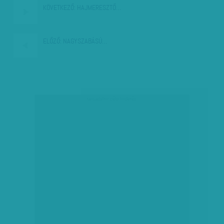
KÖVETKEZŐ:
HAJMERESZTŐ…
ELŐZŐ:
NAGYSZABÁSÚ…
társadalmi célú hirdetés