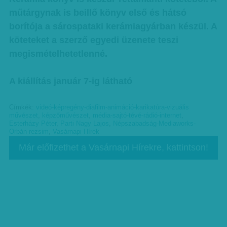
műtárgynak is beillő könyv első és hátsó
borítója a sárospataki kerámiagyárban készül. A
köteteket a szerző egyedi üzenete teszi
megismételhetetlenné.
A kiállítás január 7-ig látható
Címkék:
videó-képregény-diafilm-animáció-karikatúra-vizuális
művészet
,
képzőművészet
,
média-sajtó-tévé-rádió-internet
,
Esterházy Péter
,
Parti Nagy Lajos
,
Népszabadság-Mediaworks-
Orbán-rezsim
,
Vasárnapi Hírek
Már előfizethet a Vasárnapi Hírekre, kattintson!