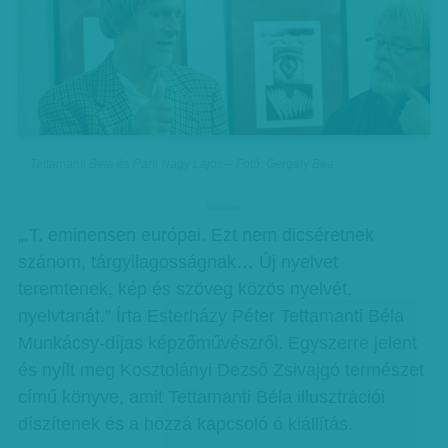
Tettamanti Béla és Parti Nagy Lajos – Fotó: Gergely Bea
hirdetes
„.T. eminensen európai. Ezt nem dicséretnek
szánom, tárgyilagosságnak… Új nyelvet
teremtenek, kép és szöveg közös nyelvét,
nyelvtanát.” Írta Esterházy Péter Tettamanti Béla
Munkácsy-díjas képzőművészről. Egyszerre jelent
és nyílt meg Kosztolányi Dezső Zsivajgó természet
című könyve, amit Tettamanti Béla illusztrációi
díszítenek és a hozzá kapcsoló ó kiállítás.