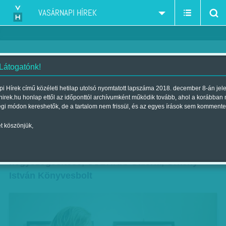
VASÁRNAPI HÍREK
 Látogatónk!
Közös nyelv - Tettamanti Béla: A
i Hírek című közéleti hetilap utolsó nyomtatott lapszáma 2018. december 8-án jel
hirek.hu honlap ettől az időponttól archívumként működik tovább, ahol a korábban
kör négyszögesítése
égi módon kereshetők, de a tartalom nem frissül, és az egyes írások sem kommente
Szerző:
K. V.
| Megjelent a 2016. november 19.-i lapszámban
t köszönjük,
Közös nyelv - Tettamanti Béla: A kör
négyszögesítése, CULTiRiS Galéria, Örkény
István Könyvesbolt