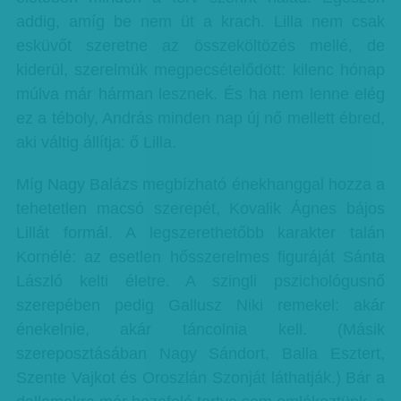
addig, amíg be nem üt a krach. Lilla nem csak
esküvőt szeretne az összeköltözés mellé, de
kiderül, szerelmük megpecsételődött: kilenc hónap
múlva már hárman lesznek. És ha nem lenne elég
ez a téboly, András minden nap új nő mellett ébred,
aki váltig állítja: ő Lilla.
Míg Nagy Balázs megbízható énekhanggal hozza a
tehetetlen macsó szerepét, Kovalik Ágnes bájos
Lillát formál. A legszerethetőbb karakter talán
Kornélé: az esetlen hősszerelmes figuráját Sánta
László kelti életre. A szingli pszichológusnő
szerepében pedig Gallusz Niki remekel: akár
énekelnie, akár táncolnia kell. (Másik
szereposztásában Nagy Sándort, Balla Esztert,
Szente Vajkot és Oroszlán Szonját láthatják.) Bár a