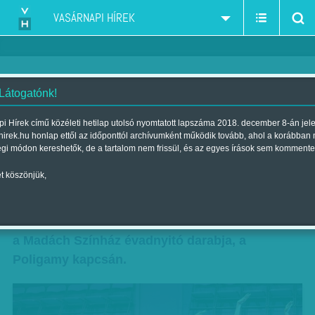
VASÁRNAPI HÍREK
 Látogatónk!
Lillák hada
i Hírek című közéleti hetilap utolsó nyomtatott lapszáma 2018. december 8-án jel
hirek.hu honlap ettől az időponttól archívumként működik tovább, ahol a korábban
Szerző:
Hardi Judit
| Megjelent a 2013. november 10.-i lapszámban
égi módon kereshetők, de a tartalom nem frissül, és az egyes írások sem kommente
t köszönjük,
Könnyed flörttel meghódítani a világ összes
nőjét vagy boldoggá tenni egyetlenegyet?
Ehhez hasonló kérdéseket fogalmazhatunk meg
a Madách Színház évadnyitó darabja, a
Poligamy kapcsán.