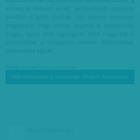
dallamokra már hazafelé tartva sem emlékeztünk, a
szöveg is döccent néhol, kecskerímből, szakállas
poénból is jutott jócskán, sőt, párszor komolyan
megbántuk, hogy otthon hagytuk a füldugónkat,
mégis, egész este vigyorgunk. Mert magunkat is
viszontláttuk a színpadon, minden félelmünkkel,
rigolyánkkal együtt.
Címkék:
színház-Teátrum rovat
,
kritika
Már előfizethet a Vasárnapi Hírekre, kattintson!
KÖVETKEZŐ:
SÖTÉT TITKOK A…