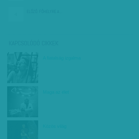
ELŐZŐ:
FŐHELYRE A…
KAPCSOLÓDÓ CIKKEK
A fiatalság izgalma
Maga az élet
Közös világ