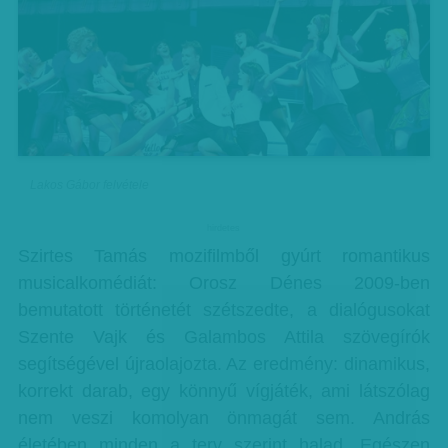
Lakos Gábor felvétele
hirdetes
Szirtes Tamás mozifilmből gyúrt romantikus
musicalkomédiát: Orosz Dénes 2009-ben
bemutatott történetét szétszedte, a dialógusokat
Szente Vajk és Galambos Attila szövegírók
segítségével újraolajozta. Az eredmény: dinamikus,
korrekt darab, egy könnyű vígjáték, ami látszólag
nem veszi komolyan önmagát sem. András
életében minden a terv szerint halad. Egészen