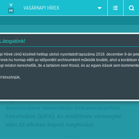
VASÁRNAPI HÍREK
 Látogatónk!
Magyar film sikere: elhozta a
i Hírek című közéleti hetilap utolsó nyomtatott lapszáma 2018. december 8-án jel
hirek.hu honlap ettől az időponttól archívumként működik tovább, ahol a korábban
legjobb elsőfilmes díját
égi módon kereshetők, de a tartalom nem frissül, és az egyes írások sem kommente
Szerző:
K. V.
| Megjelent a 2014. november 30.-i lapszámban
t köszönjük,
Hörcher Gábor Drifter című alkotása elnyerte a
legjobb elsőfilmes díjat pénteken az
Amszterdami Nemzetközi Dokumentumfilm
Fesztiválon (IDFA). Az elsőfilmes versenybe
idén 15 alkotás kapott meghívást.
hirdetes