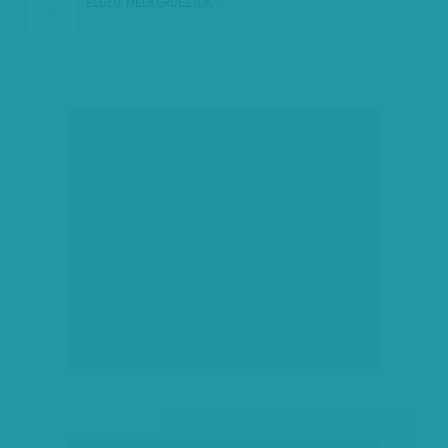
ELŐZŐ:
MEGKÉRDEZTÜK…
társadalmi célú hirdetés
hirdetés