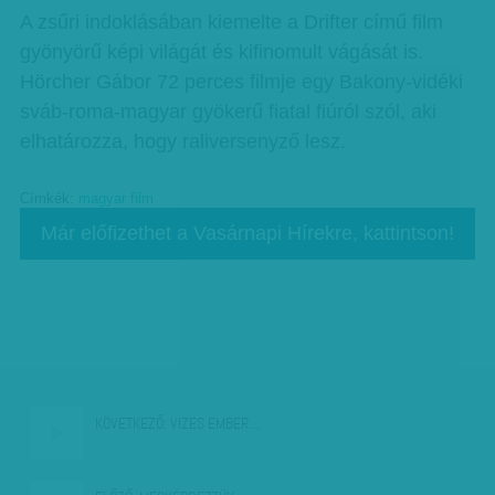
A zsűri indoklásában kiemelte a Drifter című film
gyönyörű képi világát és kifinomult vágását is.
Hörcher Gábor 72 perces filmje egy Bakony-vidéki
sváb-roma-magyar gyökerű fiatal fiúról szól, aki
elhatározza, hogy raliversenyző lesz.
Címkék:
magyar film
Már előfizethet a Vasárnapi Hírekre, kattintson!
KÖVETKEZŐ:
VIZES EMBER…