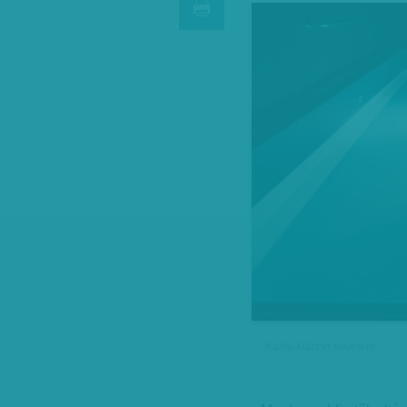
Kállai Márton felvétele