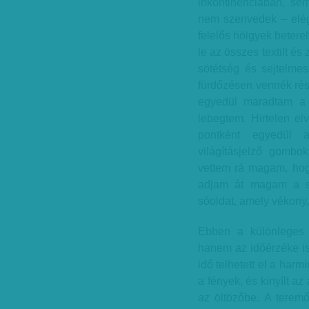
inkontinenciában, se
nem szenvedek – elég 
felelős hölgyek betere
le az összes textilt és
sötétség és sejtelmes
fürdőzésen vennék rész
egyedül maradtam a 
lebegtem. Hirtelen el
pontként egyedül a
világításjelző gombo
vettem rá magam, hogy
adjam át magam a sú
sóoldat, amely vékony
Ebben a különleges 
hanem az időérzéke is
idő telhetett el a harm
a fények, és kinyílt a
az öltözőbe. A teremő