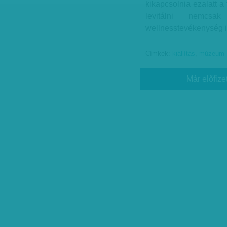
kikapcsolnia ezalatt a 
levitálni nemcsak
wellnesstevékenység i
Címkék:
kiállítás
,
múzeum
Már előfize