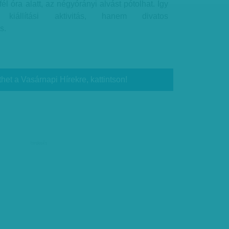
fél óra alatt, az négyórányi alvást pótolhat. Így
 kiállítási aktivitás, hanem divatos
s.
thet a Vasárnapi Hírekre, kattintson!
hirdetés