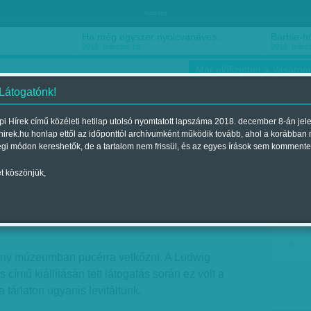
hirdetés
Ha még egyszer nyolcvanéves…
Barbie-h
2018. március 16.
2018. márci
Már előfizethet a Vasárnap
 Látogatónk!
i Hírek című közéleti hetilap utolsó nyomtatott lapszáma 2018. december 8-án jel
hirek.hu honlap ettől az időponttól archívumként működik tovább, ahol a korábban
ókusz
Szerintem
Ízlés
Sport
égi módon kereshetők, de a tartalom nem frissül, és az egyes írások sem kommente
t köszönjük,
a Ludwigban
elent a 2012. október 07.-i lapszámban
y múzeumban pucérra vetkőzni. A Ludwig
mű kiállításán tett látogatás során ez volt a
 tárlaton ugyanis levitáltunk.