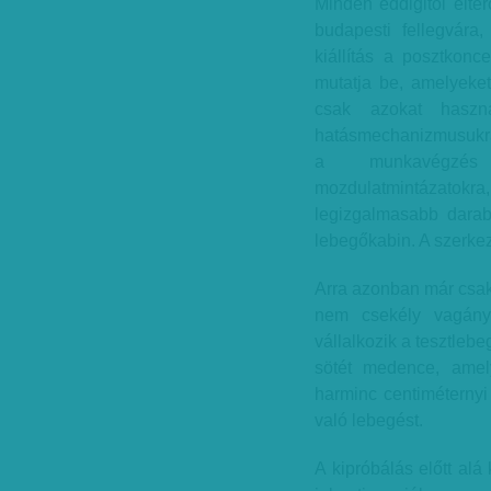
Minden eddigitől eltér
budapesti fellegvár
kiállítás a posztkonce
mutatja be, amelyeket 
csak azokat haszná
hatásmechanizmusukra
a munkavégzés 
mozdulatmintázatokra
legizgalmasabb darab
lebegőkabin. A szerkez
Arra azonban már csak 
nem csekély vagánys
vállalkozik a tesztlebe
sötét medence, amely
harminc centiméternyi 
való lebegést.
A kipróbálás előtt alá 