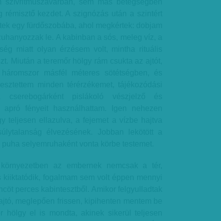
m szívritmuszavarban, sem más betegségben
rémisztő kezdet. A szignózás után a szintért
ltek egy fürdőszobába, ahol megkértek: dobjam
 zuhanyozzak le. A kabinban a sós, meleg víz, a
ség miatt olyan érzésem volt, mintha rituális
t. Miután a teremőr hölgy rám csukta az ajtót,
háromszor másfél méteres sötétségben, és
vesztettem minden térérzékemet, tájékozódási
 cserebogárként pislákoló vészjelző és
k apró fényeit használhattam. Igen nehezen
 teljesen ellazulva, a fejemet a vízbe hajtva
lytalanság élvezésének. Jobban lekötött a
, puha selyemruhaként vonta körbe testemet.
környezetben az embernek nemcsak a tér,
 kiiktatódik, fogalmam sem volt éppen mennyi
incöt perces kabintesztből. Amikor felgyulladtak
z ajtó, meglepően frissen, kipihenten mentem be
r hölgy el is mondta, akinek sikerül teljesen