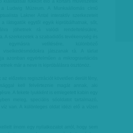
ő kiállítással rukkolt elő a kortárs művészetek
a, a Ludwig Múzeum. A Munkaállomás című
ptualista Lakner Antal interaktív szerkezeteit
a látogatók egytől egyik kipróbálhatnak, sőt,
lva jöhetnek rá valódi rendeltetésükre,
. A szerkezetek a szabadidős tevékenység és
egymásra vetítésére, különböző
, viselkedésmódokra játszanak rá. A tárlat
ja azonban egyértelműen a mikrogravitációs
etnek már a neve is kipróbálásra ösztönöz.
az előzetes regisztrációt követően derült fény,
ággal kell felvérteznie magát annak, aki
gésre. A fekete lyukként is emlegetett kabin egy
ben meleg, speciális sóoldatot tartalmazó,
víz van. A különleges oldat idézi elő a vízen
kellett írnom egy nyilatkozatot arról, hogy sem