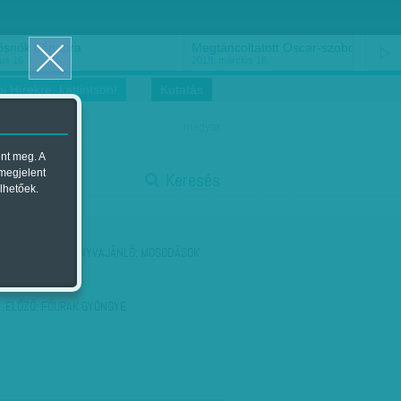
ősnők nőnapra
Megtáncoltatott Oscar-szobor
us 16.
2018. március 16.
i Hírekre, kattintson!
Kutatás
magyar
ent meg. A
start
 megjelent
Keresés
lhetőek.
stop
KÖVETKEZŐ:
KÖNYVAJÁNLÓ: MOSODÁSOK
KÉPZELETE
ELŐZŐ:
FŐURAK GYÖNGYE