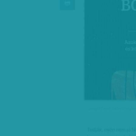
Joacim Lund: Szőröstül-bőröst
Tudják, miért nem jó N