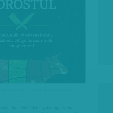
ül - Typotex, 2017. 272 oldal. Fordította: Vaskó Ildikó
hirdetes
orvégiában élni? Mert olyan drága az étel,