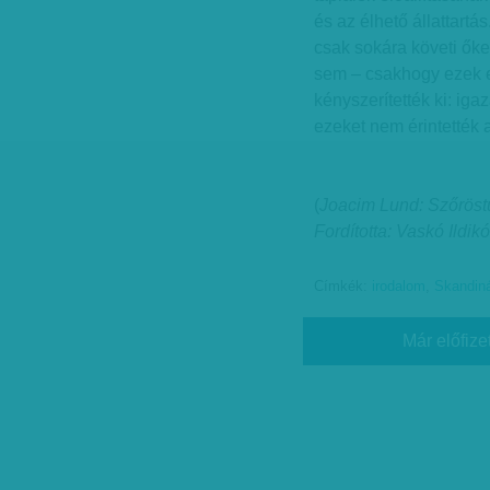
és az élhető állattartá
csak sokára követi ők
sem – csakhogy ezek e
kényszerítették ki: ig
ezeket nem érintették 
(
Joacim Lund: Szőröstü
Fordította: Vaskó Ildikó
Címkék:
irodalom
,
Skandin
Már előfize