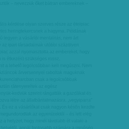
gyasztók – nevezzük őket bátran embereknek –
is kérdése olyan szerves része az ételpiac
cetes heringtekercsnek a hagyma. Példának
ű legyen a vásárlói mentalitás, nem árt
 az ipari társadalmak utóbbi százötven
 piac azzal nyomasztotta az embereket, hogy
m is étkezés) szükséges rossz,
it a lehető legolcsóbban kell megúszni. Nem
házláncok árversennyel raboltak maguknak
onkurenciaharcban csak a legolcsóbbak
aztán rátenyereltek az egész
ényük-kedvük szerint rángatták a gazdákat és
ozva létre az állatbántalmazásra, „vegyiparra”
. És ez a vásárlókat csak nagyon későn kezdte
 megundorodtak az egyenízektől – és lett elég
az a helyzet, hogy minél távolabb él valaki a
k helyétől, annál fontosabb számára a minőség