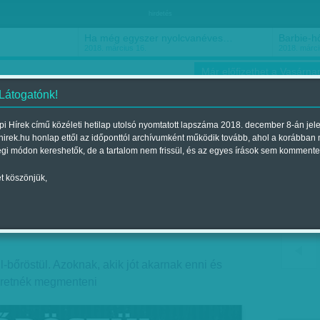
hirdetés
Ha még egyszer nyolcvanéves…
Barbie-h
2018. március 16.
2018. márci
Már előfizethet a Vasárnap
 Látogatónk!
i Hírek című közéleti hetilap utolsó nyomtatott lapszáma 2018. december 8-án jel
hirek.hu honlap ettől az időponttól archívumként működik tovább, ahol a korábban
ókusz
Szerintem
Ízlés
Sport
égi módon kereshetők, de a tartalom nem frissül, és az egyes írások sem kommente
t köszönjük,
zak
nt a 2017. december 09.-i lapszámban
-bőröstül. Azoknak, akik jót akarnak enni és
zeretnék megmenteni