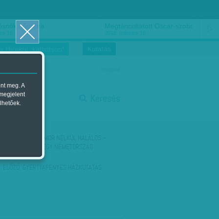
ősnők nőnapra
Megtáncoltatott Oscar-szobor
us 16.
2018. március 16.
i Hírekre, kattintson!
Kutatás
magyar
ent meg. A
start
 megjelent
Keresés
lhetőek.
stop
KÖVETKEZŐ:
HUMOR NÉLKÜL HALÁLOS –
VOLT EGYSZER EGY NÉMETORSZÁG
ELŐZŐ:
GYERTYAFÉNYES HÁZKUTATÁS