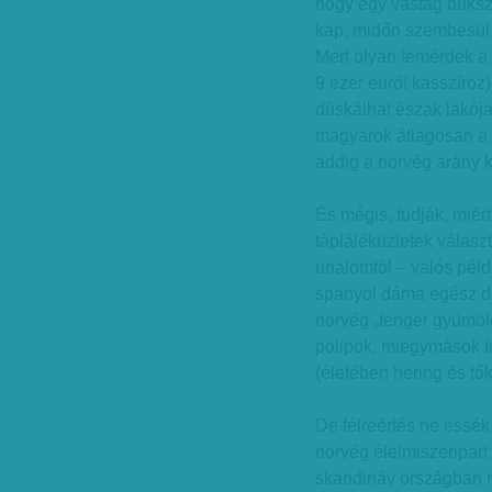
hogy egy vastag buksz
kap, midőn szembesül a
Mert olyan temérdek a 
9 ezer eurót kasszíroz
dúskálhat észak lakója.
magyarok átlagosan a f
addig a norvég arány k
És mégis, tudják, miér
tápláléküzletek válasz
unalomtól – valós péld
spanyol dáma egész dé
norvég „tenger gyümölc
polipok, miegymások 
(életében hering és tő
De félreértés ne essék
norvég élelmiszeripart 
skandináv országban m