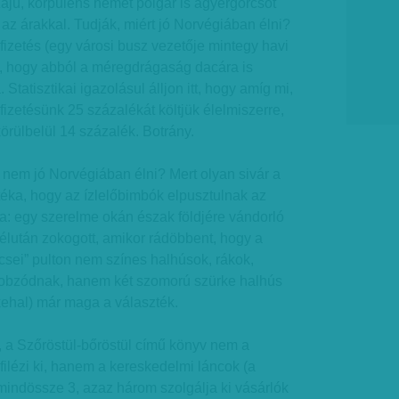
ájú, korpulens német polgár is agyérgörcsöt
z árakkal. Tudják, miért jó Norvégiában élni?
fizetés (egy városi busz vezetője mintegy havi
), hogy abból a méregdrágaság dacára is
 Statisztikai igazolásul álljon itt, hogy amíg mi,
izetésünk 25 százalékát költjük élelmiszerre,
örülbelül 14 százalék. Botrány.
t nem jó Norvégiában élni? Mert olyan sivár a
téka, hogy az ízlelőbimbók elpusztulnak az
a: egy szerelme okán észak földjére vándorló
lután zokogott, amikor rádöbbent, hogy a
sei” pulton nem színes halhúsok, rákok,
tobzódnak, hanem két szomorú szürke halhús
kehal) már maga a választék.
, a Szőröstül-bőröstül című könyv nem a
filézi ki, hanem a kereskedelmi láncok (a
indössze 3, azaz három szolgálja ki vásárlók