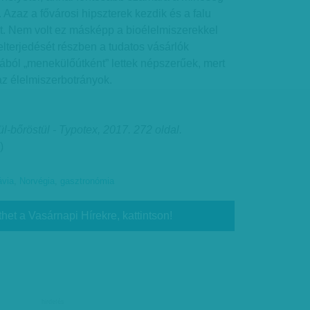
s. Azaz a fővárosi hipszterek kezdik és a falu
et. Nem volt ez másképp a bioélelmiszerekkel
lterjedését részben a tudatos vásárlók
azából „menekülőútként” lettek népszerűek, mert
az élelmiszerbotrányok.
l-bőröstül - Typotex, 2017. 272 oldal.
)
ávia
,
Norvégia
,
gasztronómia
thet a Vasárnapi Hírekre, kattintson!
hirdetés