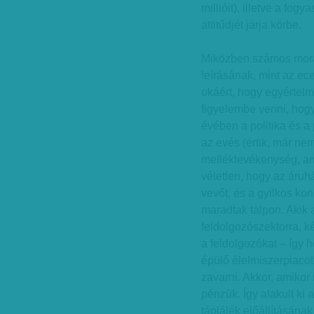
millióit), illetve a fo
attitűdjét járja körbe.
Miközben számos morál
leírásának, mint az e
okáért, hogy egyértelm
figyelembe venni, hogy
évében a politika és a
az evés (értik, már ne
melléktevékenység, am
véletlen, hogy az áru
vevőt, és a gyilkos k
maradtak talpon. Akik 
feldolgozószektorra, k
a feldolgozókat – így h
épülő élelmiszerpiacot
zavarni. Akkor, amikor
pénzük. Így alakult ki 
táplálék előállításána