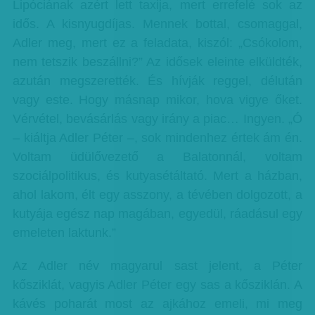
Lipóciának azért lett taxija, mert errefelé sok az
idős. A kisnyugdíjas. Mennek bottal, csomaggal,
Adler meg, mert ez a feladata, kiszól: „Csókolom,
nem tetszik beszállni?” Az idősek eleinte elküldték,
azután megszerették. És hívják reggel, délután
vagy este. Hogy másnap mikor, hova vigye őket.
Vérvétel, bevásárlás vagy irány a piac… Ingyen. „Ó
– kiáltja Adler Péter –, sok mindenhez értek ám én.
Voltam üdülővezető a Balatonnál, voltam
szociálpolitikus, és kutyasétáltató. Mert a házban,
ahol lakom, élt egy asszony, a tévében dolgozott, a
kutyája egész nap magában, egyedül, ráadásul egy
emeleten laktunk.”
Az Adler név magyarul sast jelent, a Péter
kősziklát, vagyis Adler Péter egy sas a kősziklán. A
kávés poharát most az ajkához emeli, mi meg