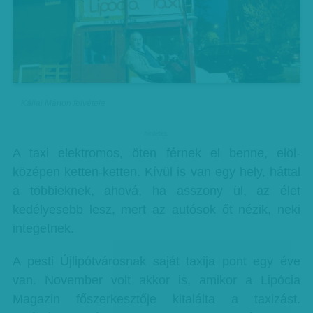
Kállai Márton felvétele
hirdetes
A taxi elektromos, öten férnek el benne, elöl-
középen ketten-ketten. Kívül is van egy hely, háttal
a többieknek, ahová, ha asszony ül, az élet
kedélyesebb lesz, mert az autósok őt nézik, neki
integetnek.
A pesti Újlipótvárosnak saját taxija pont egy éve
van. November volt akkor is, amikor a Lipócia
Magazin főszerkesztője kitalálta a taxizást.