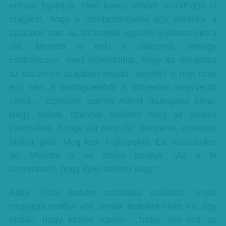
erősen figyeljük, mert kevés ember mondhatja el
magáról, hogy a combcsontjából egy darabka a
szájában van, az állcsontját ugyanis lyukasra ette a
rák. Mondta is neki a doktornő, nehogy
csókolózzon, mert előfordulhat, hogy az állkapcsa
az asszonya szájában marad. Veséből is már csak
egy van, a vastagbeléből is kinyestek negyvenöt
centit… Egyesek szerint Adlert mutogatni kéne.
Négy rákkal, tizenhat műtéttel meg az örökös
jókedvével. Ahogy süt meg főz. Kenyeret, szalagos
fánkot, pitét. Meg fest. Tájképeket. És nótaestekre
jár. Mondta is az orvos barátja: „Az a te
szerencséd, hogy ilyen bohém vagy.”
Adler Péter bohém családba született. Anyai
nagyapja erdélyi volt, annak testvére híres író, úgy
hívták, hogy Molter Károly. „Tudja, hol volt az