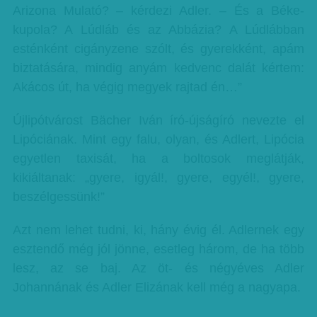
Arizona Mulató? – kérdezi Adler. – És a Béke-
kupola? A Lúdláb és az Abbázia? A Lúdlábban
esténként cigányzene szólt, és gyerekként, apám
biztatására, mindig anyám kedvenc dalát kértem:
Akácos út, ha végig megyek rajtad én…”
Újlipótvárost Bächer Iván író-újságíró nevezte el
Lipóciának. Mint egy falu, olyan, és Adlert, Lipócia
egyetlen taxisát, ha a boltosok meglátják,
kikiáltanak: „gyere, igyál!, gyere, egyél!, gyere,
beszélgessünk!”
Azt nem lehet tudni, ki, hány évig él. Adlernek egy
esztendő még jól jönne, esetleg három, de ha több
lesz, az se baj. Az öt- és négyéves Adler
Johannának és Adler Elizának kell még a nagyapa.