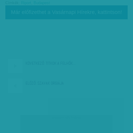
Címkék:
Riport
,
Budapest
Már előfizethet a Vasárnapi Hírekre, kattintson!
KÖVETKEZŐ:
TITKOK A FELHŐK…
ELŐZŐ:
SZAVAK ORGIÁJA
társadalmi célú hirdetés