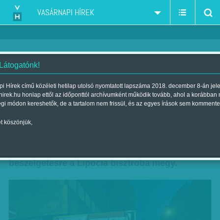
VASÁRNAPI HÍREK
 Látogatónk!
Sas a kősziklán
i Hírek című közéleti hetilap utolsó nyomtatott lapszáma 2018. december 8-án jel
hirek.hu honlap ettől az időponttól archívumként működik tovább, ahol a korábban
Szerző:
Scipiades Erzsébet
| Megjelent a 2012. november 25.-i
égi módon kereshetők, de a tartalom nem frissül, és az egyes írások sem kommente
lapszámban
t köszönjük,
Lipócia taxisa hatvankét éves, úgy hívják, hogy
Adler Péter, és egy kávéra meg egy kis
beszélgetésre a Lipócia bisztróba megy.