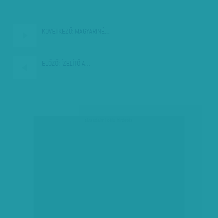
KÖVETKEZŐ:
MAGYARINÉ…
ELŐZŐ:
ÍZELÍTŐ A…
társadalmi célú hirdetés