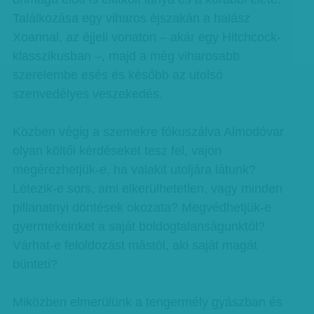
Találkozása egy viharos éjszakán a halász
Xoannal, az éjjeli vonaton – akár egy Hitchcock-
klasszikusban –, majd a még viharosabb
szerelembe esés és később az utolsó
szenvedélyes veszekedés.
Közben végig a szemekre fókuszálva Almodóvar
olyan költői kérdéseket tesz fel, vajon
megérezhetjük-e, ha valakit utoljára látunk?
Létezik-e sors, ami elkerülhetetlen, vagy minden
pillanatnyi döntések okozata? Megvédhetjük-e
gyermekeinket a saját boldogtalanságunktól?
Várhat-e feloldozást mástól, aki saját magát
bünteti?
Miközben elmerülünk a tengermély gyászban és