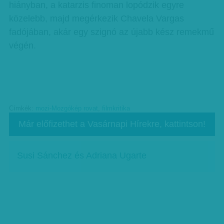
hiányban, a katarzis finoman lopódzik egyre
közelebb, majd megérkezik Chavela Vargas
fadójában, akár egy szignó az újabb kész remekmű
végén.
Címkék:
mozi-Mozgókép rovat
,
filmkritika
Már előfizethet a Vasárnapi Hírekre, kattintson!
Susi Sánchez és Adriana Ugarte