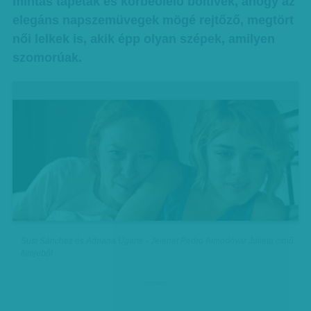
mintás tapéták és körbeölelő boltívek, ahogy az
elegáns napszemüvegek mögé rejtőző, megtört
női lelkek is, akik épp olyan szépek, amilyen
szomorúak.
Susi Sánchez és Adriana Ugarte - Jelenet Pedro Almodóvar Julieta című
filmjéből
hirdetes