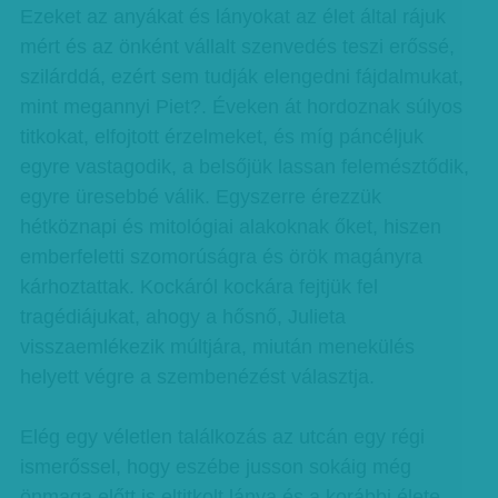
Ezeket az anyákat és lányokat az élet által rájuk
mért és az önként vállalt szenvedés teszi erőssé,
szilárddá, ezért sem tudják elengedni fájdalmukat,
mint megannyi Piet?. Éveken át hordoznak súlyos
titkokat, elfojtott érzelmeket, és míg páncéljuk
egyre vastagodik, a belsőjük lassan felemésztődik,
egyre üresebbé válik. Egyszerre érezzük
hétköznapi és mitológiai alakoknak őket, hiszen
emberfeletti szomorúságra és örök magányra
kárhoztattak. Kockáról kockára fejtjük fel
tragédiájukat, ahogy a hősnő, Julieta
visszaemlékezik múltjára, miután menekülés
helyett végre a szembenézést választja.
Elég egy véletlen találkozás az utcán egy régi
ismerőssel, hogy eszébe jusson sokáig még
önmaga előtt is eltitkolt lánya és a korábbi élete.