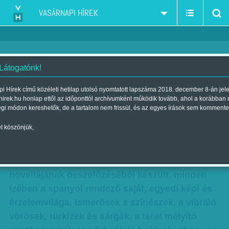
VASÁRNAPI HÍREK
 Látogatónk!
Szépek és szomorúak - Julieta
i Hírek című közéleti hetilap utolsó nyomtatott lapszáma 2018. december 8-án jel
hirek.hu honlap ettől az időponttól archívumként működik tovább, ahol a korábban
Szerző:
Bálint Orsolya
| Megjelent a 2017. május 06.-i lapszámban
égi módon kereshetők, de a tartalom nem frissül, és az egyes írások sem kommente
t köszönjük,
Torokszorítóan gyönyörű és bensőséges
melodráma Pedro Almodóvar 20. filmje, mely
noha az irodalmi Nobel-díjas Alice Munro három
novellájának összefűzéséből készült, minden
ízében a spanyol rendező saját, egyedi képi és
érzelemvilága. Ismerősek a színészek, a vibráló
vörösek, türkizek és sárgák, a teret mélyítő