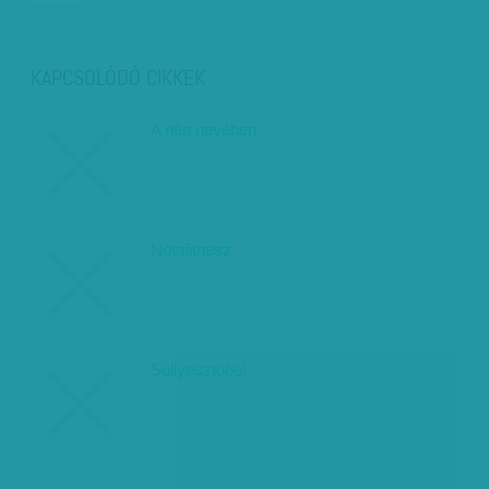
KAPCSOLÓDÓ CIKKEK
A nép nevében
Nótafitnesz
Süllyesztőbe!