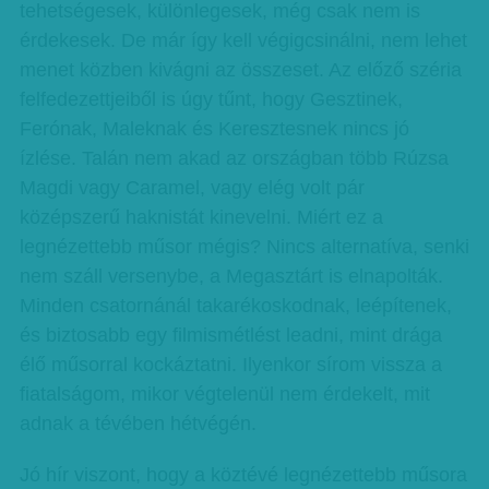
tehetségesek, különlegesek, még csak nem is
érdekesek. De már így kell végigcsinálni, nem lehet
menet közben kivágni az összeset. Az előző széria
felfedezettjeiből is úgy tűnt, hogy Gesztinek,
Ferónak, Maleknak és Keresztesnek nincs jó
ízlése. Talán nem akad az országban több Rúzsa
Magdi vagy Caramel, vagy elég volt pár
középszerű haknistát kinevelni. Miért ez a
legnézettebb műsor mégis? Nincs alternatíva, senki
nem száll versenybe, a Megasztárt is elnapolták.
Minden csatornánál takarékoskodnak, leépítenek,
és biztosabb egy filmismétlést leadni, mint drága
élő műsorral kockáztatni. Ilyenkor sírom vissza a
fiatalságom, mikor végtelenül nem érdekelt, mit
adnak a tévében hétvégén.
Jó hír viszont, hogy a köztévé legnézettebb műsora