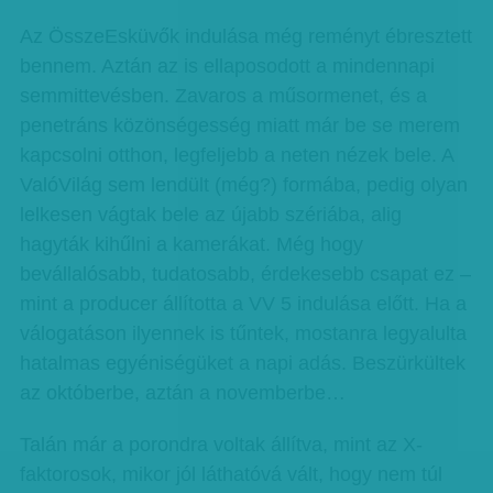
Az ÖsszeEsküvők indulása még reményt ébresztett
bennem. Aztán az is ellaposodott a mindennapi
semmittevésben. Zavaros a műsormenet, és a
penetráns közönségesség miatt már be se merem
kapcsolni otthon, legfeljebb a neten nézek bele. A
ValóVilág sem lendült (még?) formába, pedig olyan
lelkesen vágtak bele az újabb szériába, alig
hagyták kihűlni a kamerákat. Még hogy
bevállalósabb, tudatosabb, érdekesebb csapat ez –
mint a producer állította a VV 5 indulása előtt. Ha a
válogatáson ilyennek is tűntek, mostanra legyalulta
hatalmas egyéniségüket a napi adás. Beszürkültek
az októberbe, aztán a novemberbe…
Talán már a porondra voltak állítva, mint az X-
faktorosok, mikor jól láthatóvá vált, hogy nem túl