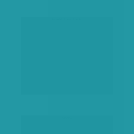
társadalmi célú hirdetés
hirdetés