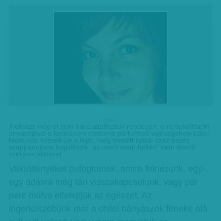
hirdetes
Alekoszt még el sem búcsúztathattuk rendesen, erre beköltözött
anyukájával a konkurens csatorna párkereső valóságshow-jába.
Most már kössék be a fejét, még mielőtt újabb százrészes
szappanopera foglalkozik „az isteni testű hellén” nem létező
szerelmi életével.
Vaktöltényeket pufogtatnak, amire felnézünk, egy-
egy adásra még tán visszakapcsolunk, vagy pár
perc múlva elfelejtjük az egészet. Az
ingerküszöbünk már a chilei bányászok feneke alá