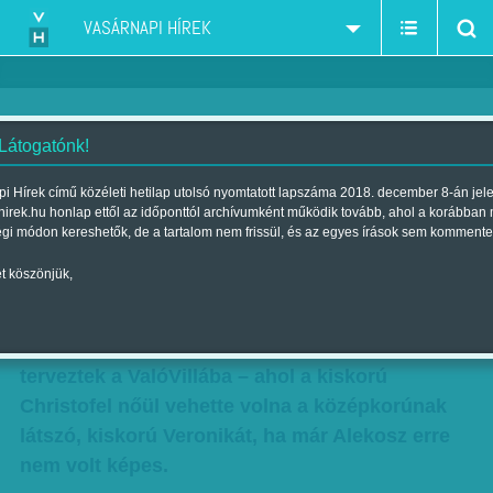
VASÁRNAPI HÍREK
 Látogatónk!
Vaktölténnyel lövöldöznek
i Hírek című közéleti hetilap utolsó nyomtatott lapszáma 2018. december 8-án jel
hirek.hu honlap ettől az időponttól archívumként működik tovább, ahol a korábban
Szerző:
Bálint Orsolya
| Megjelent a 2011. november 13.-i lapszámban
égi módon kereshetők, de a tartalom nem frissül, és az egyes írások sem kommente
t köszönjük,
Nagy időket élünk, szinte naponta újabb
„médiatörténeti eseménnyel” soroznak
bennünket a kereskedelmi tévék. Esküvőt
terveztek a ValóVillába – ahol a kiskorú
Christofel nőül vehette volna a középkorúnak
látszó, kiskorú Veronikát, ha már Alekosz erre
nem volt képes.