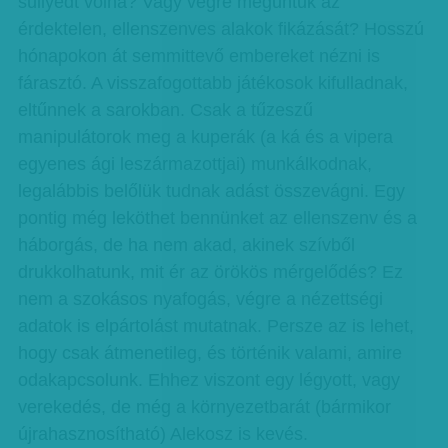
süllyedt volna? Vagy végre meguntuk az
érdektelen, ellenszenves alakok fikázását? Hosszú
hónapokon át semmittevő embereket nézni is
fárasztó. A visszafogottabb játékosok kifulladnak,
eltűnnek a sarokban. Csak a tűzeszű
manipulátorok meg a kuperák (a ká és a vipera
egyenes ági leszármazottjai) munkálkodnak,
legalábbis belőlük tudnak adást összevágni. Egy
pontig még leköthet bennünket az ellenszenv és a
háborgás, de ha nem akad, akinek szívből
drukkolhatunk, mit ér az örökös mérgelődés? Ez
nem a szokásos nyafogás, végre a nézettségi
adatok is elpártolást mutatnak. Persze az is lehet,
hogy csak átmenetileg, és történik valami, amire
odakapcsolunk. Ehhez viszont egy légyott, vagy
verekedés, de még a környezetbarát (bármikor
újrahasznosítható) Alekosz is kevés.