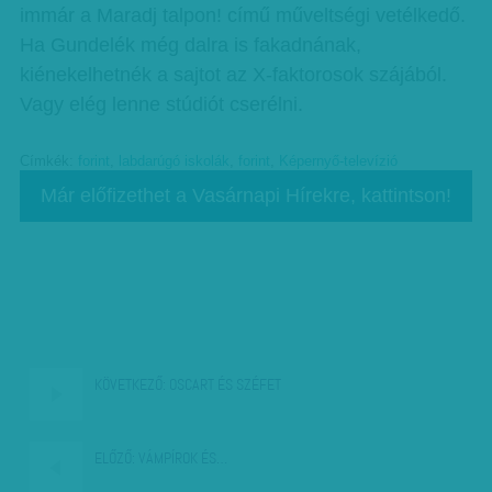
immár a Maradj talpon! című műveltségi vetélkedő.
Ha Gundelék még dalra is fakadnának,
kiénekelhetnék a sajtot az X-faktorosok szájából.
Vagy elég lenne stúdiót cserélni.
Címkék:
forint
,
labdarúgó iskolák
,
forint
,
Képernyő-televízió
Már előfizethet a Vasárnapi Hírekre, kattintson!
KÖVETKEZŐ:
OSCART ÉS SZÉFET
ELŐZŐ:
VÁMPÍROK ÉS…