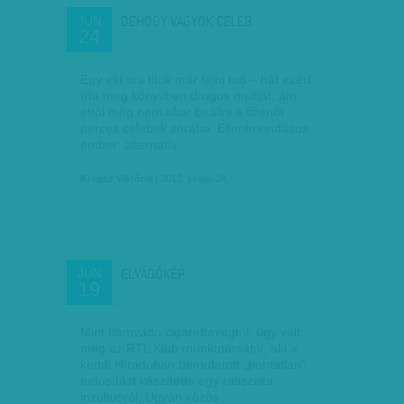
DEHOGY VAGYOK CELEB
JÚN
24
Egy ekkora titok már fájni tud – hát ezért
írta meg könyvben drogos múltját, ám
ettől még nem akar beállni a tizenöt
perces celebek sorába. Ellentmondásos
ember: alternatív…
Krausz Viktória
| 2012. június 24.
ELVÁGÓKÉP
JÚN
19
Mint hamvadó cigarettavégtől, úgy vált
meg az RTL Klub munkatársától, aki a
keddi Híradóban bemutatott „pontatlan”
tudósítást készítette egy rasszista
inzultusról. Ugyan közös…