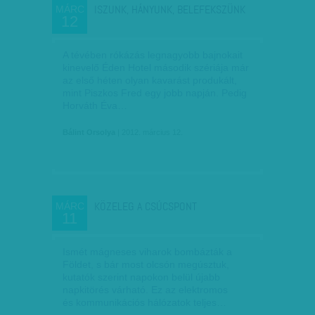
ISZUNK, HÁNYUNK, BELEFEKSZÜNK
MÁRC
12
A tévében rókázás legnagyobb bajnokait
kinevelő Éden Hotel második szériája már
az első héten olyan kavarást produkált,
mint Piszkos Fred egy jobb napján. Pedig
Horváth Éva…
Bálint Orsolya
| 2012. március 12.
KÖZELEG A CSÚCSPONT
MÁRC
11
Ismét mágneses viharok bombázták a
Földet, s bár most olcsón megúsztuk,
kutatók szerint napokon belül újabb
napkitörés várható. Ez az elektromos
és kommunikációs hálózatok teljes…