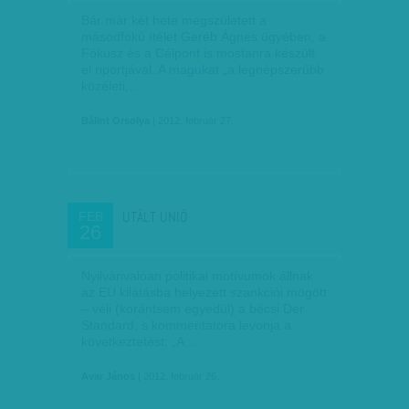
Bár már két hete megszületett a
másodfokú ítélet Geréb Ágnes ügyében, a
Fókusz és a Célpont is mostanra készült
el riportjával. A magukat „a legnépszerűbb
közéleti,…
Bálint Orsolya
| 2012. február 27.
UTÁLT UNIÓ
FEB
26
Nyilvánvalóan politikai motívumok állnak
az EU kilátásba helyezett szankciói mögött
– véli (korántsem egyedül) a bécsi Der
Standard, s kommentátora levonja a
következtetést: „A…
Avar János
| 2012. február 26.