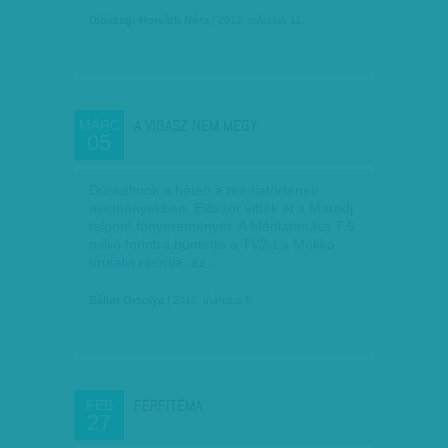
Diószegi-Horváth Nóra
| 2012. március 11.
A VIGASZ NEM MEGY
MÁRC
05
Dúskáltunk a héten a médiatörténeti
eseményekben. Először vitték el a Maradj
talpon! főnyereményét. A Médiatanács 7,5
millió forintra büntette a TV2-t a Mokka
brutális riportja, az…
Bálint Orsolya
| 2012. március 5.
FÉRFITÉMA
FEB
27