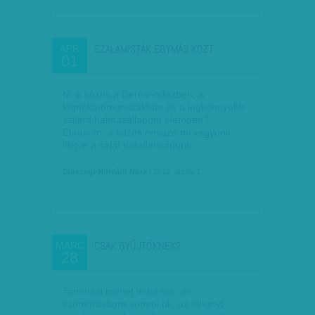
SZALÁMISTÁK EGYMÁS KÖZT
ÁPR
01
Mi a közös a Derex-indexben, a
kriptokommunistákban és a legkönnyebb
szilárd halmazállapotú elemben?
Elárulom: a közös nevező mi vagyunk,
illetve a saját tudatlanságunk.
Diószegi-Horváth Nóra
| 2012. április 1.
CSAK GYŰJTŐKNEK?
MÁRC
28
Temetési menet indul ma, de
szomorúságra semmi ok, az elhunyt