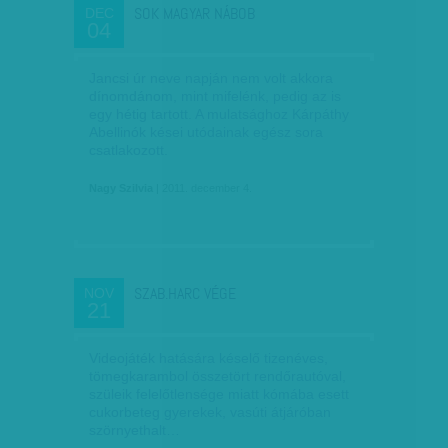
SOK MAGYAR NÁBOB
DEC
04
Jancsi úr neve napján nem volt akkora
dínomdánom, mint mifelénk, pedig az is
egy hétig tartott. A mulatsághoz Kárpáthy
Abellinók kései utódainak egész sora
csatlakozott.
Nagy Szilvia
| 2011. december 4.
SZAB.HARC VÉGE
NOV
21
Videojáték hatására késelő tizenéves,
tömegkarambol összetört rendőrautóval,
szüleik felelőtlensége miatt kómába esett
cukorbeteg gyerekek, vasúti átjáróban
szörnyethalt…