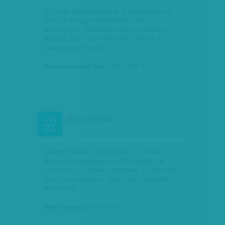
35 éves sikertörténet ér a végére január
2-án, a Magyar népmesék 100.
epizódjával kétségkívül egy korszak is
lezárul. 1977-ben láthatták először a
virágok közt fütyülő…
Diószegi-Horváth Nóra
| 2012. január 4.
SISSI ORSZÁGA
JAN
01
Megint csúsztat a köztévé. Azt állítani,
hogy a karácsonykor vetített Sissire a
népesség 41,2%-a (összesen 3,764 millió
néző) volt kíváncsi, azért nem helyt­­álló,
mert nagy…
Bálint Orsolya
| 2012. január 1.