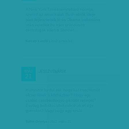
A New York Times tényfeltáró riportja
szerint az amerikaiak Bush elnök ideje
alatt fejlesztették ki és Obama beiktatása
után vetették be iráni urándúsító
centrifugák ellen a Stuxnet…
Karcagi László
| 2012. június 10.
JESSZUSMÁRIA!
MÁJ
21
Hányszor fordul elő, hogy két csecsemőt
elcserélnek a kórházban? Hogy egy
család cserbenhagyó gázolót rejteget?
Esetleg babakocsiból rabolnak el egy
gyereket? Vagy hogy egy szülő…
Bálint Orsolya
| 2012. május 21.