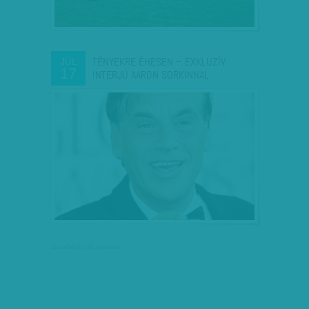
TÉNYEKRE ÉHESEN – EXKLUZÍV
JÚL
17
INTERJÚ AARON SORKINNAL
társadalmi célú hirdetés