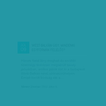
WEST-BALKÁN-ÜGY: MINDENKI
JÚL
09
EGYFORMÁN FELELŐS?
Három fiatal lány meghalt és további
tizennégy tinédzser megsérült tavaly
januárban, amikor pánik tört ki a budapesti
West-Balkán nevű szórakozóhelyen.
Emiatt került bíróság elé a…
Sándor Zsuzsa
| 2012. július 9.