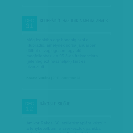
KLUBRÁDIÓ: HAZUDIK A MÉDIATANÁCS
DEC
31
Még legalább egy hónapig szól a
Klubrádió, amelynek sorsa januárban
dőlhet el véglegesen: egyfelől
megfellebbezik a 95.3-as frekvenciára
(jelenleg ezt használják) kiírt és
elvesztett…
Krausz Viktória
| 2011. december 31.
RÁKOSI PISILŐJE
DEC
12
Amikor Rákosi 60. születésnapjára készült
a fényképalbum, a szerkesztők pánikba