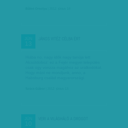
Bálint Orsolya
| 2012. június 19.
JÁNOS VITÉZ CÉLBA ÉRT
JÚN
13
Hiába no, nagy idők nagy tanúja lett
Alcsútdoboz: ez a Fejér megyei település
csak úgy vonzza magához az uralkodókat.
Hogy mást ne mondjunk, anno, a
Habsburg család magyarországi…
Szücs Gábor
| 2012. június 13.
VERI A VILÁGHÁLÓ A DROGOT
JÚN
10