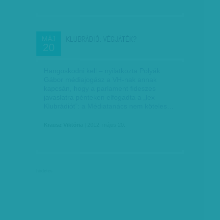
KLUBRÁDIÓ: VÉGJÁTÉK?
MÁJ
20
Hangoskodni kell – nyilatkozta Polyák
Gábor médiajogász a VH-nak annak
kapcsán, hogy a parlament fideszes
javaslatra pénteken elfogadta a „lex
Klubrádiót”: a Médiatanács nem köteles…
Krausz Viktória
| 2012. május 20.
hirdetés