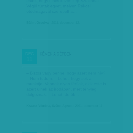
estek, hogy nincs közös kép Sztálinnal.
Végül túrtak egyet, melyen Rákosi
ötödmagával szerepelt a…
Bálint Orsolya
| 2011. december 12.
KÉMEK A GÉPBEN
DEC
11
– Biztos vagy benne, hogy azért nem hív?
– Nem tudom. – Lehet, hogy sok a
munkája. Vannak olyan férfiak, akik este is
azért ülnek az irodában, mert tényleg
dolgoznak. – Lehet, de ők…
Krausz Viktória, Szűcs Ágnes
| 2011. december 11.