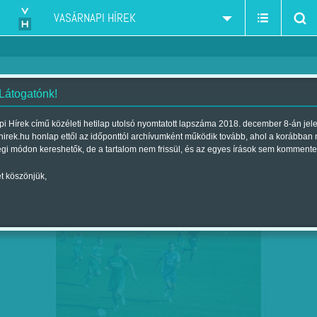
VASÁRNAPI HÍREK
 Látogatónk!
labdarúgó iskolák
szűkítés:
i Hírek című közéleti hetilap utolsó nyomtatott lapszáma 2018. december 8-án jel
hirek.hu honlap ettől az időponttól archívumként működik tovább, ahol a korábban
égi módon kereshetők, de a tartalom nem frissül, és az egyes írások sem kommente
t köszönjük,
HOGYAN ÁLLTAK FEL AZ OSZTRÁKOK A
OKT
18
0-9 UTÁN? LECKE A…