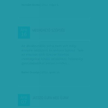
Horváth Dorka
| 2012. május 6.
MEGVEHETŐ SZÉPSÉG
ÁPR
16
Az átváltoztatás soha nem volt még
ennyire népszerű és ekkora biznisz. Tele
az internet több tízezer forintos
csomagokat kínáló stúdiókkal. Nőiességi
gyorstalpalókat sorsol minden…
Bálint Orsolya
| 2012. április 16.
JÁTSZD ÚJRA MEG ÚJRA!
ÁPR
07