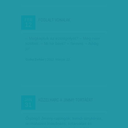
FOGLALT VONALAK
FEB
12
– Megkaptuk az ezüstgolyót? – Még nem
küldték. – Mi hír bent? – Semmi. – Addig
jó!
Guba Zoltán
| 2012. február 12.
KÖZELHARC A JIMMY-TORTÁÉRT
JAN
31
Őrjöngő Jimmy-rajongók, trendi lánykérés,
termálvizes lówellness, sztárválás és