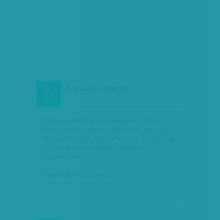
ELMARADT KIVÉGZÉS
MÁJ
20
Indulás előtt Hofival melegítek a Heti
Hetes utolsó adására készülve. Van egy
félórás műsora, alcíme szerint: Történetek
a színházról, amelyben debreceni
segédszínészi…
Szücs Gábor
| 2012. május 20.