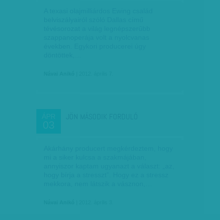
A texasi olajmilliárdos Ewing család
belviszályairól szóló Dallas című
tévésorozat a világ legnépszerűbb
szappanoperája volt a nyolcvanas
években. Egykori producerei úgy
döntöttek,…
Návai Anikó
| 2012. április 7.
JÖN MÁSODIK FORDULÓ
ÁPR
03
Akárhány producert megkérdeztem, hogy
mi a siker kulcsa a szakmájában,
annyiszor kaptam ugyanazt a választ: „az,
hogy bírja a stresszt”. Hogy ez a stressz
mekkora, nem látszik a vásznon,…
Návai Anikó
| 2012. április 3.