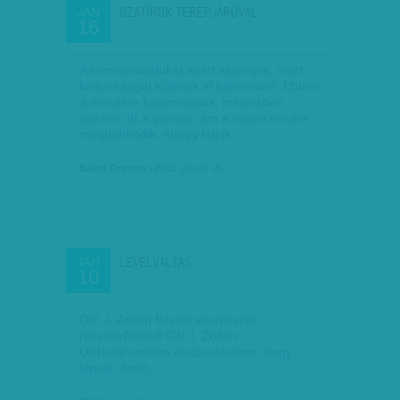
SZATÍROK TEREPJÁRÓVAL
JAN
16
A krimisorozatokat azért szeretjük, mert
biztonsággal töltenek el bennünket. Ebben
a mesékre hasonlítanak, melyekben
szintén ott a gonosz, ám a végén rendre
megbűnhődik. Ahogy látjuk,…
Bálint Orsolya
| 2012. január 16.
LEVÉLVÁLTÁS
JAN
10
Gál J. Zoltán felelős szerkesztő
részéreTisztelt Gál J. Zoltán
Úr!Határozottan visszautasítom, hogy
lapjuk, Arató…