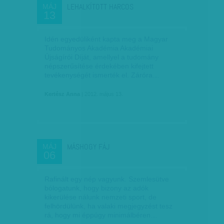
LEHALKÍTOTT HARCOS
MÁJ
13
Idén egyedüliként kapta meg a Magyar
Tudományos Akadémia Akadémiai
Újságírói Díját, amellyel a tudomány
népszerűsítése érdekében kifejtett
tevékenységét ismerték el. Záróra…
Kertész Anna
| 2012. május 13.
MÁSHOGY FÁJ
MÁJ
06
Rafinált egy nép vagyunk. Szemlesütve
bólogatunk, hogy bizony az adók
kikerülése nálunk nemzeti sport, de
felhördülünk, ha valaki megjegyzést tesz
rá, hogy mi éppúgy minimálbéren…