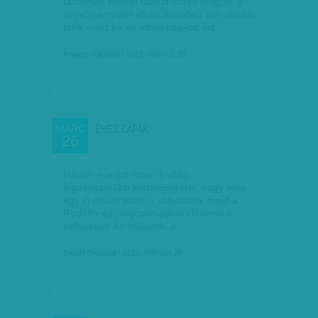
tartalmas éveket tudhat maga mögött, a
végelgyengülés elkerülhetetlen volt, utódai
töltik majd be az általa hagyott űrt.…
Krausz Viktória
| 2012. március 28.
ÉHES CÁPÁK
MÁRC
26
Három éve azt írtam a világ
legnépszerűbb kvízműsoráról, hogy elég
egy jó műsorvezetőt választani, majd a
Rodolfo-egységcsomagból elővenni a
kellékeket, és működik, a…
Bálint Orsolya
| 2012. március 26.