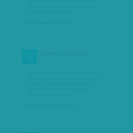
egyéb nyalánkságok szórakoztatják a
tévénézőket a két nagy kereskedelmi
csatornán nap mint nap…
Bálint Orsolya
| 2012. január 31.
KLUBRÁDIÓ: ÚJ PÁLYÁZAT?
JAN
29
Kétszázmillió forintért kínálták a Klubrádió
frekvenciáját elnyerő cég tulajdonjogát,
ahogyan ez több helyen megjelent a
héten. Csakhogy Kiricsi Karola, a
Médiatanács szóvivője…
Krausz Viktória
| 2012. január 29.