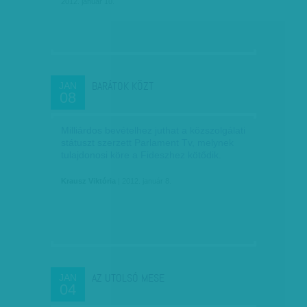
2012. január 10.
BARÁTOK KÖZT
JAN
08
Milliárdos bevételhez juthat a közszolgálati
státuszt szerzett Parlament Tv, melynek
tulajdonosi köre a Fideszhez kötődik.
Krausz Viktória
| 2012. január 8.
AZ UTOLSÓ MESE
JAN
04