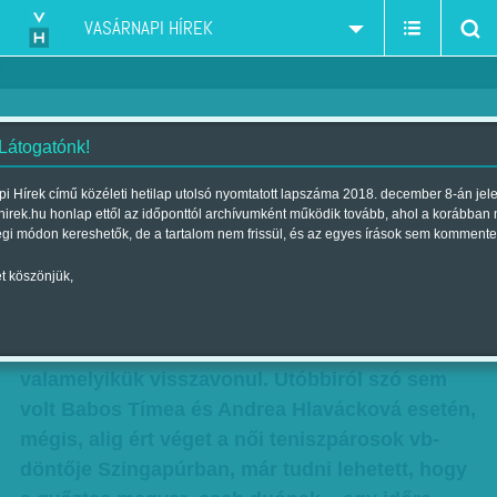
VASÁRNAPI HÍREK
 Látogatónk!
Egyszer már bevált
i Hírek című közéleti hetilap utolsó nyomtatott lapszáma 2018. december 8-án jel
hirek.hu honlap ettől az időponttól archívumként működik tovább, ahol a korábban
Szerző:
Beró Zsolt
| Megjelent a 2017. november 04.-i lapszámban
égi módon kereshetők, de a tartalom nem frissül, és az egyes írások sem kommente
t köszönjük,
Viszonylag ritkán fordul elő, hogy egy páros
tagjainak útjai rögtön a legnagyobb közös
sikerük után elválnak – kivéve persze, ha
valamelyikük visszavonul. Utóbbiról szó sem
volt Babos Tímea és Andrea Hlavácková esetén,
mégis, alig ért véget a női teniszpárosok vb-
döntője Szingapúrban, már tudni lehetett, hogy