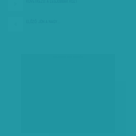
KÖVETKEZŐ:
A LEGJOBBAK KÖZT
ELŐZŐ:
JÖN A NAGY…
társadalmi célú hirdetés