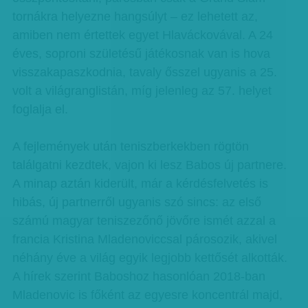
tornákra helyezne hangsúlyt – ez lehetett az,
amiben nem értettek egyet Hlaváckovával. A 24
éves, soproni születésű játékosnak van is hova
visszakapaszkodnia, tavaly ősszel ugyanis a 25.
volt a világranglistán, míg jelenleg az 57. helyet
foglalja el.
A fejlemények után teniszberkekben rögtön
találgatni kezdtek, vajon ki lesz Babos új partnere.
A minap aztán kiderült, már a kérdésfelvetés is
hibás, új partnerről ugyanis szó sincs: az első
számú magyar teniszezőnő jövőre ismét azzal a
francia Kristina Mladenoviccsal párosozik, akivel
néhány éve a világ egyik legjobb kettősét alkották.
A hírek szerint Baboshoz hasonlóan 2018-ban
Mladenovic is főként az egyesre koncentrál majd,