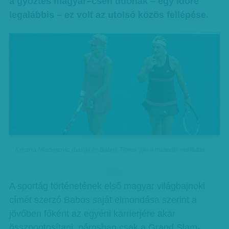
a győztes magyar–cseh duónak – egy időre
legalábbis – ez volt az utolsó közös fellépése.
Kristina Mladenovic (balra) és Babos Tímea: jön a második nekifutás
hirdetes
A sportág történetének első magyar világbajnoki
címét szerző Babos saját elmondása szerint a
jövőben főként az egyéni karrierjére akar
összpontosítani, párosban csak a Grand Slam-