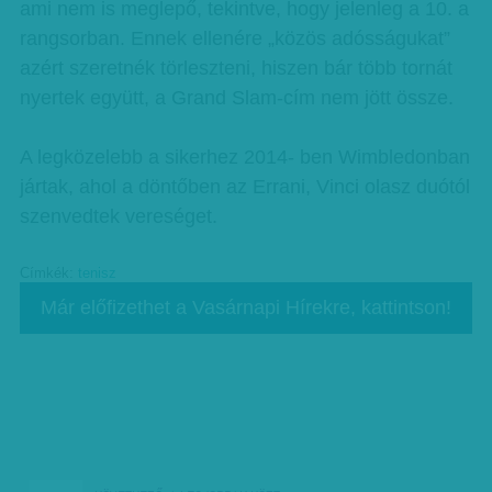
ami nem is meglepő, tekintve, hogy jelenleg a 10. a
rangsorban. Ennek ellenére „közös adósságukat”
azért szeretnék törleszteni, hiszen bár több tornát
nyertek együtt, a Grand Slam-cím nem jött össze.
A legközelebb a sikerhez 2014- ben Wimbledonban
jártak, ahol a döntőben az Errani, Vinci olasz duótól
szenvedtek vereséget.
Címkék:
tenisz
Már előfizethet a Vasárnapi Hírekre, kattintson!