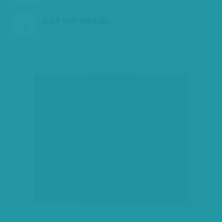
ELŐZŐ:
HEGYI IVÁN A GÓL…
társadalmi célú hirdetés