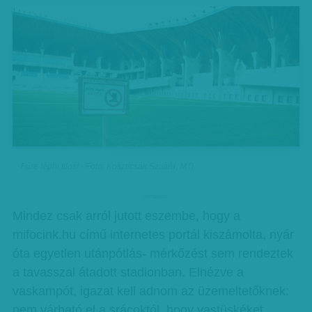
Fűre lépni tilos! - Fotó: Koszticsák Szilárd, MTI
hirdetes
Mindez csak arról jutott eszembe, hogy a
mifocink.hu című internetes portál kiszámolta, nyár
óta egyetlen utánpótlás- mérkőzést sem rendeztek
a tavasszal átadott stadionban. Elnézve a
vaskampót, igazat kell adnom az üzemeltetőknek:
nem várható el a srácoktól, hogy vastüskéket