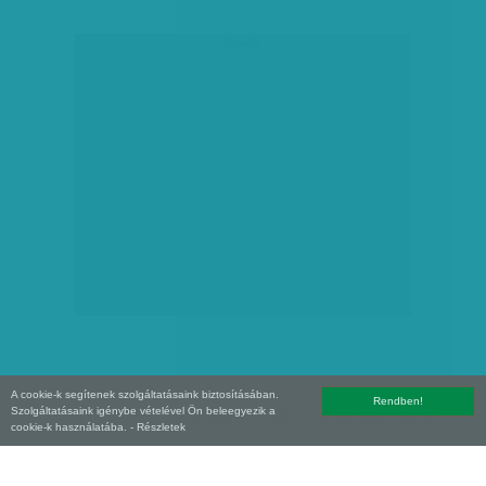
hirdetés
A cookie-k segítenek szolgáltatásaink biztosításában.
Rendben!
Szolgáltatásaink igénybe vételével Ön beleegyezik a
Copyright (C) 2026, XXI század Média Kft. Az oldal szerzői jogi oltalom alatt áll.
cookie-k használatába.
- Részletek