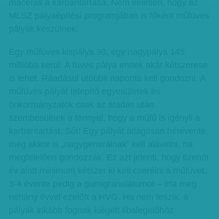
macerás a karbantartása. Nem véletlen, hogy az
MLSZ pályaépítési programjában is főként műfüves
pályák készülnek.
Egy műfüves kispálya 30, egy nagypálya 145
millióba kerül. A füves pálya ennek akár kétszerese
is lehet. Ráadásul utóbbit naponta kell gondozni. A
műfüves pályát telepítő egyesületek és
önkormányzatok csak az átadás után
szembesülnek a ténnyel, hogy a műfű is igényli a
karbantartást. Sőt! Egy pályát átlagosan hétévente
még akkor is „nagygenerálnak” kell alávetni, ha
megfelelően gondozzák. Ez azt jelenti, hogy tizenöt
év alatt minimum kétszer ki kell cserélni a műfüvet,
3-4 évente pedig a gumigranulátumot – írta meg
néhány évvel ezelőtt a HVG. Ha nem teszik, a
pályák inkább fognak kiégett libalegelőhöz