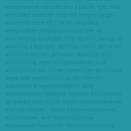
kerülgessenek meccsközben a pályán. Igaz, más
meccseket rendeztek (bajnokit, magyar–angol
parlamenti derbit stb.), de az utánpótlás
fellegvárában utánpótlásmeccset nem. Az
internetes lap kérdésére, hogy ez miért van így, az
akadémia a legszebb, hetvenes éveket idézve az
alábbiakat közölte: „A Puskás Akadémia mind
szerkezetileg, mind infrastrukturálisan is az
utánpótlásért van. Ennek szellemében lép pályára
egyre több akadémistánk az NB I-ben és
alakítottunk ki egy Európában is pazar
feltételrendszert fiataljaink számára. A Panchóban
így pályára lépni érdem. Amiért akadémistáinknak
meg kell küzdeni… Kiváló pályarendszerünknek
köszönhetően, amit akadémistáinknak
folyamatosan fejlesztünk, minden korosztályos