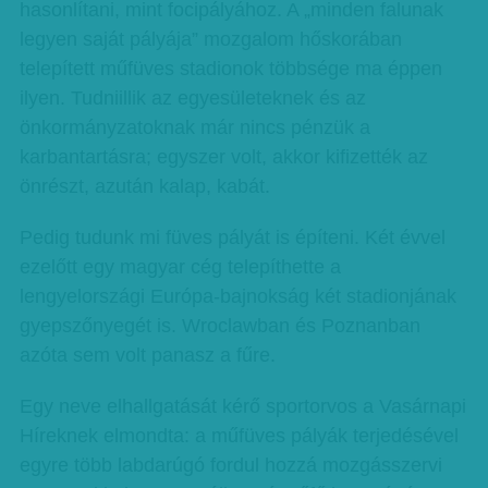
hasonlítani, mint focipályához. A „minden falunak
legyen saját pályája” mozgalom hőskorában
telepített műfüves stadionok többsége ma éppen
ilyen. Tudniillik az egyesületeknek és az
önkormányzatoknak már nincs pénzük a
karbantartásra; egyszer volt, akkor kifizették az
önrészt, azután kalap, kabát.
Pedig tudunk mi füves pályát is építeni. Két évvel
ezelőtt egy magyar cég telepíthette a
lengyelországi Európa-bajnokság két stadionjának
gyepszőnyegét is. Wroclawban és Poznanban
azóta sem volt panasz a fűre.
Egy neve elhallgatását kérő sportorvos a Vasárnapi
Híreknek elmondta: a műfüves pályák terjedésével
egyre több labdarúgó fordul hozzá mozgásszervi