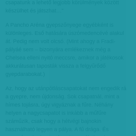
csapatunk a lehető legjobb körülmények között
készülhet és játszhat…”
A Pancho Aréna gyepszőnyege egyébként is
különleges. Eső hatására úszómedencévé alakul
át. Pedig nem volt olcsó. (Mint ahogy a Fradi-
pályáé sem – bizonyára emlékeznek még a
Chelsea elleni nyitó meccsre, amikor a játékosok
akkurátusan taposták vissza a felgyűrődő
gyepdarabokat.)
Az, hogy az utánpótláscsapatokat nem engedik rá
a gyepre, nem újdonság. Sok csapatnál, mint a
hímes tojásra, úgy vigyáznak a fűre. Néhány
helyen a nagycsapatot is inkább a műfűre
száműzik, csak hogy a hétvégi bajnokin
használható legyen a pálya. A fű drága. És