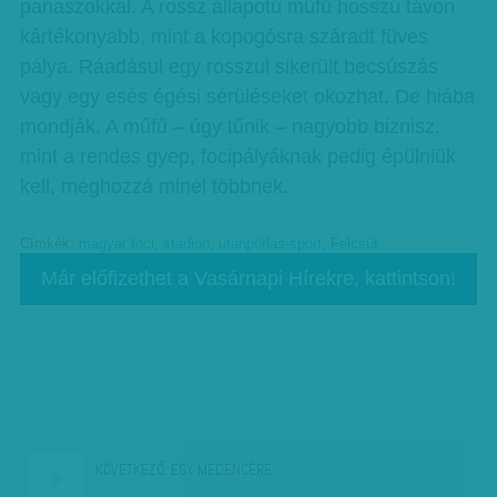
panaszokkal. A rossz állapotú műfű hosszú távon
kártékonyabb, mint a kopogósra száradt füves
pálya. Ráadásul egy rosszul sikerült becsúszás
vagy egy esés égési sérüléseket okozhat. De hiába
mondják. A műfű – úgy tűnik – nagyobb biznisz,
mint a rendes gyep, focipályáknak pedig épülniük
kell, méghozzá minél többnek.
Címkék:
magyar foci
,
stadion
,
utánpótlás-sport
,
Felcsút
Már előfizethet a Vasárnapi Hírekre, kattintson!
KÖVETKEZŐ:
EGY MEDENCÉRE…