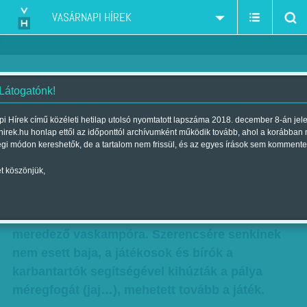
VASÁRNAPI HÍREK
 Látogatónk!
Fűre lépni tilos
i Hírek című közéleti hetilap utolsó nyomtatott lapszáma 2018. december 8-án jel
hirek.hu honlap ettől az időponttól archívumként működik tovább, ahol a korábban
Szerző:
Kövesdi Péter
| Megjelent a 2014. november 09.-i lapszámban
égi módon kereshetők, de a tartalom nem frissül, és az egyes írások sem kommente
t köszönjük,
Nemrég érdekes lelet bukkant elő a Pancho
Aréna gyepszőnyegéből. A Felcsút–MTK
bajnokin a tizenhatoson belül találtak rá a
meredező vaskampóra. Szerencsére senkinek
nem esett baja, a játékosok és bírók a
karbantartók segítségével kihúzták a pálya
méregfogát (jaj…), mehetett tovább a játék.