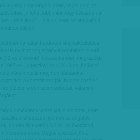
már muszáj elmerengeni azon, vajon nem az
sas ellen, jóllehet több mint négy évtizeden át
n – tévhitben? – éltünk, hogy az angyalföldi
encvárosi pályán.
ástréner hallatlan horderejű kinyilatkoztatása
okat is nyithat: segítségével semmissé tehető
k 0-1-es sikerénél messzemenően megrázóbb
z 1997-es „jugoszláv” és a 2013-as „holland”
vetélytárs hintette meg honfitársainkat
veszterkor a konfettit szórják, hanem hazánk
el és ötössel a déli szomszédokat, valamint
árgákat.
tőségű elméletnek veszélyei is lehetnek, mert
antasztikus felfedezés nyomán az angolok
rok, hanem ők nyerték 6-3-ra „az évszázad
om novemberében. Mégse stresszeljünk: