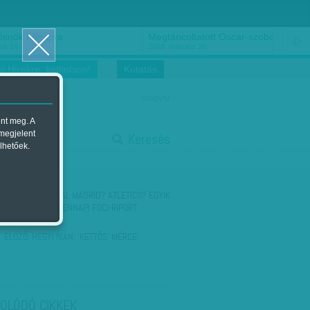
ősnők nőnapra
Megtáncoltatott Oscar-szobor
us 16.
2018. március 16.
i Hírekre, kattintson!
Kutatás
magyar
ent meg. A
start
 megjelent
Keresés
lhetőek.
stop
KÖVETKEZŐ:
REAL MADRID? ATLETICO? EGYIK
SEM: NEM MINDENNAPI FOCI-RIPORT
MADRIDBÓL
ELŐZŐ:
HEGYI IVÁN: 'KETTŐS' MÉRCE
OLÓDÓ CIKKEK