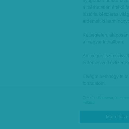
nyugodtan odaadhatjuk 
a mérhetetlen értékű 
história kétszeres vil
érdemelt ki harmincny
Kétségtelen, alaposan 
a magyar futballban.
Ám végre tiszta szívve
érdemes volt évtizedek
Elvégre nemhogy fellen
forradalom.
Címkék:
Gól rovat
,
kommen
Fókusz
Már előfize