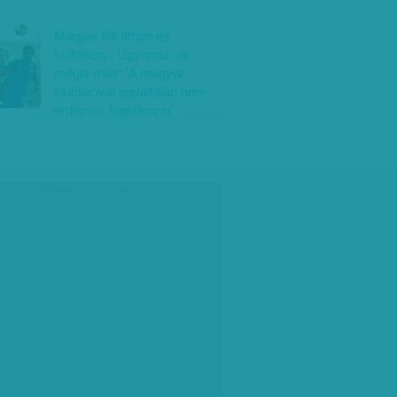
Magyar ifik itthon és
külföldön - Ugyanaz, de
mégis más: 'A magyar
klubfocival egyáltalán nem
érdemes foglalkozni'
társadalmi célú hirdetés