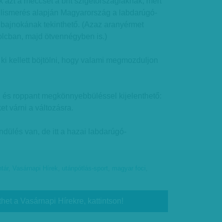
azt a meccset a brit szigetországiaknak, mert
felismerés alapján Magyarország a labdarúgó-
ágbajnokának tekinthető. (Azaz aranyérmet
olcban, majd ötvennégyben is.)
ki kellett böjtölni, hogy valami megmozduljon
l és roppant megkönnyebbüléssel kijelenthető:
et várni a változásra.
dülés van, de itt a hazai labdarúgó-
tár
,
Vasárnapi Hírek
,
utánpótlás-sport
,
magyar foci
,
thet a Vasárnapi Hírekre, kattintson!