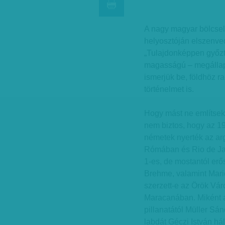
A nagy magyar bölcselő
helyosztóján elszenved
„Tulajdonképpen győzt
magasságú – megállapí
ismerjük be, földhöz ra
történelmet is.
Hogy mást ne említsek
nem biztos, hogy az 19
németek nyerték az ar
Rómában és Rio de Jane
1-es, de mostantól erő
Brehme, valamint Mari
szerzett-e az Örök Váro
Maracanában. Miként a 
pillanatától Müller Sán
labdát Géczi István há