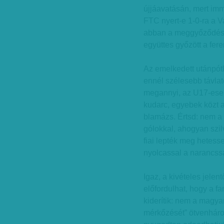
újjáavatásán, mert im
FTC nyert-e 1-0-ra a Va
abban a meggyőződésbe
együttes győzött a fer
Az emelkedett utánpótl
ennél szélesebb távlat
megannyi, az U17-ese
kudarc, egyebek közt a
blamázs. Értsd: nem a 
gólokkal, ahogyan szil
fiai lepték meg hetess
nyolcassal a narancss
Igaz, a kivételes jelen
előfordulhat, hogy a f
kiderítik: nem a magya
mérkőzését” ötvenhár