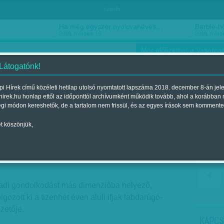
hirdetés
Ha még egyszer nyolcvanéves…
Barbie-h
2018. március 16.
2018. márci
Már előfizethet a Vasárnap
 Látogatónk!
i Hírek című közéleti hetilap utolsó nyomtatott lapszáma 2018. december 8-án jel
hirek.hu honlap ettől az időponttól archívumként működik tovább, ahol a korábban
ókusz
Szerintem
Ízlés
Sport
égi módon kereshetők, de a tartalom nem frissül, és az egyes írások sem kommente
t köszönjük,
Nyertünk 0-1-re
ent a 2017. május 20.-i lapszámban
zadi gondolkodást más dimenzióba helyező,
gozott ki a tizenhét éven aluli ifjak labdarúgó-
zetője.
KAPCS