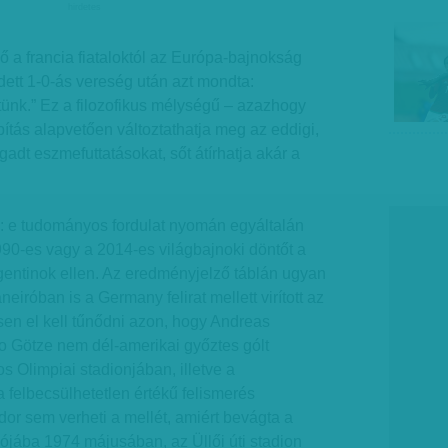
hirdetes
 a francia fiataloktól az Európa-bajnokság
ett 1-0-ás vereség után azt mondta:
ünk.” Ez a filozofikus mélységű – azazhogy
tás alapvetően változtathatja meg az eddigi,
gadt eszmefuttatásokat, sőt átírhatja akár a
: e tudományos fordulat nyomán egyáltalán
90-es vagy a 2014-es világbajnoki döntőt a
gentinok ellen. Az eredményjelző táblán ugyan
iróban is a Germany felirat mellett virított az
sen el kell tűnődni azon, hogy Andreas
o Götze nem dél-amerikai győztes gólt
s Olimpiai stadionjában, illetve a
felbecsülhetetlen értékű felismerés
dor sem verheti a mellét, amiért bevágta a
lójába 1974 májusában, az Üllői úti stadion