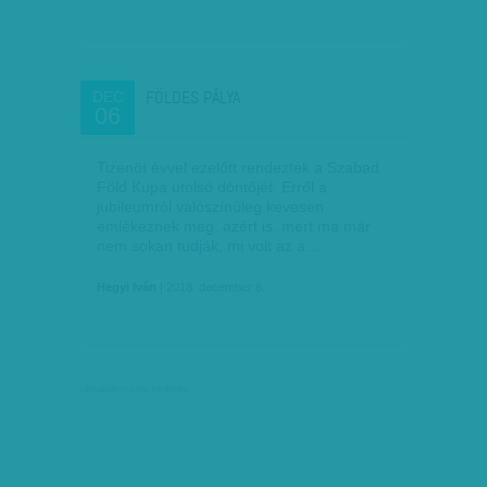
FÖLDES PÁLYA
DEC
06
Tizenöt évvel ezelőtt rendezték a Szabad
Föld Kupa utolsó döntőjét. Erről a
jubileumról valószínűleg kevesen
emlékeznek meg, azért is, mert ma már
nem sokan tudják, mi volt az a…
Hegyi Iván
| 2018. december 6.
társadalmi célú hirdetés