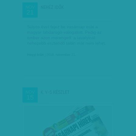
NEHÉZ IDŐK
NOV
21
Súlyos évet fejez be vasárnap este a
magyar labdarúgó-válogatott. Pedig az
ember azon merengett: a tavalyinál
nehezebb esztendő talán már nem lehet.
Hegyi Iván
| 2018. november 21.
K. V.-S KÉSZLET
NOV
15