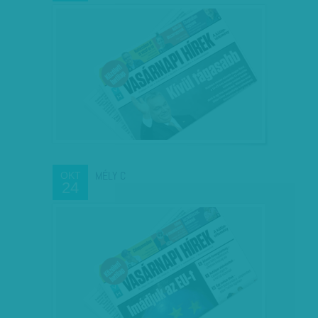
MÉLY C
OKT
24