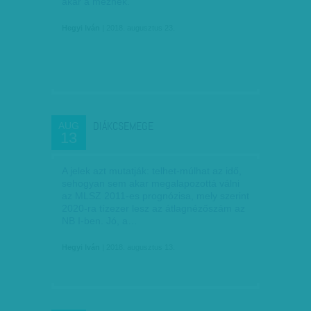
akár a méznek.
Hegyi Iván
| 2018. augusztus 23.
DIÁKCSEMEGE
AUG
13
A jelek azt mutatják: telhet-múlhat az idő,
sehogyan sem akar megalapozottá válni
az MLSZ 2011-es prognózisa, mely szerint
2020-ra tízezer lesz az átlagnézőszám az
NB I-ben. Jó, a…
Hegyi Iván
| 2018. augusztus 13.