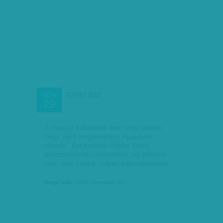
EZÜST ŐSZ
NOV
29
A magyar futballnak nem lehet kisebb
célja, mint megismételni Puskásék
sikerét.” Ezt mondta Orbán Viktor
miniszterelnök csütörtökön, és bölcsen
nem tette hozzá, milyen intervallumban…
Hegyi Iván
| 2018. november 29.