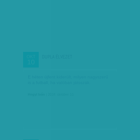
DUPLA ÉLVEZET
OKT
10
E héten újfent kiderült, milyen nagyszerű
is a futball, ha valóban játsszák.
Hegyi Iván
| 2018. október 10.