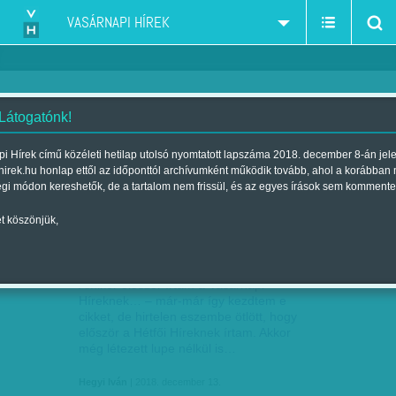
VASÁRNAPI HÍREK
 Látogatónk!
Hegyi Iván
szerző:
i Hírek című közéleti hetilap utolsó nyomtatott lapszáma 2018. december 8-án jel
hirek.hu honlap ettől az időponttól archívumként működik tovább, ahol a korábban
égi módon kereshetők, de a tartalom nem frissül, és az egyes írások sem kommente
t köszönjük,
SZOMORÚ VASÁRNAP
DEC
13
Amikor először írtam a Vasárnapi
Híreknek… – már-már így kezdtem e
cikket, de hirtelen eszembe ötlött, hogy
először a Hétfői Híreknek írtam. Akkor
még létezett lupe nélkül is…
Hegyi Iván
| 2018. december 13.