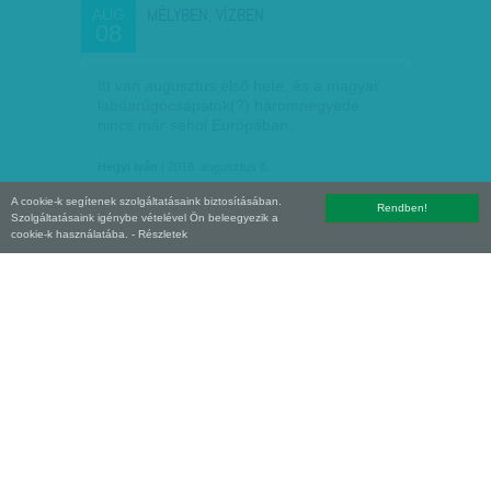
MÉLYBEN, VÍZBEN
AUG
08
Itt van augusztus első hete, és a magyar
labdarúgócsapatok(?) háromnegyede
nincs már sehol Európában.
Hegyi Iván
| 2018. augusztus 8.
A cookie-k segítenek szolgáltatásaink biztosításában.
Rendben!
Szolgáltatásaink igénybe vételével Ön beleegyezik a
cookie-k használatába.
- Részletek
TÖRTÉNELMI KONTEXTUS
AUG
01
A tudatos építkezésnek köszönhetően a
Csányi-érában immár a hatodik szövetségi
kapitány mutatkozik be hamarosan.
Amúgy nyolc az a hat, mert egy, illetve két
meccsre beugrott Csábi…