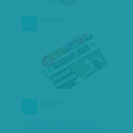
KITÖRŐFOGÁS
AUG
30
IGAZGATÓI INTŐ
AUG
23
A mai magyar futballban a legapróbb
sikernek is olyan édesnek kellene lennie,