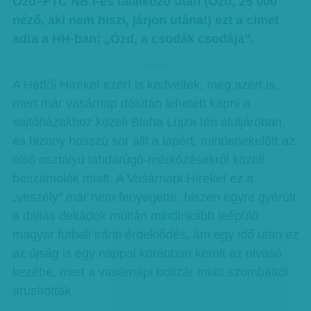
Ózd–FTC NB I-es találkozó után (Ózd, 25 000
néző, aki nem hiszi, járjon utána!) ezt a címet
adta a HH-ban: „Ózd, a csodák csodája”.
hirdetes
A Hétfői Híreket ezért is kedvelték, meg azért is,
mert már vasárnap délután lehetett kapni a
sajtóházakhoz közeli Blaha Lujza téri aluljáróban,
és bizony hosszú sor állt a lapért, mindenekelőtt az
első osztályú labdarúgó-mérkőzésekről közölt
beszámolók miatt. A Vasárnapi Híreket ez a
„veszély” már nem fenyegette, hiszen egyre gyérült
a daliás dekádok múltán mindinkább leépülő
magyar futball iránti érdeklődés, ám egy idő után ez
az újság is egy nappal korábban került az olvasó
kezébe, mert a vasárnapi boltzár miatt szombattól
árusították.