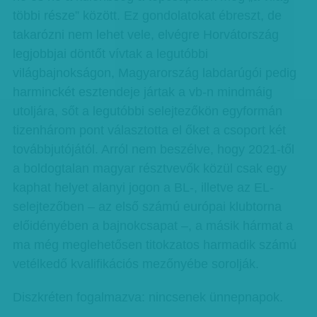
többi része” között. Ez gondolatokat ébreszt, de
takarózni nem lehet vele, elvégre Horvátország
legjobbjai döntőt vívtak a legutóbbi
világbajnokságon, Magyarország labdarúgói pedig
harminckét esztendeje jártak a vb-n mindmáig
utoljára, sőt a legutóbbi selejtezőkön egyformán
tizenhárom pont választotta el őket a csoport két
továbbjutójától. Arról nem beszélve, hogy 2021-től
a boldogtalan magyar résztvevők közül csak egy
kaphat helyet alanyi jogon a BL-, illetve az EL-
selejtezőben – az első számú európai klubtorna
előidényében a bajnokcsapat –, a másik hármat a
ma még meglehetősen titokzatos harmadik számú
vetélkedő kvalifikációs mezőnyébe sorolják.
Diszkréten fogalmazva: nincsenek ünnepnapok.