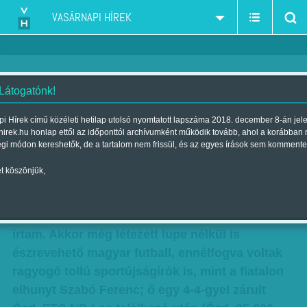
VASÁRNAPI HÍREK
 Látogatónk!
Szomorú vasárnap
i Hírek című közéleti hetilap utolsó nyomtatott lapszáma 2018. december 8-án jel
hirek.hu honlap ettől az időponttól archívumként működik tovább, ahol a korábban
Szerző:
Hegyi Iván
| Megjelent a 2018. december 08.-i lapszámban
égi módon kereshetők, de a tartalom nem frissül, és az egyes írások sem kommente
t köszönjük,
Amikor először írtam a Vasárnapi Híreknek… –
már-már így kezdtem e cikket, de hirtelen
eszembe ötlött, hogy először a Hétfői Híreknek
írtam. Akkor még létezett lupe nélkül is
észrevehető magyar futball, ennélfogva voltak
ragyogó tollú sportújságírók is, mint a fiatalon
elhunyt Szabó Ferenc; ő egy 4-4-gyel zárult