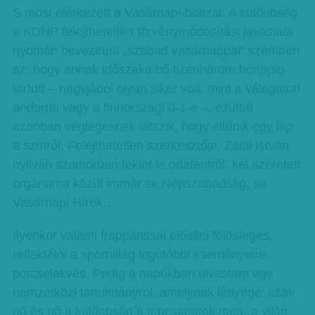
S most elérkezett a Vasárnapi-boltzár. A különbség
a KDNP felejthetetlen törvénymódosítási javaslata
nyomán bevezetett „szabad vasárnappal” szemben
az, hogy annak időszaka bő tizenhárom hónapig
tartott – nagyjából olyan siker volt, mint a válogatott
andorrai vagy a finnországi 0-1-e –, ezúttal
azonban véglegesnek látszik, hogy eltűnik egy lap
a színről. Felejthetetlen szerkesztője, Zalai István
nyilván szomorúan tekint le odafentről: két szeretett
orgánuma közül immár se Népszabadság, se
Vasárnapi Hírek…
Ilyenkor valami frappánssal előállni fölösleges,
reflektálni a sportvilág legutóbbi eseményeire
pótcselekvés. Pedig a napokban olvastam egy
nemzetközi tanulmányról, amelynek lényege: csak
nő és nő a különbség a topcsapatok meg „a világ