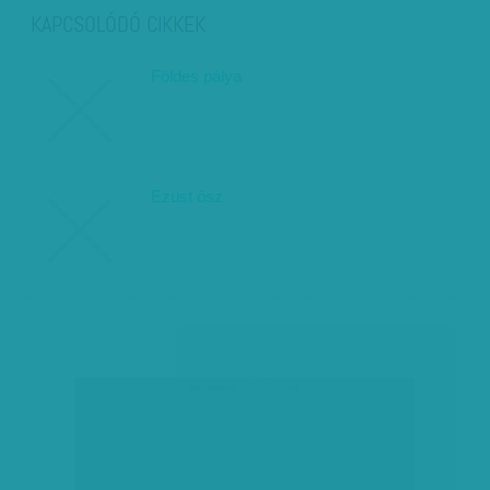
KAPCSOLÓDÓ CIKKEK
Földes pálya
Ezüst ősz
társadalmi célú hirdetés