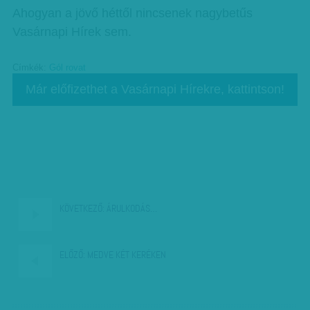
Ahogyan a jövő héttől nincsenek nagybetűs
Vasárnapi Hírek sem.
Címkék:
Gól rovat
Már előfizethet a Vasárnapi Hírekre, kattintson!
KÖVETKEZŐ:
ÁRULKODÁS…
ELŐZŐ:
MEDVE KÉT KERÉKEN