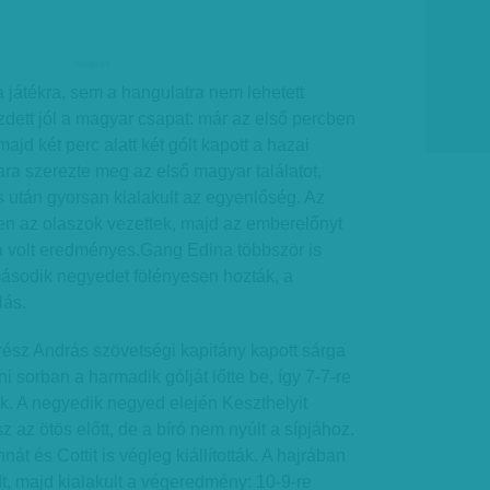
hirdetes
 játékra, sem a hangulatra nem lehetett
dett jól a magyar csapat: már az első percben
 majd két perc alatt két gólt kapott a hazai
ara szerezte meg az első magyar találatot,
ás után gyorsan kialakult az egyenlőség. Az
en az olaszok vezettek, majd az emberelőnyt
a volt eredményes.Gang Edina többször is
második negyedet fölényesen hozták, a
lás.
rész András szövetségi kapitány kapott sárga
i sorban a harmadik gólját lőtte be, így 7-7-re
ok. A negyedik negyed elején Keszthelyit
 az ötös előtt, de a bíró nem nyúlt a sípjához.
nát és Cottit is végleg kiállították. A hajrában
dt, majd kialakult a végeredmény: 10-9-re