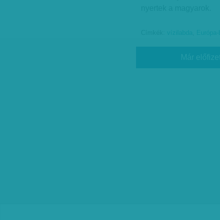
nyertek a magyarok.
Címkék:
vízilabda
,
Európa-
Már előfize