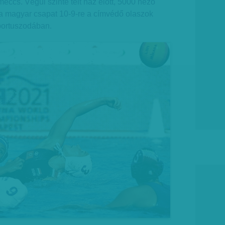
meccs. Végül szinte telt ház előtt, 5000 néző
t a magyar csapat 10-9-re a címvédő olaszok
Sportuszodában.