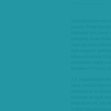
MTI-fotó: Kovács Tamás
A Margitszigeten sem a
panasz. Pedig nem kez
kiállították Illés Annát,
válogatott. Burka Barb
majd egy olasz kiállít
első negyed 6. percéb
kihasználva Antal Dór
zseniálisan védett, a 
félidőben 7-5 volt az ál
A 3. negyed elején Me
lapot, ráadásul Biancon
zárkóztak fel az olasz
megrúgta az egyik olasz
Majd Radicchit, Illés An
is több helyzet kimara