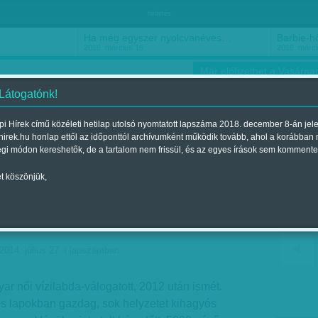
hirdetés
Ha még egyszer nyolcvanéves…
Barbie-h
2018. március 16.
2018. márci
Már előfizethet a Vasárnap
 Látogatónk!
i Hírek című közéleti hetilap utolsó nyomtatott lapszáma 2018. december 8-án jel
hirek.hu honlap ettől az időponttól archívumként működik tovább, ahol a korábban
ókusz
Szerintem
Ízlés
Sport
égi módon kereshetők, de a tartalom nem frissül, és az egyes írások sem kommente
t köszönjük,
jól a mieink, de
 bronzot!
2014. július 27.-i lapszámban
ar női vízilabda-válogatott, 2012 után ismét.
os lapokban gazdag, sok helyzetet kihagyós