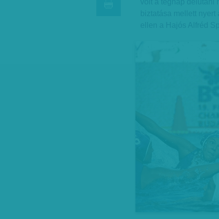
volt a tegnap délutáni 
biztatása mellett nyer
ellen a Hajós Alfréd 