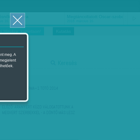
ősnők nőnapra
Megtáncoltatott Oscar-szobor
us 16.
2018. március 16.
i Hírekre, kattintson!
Kutatás
ent meg. A
start
 megjelent
Keresés
lhetőek.
stop
KÖVETKEZŐ:
FORMA–1 TOTÓ 2014
ELŐZŐ:
ARANYÉRT KÜZD VÁLOGATOTTUNK A
MEGVERT SZERBEKKEL - A DÖNTŐ MÁS LESZ