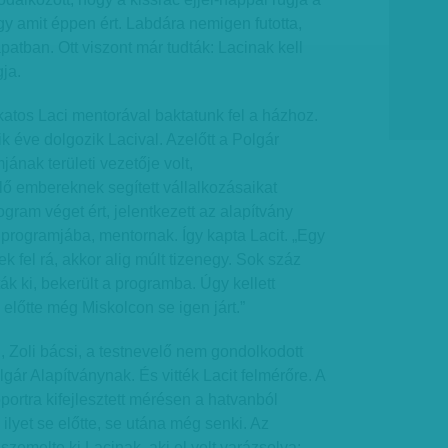
y amit éppen ért. Labdára nemigen futotta,
patban. Ott viszont már tudták: Lacinak kell
ja.
atos Laci mentorával baktatunk fel a házhoz.
 éve dolgozik Lacival. Azelőtt a Polgár
ának területi vezetője volt,
 embereknek segített vállalkozásaikat
ogram véget ért, jelentkezett az alapítvány
programjába, mentornak. Így kapta Lacit. „Egy
ek fel rá, akkor alig múlt tizenegy. Sok száz
ák ki, bekerült a programba. Úgy kellett
 előtte még Miskolcon se igen járt.”
g, Zoli bácsi, a testnevelő nem gondolkodott
olgár Alapítványnak. És vitték Lacit felmérőre. A
oportra kifejlesztett mérésen a hatvanból
– ilyet se előtte, se utána még senki. Az
szemelte ki Lacinak, aki el volt varázsolva: