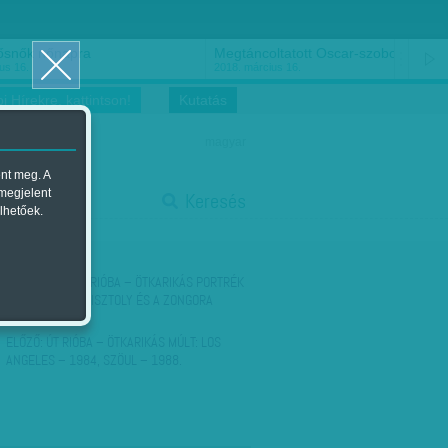
ősnők nőnapra
Megtáncoltatott Oscar-szobor
us 16.
2018. március 16.
i Hírekre, kattintson!
Kutatás
magyar
ent meg. A
start
 megjelent
Keresés
lhetőek.
stop
KÖVETKEZŐ:
ÚT RIÓBA – ÖTKARIKÁS PORTRÉK
- KEDVENCE A PISZTOLY ÉS A ZONGORA
ELŐZŐ:
ÚT RIÓBA – ÖTKARIKÁS MÚLT: LOS
ANGELES – 1984, SZÖUL – 1988.