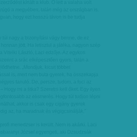
zerződést kínált a klub. Ő lett a valaha volt
darúgó a megyében, talán még az országban is.
an, hogy ezt hosszú távon is be tudja
túl nagy a bizonyítási vágy benne, de ez
, honnan jött. Ha letisztul a játéka, nagyon szép
ja Vitelki László, Laci edzője. Az egykori
szerint a srác elképesztően gyors, talán a
lődhetne. „Mondjuk, kicsit többet
ással is, mert nem buta gyerek, ha összekapja
égyes tanuló. De, persze, tudom, a foci az
 Hogy mi a titka? Szeretni kell őket. Egy ilyen
egfontosabb az elismerés. Hogy túl tudjon lépni
inálhat, akkor is csak egy cigány gyerek
dig az, ha maradnak és végigcsinálják.”
profi menedzser is került. Nem is akárki. Laci
ösbaranyi József egyengeti, aki Dzsudzsák