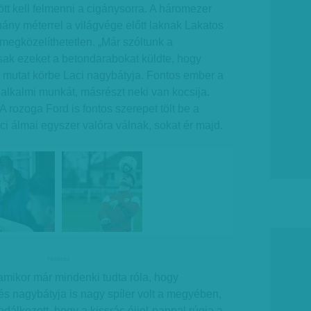
tt kell felmenni a cigánysorra. A háromezer
ny méterrel a világvége előtt laknak Lakatos
 megközelíthetetlen. „Már szóltunk a
sak ezeket a betondarabokat küldte, hogy
 – mutat körbe Laci nagybátyja. Fontos ember a
 alkalmi munkát, másrészt neki van kocsija.
A rozoga Ford is fontos szerepet tölt be a
ci álmai egyszer valóra válnak, sokat ér majd.
hirdetes
 amikor már mindenki tudta róla, hogy
s nagybátyja is nagy spíler volt a megyében,
álkozott, hogy a kissrác éjjel-nappal rúgja a