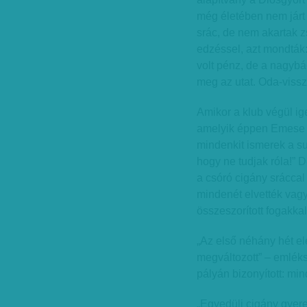
még életében nem járt a
srác, de nem akartak z
edzéssel, azt mondták:
volt pénz, de a nagybác
meg az utat. Oda-vissz
Amikor a klub végül ige
amelyik éppen Emese ó
mindenkit ismerek a su
hogy ne tudjak róla!” 
a csóró cigány sráccal
mindenét elvették vagy
összeszorított fogakka
„Az első néhány hét el
megváltozott” – emléks
pályán bizonyított: min
„Egyedüli cigány gyere