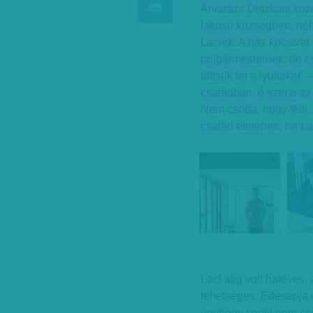
Árvarázs Diszkont közö
lakosú községben, néhá
Laciék. A ház kocsival
polgármesternek, de c
töltsük fel a lyukakat”
családban: ő szerzi az
Nem csoda, hogy félti. 
család életében; ha La
Laci alig volt hatéves,
tehetséges. Édesapja é
úgyhogy senki nem csod