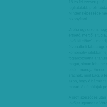
15 és fél évesen profi s
legfiatalabb profi lab
Minden képessége megv
bizonyítani.
„Néha úgy érzem, hogy 
érthető, mert ő is tudja
jövő áll előtte” – mond
élvonalbeli labdarúgó 
kombinatív játékban fej
foglalkozhatna a tanul
magát, simán lehetne n
első – mondja Emese. –
srácnak, mint Laci, a l
azon, hogy ő bármit cs
marad. Az ő hálájuk pe
A profi szerződés után 
jövőjét ugyanaz a Vör