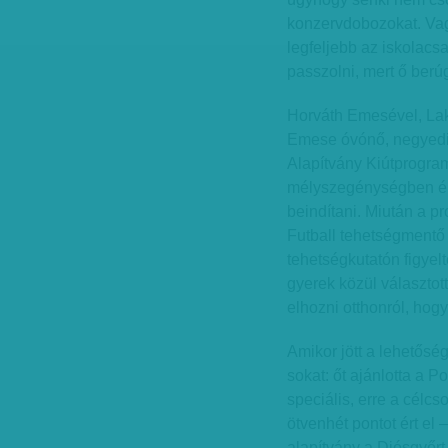
konzervdobozokat. Vag
legfeljebb az iskolacsa
passzolni, mert ő berúg
Horváth Emesével, Lak
Emese óvónő, negyedik
Alapítvány Kiútprogramj
mélyszegénységben élő
beindítani. Miután a pr
Futball tehetségmentő 
tehetségkutatón figyelt
gyerek közül választott
elhozni otthonról, hogy
Amikor jött a lehetősé
sokat: őt ajánlotta a P
speciális, erre a célcs
ötvenhét pontot ért el 
alapítvány a Diósgyőrt 