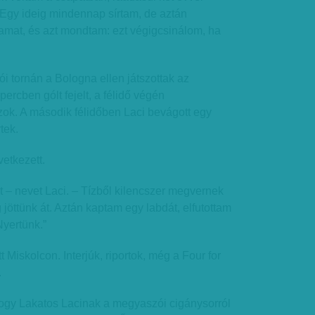
. Egy ideig mindennap sírtam, de aztán
amat, és azt mondtam: ezt végigcsinálom, ha
i tornán a Bologna ellen játszottak az
percben gólt fejelt, a félidő végén
szok. A második félidőben Laci bevágott egy
tek.
etkezett.
 – nevet Laci. – Tízből kilencszer megvernek
g jöttünk át. Aztán kaptam egy labdát, elfutottam
Nyertünk.”
tt Miskolcon. Interjúk, riportok, még a Four for
.
 hogy Lakatos Lacinak a megyaszói cigánysorról