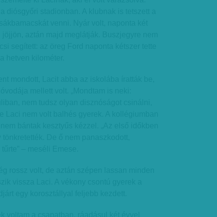
 diósgyőri stadionban. A klubnak is tetszett a
sákbamacskát venni. Nyár volt, naponta két
 jöjjön, aztán majd meglátják. Buszjegyre nem
si segített: az öreg Ford naponta kétszer tette
a hetven kilométer.
nt mondott, Lacit abba az iskolába íratták be,
vodája mellett volt. „Mondtam is neki:
liban, nem tudsz olyan disznóságot csinálni,
De Laci nem volt balhés gyerek. A kollégiumban
 nem bántak kesztyűs kézzel. „Az első időkben
 tönkretették. De ő nem panaszkodott,
l tűrte” – meséli Emese.
ég rossz volt, de aztán szépen lassan minden
zik vissza Laci. A vékony csontú gyerek a
djárt egy korosztállyal feljebb kezdett.
k voltam a csapatban, ráadásul két évvel