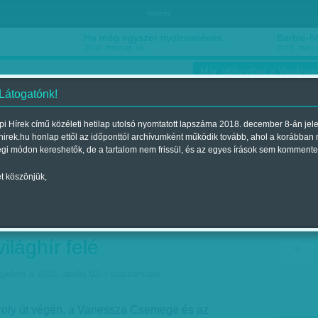
hirdetés
Ha még egyszer nyolcvanéves…
Barbie-h
2018. március 16.
2018. márci
Már előfizethet a Vasárnap
 Látogatónk!
i Hírek című közéleti hetilap utolsó nyomtatott lapszáma 2018. december 8-án jel
hirek.hu honlap ettől az időponttól archívumként működik tovább, ahol a korábban
ókusz
Szerintem
Ízlés
Sport
égi módon kereshetők, de a tartalom nem frissül, és az egyes írások sem kommente
t köszönjük,
 Megyaszóról - Laci
ilant. A roma fiú
ilághír felé
jelent a 2016. április 02.-i lapszámban
oly út végén, a Vanessza Csemege és az