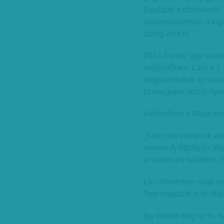
fiatalabb a többieknél
összeszorítottam a fog
addig élek is.”
2014 őszén, egy milánó
elődöntőben. Laci a 3. 
kiegyenlítettek az ola
tizenegyest, ezzel nyer
A döntőben a Milan köv
„Nem sok esélyünk volt
minket. A félpályán ali
a szélen és belőttem. 
Laci hihetetlen sztár le
Two magazin is írt róla
Így történt meg az is,