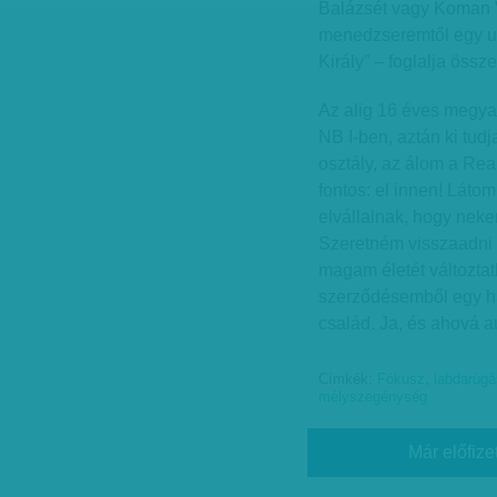
Balázsét vagy Koman Vl
menedzseremtől egy ug
Király” – foglalja össz
Az alig 16 éves megyas
NB I-ben, aztán ki tudj
osztály, az álom a Rea
fontos: el innen! Láto
elvállalnak, hogy nek
Szeretném visszaadni 
magam életét változtat
szerződésemből egy há
család. Ja, és ahová au
Címkék:
Fókusz
,
labdarúgá
mélyszegénység
Már előfize