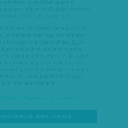
adimirét is. „A múlt héten kaptam a
yanolyan cipőt, amilyet Dzsudzsi is használ.
e tömören a jelenlegi helyzetet Laci.
zói fiú nem siet. Szeretne bemutatkozni az
a… A realitás az olasz vagy a holland első
l, a Barca és a Manchester United. „Egy a
m, hogy apukámék mit gürcölnek. Mindent
em ne legyen gondom semmire, csak a játékra.
nekik. Tudom, hogy ezzel most nemcsak a
hatom meg, hanem az övékét is. Az első profi
zat veszek, ahová beköltözhet az egész
tóval is be lehet majd állni.”
s
,
Északkelet-Magyarország
,
utánpótlás-sport
,
thet a Vasárnapi Hírekre, kattintson!