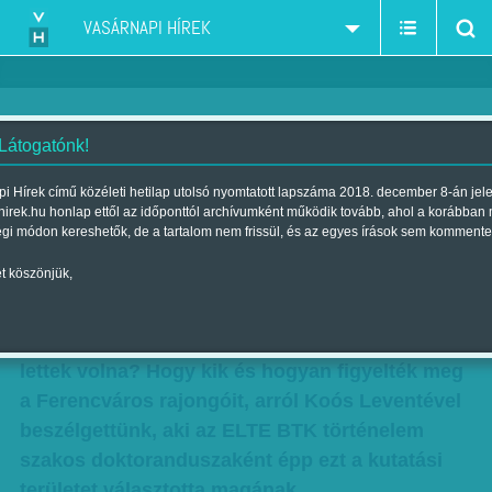
VASÁRNAPI HÍREK
 Látogatónk!
Megfigyelt szurkolók: ügynökök
i Hírek című közéleti hetilap utolsó nyomtatott lapszáma 2018. december 8-án jel
hirek.hu honlap ettől az időponttól archívumként működik tovább, ahol a korábban
a B-középben
égi módon kereshetők, de a tartalom nem frissül, és az egyes írások sem kommente
Szerző:
Diószegi-Horváth Nóra
| Megjelent a 2013. november 10.-i
t köszönjük,
lapszámban
Ügynökök a szurkolótáborban. Pont ott ne
lettek volna? Hogy kik és hogyan figyelték meg
a Ferencváros rajongóit, arról Koós Leventével
beszélgettünk, aki az ELTE BTK történelem
szakos doktoranduszaként épp ezt a kutatási
területet választotta magának.