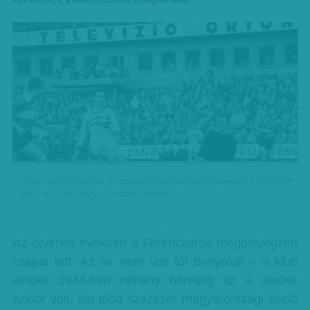
Amíg Alberték fociztak, a szurkolók közt ügynökök hegyezték a fülüket (A
kép 1963-ban készült, a Húsvéti Tornán)
hirdetes
Az ötvenes években a Ferencváros megbélyegzett
csapat lett. Az ok nem volt túl bonyolult – a klub
elnöke 1944-ben néhány hónapig az a Jaross
Andor volt, aki több százezer magyarországi zsidó