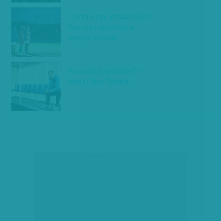
Csinálni egy jó balbekket:
ilyen az utánpótlás a
magyar fociban
Kispadot ajándékba? –
Interjú Sisa Tiborral
társadalmi célú hirdetés