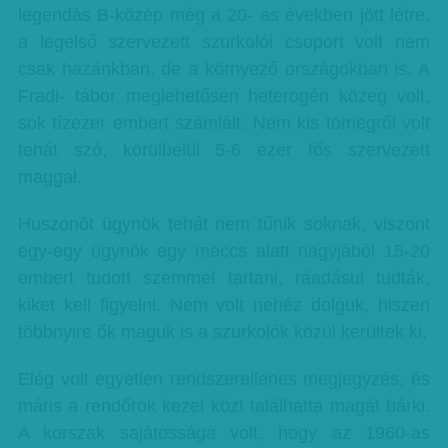
legendás B-közép még a 20- as években jött létre,
a legelső szervezett szurkolói csoport volt nem
csak hazánkban, de a környező országokban is. A
Fradi- tábor meglehetősen heterogén közeg volt,
sok tízezer embert számlált. Nem kis tömegről volt
tehát szó, körülbelül 5-6 ezer fős szervezett
maggal.
Huszonöt ügynök tehát nem tűnik soknak, viszont
egy-egy ügynök egy meccs alatt nagyjából 15-20
embert tudott szemmel tartani, ráadásul tudták,
kiket kell figyelni. Nem volt nehéz dolguk, hiszen
többnyire ők maguk is a szurkolók közül kerültek ki.
Elég volt egyetlen rendszerellenes megjegyzés, és
máris a rendőrök kezei közt találhatta magát bárki.
A korszak sajátossága volt, hogy az 1960-as