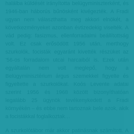
halálba küldését irányította belügyminiszterként, és
1946-ban háborús bűnösként kivégezték. A Fradi
ugyan nem választhatta meg akkori elnökét, a
következményeket azonban évtizedekig viselték. A
vád pedig: fasizmus, ellenforradalmi beállítottság
volt. Ez csak erősödött 1956 után, merthogy
szurkolók, focisták egyaránt kivették részüket az
’56-os forradalom utcai harcaiból is. Ezek után
egyáltalán nem volt meglepő, hogy a
Belügyminisztérium árgus szemekkel figyelte és
figyeltette a szurkolókat. Koós Levente adatai
szerint 1956 és 1968 között bizonyíthatóan
legalább 25 ügynök tevékenykedett a Fradi
környékén – és ebbe nem tartoznak bele azok, akik
a focistákkal foglalkoztak…
A szurkolótábor már akkor patinásnak számított. A