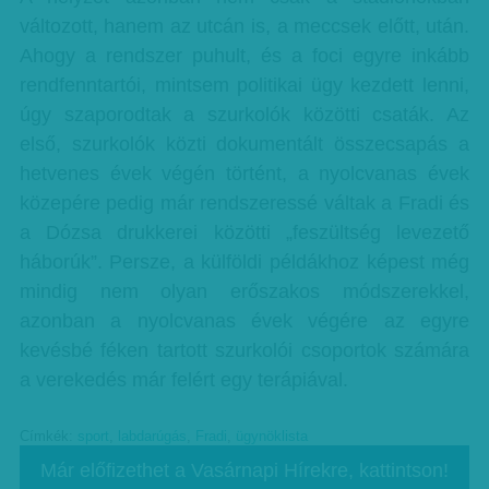
változott, hanem az utcán is, a meccsek előtt, után.
Ahogy a rendszer puhult, és a foci egyre inkább
rendfenntartói, mintsem politikai ügy kezdett lenni,
úgy szaporodtak a szurkolók közötti csaták. Az
első, szurkolók közti dokumentált összecsapás a
hetvenes évek végén történt, a nyolcvanas évek
közepére pedig már rendszeressé váltak a Fradi és
a Dózsa drukkerei közötti „feszültség levezető
háborúk”. Persze, a külföldi példákhoz képest még
mindig nem olyan erőszakos módszerekkel,
azonban a nyolcvanas évek végére az egyre
kevésbé féken tartott szurkolói csoportok számára
a verekedés már felért egy terápiával.
Címkék:
sport
,
labdarúgás
,
Fradi
,
ügynöklista
Már előfizethet a Vasárnapi Hírekre, kattintson!