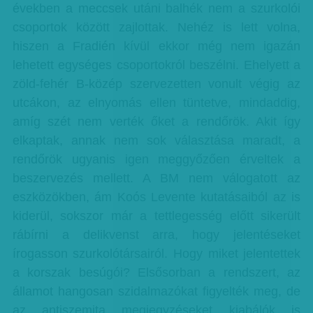
években a meccsek utáni balhék nem a szurkolói
csoportok között zajlottak. Nehéz is lett volna,
hiszen a Fradién kívül ekkor még nem igazán
lehetett egységes csoportokról beszélni. Ehelyett a
zöld-fehér B-közép szervezetten vonult végig az
utcákon, az elnyomás ellen tüntetve, mindaddig,
amíg szét nem verték őket a rendőrök. Akit így
elkaptak, annak nem sok választása maradt, a
rendőrök ugyanis igen meggyőzően érveltek a
beszervezés mellett. A BM nem válogatott az
eszközökben, ám Koós Levente kutatásaiból az is
kiderül, sokszor már a tettlegesség előtt sikerült
rábírni a delikvenst arra, hogy jelentéseket
írogasson szurkolótársairól. Hogy miket jelentettek
a korszak besúgói? Elsősorban a rendszert, az
államot hangosan szidalmazókat figyelték meg, de
az antiszemita megjegyzéseket kiabálók is