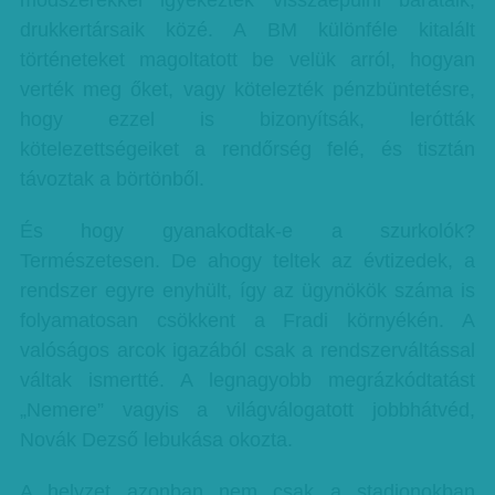
módszerekkel igyekeztek visszaépülni barátaik,
drukkertársaik közé. A BM különféle kitalált
történeteket magoltatott be velük arról, hogyan
verték meg őket, vagy kötelezték pénzbüntetésre,
hogy ezzel is bizonyítsák, lerótták
kötelezettségeiket a rendőrség felé, és tisztán
távoztak a börtönből.
És hogy gyanakodtak-e a szurkolók?
Természetesen. De ahogy teltek az évtizedek, a
rendszer egyre enyhült, így az ügynökök száma is
folyamatosan csökkent a Fradi környékén. A
valóságos arcok igazából csak a rendszerváltással
váltak ismertté. A legnagyobb megrázkódtatást
„Nemere” vagyis a világválogatott jobbhátvéd,
Novák Dezső lebukása okozta.
A helyzet azonban nem csak a stadionokban