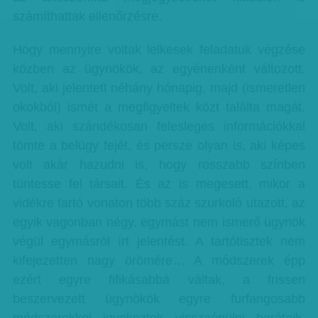
számíthattak ellenőrzésre.
Hogy mennyire voltak lelkesek feladatuk végzése
közben az ügynökök, az egyénenként változott.
Volt, aki jelentett néhány hónapig, majd (ismeretlen
okokból) ismét a megfigyeltek közt találta magát.
Volt, aki szándékosan felesleges információkkal
tömte a belügy fejét, és persze olyan is, aki képes
volt akár hazudni is, hogy rosszabb színben
tüntesse fel társait. És az is megesett, mikor a
vidékre tartó vonaton több száz szurkoló utazott, az
egyik vagonban négy, egymást nem ismerő ügynök
végül egymásról írt jelentést. A tartótisztek nem
kifejezetten nagy örömére… A módszerek épp
ezért egyre fifikásabbá váltak, a frissen
beszervezett ügynökök egyre furfangosabb