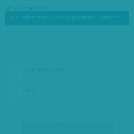
Címkék:
autó-motorsport
Már előfizethet a Vasárnapi Hírekre, kattintson!
KÖVETKEZŐ:
SORBAN VÍVJA A…
ELŐZŐ:
…
társadalmi célú hirdetés