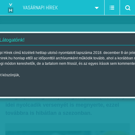
VASÁRNAPI HÍREK
 Látogatónk!
Nyolcból nyolc diadal a
i Hírek című közéleti hetilap utolsó nyomtatott lapszáma 2018. december 8-án jel
hirek.hu honlap ettől az időponttól archívumként működik tovább, ahol a korábban
királykategóriában
égi módon kereshetők, de a tartalom nem frissül, és az egyes írások sem kommente
Szerző:
Munkatársunktól
| Megjelent a 2014. június 29.-i lapszámban
t köszönjük,
A spanyol Marc Márquez a gyorsaságimotoros-
világbajnokság királykategóriájának (MotoGP)
idei nyolcadik versenyét is megnyerte, ezzel
továbbra is hibátlan a szezonban.