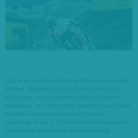
Marc Márquez
hirdetes
A 21 éves, tavalyi világbajnok Márquez a szombati
Holland Nagydíjon az olasz Andrea Doviziosót
előzte meg, míg a pontversenyben – 72 pontos
hátránnyal – a szintén olasz Valentino Rossi követi.
Ráadásul nemcsak miatta volt jó napja a
családnak, öccse, a 18 esztendős Alex ugyanis a
Moto3-asok mezőnyében diadalmaskodott.