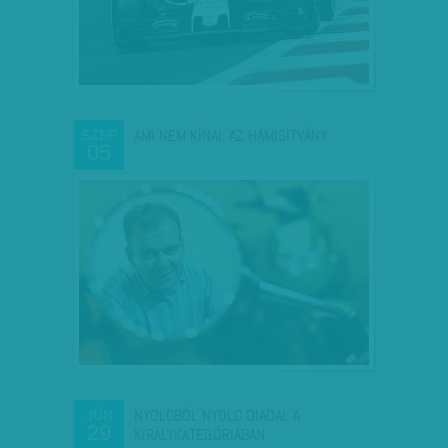
AMI NEM KÍNAI, AZ HAMISÍTVÁNY
SZEP
05
NYOLCBÓL NYOLC DIADAL A
JÚN
29
KIRÁLYKATEGÓRIÁBAN