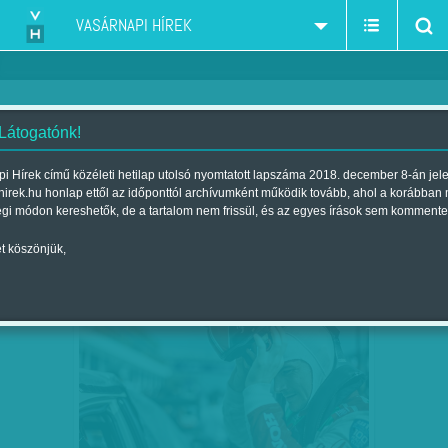
VASÁRNAPI HÍREK
 Látogatónk!
autó-motorsport
szűkítés:
i Hírek című közéleti hetilap utolsó nyomtatott lapszáma 2018. december 8-án jel
hirek.hu honlap ettől az időponttól archívumként működik tovább, ahol a korábban
égi módon kereshetők, de a tartalom nem frissül, és az egyes írások sem kommente
t köszönjük,
TÖRLESZTHET AZ ÉLET
NOV
28