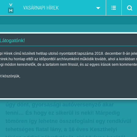
VASÁRNAPI HÍREK
 Látogatónk!
Vivien, a száguldó tini
i Hírek című közéleti hetilap utolsó nyomtatott lapszáma 2018. december 8-án jel
hirek.hu honlap ettől az időponttól archívumként működik tovább, ahol a korábban
Szerző:
Fluck Miklós
| Megjelent a 2017. április 08.-i lapszámban
égi módon kereshetők, de a tartalom nem frissül, és az egyes írások sem kommente
t köszönjük,
Még néhány évvel ezelőtt is sokan furcsán
néztek volna rám, ha azt hallják tőlem, hogy egy
12 éves kislány minden autós tapasztalat nélkül
úgy dönt, gyorsasági autóversenyző akar
lenni… És hogy ez sikerül is neki! Márpedig
tömören így lehetne összefoglalni egy rendkívül
tehetséges fiatal lány, a 16 éves Keszthelyi