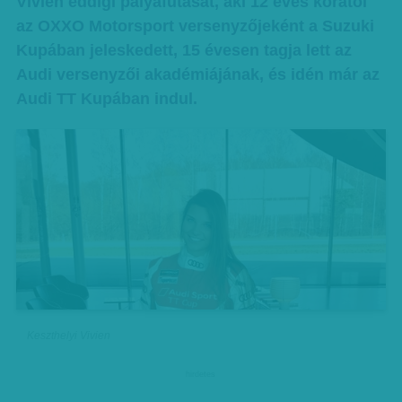
Vivien eddigi pályafutását, aki 12 éves korától
az OXXO Motorsport versenyzőjeként a Suzuki
Kupában jeleskedett, 15 évesen tagja lett az
Audi versenyzői akadémiájának, és idén már az
Audi TT Kupában indul.
Keszthelyi Vivien
hirdetes