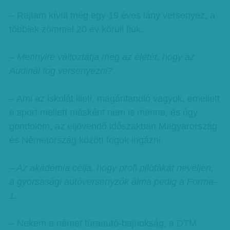
– Rajtam kívül még egy 19 éves lány versenyez, a
többiek zömmel 20 év körüli fiúk.
– Mennyire változtatja meg az életét, hogy az
Audinál fog versenyezni?
– Ami az iskolát illeti, magántanuló vagyok, emellett
a sport mellett másként nem is menne, és úgy
gondolom, az eljövendő időszakban Magyarország
és Németország között fogok ingázni.
– Az akadémia célja, hogy profi pilótákat neveljen,
a gyorsasági autóversenyzők álma pedig a Forma–
1.
– Nekem a német túraautó-bajnokság, a DTM