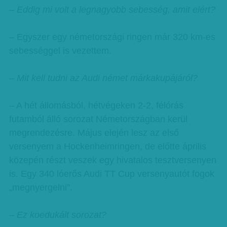
– Eddig mi volt a legnagyobb sebesség, amit elért?
– Egyszer egy németországi ringen már 320 km-es
sebességgel is vezettem.
– Mit kell tudni az Audi német márkakupájáról?
– A hét állomásból, hétvégeken 2-2, félórás
futamból álló sorozat Németországban kerül
megrendezésre. Május elején lesz az első
versenyem a Hockenheimringen, de előtte április
közepén részt veszek egy hivatalos tesztversenyen
is. Egy 340 lóerős Audi TT Cup versenyautót fogok
„megnyergelni”.
– Ez koedukált sorozat?