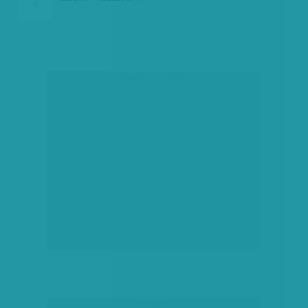
társadalmi célú hirdetés
hirdetés