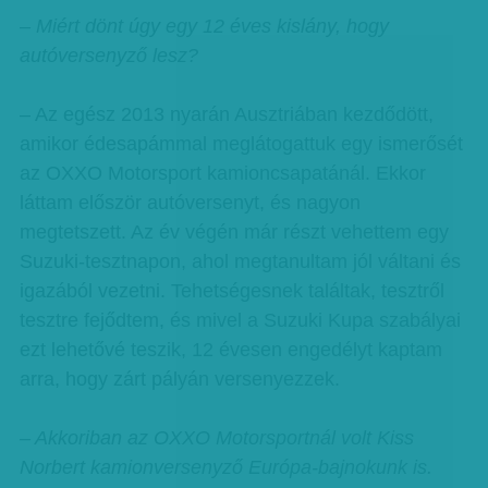
– Miért dönt úgy egy 12 éves kislány, hogy
autóversenyző lesz?
– Az egész 2013 nyarán Ausztriában kezdődött,
amikor édesapámmal meglátogattuk egy ismerősét
az OXXO Motorsport kamioncsapatánál. Ekkor
láttam először autóversenyt, és nagyon
megtetszett. Az év végén már részt vehettem egy
Suzuki-tesztnapon, ahol megtanultam jól váltani és
igazából vezetni. Tehetségesnek találtak, tesztről
tesztre fejődtem, és mivel a Suzuki Kupa szabályai
ezt lehetővé teszik, 12 évesen engedélyt kaptam
arra, hogy zárt pályán versenyezzek.
– Akkoriban az OXXO Motorsportnál volt Kiss
Norbert kamionversenyző Európa-bajnokunk is.