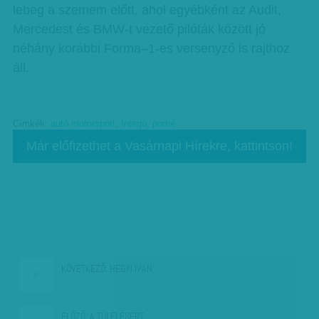
lebeg a szemem előtt, ahol egyébként az Audit,
Mercedest és BMW-t vezető pilóták között jó
néhány korábbi Forma–1-es versenyző is rajthoz
áll.
Címkék:
autó-motorsport
,
Interjú
,
portré
Már előfizethet a Vasárnapi Hírekre, kattintson!
KÖVETKEZŐ:
HEGYI IVÁN:…
ELŐZŐ:
A TÚLÉLÉSÉRT…