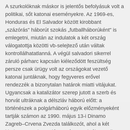
A szurkolóknak máskor is jelentős befolyásuk volt a
politikai, sőt katonai eseményekre. Az 1969-es,
Honduras és El Salvador között kirobbant
„százórás” háborút szokás „futballháborúként” is
emlegetni, miután az indulatok a két ország
válogatottja közötti vb-selejtező után váltak
kontrollálhatatlanná. A végül salvadori sikerrel
záruló párharc kapcsán kiéleződött feszültség
persze csak ürügy volt az országokat vezető
katonai juntáknak, hogy fegyveres erővel
rendezzék a bizonytalan határok miatti vitájukat.
Ugyancsak a katalizátor szerep jutott a szerb és
horvát ultráknak a délszláv háború előtt: a
történészek a polgárháború egyik előzményeként
tartják számon az 1990. május 13-i Dinamo
Zagreb–Crvena Zvezda találkozót, ahol a két