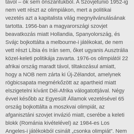
távol – ők sem önszántukból. A Szovjetunió 1952-ig
nem vett részt az olimpiákon, mert a politikai
vezetés azt a kapitalista világ megnyilvánulásának
tartotta. 1956-ban a magyarországi szovjet
beavatkozás miatt Hollandia, Spanyol­or­szág, és
Svájc bojkottálta a melbourne-i játékokat, de nem
vett részt Líbia és Irán sem, őket ugyanis Ausztrália
közel-keleti politikája zavarta. 1976-os olimpiától 22
afrikai ország maradt távol, tiltakozásul amiatt,
hogy a NOB nem zárta ki Új-Zé­landot, amelynek
rögbicsapata megmérkőzött az apartheid miatt
elszigetelni kívánt Dél-Afrika válogatottjával. Négy
évvel később az Egyesült Államok vezetésével 65
ország bojkottálta a moszkvai olimpiát, az
afganisztáni szovjet invázió miatt, cserébe a keleti
blokk (Románia kivételével) az 1984-es Los
Angeles-i játékokból csinált „csonka olimpiát”. Nem