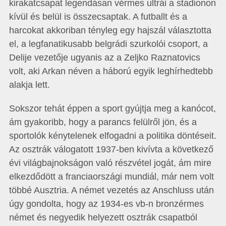
kirakatcsapat legendásan vérmes ultrái a stadionon
kívül és belül is összecsaptak. A futballt és a
harcokat akkoriban tényleg egy hajszál választotta
el, a legfanatikusabb belgrádi szurkolói csoport, a
Delije vezetője ugyanis az a Zeljko Raznatovics
volt, aki Arkan néven a háború egyik leghírhedtebb
alakja lett.
Sokszor tehát éppen a sport gyújtja meg a kanócot,
ám gyakoribb, hogy a parancs felülről jön, és a
sportolók kénytelenek elfogadni a politika döntéseit.
Az osztrák válogatott 1937-ben kivívta a következő
évi világbajnokságon való részvétel jogát, ám mire
elkezdődött a franciaországi mundiál, már nem volt
többé Ausztria. A német vezetés az Anschluss után
úgy gondolta, hogy az 1934-es vb-n bronzérmes
német és negyedik helyezett osztrák csapatból