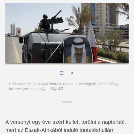
Ezért maradt el a tavalyi bahreini Forma–1-es nagydíj. Idén állítólag
biztonságos az ország
-
– Kép 1/2
hirdetes
A versenyt egy éve azért kellett törölni a naptárból,
mert az Észak-Afrikából induló tüntetéshullám