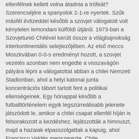
ellenfélnek kellett volna átadnia a trófeát?
Szerencséjére a spanyolok 2-1-re nyertek. Szűk
másfél évtizeddel később a szovjet válogatott volt
kénytelen lemondani külföldi útjáról. 1973-ban a
Szovjetunió Chilével került össze a világbajnokság
interkontinentális selejtezőjében. Az első meccs
Moszkvában 0-0-s eredményt hozott, a szovjet
vezetés azonban nem engedte a visszavágón
pályára lépni a válogatottat abban a chilei Nemzeti
Stadionban, ahol a helyi katonai junta
koncentrációs tábort tartott fent a politikai
ellenségeinek. Egy hónappal később a
futballtörténelem egyik legszürreálisabb jelenete
játszódott le, amikor a chilei csapat ellenfél híján is
felsorakozott a kezdéshez, lejátszották a himnuszt,
majd a hazaiak elpasszolgattak a kapuig, ahol
Francisco Valdés megszerezte „Chile