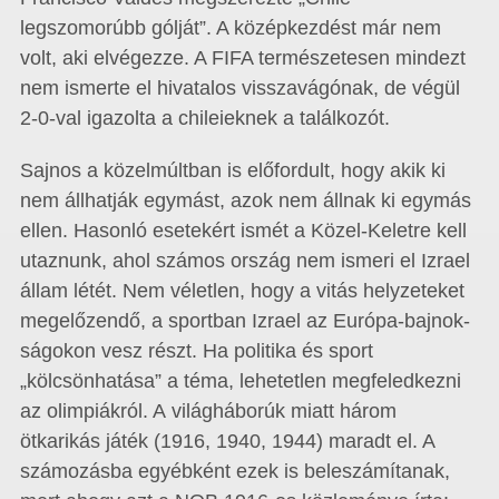
legszomorúbb gólját”. A középkezdést már nem
volt, aki elvégezze. A FIFA természetesen mindezt
nem ismerte el hivatalos visszavágónak, de végül
2-0-val igazolta a chileieknek a találkozót.
Sajnos a közelmúltban is előfordult, hogy akik ki
nem állhatják egymást, azok nem állnak ki egymás
ellen. Hasonló esetekért ismét a Közel-Keletre kell
utaznunk, ahol számos ország nem ismeri el Izrael
állam létét. Nem véletlen, hogy a vitás helyzeteket
megelőzendő, a sportban Izrael az Európa-bajnok­
ságokon vesz részt. Ha politika és sport
„kölcsönhatása” a téma, lehetetlen megfeledkezni
az olimpiákról. A világháborúk miatt három
ötkarikás játék (1916, 1940, 1944) maradt el. A
számozásba egyébként ezek is beleszámítanak,