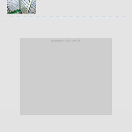
társadalmi célú hirdetés