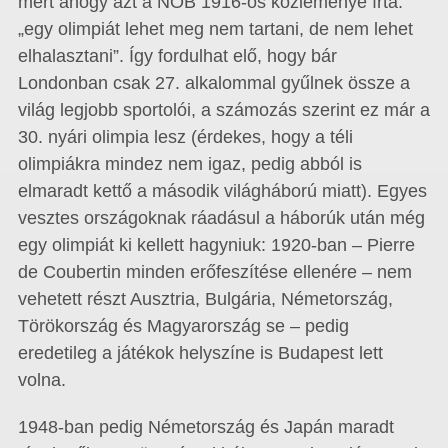
mert ahogy azt a NOB 1916-os közleménye írta:
„egy olimpiát lehet meg nem tartani, de nem lehet
elhalasztani”. Így fordulhat elő, hogy bár
Londonban csak 27. alkalommal gyűlnek össze a
világ legjobb sportolói, a számozás szerint ez már a
30. nyári olimpia lesz (érdekes, hogy a téli
olimpiákra mindez nem igaz, pedig abból is
elmaradt kettő a második világháború miatt). Egyes
vesztes országoknak ráadásul a háborúk után még
egy olimpiát ki kellett hagyniuk: 1920-ban – Pierre
de Coubertin minden erőfeszítése ellenére – nem
vehetett részt Ausztria, Bulgária, Németország,
Törökország és Magyarország se – pedig
eredetileg a játékok helyszíne is Budapest lett
volna.
1948-ban pedig Németország és Japán maradt