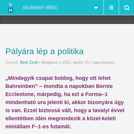
VASÁRNAPI HÍREK
Pályára lép a politika
Szerző:
Beró Zsolt
| Megjelent a 2012. április 15.-i lapszámban
„Mindegyik csapat boldog, hogy ott lehet
Bahreinben” – mondta a napokban Bernie
Ecclestone, márpedig, ha ezt a Forma–1
mindenható ura jelenti ki, akkor bizonyára úgy
is van. Ezzel biztossá vált, hogy a tavalyi évvel
ellentétben idén megrendezik a közel-keleti
miniállam F–1-es futamát.