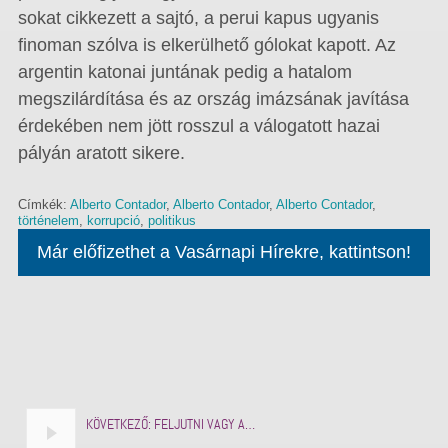
sokat cikkezett a sajtó, a perui kapus ugyanis
finoman szólva is elkerülhető gólokat kapott. Az
argentin katonai juntának pedig a hatalom
megszilárdítása és az ország imázsának javítása
érdekében nem jött rosszul a válogatott hazai
pályán aratott sikere.
Címkék:
Alberto Contador
,
Alberto Contador
,
Alberto Contador
,
történelem
,
korrupció
,
politikus
Már előfizethet a Vasárnapi Hírekre, kattintson!
KÖVETKEZŐ:
FELJUTNI VAGY A…