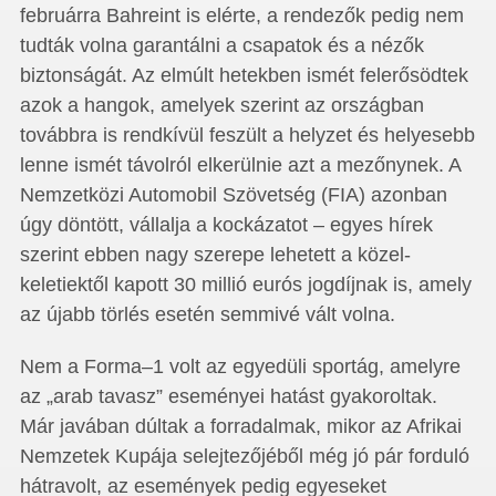
februárra Bahreint is elérte, a rendezők pedig nem
tudták volna garantálni a csapatok és a nézők
biztonságát. Az elmúlt hetekben ismét felerősödtek
azok a hangok, amelyek szerint az országban
továbbra is rendkívül feszült a helyzet és helyesebb
lenne ismét távolról elkerülnie azt a mezőnynek. A
Nemzetközi Automobil Szövetség (FIA) azonban
úgy döntött, vállalja a kockázatot – egyes hírek
szerint ebben nagy szerepe lehetett a közel-
keletiektől kapott 30 millió eurós jogdíjnak is, amely
az újabb törlés esetén semmivé vált volna.
Nem a Forma–1 volt az egyedüli sportág, amelyre
az „arab tavasz” eseményei hatást gyakoroltak.
Már javában dúltak a forradalmak, mikor az Afrikai
Nemzetek Kupája selejtezőjéből még jó pár forduló
hátravolt, az események pedig egyeseket