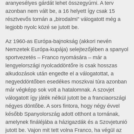
aranyesélyes gárdát lehet összegyúrni. A terv
azonban nem vált be, a 16 helyett így csak 15
résztvevős tornán a „birodalmi” válogatott még a
legjobb nyolc közé se jutott be.
Az 1960-as Európa-bajnokság (akkori nevén
Nemzetek Európa-kupája) selejtezőjében a spanyol
sportvezetés – Franco nyomására – már a
lengyelországi nyolcaddöntőre is csak hosszas
alkudozások után engedte el a válogatottat, a
negyeddöntőben esedékes moszkvai túra azonban
már végképp sok volt a hatalomnak. A szovjet
válogatott így játék nélkül jutott be a franciaországi
négyes döntőbe. A sors fintora, hogy négy évvel
később Spanyolország adott otthont a tornának,
amelynek fináléjába a házigazdák és a Szovjetunió
jutott be. Vajon mit tett volna Franco, ha végül az