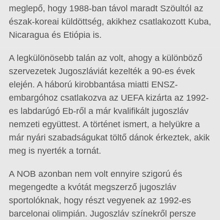
meglepő, hogy 1988-ban távol maradt Szöultól az
észak-koreai küldöttség, akikhez csatlakozott Kuba,
Nicaragua és Etiópia is.
A legkülönösebb talán az volt, ahogy a különböző
szervezetek Jugoszláviát kezelték a 90-es évek
elején. A háború kirobbantása miatti ENSZ-
embargóhoz csatlakozva az UEFA kizárta az 1992-
es labdarúgó Eb-ről a már kvalifikált jugoszláv
nemzeti együttest. A történet ismert, a helyükre a
már nyári szabadságukat töltő dánok érkeztek, akik
meg is nyerték a tornát.
A NOB azonban nem volt ennyire szigorú és
megengedte a kvótát megszerző jugoszláv
sportolóknak, hogy részt vegyenek az 1992-es
barcelonai olimpián. Jugoszláv színekről persze