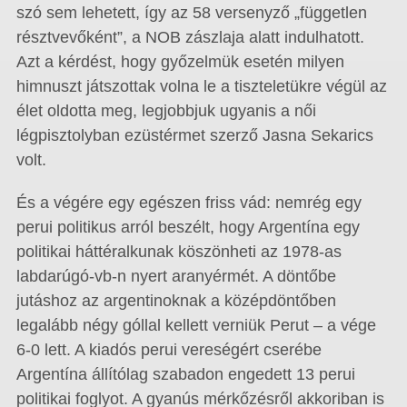
szó sem lehetett, így az 58 versenyző „független
résztvevőként”, a NOB zászlaja alatt indulhatott.
Azt a kérdést, hogy győzelmük esetén milyen
himnuszt játszottak volna le a tiszteletükre végül az
élet oldotta meg, legjobbjuk ugyanis a női
légpisztolyban ezüstérmet szerző Jasna Sekarics
volt.
És a végére egy egészen friss vád: nemrég egy
perui politikus arról beszélt, hogy Argentína egy
politikai háttéralkunak köszönheti az 1978-as
labdarúgó-vb-n nyert aranyérmét. A döntőbe
jutáshoz az argentinoknak a középdöntőben
legalább négy góllal kellett verniük Perut – a vége
6-0 lett. A kiadós perui vereségért cserébe
Argentína állítólag szabadon engedett 13 perui
politikai foglyot. A gyanús mérkőzésről akkoriban is