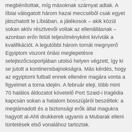
megbénítottak, míg másoknak szárnyat adtak. A
líbiai válogatott három hazai meccséből csak egyet
játszhatott le Líbiában, a játékosok – akik közül
sokan aktív résztvevői voltak az ellenállásnak –
azonban erőn felüli teljesítményként kivívták a
kvalifikációt. A legutóbbi három tornát megnyerő
Egyiptom viszont óriási meglepetésre
selejtezőcsoportjában utolsó helyen végzett, így ki
se jutott a kontinensbajnokságra. Más kérdés, hogy
az egyiptomi futball ennek ellenére magára vonta a
figyelmet a torna idején. A február eleji, több mint
70 halálos áldozatot követelő Port Szaid-i tragédia
kapcsán sokan a hatalom bosszújáról beszéltek: a
megtámadott és a biztonsági erők által magukra
hagyott al-Ahli drukkerek ugyanis a Mubarak elleni
tüntetések első vonalához tartoztak.