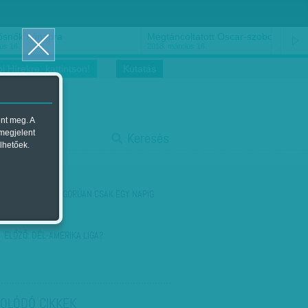
ősnők nőnapra
Megtáncoltatott Oscar-szobor
us 16.
2018. március 16.
i Hírekre, kattintson!
Kutatás
ent meg. A
start
 megjelent
Keresés
lhetőek.
stop
KÖVETKEZŐ:
SZIGORÚAN CSAK EGY NAPIG
TARTHAT
ELŐZŐ:
DÉL-AMERIKA LIGA?
OLÓDÓ CIKKEK