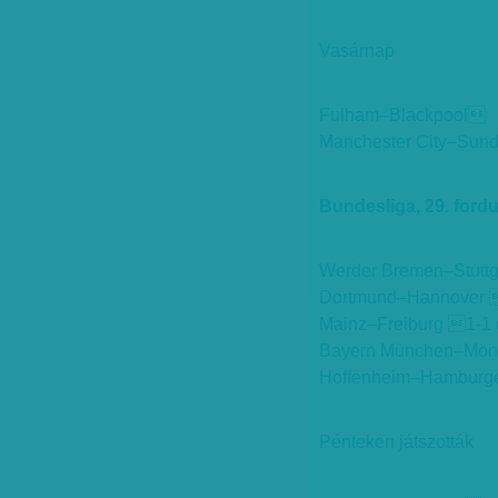
Vasárnap
Fulham–Blackpool
Manchester City–Sun
Bundesliga, 29. fordu
Werder Bremen–Stuttga
Dortmund–Hannover 
Mainz–Freiburg 1-1 (
Bayern München–Mönc
Hoffenheim–Hamburg
Pénteken játszották