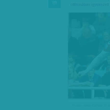
otthonában igyekezett 
Rooney mesterhármast ért e