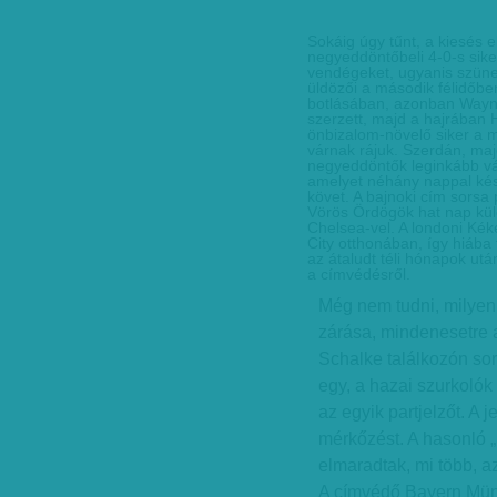
Sokáig úgy tűnt, a kiesés 
negyeddöntőbeli 4-0-s sik
vendégeket, ugyanis szünet
üldözői a második félidőben
botlásában, azonban Wayne
szerzett, majd a hajrában H
önbizalom-növelő siker a 
várnak rájuk. Szerdán, maj
negyeddöntők leginkább v
amelyet néhány nappal késő
követ. A bajnoki cím sorsa
Vörös Ördögök hat nap kül
Chelsea-vel. A londoni Kék
City otthonában, így hiába
az átaludt téli hónapok ut
a címvédésről.
Még nem tudni, milyenr
zárása, mindenesetre a
Schalke találkozón sor
egy, a hazai szurkolók
az egyik partjelzőt. A j
mérkőzést. A hasonló 
elmaradtak, mi több, a
A címvédő Bayern Münc