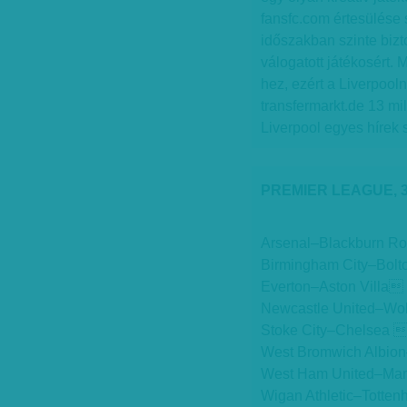
fansfc.com értesülése s
időszakban szinte bizt
válogatott játékosért. 
hez, ezért a Liverpool
transfermarkt.de 13 mi
Liverpool egyes hírek s
PREMIER LEAGUE, 
Arsenal–Blackburn R
Birmingham City–Bolt
Everton–Aston Villa 
Newcastle United–Wol
Stoke City–Chelsea 1
West Bromwich Albion
West Ham United–Manc
Wigan Athletic–Totte