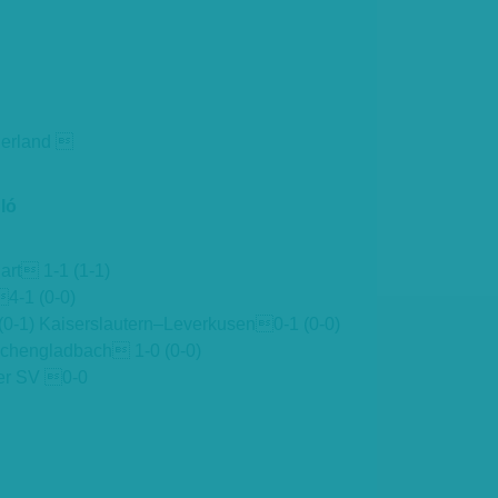
derland 
ló
rt 1-1 (1-1)
4-1 (0-0)
0-1) Kaiserslautern–Leverkusen0-1 (0-0)
hengladbach 1-0 (0-0)
er SV 0-0