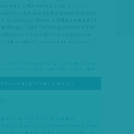
gy, miután a Hannover kikapott az éllovas
 bajorok feljöttek a tabella harmadik helyére.
 volt okunk az örömre, a Hollandia elleni Eb-
miatt kihagyó Hajnal Tamás ugyanis szemfüles
 látogató Stuttgart színeiben. A találat végül
ntosabb pontot ért a bennmaradásért harcoló
ezetek Országos Szövetsége
,
Magyar Szakszervezetek
yar Szakszervezetek Országos Szövetsége
,
korrupció
thet a Vasárnapi Hírekre, kattintson!
k?
erpool menedzserét, Kenny Dalglisht
Balázs, ugyanis a szakember elmondta, hogy
kosra van szüksége, mint a magyar játékos. A