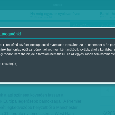
hirdetés
Ha még egyszer nyolcvanéves…
Barbie-h
2018. március 16.
2018. márci
Már előfizethet a Vasárnap
 Látogatónk!
i Hírek című közéleti hetilap utolsó nyomtatott lapszáma 2018. december 8-án jel
hirek.hu honlap ettől az időponttól archívumként működik tovább, ahol a korábban
ókusz
Szerintem
Ízlés
Sport
égi módon kereshetők, de a tartalom nem frissül, és az egyes írások sem kommente
t köszönjük,
ooney
 2011. április 03.-i lapszámban
k alatti szünetet követően lassan a
k Európa legerősebb bajnokságai. A Premier
örét legkedvezőbb helyzetből a Manchester
KAPCS
y a 31. forduló nyitómeccsén, a West Ham