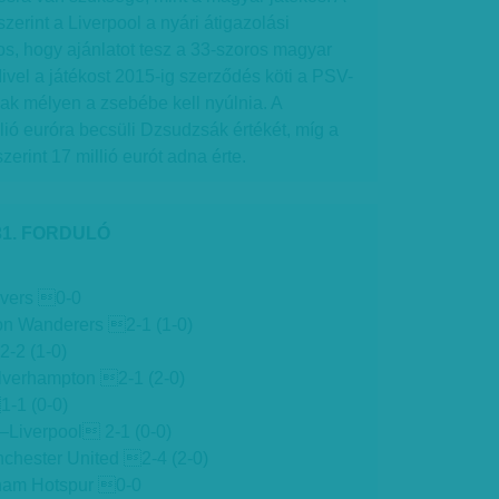
zerint a Liverpool a nyári átigazolási
os, hogy ajánlatot tesz a 33-szoros magyar
Mivel a játékost 2015-ig szerződés köti a PSV-
nak mélyen a zsebébe kell nyúlnia. A
llió euróra becsüli Dzsudzsák értékét, míg a
zerint 17 millió eurót adna érte.
31. FORDULÓ
overs 0-0
on Wanderers 2-1 (1-0)
2-2 (1-0)
verhampton 2-1 (2-0)
-1 (0-0)
–Liverpool 2-1 (0-0)
hester United 2-4 (2-0)
nham Hotspur 0-0