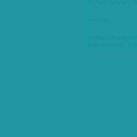
St. Pauli–Schalke (f
Vasárnap:
Wolfsburg–Frankfurt 
Köln–Nürnberg 15.3