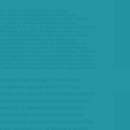
hirdetes
ellen küzdő „kalapácsosok” a Ligakupa-
erük után ismét meglephetik az esélyesebb
ig két tizenegyesgóllal előnyhöz jutottak. Az MU
 is jó ideig reménykedhettek a listavezető
 Rooney a 65. és a 79. perc között mesterhármast
ernández is betalált. Mi tagadás, kellett is az
manchesterieknek, hiszen nem akármilyen hetek
d az azt követő kedden a Bajnokok Ligája-
árt párharcában a Chelsea-vel mérkőznek meg,
bb a városi rivális City elleni FA-kupa-elődöntő
 pedig alighanem május első hetében dől el, amikor a
önbséggel csapnak össze az Arsenallal, valamint a
ek szombaton 1-1-es döntetlent játszottak a Stoke
 tűnt úgy, hogy az elmúlt hetekben magukhoz tértek
án, könnyen lehet, hogy kénytelenek végleg lemondani
e sikerül a Bundesliga 28. fordulójának
 csattanóra már a péntek esti St. Pauli–
 került: a 88. percben, 2-0-s vendégvezetésnél
 szektorából érkező söröspohár tarkón találta
elenet után a játékvezető félbeszakította a
„meglepetések” a tegnapi játéknapon már
z eredmények is a papírforma szerint alakultak.
hen, ha nehezen is, de legyűrte a vendég