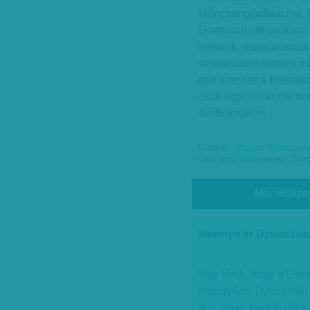
Mönchengladblachot, í
Dortmund otthonában, a
Nekünk, magyaroknak is
selejtezőket sérülés 
gólt szerzett a Brémába
csak egy, ám annál fo
sváboknak.
Címkék:
Magyar Szakszerv
Országos Szövetsége
,
Mag
Már előfize
Mennyit ér Dzsudzsá
Úgy tűnik, hogy a Liv
meggyőzte Dzsudzsák 
egy olyan kreatív játé