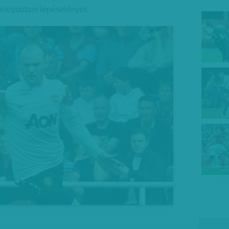
megtartani lépéselőnyét.
l