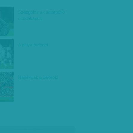
Százgólos a csatárpótló
csodakapus
A pálya ördögei
Hajráznak a bajorok!
társadalmi célú hirdetés