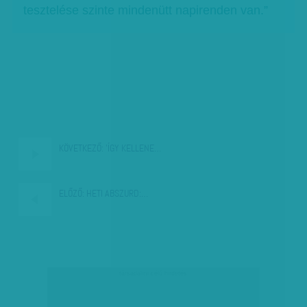
tesztelése szinte mindenütt napirenden van.”
KÖVETKEZŐ:
'ÍGY KELLENE…
ELŐZŐ:
HETI ABSZURD:…
társadalmi célú hirdetés