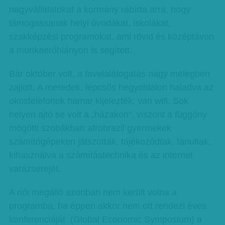
nagyvállalatokat a kormány rábírta arra, hogy
támogassanak helyi óvodákat, iskolákat,
szakképzési programokat, ami rövid és középtávon
a munkaerőhiányon is segített.
Bár október volt, a favelalátogatás nagy melegben
zajlott. A meredek, lépcsős hegyoldalon haladva az
okostelefonok hamar kijelezték: van wifi. Sok
helyen ajtó se volt a „házakon”, viszont a függöny
mögötti szobákban afrobrazil gyermekek
számítógépeken játszottak, tájékozódtak, tanultak;
kihasználva a számítástechnika és az internet
varázserejét.
A riói megálló azonban nem került volna a
programba, ha éppen akkor nem ott rendezi éves
konferenciáját (Global Economic Symposium) a