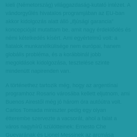
kieli (Németország) világgazdaság-kutató intézet. A
vándorgyűlés hivatalos programjában az EU-ban
akkor kidolgozás alatt álló „ifjúsági garancia”
koncepcióját mutattam be, amit nagy érdeklődés és
némi kételkedés kísért. Ami egyértelmű volt: a
fiatalok munkanélkülisége nem európai, hanem
globális probléma, és a korábbinál jobb
megoldások kidolgozása, tesztelése szinte
mindenütt napirenden van.
A történethez tartozik még, hogy az argentínai
programhoz Rosario városába kellett eljutnom, ami
Buenos Airestől még jó három óra autóútra volt.
Carlos Tomada miniszter pedig egy olyan
étterembe szervezte a vacsorát, ahol a falat a
város nagyhírű szülötteinek: Ernesto Che
Guevarának és Lionel Messinek az arcmása