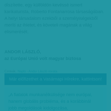
díszítette, egy külföldön kevéssé ismert
karikaturista, Roberto Fontanarrosa társaságában.
A helyi társadalom ezekből a személyiségekből
meríti az ihletet, és követeli magának a világ
elismerését.
ANDOR LÁSZLÓ,
az Európai Unió volt magyar biztosa
Címkék:
Napló - Andor László rovata
Már előfizethet a Vasárnapi Hírekre, kattintson!
„A fiatalok munkanélkülisége nem európai,
hanem globális probléma, és a korábbinál
jobb megoldások kidolgozása,