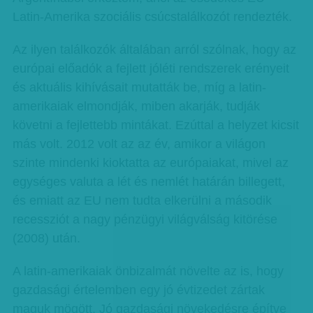
Latin-Amerika szociális csúcstalálkozót rendezték.
Az ilyen találkozók általában arról szólnak, hogy az
európai előadók a fejlett jóléti rendszerek erényeit
és aktuális kihívásait mutatták be, míg a latin-
amerikaiak elmondják, miben akarják, tudják
követni a fejlettebb mintákat. Ezúttal a helyzet kicsit
más volt. 2012 volt az az év, amikor a világon
szinte mindenki kioktatta az európaiakat, mivel az
egységes valuta a lét és nemlét határán billegett,
és emiatt az EU nem tudta elkerülni a második
recessziót a nagy pénzügyi világválság kitörése
(2008) után.
A latin-amerikaiak önbizalmát növelte az is, hogy
gazdasági értelemben egy jó évtizedet zártak
maguk mögött. Jó gazdasági növekedésre építve