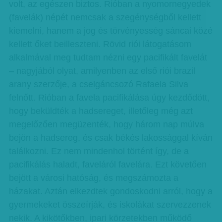
volt, az egészen biztos. Rióban a nyomornegyedek
(favelák) népét nemcsak a szegénységből kellett
kiemelni, hanem a jog és törvényesség sáncai közé
kellett őket beilleszteni. Rövid riói látogatásom
alkalmával meg tudtam nézni egy pacifikált favelát
– nagyjából olyat, amilyenben az első riói brazil
arany szerzője, a cselgáncsozó Rafaela Silva
felnőtt. Rióban a favela pacifikálása úgy kezdődött,
hogy beküldték a hadsereget, illetőleg még azt
megelőzően megüzenték, hogy három nap múlva
bejön a hadsereg, és csak békés lakossággal kíván
találkozni. Ez nem mindenhol történt így, de a
pacifikálás haladt, faveláról favelára. Ezt követően
bejött a városi hatóság, és megszámozta a
házakat. Aztán elkezdtek gondoskodni arról, hogy a
gyermekeket összeírják, és iskolákat szervezzenek
nekik. A kikötőkben, ipari körzetekben működő