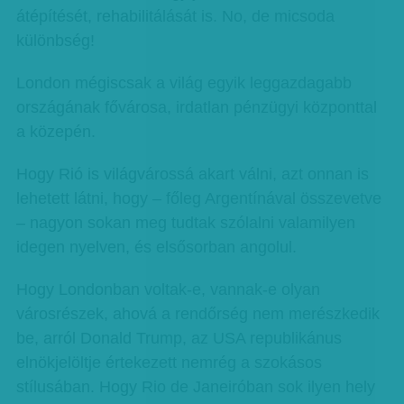
átépítését, rehabilitálását is. No, de micsoda
különbség!
London mégiscsak a világ egyik leggazdagabb
országának fővárosa, irdatlan pénzügyi központtal
a közepén.
Hogy Rió is világvárossá akart válni, azt onnan is
lehetett látni, hogy – főleg Argentínával összevetve
– nagyon sokan meg tudtak szólalni valamilyen
idegen nyelven, és elsősorban angolul.
Hogy Londonban voltak-e, vannak-e olyan
városrészek, ahová a rendőrség nem merészkedik
be, arról Donald Trump, az USA republikánus
elnökjelöltje értekezett nemrég a szokásos
stílusában. Hogy Rio de Janeiróban sok ilyen hely