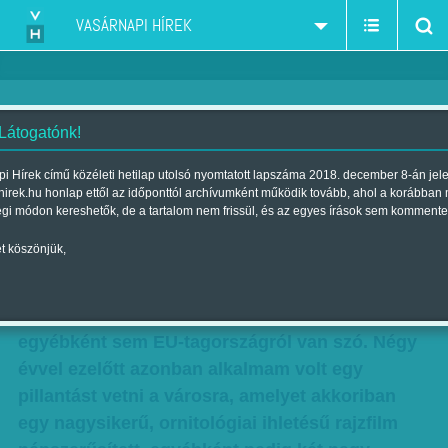
VASÁRNAPI HÍREK
 Látogatónk!
Andor: László: Riói napló
i Hírek című közéleti hetilap utolsó nyomtatott lapszáma 2018. december 8-án jel
hirek.hu honlap ettől az időponttól archívumként működik tovább, ahol a korábban
Szerző:
Andor László
| Megjelent a 2016. augusztus 13.-i lapszámban
égi módon kereshetők, de a tartalom nem frissül, és az egyes írások sem kommente
t köszönjük,
Rio de Janeiro nem tipikus célpontja európai
tisztségviselők utazásainak, tekintettel arra,
hogy a brazil kormány nem ott székel, meg
egyébként sem EU-tagországról van szó. Négy
évvel ezelőtt azonban alkalmam volt egy
pillantást vetni a városra, amelyet akkoriban
egy nagysikerű, ornitológiai ihletésű rajzfilm