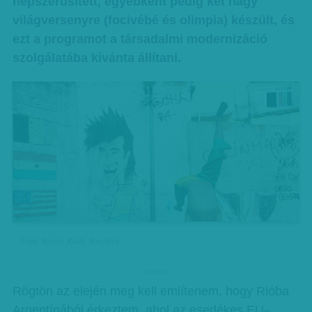
népszerűsített, egyébként pedig két nagy
világversenyre (focivébé és olimpia) készült, és
ezt a programot a társadalmi modernizáció
szolgálatába kívánta állítani.
Fotó: Bruno Kelly, Reuters
hirdetes
Rögtön az elején meg kell említenem, hogy Rióba
Argentínából érkeztem, ahol az esedékes EU–