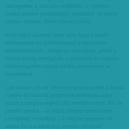
szövögették a szociális védőhálót, a csendes-
óceáni oldalon piacbarátabb politikával, az atlanti
oldalon erősebb állami intervencióval.
A riói kitérő alkalmat adott arra, hogy a brazil
módszereket és eredményeket a helyszínen
tanulmányozzuk – abban az országban, amely a
focival mindig lenyűgözte, a jövedelmi és vagyoni
különbségekkel viszont inkább elrettentette az
európaiakat.
Luiz Inácio Lula da Silva kormányzása alatt a Bolsa
Familia és hasonló programok millióknak adtak
esélyt a szegénységből való kiemelkedésre. Rio de
Janeiro városa – az előző olimpiai helyszínhez,
Londonhoz hasonlóan – a világversenyekre fel
akarta fűzni a város egy jelentős részének