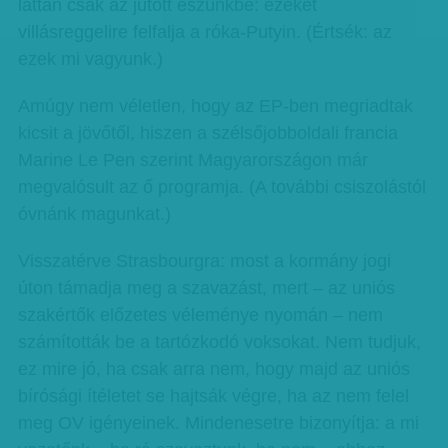
láttán csak az jutott eszünkbe: ezeket
villásreggelire felfalja a róka-Putyin. (Értsék: az
ezek mi vagyunk.)
Amúgy nem véletlen, hogy az EP-ben megriadtak
kicsit a jövőtől, hiszen a szélsőjobboldali francia
Marine Le Pen szerint Magyarországon már
megvalósult az ő programja. (A további csiszolástól
óvnánk magunkat.)
Visszatérve Strasbourgra: most a kormány jogi
úton támadja meg a szavazást, mert – az uniós
szakértők előzetes véleménye nyomán – nem
számították be a tartózkodó voksokat. Nem tudjuk,
ez mire jó, ha csak arra nem, hogy majd az uniós
bírósági ítéletet se hajtsák végre, ha az nem felel
meg OV igényeinek. Mindenesetre bizonyítja: a mi