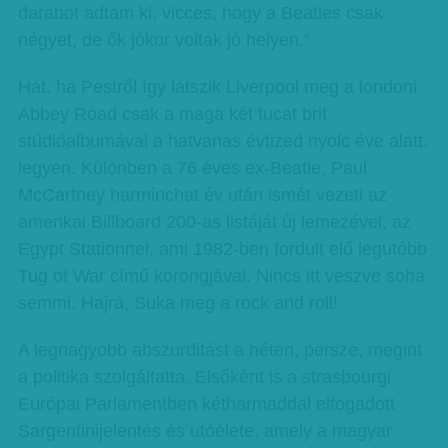
darabot adtam ki, vicces, hogy a Beatles csak
négyet, de ők jókor voltak jó helyen.”
Hát, ha Pestről így látszik Liverpool meg a londoni
Abbey Road csak a maga két tucat brit
stúdióalbumával a hatvanas évtized nyolc éve alatt,
legyen. Különben a 76 éves ex-Beatle, Paul
McCartney harminchat év után ismét vezeti az
amerikai Billboard 200-as listáját új lemezével, az
Egypt Stationnel, ami 1982-ben fordult elő legutóbb
Tug of War című korongjával. Nincs itt veszve soha
semmi. Hajrá, Suka meg a rock and roll!
A legnagyobb abszurditást a héten, persze, megint
a politika szolgáltatta. Elsőként is a strasbourgi
Európai Parlamentben kétharmaddal elfogadott
Sargentinijelentés és utóélete, amely a magyar