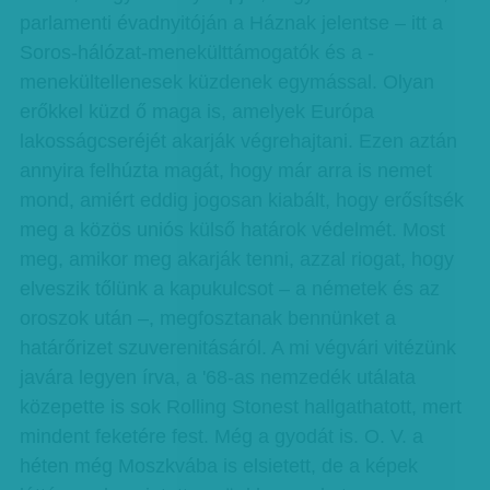
parlamenti évadnyitóján a Háznak jelentse – itt a
Soros-hálózat-menekülttámogatók és a -
menekültellenesek küzdenek egymással. Olyan
erőkkel küzd ő maga is, amelyek Európa
lakosságcseréjét akarják végrehajtani. Ezen aztán
annyira felhúzta magát, hogy már arra is nemet
mond, amiért eddig jogosan kiabált, hogy erősítsék
meg a közös uniós külső határok védelmét. Most
meg, amikor meg akarják tenni, azzal riogat, hogy
elveszik tőlünk a kapukulcsot – a németek és az
oroszok után –, megfosztanak bennünket a
határőrizet szuverenitásáról. A mi végvári vitézünk
javára legyen írva, a '68-as nemzedék utálata
közepette is sok Rolling Stonest hallgathatott, mert
mindent feketére fest. Még a gyodát is. O. V. a
héten még Moszkvába is elsietett, de a képek