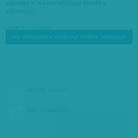
valóságot is. A kutya sem fogja észlelni a
különbséget.
Címkék:
A7 - heti abszurd
Már előfizethet a Vasárnapi Hírekre, kattintson!
KÖVETKEZŐ:
JÉZUS, AKI A…
ELŐZŐ:
ÚT A BARIKÁDTÓL…