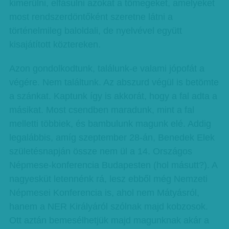
kimerülni, elfásulni azokat a tömegeket, amelyeket
most rendszerdöntőként szeretne látni a
történelmileg baloldali, de nyelvével együtt
kisajátított köztereken.
Azon gondolkodtunk, találunk-e valami jópofát a
végére. Nem találtunk. Az abszurd végül is betömte
a szánkat. Kaptunk így is akkorát, hogy a fal adta a
másikat. Most csendben maradunk, mint a fal
melletti többiek, és bambulunk magunk elé. Addig
legalábbis, amíg szeptember 28-án, Benedek Elek
születésnapján össze nem ül a 14. Országos
Népmese-konferencia Budapesten (hol másutt?). A
nagyesküt letennénk rá, lesz ebből még Nemzeti
Népmesei Konferencia is, ahol nem Mátyásról,
hanem a NER Királyáról szólnak majd kobzosok.
Ott aztán bemesélhetjük majd magunknak akár a