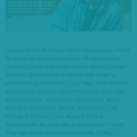
hirdetes
Haladjunk lentről felfelé, hátha megpillantjuk, miből
áll össze az országos katyvasz. Itt van mindjárt
Horváth Charlie a Borsban. Kiváló zenész, testes
életúttal, támasztottuk a vodkás falat eleget a
koncertjein iú korunkban, hogy végül vele üvöltsük
korpulensen sokadik születésnapokon, hogy „jég
dupla viszkivel”. Ha vannak előítéleteink, akkor
azokat a rokonszenv diktálja. Charlie most azt
mondja a Borsnak (nem akarunk hinni a
szemünknek, de „több kell az átlagosnál!”), hogy
még egy utolsó lemezt tervez jövőre. „Eddig 37