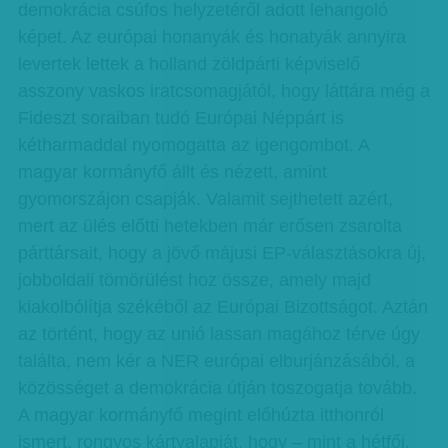
demokrácia csúfos helyzetéről adott lehangoló
képet. Az európai honanyák és honatyák annyira
levertek lettek a holland zöldpárti képviselő
asszony vaskos iratcsomagjától, hogy láttára még a
Fideszt soraiban tudó Európai Néppárt is
kétharmaddal nyomogatta az igengombot. A
magyar kormányfő állt és nézett, amint
gyomorszájon csapják. Valamit sejthetett azért,
mert az ülés előtti hetekben már erősen zsarolta
párttársait, hogy a jövő májusi EP-választásokra új,
jobboldali tömörülést hoz össze, amely majd
kiakolbólítja székéből az Európai Bizottságot. Aztán
az történt, hogy az unió lassan magához térve úgy
találta, nem kér a NER európai elburjánzásából, a
közösséget a demokrácia útján toszogatja tovább.
A magyar kormányfő megint előhúzta itthonról
ismert, rongyos kártyalapját, hogy – mint a hétfői,