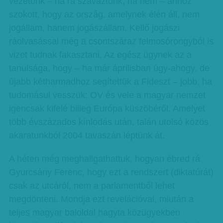
vezetőnk – ha rá szavaztunk, ha nem – ahhoz
szokott, hogy az ország, amelynek élén áll, nem
jogállam, hanem jogászállam. Kellő jogászi
ráolvasással még a csontszáraz felmosórongyból is
vizet tudnak fakasztani. Az egész ügynek az a
tanulsága, hogy – ha már áprilisban úgy-ahogy, de
újabb kétharmadhoz segítettük a Fideszt – jobb, ha
tudomásul vesszük: OV és vele a magyar nemzet
igencsak kifelé billeg Európa küszöbéről. Amelyet
több évszázados kínlódás után, talán utolsó közös
akaratunkból 2004 tavaszán léptünk át.
A héten még meghallgathattuk, hogyan ébred rá
Gyurcsány Ferenc, hogy ezt a rendszert (diktatúrát)
csak az utcáról, nem a parlamentből lehet
megdönteni. Mondja ezt revelációval, miután a
teljes magyar baloldal hagyta közügyekben