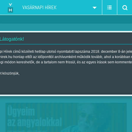
VASÁRNAPI HÍREK
 Látogatónk!
Európai magyar népmesék
i Hírek című közéleti hetilap utolsó nyomtatott lapszáma 2018. december 8-án jel
hirek.hu honlap ettől az időponttól archívumként működik tovább, ahol a korábban
Szerző:
Friss Róbert
| Megjelent a 2018. szeptember 22.-i lapszámban
égi módon kereshetők, de a tartalom nem frissül, és az egyes írások sem kommente
t köszönjük,
Akkora az abszurd, hogy már a szánkig ér,
észre sem vesszük, fel sem tűnik, annyira
megszoktuk a megszokhatatlant.