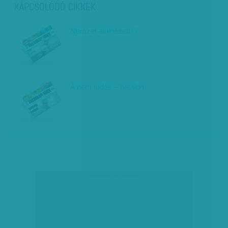
KAPCSOLÓDÓ CIKKEK
Nemzet alulnézetből
A nem tudás – hatalom
társadalmi célú hirdetés