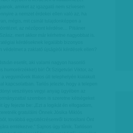
lyanok, amiket az igazgató nem szívesen
nyire a nemzet érdekei ellen való az, ha
yan, mégis, mit csinál tulajdonképpen a
tóintézet, az nézőpont kérdése… Pitiáner
Szász, mert akkor már kérhetne nagyobbat is.
tratégiai kérdéseknek legalább bizonyos
n védelmet a zaklató újságírói kérdések ellen?
István esetét, aki valami nagyon hasonló
us humorérzékkel) bír! Őt Szigetvári Viktor, az
a vegyiművek Illatos úti telephelyén kialakult
al kapcsolatban. Tarlós jelezte, hogy a telepen
ordónyi veszélyes vegyi anyag ügyében az
ormányzattal szemben is szeretne kétségeket
 így fejezte be: „Ezt a logikát én elfogadom,
szeretnék gratulálni Önnek Jósika Miklós
ól, továbbá együttérzésemről biztosítani Önt
jára emlékezve.” Sajnos úgy tűnik, Tarlóson