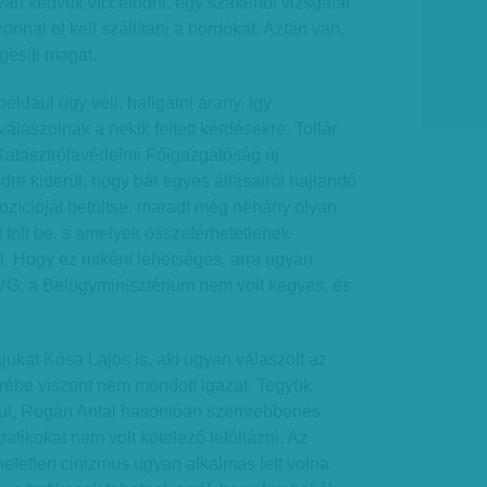
an kedvük viccelődni, egy szakértői vizsgálat
onnal el kell szállítani a hordókat. Aztán van,
gesíti magát.
ldául úgy véli, hallgatni arany, így
laszolnak a nekik feltett kérdésekre. Tollár
 Katasztrófavédelmi Főigazgatóság új
dre kiderül, hogy bár egyes állásairól hajlandó
ozícióját betöltse, maradt még néhány olyan
 tölt be, s amelyek összeférhetetlenek
l. Hogy ez miként lehetséges, arra ugyan
HVG, a Belügyminisztérium nem volt kegyes, és
jukat Kósa Lajos is, aki ugyan válaszolt az
erébe viszont nem mondott igazat. Tegyük
dül, Rogán Antal hasonlóan szemrebbenés
trafikokat nem volt kötelező lefóliázni. Az
rhetetlen cinizmus ugyan alkalmas lett volna