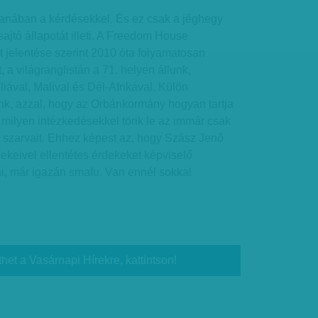
tanában a kérdésekkel. És ez csak a jéghegy
ajtó állapotát illeti. A Freedom House
et jelentése szerint 2010 óta folyamatosan
, a világranglistán a 71. helyen állunk,
ával, Malival és Dél-Afrikával. Külön
ünk, azzal, hogy az Orbánkormány hogyan tartja
 milyen intézkedésekkel törik le az immár csak
ó szarvait. Ehhez képest az, hogy Szász Jenő
ekeivel ellentétes érdekeket képviselő
ni, már igazán smafu. Van ennél sokkal
thet a Vasárnapi Hírekre, kattintson!