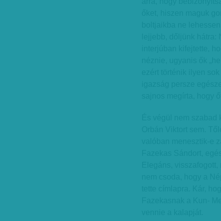
arra, hogy bebizonyítsa
őket, hiszen maguk go
boltjaikba ne lehessen
lejjebb, dőljünk hátra
interjúban kifejtette,
néznie, ugyanis ők „her
ezért történik ilyen 
igazság persze egész
sajnos megírta, hogy őt
És végül nem szabad k
Orbán Viktort sem. Tőle
valóban menesztik-e zá
Fazekas Sándort, egész
Elegáns, visszafogott
nem csoda, hogy a Né
tette címlapra. Kár, h
Fazekasnak a Kun- Med
vennie a kalapját.