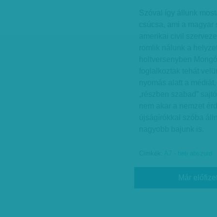
Szóval így állunk mos
csúcsa, ami a magyar s
amerikai civil szervez
romlik nálunk a helyzet
holtversenyben Mongóli
foglalkoztak tehát vel
nyomás alatt a médiát,
„részben szabad” sajt
nem akar a nemzet érd
újságírókkal szóba áll
nagyobb bajunk is.
Címkék:
A7 - heti abszurd
Már előfize