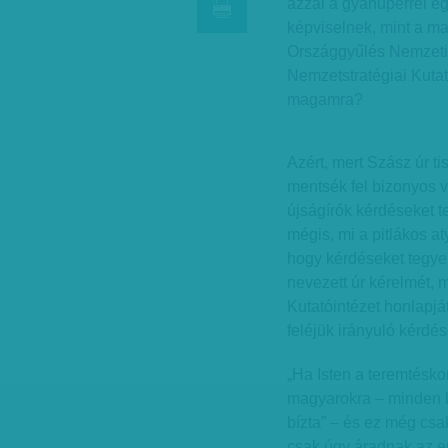
azzal a gyanúperrel e
képviselnek, mint a ma
Országgyűlés Nemzeti 
Nemzetstratégiai Kutat
magamra?
Azért, mert Szász úr ti
mentsék fel bizonyos v
újságírók kérdéseket te
mégis, mi a pitlákos a
hogy kérdéseket tegyen
nevezett úr kérelmét, 
Kutatóintézet honlapját
feléjük irányuló kérdés
„Ha Isten a teremtésko
magyarokra – minden b
bízta” – és ez még cs
csak úgy áradnak az e