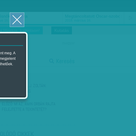
ősnők nőnapra
Megtáncoltatott Oscar-szobor
us 16.
2018. március 16.
i Hírekre, kattintson!
Kutatás
magyar
ent meg. A
start
 megjelent
Keresés
lhetőek.
stop
KÖVETKEZŐ:
GÁL J. ZOLTÁN:
NAPIRENDTARTÁS
ELŐZŐ:
MI AZ, AMIN ORBÁN RAJTA
FELEJTETTE A TEKINTETÉT?
OLÓDÓ CIKKEK