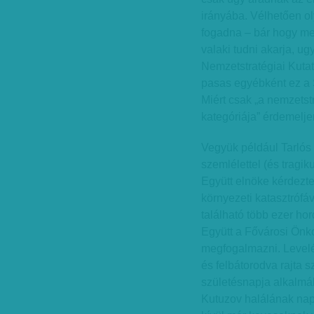
irányába. Vélhetően o
fogadna – bár hogy men
valaki tudni akarja, ug
Nemzetstratégiai Kuta
pasas egyébként ez a 
Miért csak „a nemzets
kategóriája” érdemelje
Vegyük például Tarlós 
szemlélettel (és tragik
Együtt elnöke kérdezte 
környezeti katasztrófáv
található több ezer h
Együtt a Fővárosi Önk
megfogalmazni. Levelét
és felbátorodva rajta 
születésnapja alkalmáb
Kutuzov halálának nap