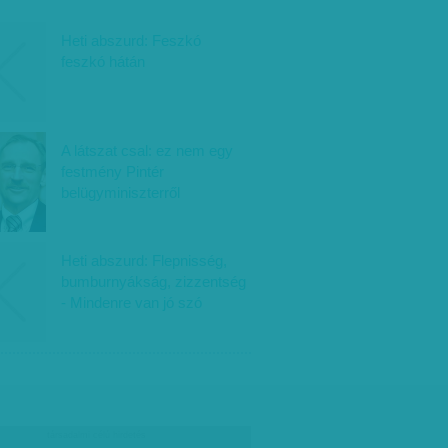
Heti abszurd: Feszkó
feszkó hátán
A látszat csal: ez nem egy
festmény Pintér
belügyminiszterről
Heti abszurd: Flepnisség,
bumburnyákság, zizzentség
- Mindenre van jó szó
társadalmi célú hirdetés