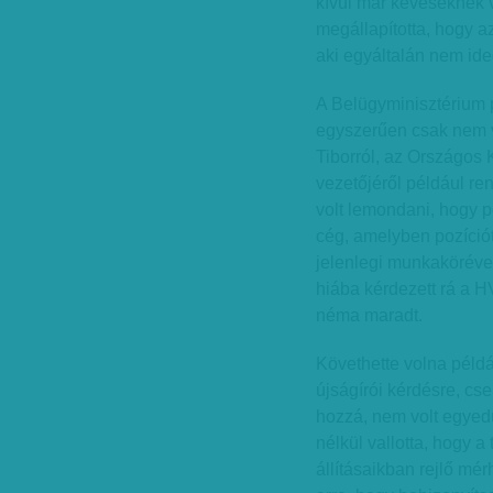
kívül már keveseknek v
megállapította, hogy az
aki egyáltalán nem ide
A Belügyminisztérium pé
egyszerűen csak nem vá
Tiborról, az Országos
vezetőjéről például ren
volt lemondani, hogy p
cég, amelyben pozíciót
jelenlegi munkaköréve
hiába kérdezett rá a 
néma maradt.
Követhette volna példá
újságírói kérdésre, cs
hozzá, nem volt egye
nélkül vallotta, hogy a 
állításaikban rejlő mé