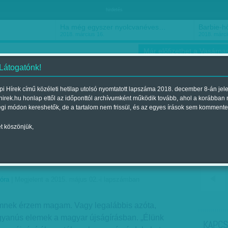
hirdetés
Ha még egyszer nyolcvanéves…
Barbie-h
2018. március 16.
2018. márci
Már előfizethet a Vasárnap
 Látogatónk!
i Hírek című közéleti hetilap utolsó nyomtatott lapszáma 2018. december 8-án jel
hirek.hu honlap ettől az időponttól archívumként működik tovább, ahol a korábban
ókusz
Szerintem
Ízlés
Sport
égi módon kereshetők, de a tartalom nem frissül, és az egyes írások sem kommente
t köszönjük,
: Kérdéseknek nincs
óra
| Megjelent a 2015. május 02.-i lapszámban
mnek érzem magam. Vagy legalábbis azóta,
 gyanús elemek a magyar újságírásban. „Élünk
KAPCS