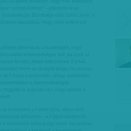
gyes újságírók esetében, hogy más érdekeket
gyar nemzet érdekei” – jelentette ki az
Összetartozás Bizottsága előtt Szász Jenő, a
óintézet igazgatója. Hogy miért vettem ezt
hirdetes
sztelettel kérelmezte a bizottságtól, hogy
álaszadási kötelezettségek alól, ha ezek az
sznek fel neki, illetve intézetének. De hát
tyaúristen lenne az újságíró dolga, ha nem az,
 fel? Azzal a lendülettel, ahogy elolvastam
megtekintettem a Nemzetstratégiai
. Higgyék el, jogosan kéri, hogy szűrjék a
eket!
r az emberekre a Földet bízta, akkor ránk,
izonnyal állíthatom – a Kárpát-medencét
ak a beköszönő szöveg egy része, és valóban
mber fejében a kérdések a kutatóintézet