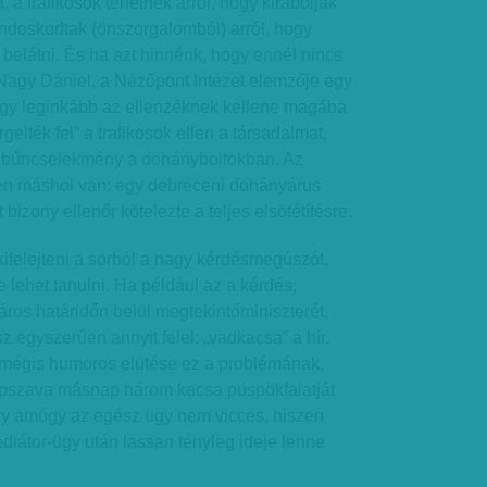
, a trafikosok tehetnek arról, hogy kirabolják
ndoskodtak (önszorgalomból) arról, hogy
 belátni. És ha azt hinnénk, hogy ennél nincs
: Nagy Dániel, a Nézőpont Intézet elemzője egy
 hogy leginkább az ellenzéknek kellene magába
gelték fel” a trafikosok ellen a társadalmat,
sok bűncselekmény a dohányboltokban. Az
en máshol van: egy debreceni dohányárus
 bizony ellenőr kötelezte a teljes elsötétítésre.
ifelejteni a sorból a nagy kérdésmegúszót,
 lehet tanulni. Ha például az a kérdés,
ros határidőn belül megtekintőminiszterét,
 egyszerűen annyit felel: „vadkacsa” a hír.
, mégis humoros elütése ez a problémának,
pszava másnap három kacsa püspökfalatját
ogy amúgy az egész ügy nem vicces, hiszen
iátor-ügy után lassan tényleg ideje lenne