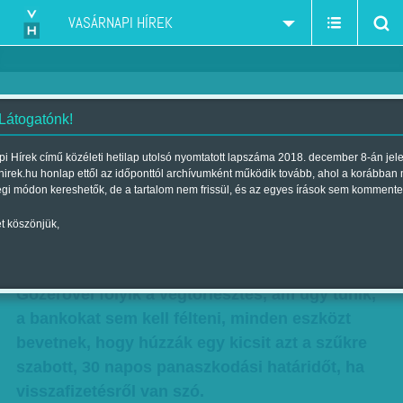
VASÁRNAPI HÍREK
 Látogatónk!
Banki elszámolás: levél az
i Hírek című közéleti hetilap utolsó nyomtatott lapszáma 2018. december 8-án jel
hirek.hu honlap ettől az időponttól archívumként működik tovább, ahol a korábban
elhunytnak, legyen szíves
égi módon kereshetők, de a tartalom nem frissül, és az egyes írások sem kommente
intézkedni
t köszönjük,
Szerző:
DHN
| Megjelent a 2015. május 23.-i lapszámban
Gőzerővel folyik a végtörlesztés, ám úgy tűnik,
a bankokat sem kell félteni, minden eszközt
bevetnek, hogy húzzák egy kicsit azt a szűkre
szabott, 30 napos panaszkodási határidőt, ha
visszafizetésről van szó.