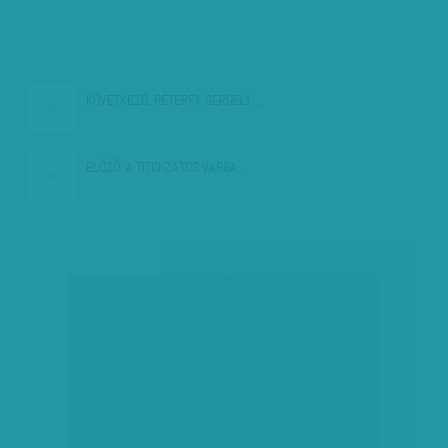
KÖVETKEZŐ:
PÉTERFY GERGELY:…
ELŐZŐ:
A TITOKZATOS VARGA…
társadalmi célú hirdetés