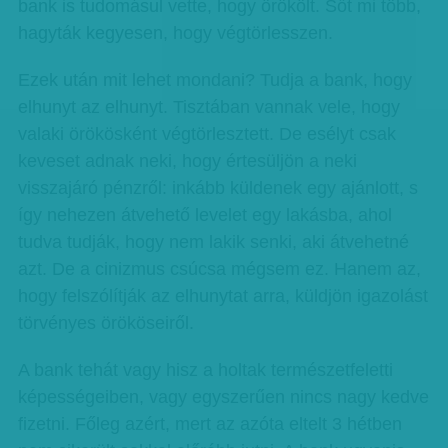
bank is tudomásul vette, hogy örökölt. Sőt mi több,
hagyták kegyesen, hogy végtörlesszen.
Ezek után mit lehet mondani? Tudja a bank, hogy
elhunyt az elhunyt. Tisztában vannak vele, hogy
valaki örökösként végtörlesztett. De esélyt csak
keveset adnak neki, hogy értesüljön a neki
visszajáró pénzről: inkább küldenek egy ajánlott, s
így nehezen átvehető levelet egy lakásba, ahol
tudva tudják, hogy nem lakik senki, aki átvehetné
azt. De a cinizmus csúcsa mégsem ez. Hanem az,
hogy felszólítják az elhunytat arra, küldjön igazolást
törvényes örököseiről.
A bank tehát vagy hisz a holtak természetfeletti
képességeiben, vagy egyszerűen nincs nagy kedve
fizetni. Főleg azért, mert az azóta eltelt 3 hétben