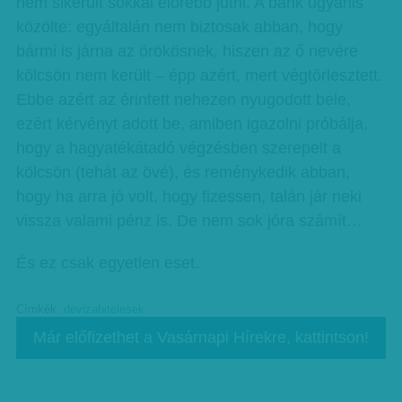
nem sikerült sokkal előrébb jutni. A bank ugyanis
közölte: egyáltalán nem biztosak abban, hogy
bármi is járna az örökösnek, hiszen az ő nevére
kölcsön nem került – épp azért, mert végtörlesztett.
Ebbe azért az érintett nehezen nyugodott bele,
ezért kérvényt adott be, amiben igazolni próbálja,
hogy a hagyatékátadó végzésben szerepelt a
kölcsön (tehát az övé), és reménykedik abban,
hogy ha arra jó volt, hogy fizessen, talán jár neki
vissza valami pénz is. De nem sok jóra számít…
És ez csak egyetlen eset.
Címkék:
devizahitelesek
Már előfizethet a Vasárnapi Hírekre, kattintson!