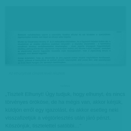
Az elhunytnak címzett levél részlete
hirdetes
„Tisztelt Elhunyt! Úgy tudjuk, hogy elhunyt, és nincs
törvényes örököse, de ha mégis van, akkor kérjük,
küldjön erről egy igazolást, és akkor esetleg neki
visszafizetjük a végtörlesztés után járó pénzt.
Köszönjük, tisztelettel satöbbi…”