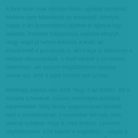
A fenti levél csak részben fiktív, ugyanis tartalmát
tekintve nem különbözik az eredetitől. Amelyet
május 2-án (szombaton!) küldtek el ajánlva egy
lakásba, melynek tulajdonosa valóban elhunyt.
Hogy végül jó helyre érkezett a levél, az
köszönhető a postásnak is, aki maga is felismerte a
helyzet abszurditását. A levél eljutott a törvényes
örököshöz, aki viszont megdöbbenve olvasta
benne azt, amit a bank közölni volt szíves.
Merthogy papírja van arról, hogy ő az örökös. Be is
mutatta a banknál, összes személyes adatával
egyetemben. Még tavaly augusztusban kezdett
neki a procedúrának, s november lett már, mire
sikerült tudatnia, hogy ő, mint örökös, szeretne
végtörleszteni. Erre kapott is engedélyt – vagyis a