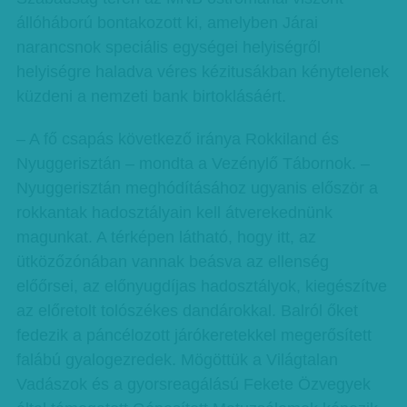
állóháború bontakozott ki, amelyben Járai
narancsnok speciális egységei helyiségről
helyiségre haladva véres kézitusákban kénytelenek
küzdeni a nemzeti bank birtoklásáért.
– A fő csapás következő iránya Rokkiland és
Nyuggerisztán – mondta a Vezénylő Tábornok. –
Nyuggerisztán meghódításához ugyanis először a
rokkantak hadosztályain kell átverekednünk
magunkat. A térképen látható, hogy itt, az
ütközőzónában vannak beásva az ellenség
előőrsei, az előnyugdíjas hadosztá­lyok, kiegészítve
az előretolt tolószékes dandárokkal. Balról őket
fedezik a páncélozott járókeretekkel megerősített
falábú gyalogezredek. Mögöttük a Világtalan
Vadászok és a gyorsreagálású Fekete Özvegyek