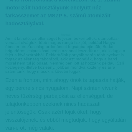
motorizált hadosztályunk ehelyütt néz
farkasszemet az MSZP 5. számú atomizált
hadosztályával.
hirdetes
Amint látható, az ellenséget teljesen bekerítettük, utánpótlás-
vonalait elvágtuk, több magas rangú tisztjét, például Hagyó
óbestert és Zuschlag ordonáncot fogságba ejtettük, Budai
brigadéros lesipuskásai pedig azonnal leszedik azt, aki kidugja a
fejét a lövészárokból. Felderítőink portyáik során több nyelvet is
fogtak az ellenség táborából, akik azt mondják, hogy a harci
morál nem túl jó odaát. Nemrégiben jött át hozzánk például Szili
közlegény, illetve közleány, jobban mondva közlény és arra
számítunk, hogy mások is követni fogják.
Ezen a fronton, mint ahogy önök is tapasztalhatják,
egy percre sincs nyugalom. Napi szinten vívunk
heves tüzérségi párbajokat az ellenséggel, de
tulajdonképpen ezeknek nincs hadászati
jelentőségük. Csak azért lőjük őket, hogy
visszalőjenek, és ebből megtudjuk, hogy egyáltalán
van-e ott még valaki.