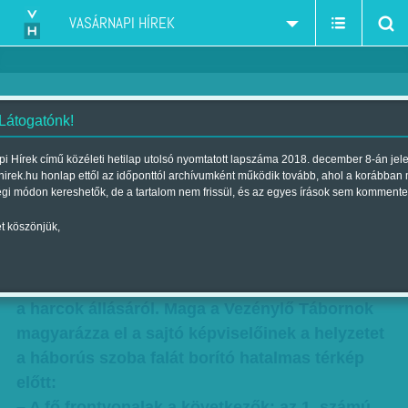
VASÁRNAPI HÍREK
 Látogatónk!
A harci helyzet
i Hírek című közéleti hetilap utolsó nyomtatott lapszáma 2018. december 8-án jel
hirek.hu honlap ettől az időponttól archívumként működik tovább, ahol a korábban
Skicc
égi módon kereshetők, de a tartalom nem frissül, és az egyes írások sem kommente
Szerző:
Karcagi László
| Megjelent a 2011. március 13.-i lapszámban
t köszönjük,
A kormányzó pártszövetség harcálláspontjáról
jelentkezünk, hogy beszámoljunk olvasóinknak
a harcok állásáról. Maga a Vezénylő Tábornok
magyarázza el a sajtó képviselőinek a helyzetet
a háborús szoba falát borító hatalmas térkép
előtt:
– A fő frontvonalak a következők: az 1. számú