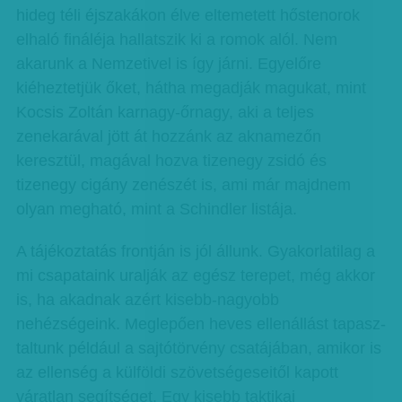
hideg téli éjszakákon élve eltemetett hőstenorok
elhaló fináléja hallatszik ki a romok alól. Nem
akarunk a Nemzetivel is így járni. Egyelőre
kiéheztetjük őket, hátha megadják magukat, mint
Kocsis Zoltán karnagy-őrnagy, aki a teljes
zenekarával jött át hozzánk az aknamezőn
keresztül, magával hozva tizenegy zsidó és
tizenegy cigány zenészét is, ami már majdnem
olyan megható, mint a Schindler listája.
A tájékoztatás frontján is jól állunk. Gyakorlatilag a
mi csapataink uralják az egész terepet, még akkor
is, ha akadnak azért kisebb-nagyobb
nehézségeink. Meglepően heves ellenállást ta­­pasz­
taltunk például a sajtótörvény csatájában, amikor is
az ellenség a külföldi szövetségeseitől kapott
váratlan segítséget. Egy kisebb taktikai