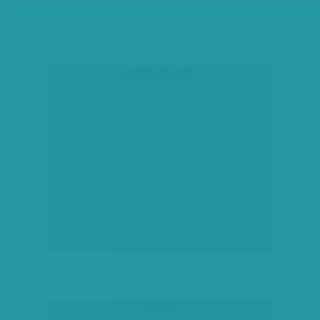
társadalmi célú hirdetés
hirdetés