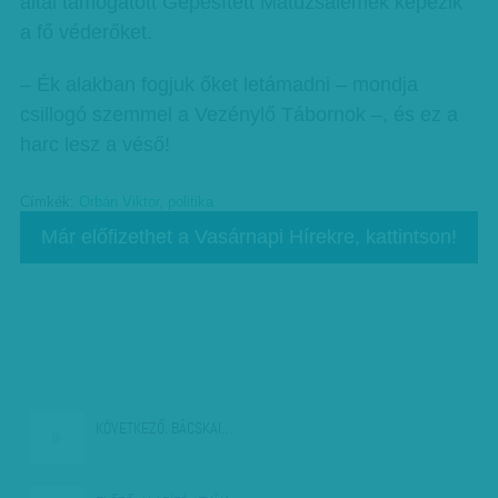
által támogatott Gépesített Matuzsálemek képezik
a fő véderőket.
– Ék alakban fogjuk őket letámadni – mondja
csillogó szemmel a Vezénylő Tábornok –, és ez a
harc lesz a véső!
Címkék:
Orbán Viktor
,
politika
Már előfizethet a Vasárnapi Hírekre, kattintson!
KÖVETKEZŐ:
BÁCSKAI…