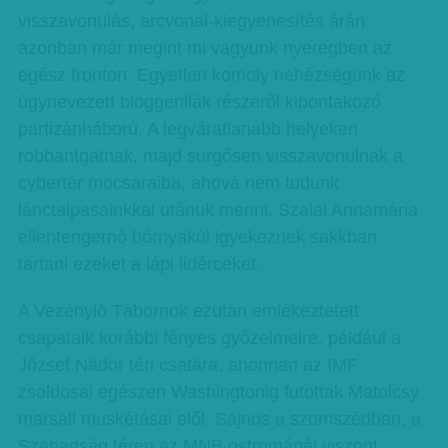
visszavonulás, arcvonal-kiegyenesítés árán
azonban már megint mi vagyunk nyeregben az
egész fronton. Egyet­­len komoly nehézségünk az
úgynevezett bloggerillák részéről kibontakozó
partizánháború. A legváratlanabb helyeken
robbantgatnak, majd sürgősen visszavonulnak a
cybertér mocsaraiba, ahová nem tudunk
lánctalpasainkkal utánuk menni. Szalai Annamária
ellentengernő bőrnyakúi igyekeznek sakkban
tartani ezeket a lápi lidérceket.
A Vezénylő Tábornok ezután emlékeztetett
csapataik korábbi fényes győzelmeire, például a
József Nádor téri csatára, ahonnan az IMF
zsoldosai egészen Washingtonig futottak Matolcsy
marsall muskétásai elől. Sajnos a szomszédban, a
Szabadság téren az MNB ostrománál viszont