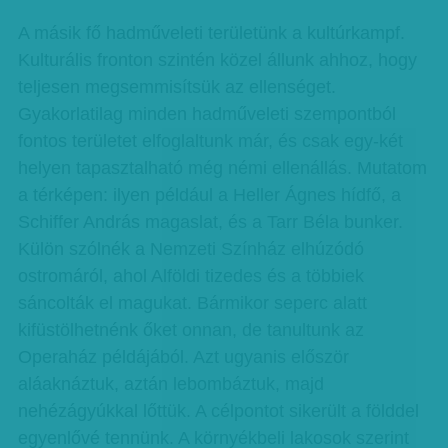
A másik fő hadműveleti területünk a kultúrkampf.
Kulturális fronton szintén közel állunk ahhoz, hogy
teljesen megsemmisítsük az ellenséget.
Gyakorlatilag minden hadműveleti szempontból
fontos területet elfoglaltunk már, és csak egy-két
helyen tapasztalható még némi ellenállás. Mutatom
a térképen: ilyen például a Heller Ágnes hídfő, a
Schiffer András magaslat, és a Tarr Béla bunker.
Külön szólnék a Nemzeti Színház elhúzódó
ostromáról, ahol Alföldi tizedes és a többiek
sáncolták el magukat. Bármikor seperc alatt
kifüstölhetnénk őket onnan, de tanultunk az
Operaház példájából. Azt ugyanis először
aláaknáztuk, aztán lebombáztuk, majd
nehézágyúkkal lőttük. A célpontot sikerült a földdel
egyenlővé tennünk. A környékbeli lakosok szerint