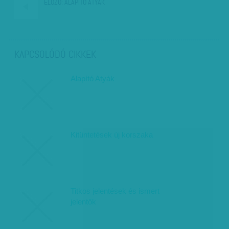
ELŐZŐ:
ALAPÍTÓ ATYÁK
KAPCSOLÓDÓ CIKKEK
Alapító Atyák
Kitüntetések új korszaka
Titkos jelentések és ismert
jelentők